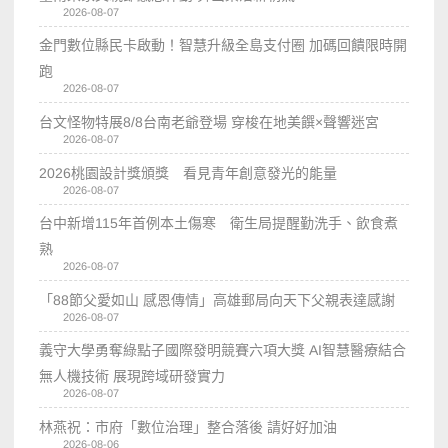
2026-08-07
金門數位縣民卡啟動！智慧升級全島支付圈 加碼回饋限時開
跑
2026-08-07
台文怪物特展8/8台南老爺登場 穿梭在地美饌×聲響迷宮
2026-08-07
2026桃園設計獎頒獎 看見青年創意發光的能量
2026-08-07
台中新增115年首例本土傷寒 衛生局提醒勤洗手、飲食煮
熟
2026-08-07
「88節父愛如山 感恩傳情」高雄郵局向天下父親表達感謝
2026-08-07
義守大學勇奪綠點子國際發明競賽六項大獎 AI智慧醫療結合
無人機技術 展現跨域研發實力
2026-08-07
林燕祝：市府「數位治理」整合落後 請好好加油
2026-08-06