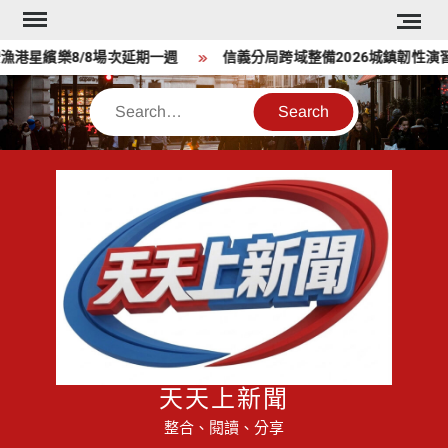
Skip
to
星繽樂8/8場次延期一週
信義分局跨域整備2026城鎮韌性演習
content
Search
天天上新聞
整合、閱讀、分享