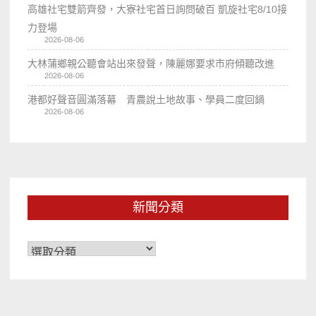
高雄社宅雙箭齊發，大寮社宅首日詢問破百 凱旋社宅8/10接
力登場
2026-08-06
大林蒲鄉親公聽會站出來發聲，陳麗娜要求市府傾聽改進
2026-08-06
港都好聲音圓滿落幕 青農說土地故事、學員二度回鍋
2026-08-06
新聞分類
新
聞
分
類