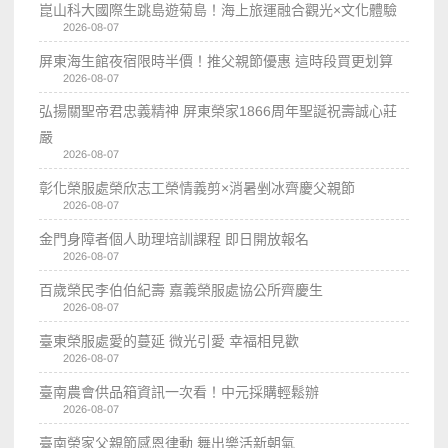
崑山科大國際生跳島遊菊島！海上旅運融合觀光×文化體驗
2026-08-07
屏東海生館夜宿限時半價！推父親節優惠 這時段買更划算
2026-08-07
弘揚關聖帝君忠義精神 屏東榮家1866周年聖誕祝壽誠心莊
嚴
2026-08-07
彰化榮服處榮欣志工榮情義剪×消暑剉冰齊慶父親節
2026-08-07
金門身障者個人助理培訓課程 即日開放報名
2026-08-07
百歲榮民李伯伯紀壽 嘉義榮服處協公所齊慶生
2026-08-07
臺東榮服處愛的蔓延 微光引愛 幸福相見歡
2026-08-07
臺南農會供品箱資訊一次看！中元採購輕鬆辦
2026-08-07
臺南榮家父親節感恩律動 舞出樂活新朝氣