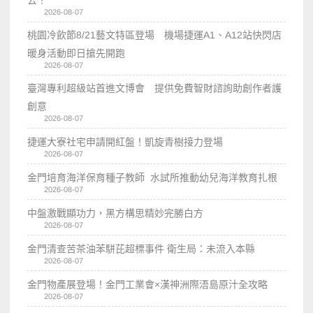
2026-08-07
桃園冷飲節8/21藝文特區登場 機場捷運A1、A12站快閃店
暖身活動即日搶先開跑
2026-08-07
臺灣專利超級站首進文博會 提供免費智財諮詢助創作者護
創意
2026-08-07
捷運大寮社宅申請開紅盤！凱旋青樹接力登場
2026-08-07
金門培育海洋保育種子教師 水試所推動幼兒海洋教育扎根
2026-08-07
中盤激戰顯功力，黑方構思精妙完勝白方
2026-08-07
金門清查苦茶油苯駢芘超標事件 衛生局：未流入本縣
2026-08-07
金門物產展登場！金門工業會×漢神洲際浯島原汁全攻略
2026-08-07