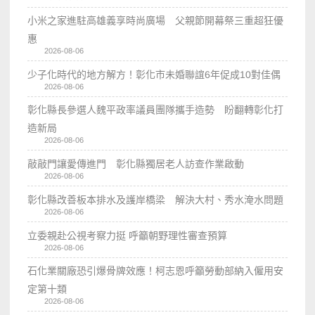
小米之家進駐高雄義享時尚廣場 父親節開幕祭三重超狂優
惠
2026-08-06
少子化時代的地方解方！彰化市未婚聯誼6年促成10對佳偶
2026-08-06
彰化縣長參選人魏平政率議員團隊攜手造勢 盼翻轉彰化打
造新局
2026-08-06
敲敲門讓愛傳進門 彰化縣獨居老人訪查作業啟動
2026-08-06
彰化縣改善板本排水及護岸橋梁 解決大村、秀水淹水問題
2026-08-06
立委親赴公視考察力挺 呼籲朝野理性審查預算
2026-08-06
石化業關廠恐引爆骨牌效應！柯志恩呼籲勞動部納入僱用安
定第十類
2026-08-06