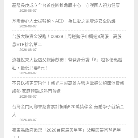
基隆長庚成立全台首座圓錐角膜中心 守護國人視力健康
2026-08-07
基隆善心人士捐輪椅、AED 為仁愛之家增添安全防護
2026-08-07
台股大跌資金沒跑！00929上周逆勢淨申購逾8萬張 高股
息ETF排名第二
2026-08-07
遠雄悅來大飯店父親節獻禮！爸爸身分證「8」越多優惠越
狂，最低只要8元！
2026-08-07
不只送禮更要陪伴！新光三越高雄左營店掌握父親節消費新
趨勢 家庭體驗成熱門首選
2026-08-07
台灣金門同鄉會總會累計捐助520萬獎學金 鼓勵學子就讀金
大
2026-08-07
臺東縣政府邀您「2026台東最美星空」父親節帶爸爸追星
去！