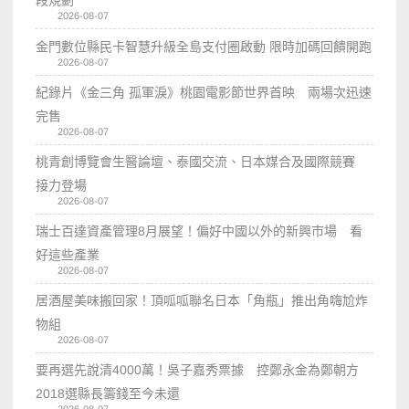
2026-08-07
金門數位縣民卡智慧升級全島支付圈啟動 限時加碼回饋開跑
2026-08-07
紀錄片《金三角 孤軍淚》桃園電影節世界首映 兩場次迅速
完售
2026-08-07
桃青創博覽會生醫論壇、泰國交流、日本媒合及國際競賽
接力登場
2026-08-07
瑞士百達資產管理8月展望！偏好中國以外的新興市場 看
好這些產業
2026-08-07
居酒屋美味搬回家！頂呱呱聯名日本「角瓶」推出角嗨尬炸
物組
2026-08-07
要再選先說清4000萬！吳子嘉秀票據 控鄭永金為鄭朝方
2018選縣長籌錢至今未還
2026-08-07