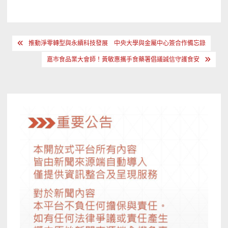
文
推動淨零轉型與永續科技發展 中央大學與金屬中心簽合作備忘錄
章
嘉市食品業大會師！黃敏惠攜手食藥署倡議誠信守護食安
導
覽