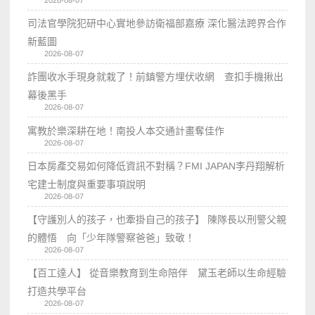
司法官學院犯研中心實地參訪衛福部嘉療 深化醫法跨界合作
新藍圖
2026-08-07
詐團收水手現身就栽了！前鎮警方埋伏收網 查扣手機揪出
幕後黑手
2026-08-07
寓教於樂深耕在地！南投人本交通計畫奪佳作
2026-08-07
日本房產交易如何降低資訊不對稱？FMI JAPAN李丹翔解析
宅建士制度與重要事項說明
2026-08-07
【守護別人的孩子，也牽掛自己的孩子】 陳隊長以刑警父親
的體悟 向「少年隊警察爸爸」致敬！
2026-08-07
【百工達人】 從音樂教育到生命陪伴 黛玉老師以生命經驗
打造共學平台
2026-08-07