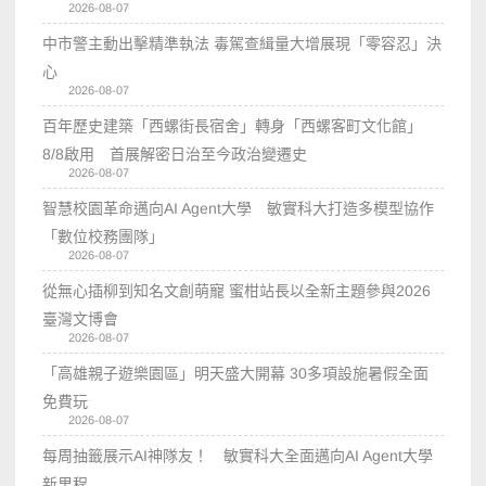
2026-08-07
中市警主動出擊精準執法 毒駕查緝量大增展現「零容忍」決
心
2026-08-07
百年歷史建築「西螺街長宿舍」轉身「西螺客町文化館」
8/8啟用 首展解密日治至今政治變遷史
2026-08-07
智慧校園革命邁向AI Agent大學 敏實科大打造多模型協作
「數位校務團隊」
2026-08-07
從無心插柳到知名文創萌寵 蜜柑站長以全新主題參與2026
臺灣文博會
2026-08-07
「高雄親子遊樂園區」明天盛大開幕 30多項設施暑假全面
免費玩
2026-08-07
每周抽籤展示AI神隊友！ 敏實科大全面邁向AI Agent大學
新里程