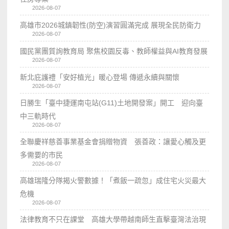
2026-08-07
高雄市2026城鎮韌性(防空)演習圓滿完成 展現全民防衛力
2026-08-07
國民黨團質詢教育局 聚焦校園反毒、教師權益與AI教育發展
2026-08-07
新北庇護禮「安好植光」暖心登場 傳遞永續與關懷
2026-08-07
日勝生「臺中捷運南屯站(G11)土地開發案」開工 迎向臺
中三軌時代
2026-08-07
全聯慶祥慈善事業基金會捐贈物資 張善政：讓愛心觸及更
多需要的市民
2026-08-07
高雄瑞隆分隊揭火警數據！「煮飯一疏忽」成住宅火災最大
危機
2026-08-07
法律教育不只在課堂 高雄大學帶越南師生直擊臺灣法治現