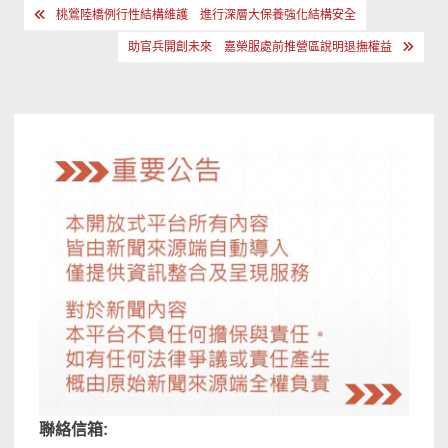
文
桃鶯陸橋例行性結構維護 進行深層大保養強化結構安全
章
助官兵開創未來 嘉榮服處前推營區說明退撫權益
導
覽
聯絡信箱: