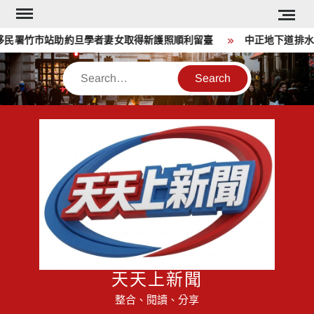
Skip
to
署竹市站助約旦學者妻女取得新護照順利留臺
中正地下道排水溝夜
content
Search
天天上新聞
整合、閱讀、分享