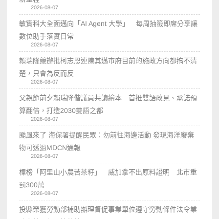
2026-08-07
敏實科大全面邁向「AI Agent 大學」 每周抽籤即席分享讓
數位助手落實日常
2026-08-07
賴瑞隆競辦批柯志恩連陳其邁市府目前的施政方向都搞不清
楚，只會為反而反
2026-08-07
父親節前夕賴瑞隆偕議員共讀繪本 首推雙語政見、承諾預
算翻倍，打造2030雙語之都
2026-08-07
颱風來了 海保署提醒民眾：勿前往海邊活動 發現海洋廢棄
物可透過MDCN通報
2026-08-07
標榜「阿里山小農苦茶籽」 威加拿不出原料證明 北市重
罰300萬
2026-08-07
投縣榮獲勞動部補助辦理督促事業單位遵守勞動條件法令業