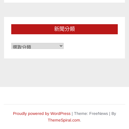
新聞分類
新
聞
分
類
Proudly powered by WordPress
|
Theme: FreeNews
|
By
ThemeSpiral.com
.