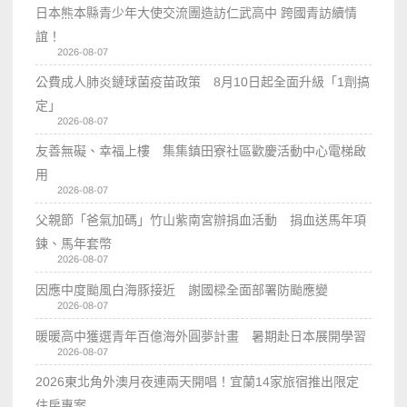
日本熊本縣青少年大使交流團造訪仁武高中 跨國青訪續情
誼！
2026-08-07
公費成人肺炎鏈球菌疫苗政策 8月10日起全面升級「1劑搞
定」
2026-08-07
友善無礙、幸福上樓 集集鎮田寮社區歡慶活動中心電梯啟
用
2026-08-07
父親節「爸氣加碼」竹山紫南宮辦捐血活動 捐血送馬年項
鍊、馬年套幣
2026-08-07
因應中度颱風白海豚接近 謝國樑全面部署防颱應變
2026-08-07
暖暖高中獲選青年百億海外圓夢計畫 暑期赴日本展開學習
2026-08-07
2026東北角外澳月夜連兩天開唱！宜蘭14家旅宿推出限定
住房專案