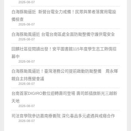
2026-08-07
白海豚颱逼近 新營台電全力戒備！民眾與業者落實用電設
備檢查
2026-08-07
白海豚颱風逼近 台電台南區處全面防颱整備守護供電安全
2026-08-07
回饋社區從閱讀出發！安平圖書館115年度學生志工熱情招
募中
2026-08-07
白海豚颱風逼近！臺灣港務公司提前啟動防颱整備 周永暉
親自主持應變會議
2026-08-07
台南首家DIGIRO數位迴轉壽司登場 壽司郎插旗新光三越新
天地
2026-08-07
司法官學院參訪嘉南療養院 深化毒品多元處遇與戒癮合作
2026-08-07