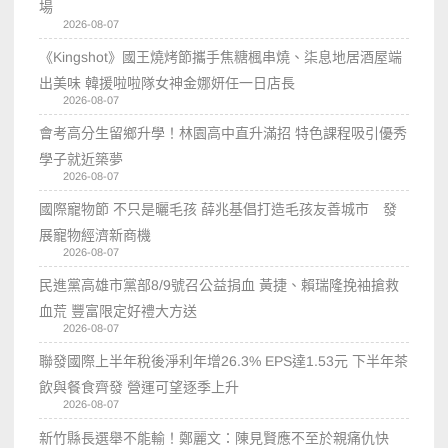
場
2026-08-07
《Kingshot》國王燒烤節攜手焦糖楓串燒、柒息地居酒屋端
出美味 韓援啦啦隊女神金娜妍任一日店長
2026-08-07
會考高分生留鄉升學！林園高中直升滿招 特色課程吸引優秀
學子就近築夢
2026-08-07
國際寵物節 不只是曬毛孩 薛兆基倡打造毛孩友善城市 發
展寵物經濟新商機
2026-08-07
民進黨高雄市黨部8/9號召公益捐血 黃捷、賴瑞隆挽袖搶救
血荒 豐富限定好禮大方送
2026-08-07
聯發國際上半年稅後淨利年增26.3% EPS達1.53元 下半年茶
飲與餐食齊發 營運可望逐季上升
2026-08-07
新竹縣長選舉不能輸！鄭麗文：陳見賢應不至於親痛仇快