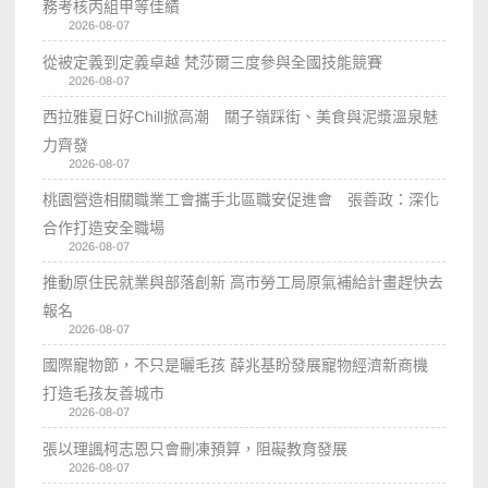
務考核丙組甲等佳績
2026-08-07
從被定義到定義卓越 梵莎爾三度參與全國技能競賽
2026-08-07
西拉雅夏日好Chill掀高潮 關子嶺踩街、美食與泥漿溫泉魅
力齊發
2026-08-07
桃園營造相關職業工會攜手北區職安促進會 張善政：深化
合作打造安全職場
2026-08-07
推動原住民就業與部落創新 高市勞工局原氣補給計畫趕快去
報名
2026-08-07
國際寵物節，不只是曬毛孩 薛兆基盼發展寵物經濟新商機
打造毛孩友善城市
2026-08-07
張以理諷柯志恩只會刪凍預算，阻礙教育發展
2026-08-07