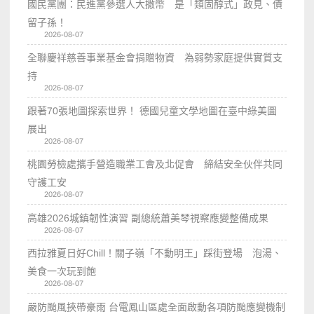
國民黨團：民進黨參選人大撒幣 是「類固醇式」政見、債
留子孫！
2026-08-07
全聯慶祥慈善事業基金會捐贈物資 為弱勢家庭提供實質支
持
2026-08-07
跟著70張地圖探索世界！ 德國兒童文學地圖在臺中綠美圖
展出
2026-08-07
桃園勞檢處攜手營造職業工會及北促會 締結安全伙伴共同
守護工安
2026-08-07
高雄2026城鎮韌性演習 副總統蕭美琴視察應變整備成果
2026-08-07
西拉雅夏日好Chill！關子嶺「不動明王」踩街登場 泡湯、
美食一次玩到飽
2026-08-07
嚴防颱風挾帶豪雨 台電鳳山區處全面啟動各項防颱應變機制