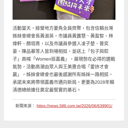
活動當天，綠營地方要角全員齊聚，包含信賴台灣
姊妹會總會長黃淑英，市議員黃露慧、黃盈智、林
煒軒、顏翎熹，以及市議員參選人凌子楚、曾奕
豪、陳品蓁等人皆到場相挺，並送上「包子與粽
子」高喊「Women挺嘉義」，展現勢在必得的選戰
氣勢，活動高潮由眾人與王美惠合唱「愛拚才會
贏」，姊妹會總會也最後感謝所有姊妹一路相挺，
承諾未來將帶領嘉義市邁向新局，更要為2028年賴
清德總統連任奠定最堅實的基石。
新聞來源：
https://news.586.com.tw/2026/06/639901/