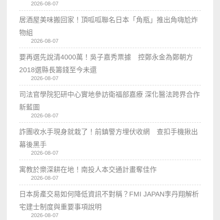
2026-08-07
居酒屋美味搬回家！頂呱呱聯名日本「角瓶」推出角嗨尬炸
物組
2026-08-07
要再選先說清4000萬！吳子嘉秀票據 控鄭永金為鄭朝方
2018選縣長籌錢至今未還
2026-08-07
司法官學院犯研中心實地參訪衛福部嘉療 深化醫法跨界合作
新藍圖
2026-08-07
詐團收水手現身就栽了！前鎮警方埋伏收網 查扣手機揪出
幕後黑手
2026-08-07
寓教於樂深耕在地！南投人本交通計畫奪佳作
2026-08-07
日本房產交易如何降低資訊不對稱？FMI JAPAN李丹翔解析
宅建士制度與重要事項說明
2026-08-07