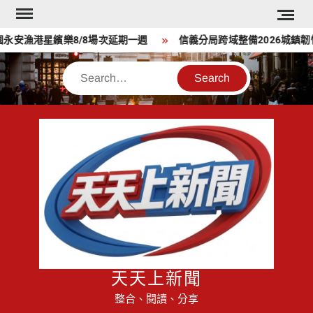
Skip
to
安漁港星繽樂8/8場次延期一週
信義分局跨域整備2026城鎮韌
content
Search
天天上新聞
整合、閱讀、分享