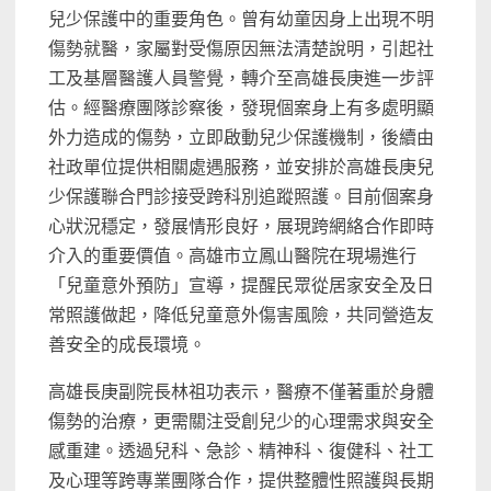
兒少保護中的重要角色。曾有幼童因身上出現不明
傷勢就醫，家屬對受傷原因無法清楚說明，引起社
工及基層醫護人員警覺，轉介至高雄長庚進一步評
估。經醫療團隊診察後，發現個案身上有多處明顯
外力造成的傷勢，立即啟動兒少保護機制，後續由
社政單位提供相關處遇服務，並安排於高雄長庚兒
少保護聯合門診接受跨科別追蹤照護。目前個案身
心狀況穩定，發展情形良好，展現跨網絡合作即時
介入的重要價值。高雄市立鳳山醫院在現場進行
「兒童意外預防」宣導，提醒民眾從居家安全及日
常照護做起，降低兒童意外傷害風險，共同營造友
善安全的成長環境。
高雄長庚副院長林祖功表示，醫療不僅著重於身體
傷勢的治療，更需關注受創兒少的心理需求與安全
感重建。透過兒科、急診、精神科、復健科、社工
及心理等跨專業團隊合作，提供整體性照護與長期