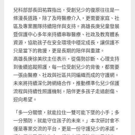
兒科部部長田祐霖指出，受創兒少的復原往往是一
條漫長道路，除了及時醫療介入，更需要家庭、社
區及專業團隊持續陪伴與支持。高雄長庚兒童發展
暨保護中心多年來持續串聯醫療、社政及教育體系
資源，協助孩子在安全環境中穩定成長，讓保護不
只是當下的救援，更是長期的陪伴與重建。
高雄長庚徐美欣主任表示，從傷勢診斷、心理支持
到後續追蹤照護，每一位受創兒少的背後，都需要
一張由醫療、社政與社區共同編織而成的守護網。
未來將持續深化跨網絡合作，推動標準化兒少保護
流程與持續性照護機制，陪伴更多孩子走過創傷、
迎向希望。
「多一分關懷，就能拉住一雙可能下墜的小手；多
一分預防，就能守住孩子的未來。」本次研討會不
僅是專業交流的平台，更是一份守護兒少的承諾，