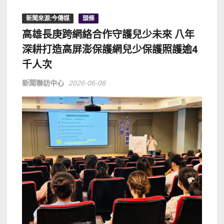
新聞來源:今傳媒
頭條
高雄長庚跨網絡合作守護兒少未來 八年
深耕打造高屏澎保護網兒少保護照護逾4
千人次
新聞聯訪中心
2026-06-08