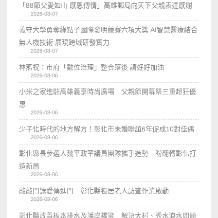
「88節父愛如山 感恩傳情」高雄郵局向天下父親表達感謝
2026-08-07
義守大學勇奪綠點子國際發明競賽六項大獎 AI智慧醫療結合
無人機技術 展現跨域研發實力
2026-08-07
林燕祝：市府「數位治理」整合落後 請好好加油
2026-08-06
小米之家進駐高雄義享時尚廣場 父親節開幕祭三重超狂優
惠
2026-08-06
少子化時代的地方解方！彰化市未婚聯誼6年促成10對佳偶
2026-08-06
彰化縣長參選人魏平政率議員團隊攜手造勢 盼翻轉彰化打
造新局
2026-08-06
敲敲門讓愛傳進門 彰化縣獨居老人訪查作業啟動
2026-08-06
彰化縣改善板本排水及護岸橋梁 解決大村、秀水淹水問題