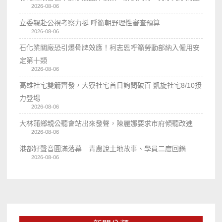
2026-08-06
立委親赴公視考察力挺 呼籲朝野理性審查預算
2026-08-06
石化業關廠恐引爆骨牌效應！柯志恩呼籲勞動部納入僱用安
定第十類
2026-08-06
高雄社宅雙箭齊發，大寮社宅首日詢問破百 凱旋社宅8/10接
力登場
2026-08-06
大林蒲鄉親公聽會站出來發聲，陳麗娜要求市府傾聽改進
2026-08-06
港都好聲音圓滿落幕 青農說土地故事、學員二度回鍋
2026-08-06