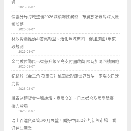
週
2026-08-07
信義分局跨域整備2026城鎮韌性演習 布農族語宣導深入原
鄉部落
2026-08-07
林政賢籲推動AI普惠轉型、活化舊城商圈 促加速國1甲東
段規劃
2026-08-07
金門數位縣民卡智慧升級全島支付圈啟動 限時加碼回饋開跑
2026-08-07
紀錄片《金三角 孤軍淚》桃園電影節世界首映 兩場次迅速
完售
2026-08-07
桃青創博覽會生醫論壇、泰國交流、日本媒合及國際競賽
接力登場
2026-08-07
瑞士百達資產管理8月展望！偏好中國以外的新興市場 看
好這些產業