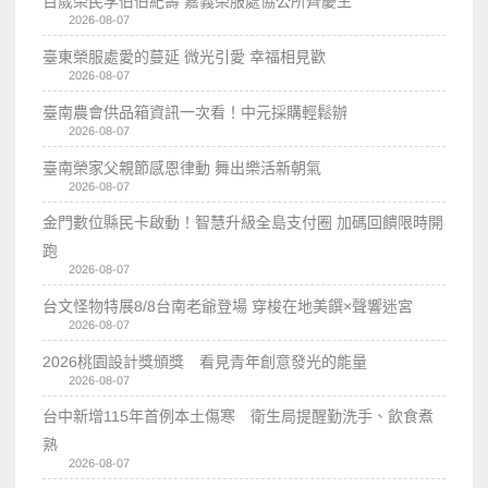
百歲榮民李伯伯紀壽 嘉義榮服處協公所齊慶生
2026-08-07
臺東榮服處愛的蔓延 微光引愛 幸福相見歡
2026-08-07
臺南農會供品箱資訊一次看！中元採購輕鬆辦
2026-08-07
臺南榮家父親節感恩律動 舞出樂活新朝氣
2026-08-07
金門數位縣民卡啟動！智慧升級全島支付圈 加碼回饋限時開
跑
2026-08-07
台文怪物特展8/8台南老爺登場 穿梭在地美饌×聲響迷宮
2026-08-07
2026桃園設計獎頒獎 看見青年創意發光的能量
2026-08-07
台中新增115年首例本土傷寒 衛生局提醒勤洗手、飲食煮
熟
2026-08-07