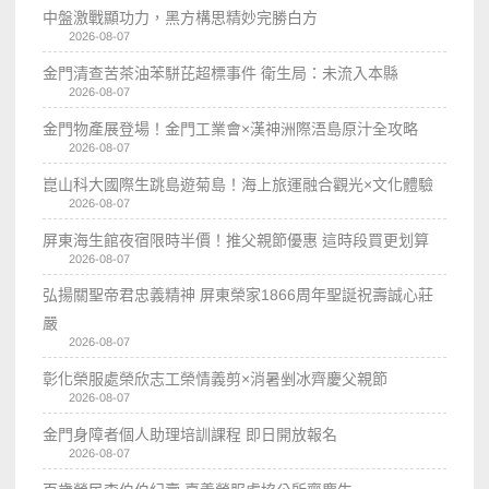
中盤激戰顯功力，黑方構思精妙完勝白方
2026-08-07
金門清查苦茶油苯駢芘超標事件 衛生局：未流入本縣
2026-08-07
金門物產展登場！金門工業會×漢神洲際浯島原汁全攻略
2026-08-07
崑山科大國際生跳島遊菊島！海上旅運融合觀光×文化體驗
2026-08-07
屏東海生館夜宿限時半價！推父親節優惠 這時段買更划算
2026-08-07
弘揚關聖帝君忠義精神 屏東榮家1866周年聖誕祝壽誠心莊
嚴
2026-08-07
彰化榮服處榮欣志工榮情義剪×消暑剉冰齊慶父親節
2026-08-07
金門身障者個人助理培訓課程 即日開放報名
2026-08-07