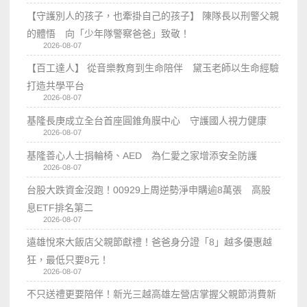
【守護別人的孩子，也牽掛自己的孩子】 陳隊長以刑警父親
的體悟 向「少年隊警察爸爸」致敬！
2026-08-07
【百工達人】 從音樂教育到生命陪伴 黛玉老師以生命經驗
打造共學平台
2026-08-07
基隆長庚成立全台首座圓錐角膜中心 守護國人視力健康
2026-08-07
基隆善心人士捐輪椅、AED 為仁愛之家增添安全防護
2026-08-07
台股大跌資金沒跑！00929上周逆勢淨申購逾8萬張 高股
息ETF排名第二
2026-08-07
遠雄悅來大飯店父親節獻禮！爸爸身分證「8」越多優惠越
狂，最低只要8元！
2026-08-07
不只送禮更要陪伴！新光三越高雄左營店掌握父親節消費新