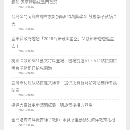
趨勢 家庭體驗成熱門首選
2026-08-07
台灣金門同鄉會總會累計捐助520萬獎學金 鼓勵學子就讀金
大
2026-08-07
臺東縣政府邀您「2026台東最美星空」父親節帶爸爸追星
去！
2026-08-07
桃園冷飲節8/21藝文特區登場 機場捷運A1、A12站快閃店
暖身活動即日搶先開跑
2026-08-07
臺灣專利超級站首進文博會 提供免費智財諮詢助創作者護
創意
2026-08-07
捷運大寮社宅申請開紅盤！凱旋青樹接力登場
2026-08-07
金門培育海洋保育種子教師 水試所推動幼兒海洋教育扎根
2026-08-07