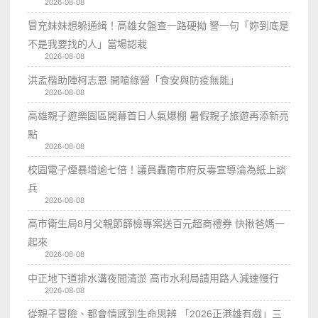
2026-08-08
冒充妹妹想躲通緝！高雄女盤查一路硬拗 警一句「妳到底是
不是我要找的人」當場認栽
2026-08-08
洪孟楷助陣柯志恩 開嗆綠營「食安與防疫無能」
2026-08-08
高雄親子遊樂園區開幕首日人氣爆棚 暑假親子旅遊再添新亮
點
2026-08-08
校園電子煙暴增逾七倍！議員轟南市府反毒宣導淪為紙上談
兵
2026-08-08
高市衛生局8月父親節篩檢專案送百元超商禮券 快揪爸媽一
起來
2026-08-08
中正地下道排水溝夜間清淤 高市水利局請用路人減速慢行
2026-08-08
從親子冒險、都會情感到生命思辨 「2026正港雄有戲」三