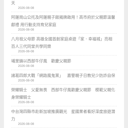
天
2026-08-08
阿蓮崗山公托及阿蓮親子館揭牌啟用！高市府於父親節溫馨
獻禮 用行動支持育兒家庭
2026-08-08
八月祖父母節 高雄全國首創家庭桌遊「家．幸福城」亮相
百人三代同堂共學同樂
2026-08-08
埔里鎮以西部牛仔風 歡慶父親節
2026-08-08
諸葛四郎大戰「網路魔鬼黨」 嘉警親子日教兒少防詐自保
2026-08-08
榮耀騎士 父愛無畏 西部牛仔風歡慶父親節 模範父親化
身榮耀騎士
2026-08-08
中台灣四縣市赴新加坡推廣觀光 星國業者看好深度旅遊潛
力
2026-08-08