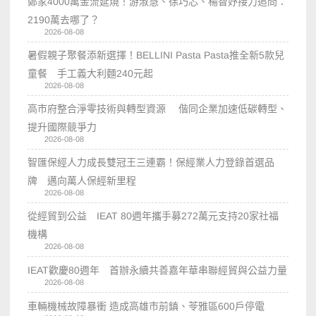
鄭家4000萬金流延燒！游淑慧、徐巧芯、楊智妤接力追問：
2190萬去哪了？
2026-08-08
暑假親子聚餐添新選擇！BELLINI Pasta Pasta推全新5款兒
童餐 手工義大利麵240元起
2026-08-08
高市府整合淨零技術與轉型資源 偕同企業加速低碳轉型、
提升國際競爭力
2026-08-08
智匯保經人力成長雙冠王三連霸！保經業人力登錄首選品
牌 邁向萬人保經新里程
2026-08-08
從經貿到公益 IEAT 80週年攜手募272萬元支持20家社福
機構
2026-08-08
IEAT歡慶80週年 首辦永續共善嘉年華串聯經貿與公益力量
2026-08-08
車輛機械故障暴衝 造成高雄市前鎮、苓雅區600戶停電