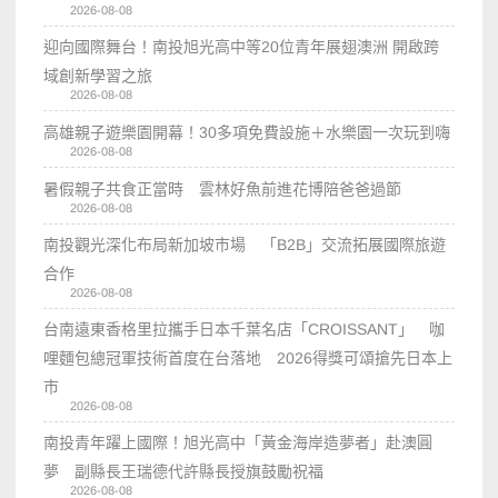
2026-08-08
迎向國際舞台！南投旭光高中等20位青年展翅澳洲 開啟跨
域創新學習之旅
2026-08-08
高雄親子遊樂園開幕！30多項免費設施＋水樂園一次玩到嗨
2026-08-08
暑假親子共食正當時 雲林好魚前進花博陪爸爸過節
2026-08-08
南投觀光深化布局新加坡市場 「B2B」交流拓展國際旅遊
合作
2026-08-08
台南遠東香格里拉攜手日本千葉名店「CROISSANT」 咖
哩麵包總冠軍技術首度在台落地 2026得獎可頌搶先日本上
市
2026-08-08
南投青年躍上國際！旭光高中「黃金海岸造夢者」赴澳圓
夢 副縣長王瑞德代許縣長授旗鼓勵祝福
2026-08-08