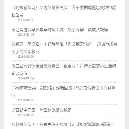
《銅鑼響起時》父親節精彩開演 客家戲曲傳遞忠義精神感
動全場
2026-08-08
車埕鐵道音樂嘉年華嗨翻山城 親子同樂 歡度父親節
2026-08-08
父親節「童樂趣」！賴瑞隆推「遊戲探索教育」 讓城市成為
孩子的探索教室
2026-08-08
第三屆高齡健康產業博覽會 張善政：打造長輩安心生活的
宜居城市
2026-08-08
86載府城台菜「錦霞樓」煥新回歸 8/8於南紡購物中心試營
運
2026-08-08
以西部牛仔風 埔里鎮歡慶父親節
2026-08-08
神將鑼鼓喧天，無畏白海豚颱風 北車浴佛鑽轎腳8/9還有一