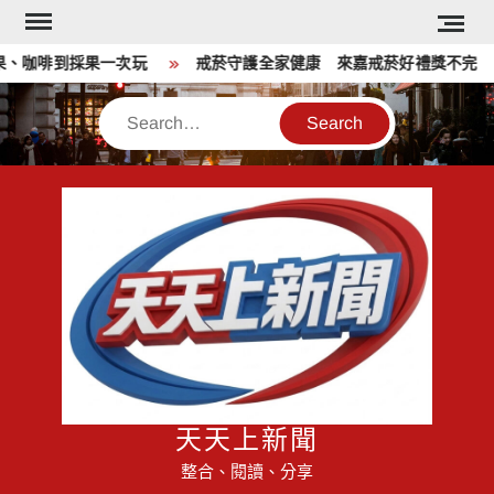
Skip
to
咖啡到採果一次玩
戒菸守護全家健康 來嘉戒菸好禮獎不完
content
Search
天天上新聞
整合、閱讀、分享