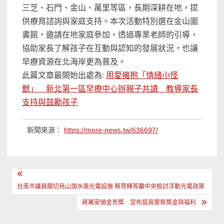
三芝、石門、金山、萬里等區，長期深耕在地，提
供療育諮詢與家庭支持。本次活動特別選在金山圖
書館，邀請在地家庭參加，透過專業老師的引導，
協助家長了解孩子在互動與認知的發展狀況，也讓
早療資源在北海岸更為普及。
此篇文章最開始出處為:
用愛擁抱「情緒小怪
獸」 新北第一區早療中心辦親子共讀 教導家長
支持與鼓勵孩子
新聞來源：
https://more-news.tw/636697/
文
章
台南市議員關切烏山頭水庫光電設施 蔡育輝等籲中央檢討浮動光電政策
導
蔣萬安頒金吾獎 宣布提高警察獎金與福利