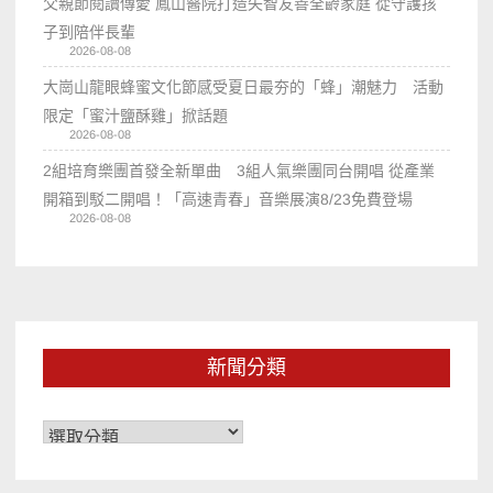
父親節閱讀傳愛 鳳山醫院打造失智友善全齡家庭 從守護孩
子到陪伴長輩
2026-08-08
大崗山龍眼蜂蜜文化節感受夏日最夯的「蜂」潮魅力 活動
限定「蜜汁鹽酥雞」掀話題
2026-08-08
2組培育樂團首發全新單曲 3組人氣樂團同台開唱 從產業
開箱到駁二開唱！「高速青春」音樂展演8/23免費登場
2026-08-08
新聞分類
新
聞