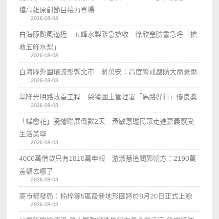
檔高雄原創節目接力登場
2026-08-08
白海豚颱風逼近 五峰水梨緊急搶收 徐欣瑩臉書急呼「搶
救五峰水梨」
2026-08-08
白海豚外圍環流影響北市 蔣萬安：高度警戒嚴防大雨豪雨
2026-08-08
基隆光明路改善工程 榮獲國土管理署「馬路好行」優良獎
2026-08-08
「蝶戀花」瓷繪聯展倒數2天 黃敏惠邀民眾走進嘉義感受
生活美學
2026-08-08
4000萬借款只有1810萬申報 游淑慧追問鄭朝方：2190萬
差額去哪了
2026-08-08
高市都發局：楠梓等5區最新地形圖將於8月20日正式上線
2026-08-08