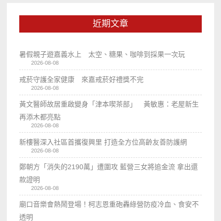
近期文章
暑假親子遊嘉義水上 太空、糖果、咖啡到採果一次玩
2026-08-08
戒菸守護全家健康 來嘉戒菸好禮獎不完
2026-08-08
黃文醫師故居重啟變身「津本喫茶部」 黃敏惠：老屋新生
再添木都亮點
2026-08-08
新樓醫深入社區首攜復興里 打造全方位高齡友善防護網
2026-08-08
鄭朝方「消失的2190萬」遭圍攻 藍營三女將追金流 拿出還
款證明
2026-08-08
廟口音樂會熱鬧登場！柯志恩重砲轟綠營防疫冷血、食安不
透明