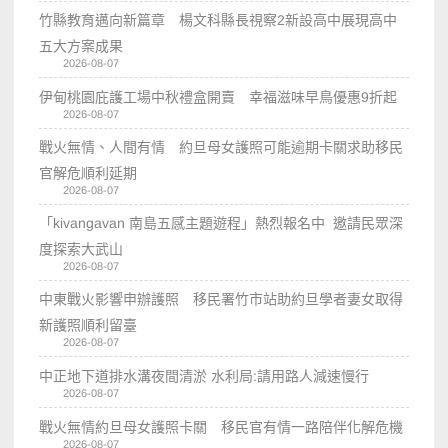
竹縣教育邁向新篇章 楊文科縣長視察2新設高中展現高中
五大方案成果
2026-08-07
伊甸桃園庇護工場中秋禮盒開賣 幸福滋味早鳥優惠9折起
2026-08-07
戰火無情、人間有情 約旦母女護照可能逾期卡關求助移民
官解危順利延期
2026-08-07
「kivangavan 南島五感主題遊程」熱烈報名中 邀請民眾深
度探索大武山
2026-08-07
中東戰火影響申辦護照 移民署竹市站助約旦學者妻女取得
新護照順利留臺
2026-08-07
中正地下道排水溝夜間清淤 水利局:請用路人減速慢行
2026-08-07
戰火無情約旦母女護照卡關 移民官有情一路陪伴化解危機
2026-08-07