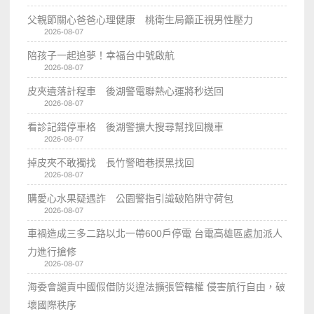
父親節關心爸爸心理健康 桃衛生局籲正視男性壓力
2026-08-07
陪孩子一起追夢！幸福台中號啟航
2026-08-07
皮夾遺落計程車 後湖警電聯熱心運將秒送回
2026-08-07
看診記錯停車格 後湖警擴大搜尋幫找回機車
2026-08-07
掉皮夾不敢獨找 長竹警暗巷摸黑找回
2026-08-07
購愛心水果疑遇詐 公園警指引識破陷阱守荷包
2026-08-07
車禍造成三多二路以北一帶600戶停電 台電高雄區處加派人
力進行搶修
2026-08-07
海委會譴責中國假借防災違法擴張管轄權 侵害航行自由，破
壞國際秩序