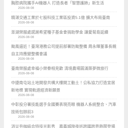
胸腔病院攜手AI機器人 打造長者「智慧護肺」新生活
2026-08-08
精湛交通工業於七股科技工業區投資5.1億 擴大布局臺南
2026-08-08
澎湖榮服處感謝希望種子基金會捐助學金 讓愛菊島延續
2026-08-08
颱風逼近！臺灣港務公司提前部署防颱整備 周永暉董事長親
自主持應變整備會議
2026-08-08
臺南榮服處幸福小榮眷相見歡 清境農場圓滿築夢微旅行
2026-08-08
中捷南屯站土地開發共構大樓開工動土！公私協力打造宜居
新地標 實現軌道經濟新願景
2026-08-08
中彰投分署技能選手全國賽表現亮眼 機器人系統整合、汽車
技術包辦前3
2026-08-08
消災夯枷結合特技光影秀 嘉義城隍夜巡跨國跨界熱鬧登場