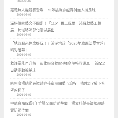
2026-08-07
嘉義無人機競賽登場 73隊挑戰穿越賽與無人機足球
2026-08-07
深耕傳統藝文不間斷！「115年百工風華 諸羅獻藝工藝
展」跨域移師彰化溪湖展出
2026-08-07
「地政原來這麼好玩！」溪湖地政「2026地政魔法夏令營」
精彩落幕！
2026-08-07
救護量能再升級！彰化聯合捐贈4輛高規格救護車 首配全
自動電動擔架床
2026-08-07
統領廣場總動員邀藍迪孩童展開愛心旅程 植栽DIY種下希
望的種子
2026-08-07
中颱白海豚逼近! 竹縣全面防颱整備 楊文科縣長籲鄉親落
實防颱準備
2026-08-07