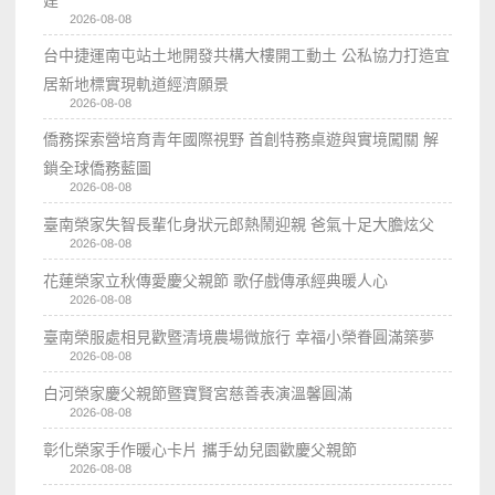
2026-08-08
台中捷運南屯站土地開發共構大樓開工動土 公私協力打造宜
居新地標實現軌道經濟願景
2026-08-08
僑務探索營培育青年國際視野 首創特務桌遊與實境闖關 解
鎖全球僑務藍圖
2026-08-08
臺南榮家失智長輩化身狀元郎熱鬧迎親 爸氣十足大膽炫父
2026-08-08
花蓮榮家立秋傳愛慶父親節 歌仔戲傳承經典暖人心
2026-08-08
臺南榮服處相見歡暨清境農場微旅行 幸福小榮眷圓滿築夢
2026-08-08
白河榮家慶父親節暨寶賢宮慈善表演溫馨圓滿
2026-08-08
彰化榮家手作暖心卡片 攜手幼兒園歡慶父親節
2026-08-08