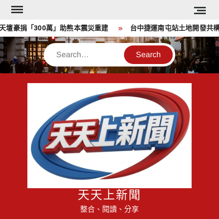
Skip
to
豪捐「300萬」助熊本震災重建
台中捷運南屯站土地開發共構大
content
Search
天天上新聞
整合、閱讀、分享