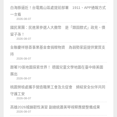
白海豚逼近！台電鳳山區處提前部署 1911、APP通報方式
一次看
2026-08-07
國民黨團：民進黨參選人大撒幣 是「類固醇式」政見、債
留子孫！
2026-08-07
全聯慶祥慈善事業基金會捐贈物資 為弱勢家庭提供實質支
持
2026-08-07
跟著70張地圖探索世界！ 德國兒童文學地圖在臺中綠美圖
展出
2026-08-07
桃園勞檢處攜手營造職業工會及北促會 締結安全伙伴共同
守護工安
2026-08-07
高雄2026城鎮韌性演習 副總統蕭美琴視察應變整備成果
2026-08-07