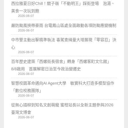
西拉雅夏日好Chill！關子嶺「不動明王」踩街登場 泡湯、
美食一次玩到飽
2026-08-07
嚴防颱風挾帶豪雨 台電鳳山區處全面啟動各項防颱應變機制
2026-08-07
中市警主動出擊精準執法 毒駕查緝量大增展現「零容忍」決
心
2026-08-07
百年歷史建築「西螺街長宿舍」轉身「西螺客町文化館」
8/8啟用 首展解密日治至今政治變遷史
2026-08-07
智慧校園革命邁向AI Agent大學 敏實科大打造多模型協作
「數位校務團隊」
2026-08-07
從無心插柳到知名文創萌寵 蜜柑站長以全新主題參與2026
臺灣文博會
2026-08-07