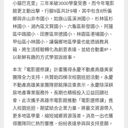
小貓巴克里」三年來破3000學童受惠，而今年電影
館更主動出擊，行腳9區共計9場，其中包含8所偏
鄉與非山非市國小，如旗山區溪洲國小、杉林區杉
林國小、湖內區文賢國小、六龜區新發國小、阿蓮
區中路國小、田寮區崇德國小、林園區港埔國小、
甲仙區小林國小，讓偏鄉地區學童也能透過教具
箱，將生活經驗轉化為創意表達，並結合動畫IP，
以新鮮有趣的方式學習說故事。
本次「電影選修課」計畫獲得永慶不動產高雄美家
團隊全力支持，共贊助四梯次校園巡迴活動。永慶
不動產高雄美家團隊郭銘揮店東表示，永慶除深耕
房地產專業服務外，長期也積極投入公益回饋社
會，此次攜手高雄市電影館推動「電影選修課」進
入校園巡迴，期望結合企業力量，將藝文資源帶入
更多地區學童，縮短城鄉資源落差。消息一出也獲
得團隊同仁熱烈響應，紛紛表達參與與支持意願。