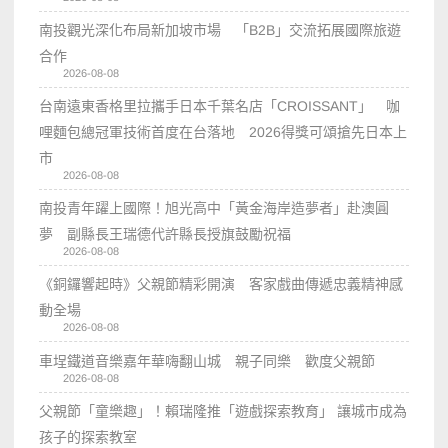
南投觀光深化布局新加坡市場 「B2B」交流拓展國際旅遊
合作
2026-08-08
台南遠東香格里拉攜手日本千葉名店「CROISSANT」 咖
哩麵包總冠軍技術首度在台落地 2026得獎可頌搶先日本上
市
2026-08-08
南投青年躍上國際！旭光高中「黃金海岸造夢者」赴澳圓
夢 副縣長王瑞德代許縣長授旗鼓勵祝福
2026-08-08
《銅鑼響起時》父親節精彩開演 客家戲曲傳遞忠義精神感
動全場
2026-08-08
車埕鐵道音樂嘉年華嗨翻山城 親子同樂 歡度父親節
2026-08-08
父親節「童樂趣」！賴瑞隆推「遊戲探索教育」 讓城市成為
孩子的探索教室