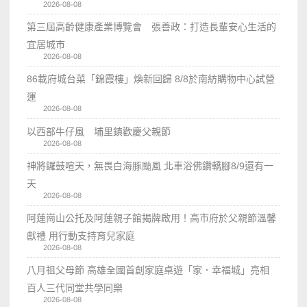
2026-08-08
第三屆高齡健康產業博覽會 張善政：打造長輩安心生活的
宜居城市
2026-08-08
86載府城台菜「錦霞樓」煥新回歸 8/8於南紡購物中心試營
運
2026-08-08
以西部牛仔風 埔里鎮歡慶父親節
2026-08-08
神將鑼鼓喧天，無畏白海豚颱風 北車浴佛鑽轎腳8/9還有一
天
2026-08-08
阿蓮崗山公托及阿蓮親子館揭牌啟用！高市府於父親節溫馨
獻禮 用行動支持育兒家庭
2026-08-08
八月祖父母節 高雄全國首創家庭桌遊「家．幸福城」亮相
百人三代同堂共學同樂
2026-08-08