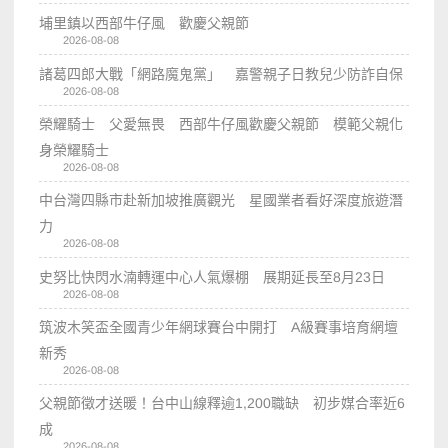
埔里鎮以西部牛仔風 歡慶父親節
2026-08-08
諸葛四郎大戰「網路魔鬼黨」 嘉警親子日教兒少防詐自保
2026-08-08
榮耀騎士 父愛無畏 西部牛仔風歡慶父親節 模範父親化
身榮耀騎士
2026-08-08
中台灣四縣市赴新加坡推廣觀光 星國業者看好深度旅遊潛
力
2026-08-08
史努比快閃水湳轉運中心人氣爆棚 展期延長至8月23日
2026-08-08
筑波木笑盃全國青少年網球賽台中開打 A級賽事培育網壇
新秀
2026-08-08
父親節徵才送暖！台中山線釋逾1,200職缺 初步媒合率近6
成
2026-08-08