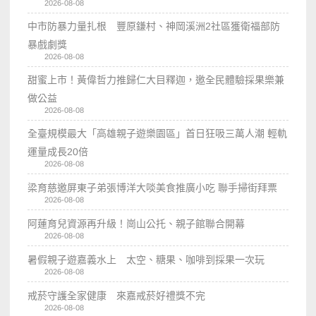
2026-08-08
中市防暴力量扎根 豐原鎌村、神岡溪洲2社區獲衛福部防
暴戲劇獎
2026-08-08
甜蜜上市！黃偉哲力推歸仁大目釋迦，邀全民體驗採果樂兼
做公益
2026-08-08
全臺規模最大「高雄親子遊樂園區」首日狂吸三萬人潮 輕軌
運量成長20倍
2026-08-08
梁育慈邀屏東子弟張博洋大啖美食推廣小吃 聯手掃街拜票
2026-08-08
阿蓮育兒資源再升級！崗山公托、親子館聯合開幕
2026-08-08
暑假親子遊嘉義水上 太空、糖果、咖啡到採果一次玩
2026-08-08
戒菸守護全家健康 來嘉戒菸好禮獎不完
2026-08-08