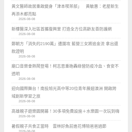
黃文醫師故居重啟變身「津本喫茶部」 黃敏惠：老屋新生
再添木都亮點
2026-08-08
新樓醫深入社區首攜復興里 打造全方位高齡友善防護網
2026-08-08
鄭朝方「消失的2190萬」遭圍攻 藍營三女將追金流 拿出還
款證明
2026-08-08
廟口音樂會熱鬧登場！柯志恩重砲轟綠營防疫冷血、食安不
透明
2026-08-08
迎向國際舞台！南投旭光高中等20位青年展翅澳洲 開啟跨
域創新學習之旅
2026-08-08
高雄親子遊樂園開幕！30多項免費設施＋水樂園一次玩到嗨
2026-08-08
暑假親子共食正當時 雲林好魚前進花博陪爸爸過節
2026-08-08