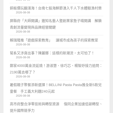
銅板價玩翻濱海！台南七股海鮮節湧入千人下水體驗漁村樂
2026-08-08
屏縣府「大師開講」邀知名藝人暨創業家詹子晴開講 解鎖
青創流量變現與品牌經營關鍵
2026-08-08
賴瑞隆推「遊戲探索教育」 讓城市成為孩子的探索教室
2026-08-08
菊系又涉貪出事？陳麗娜：這樣的新潮流，太可怕了！
2026-08-08
鄭家4000萬金流延燒！游淑慧、徐巧芯、楊智妤接力追問：
2190萬去哪了？
2026-08-08
暑假親子聚餐添新選擇！BELLINI Pasta Pasta推全新5款兒
童餐 手工義大利麵240元起
2026-08-08
高市府整合淨零技術與轉型資源 偕同企業加速低碳轉型、
提升國際競爭力