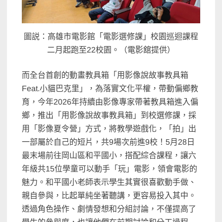
圖説：高雄市電影館「電影選修課」校園巡迴課程
二月起跑至22校園。（電影舘提供）
而全台首創的動畫教具箱「用影像說故事教具箱
Feat.小貓巴克里」，為落實文化平權，帶動偏鄉教
育，今年2026年持續由影像專家帶著教具箱進入偏
鄉，推出「用影像說故事教具箱」到校選修課，採
用「影像夏令營」方式，將教學遊戲化，「拍」出
一部屬於自己的短片，共9場次前進9校！5月28日
最末場前往岡山區和平國小，搭配綜合課程，讓六
年級共15位學童可以動手「玩」電影，領會電影的
魅力。和平國小老師表示學生其實很喜歡動手做、
親自參與，比起單純坐著聽講，更容易投入其中。
透過角色操作、劇情發想和分組討論，不僅提高了