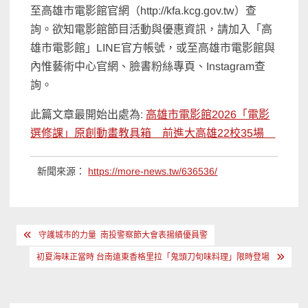
至高雄市電影館官網（http://kfa.kcg.gov.tw）查
詢。欲知電影館節目活動與優惠資訊，請加入「高
雄市電影館」LINE官方帳號，或至高雄市電影館與
內惟藝術中心官網、臉書粉絲專頁、Instagram查
詢。
此篇文章最開始出處為:
高雄市電影館2026「電影
選修課」原創動畫教具箱 前進大高雄22校35場
新聞來源：
https://more-news.tw/636536/
文
守護城市的力量 南投警察節大會表揚績優員警
章
初夏海味正當時 台南遠東香格里拉「鬼頭刀旬味料理」限時登場
導
覽