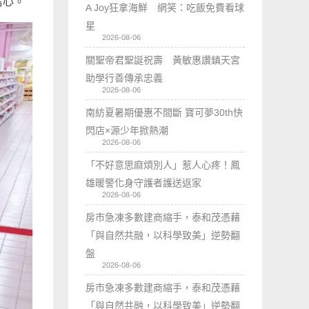
信心。
A Joy狂拿海鮮 網笑：吃飯免費看球
星
2026-08-06
關聖帝君聖誕祝壽 黃敏惠讚鎮天宮
助學行善傳承忠義
2026-08-06
南紡夏暑期優惠不間斷 寶可夢30th快
閃店×源少年掀熱潮
2026-08-06
「不好意思麻煩別人」惹人心疼！鳳
雄暖警化身守護者護送返家
2026-08-06
房市急凍多數建商縮手，泰和茂憑藉
「與自然共融，以科學致美」逆勢翻
盤
2026-08-06
房市急凍多數建商縮手，泰和茂憑藉
「與自然共融，以科學致美」逆勢翻