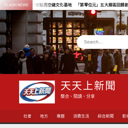
Skip
博會點亮空總文化基地 「第零位元」五大展區回歸創作起點
FLASH NEWS
颱
to
content
Search
天天上新聞
整合、閱讀、分享
社會
地方
專題
消費生活
綜合新聞
影