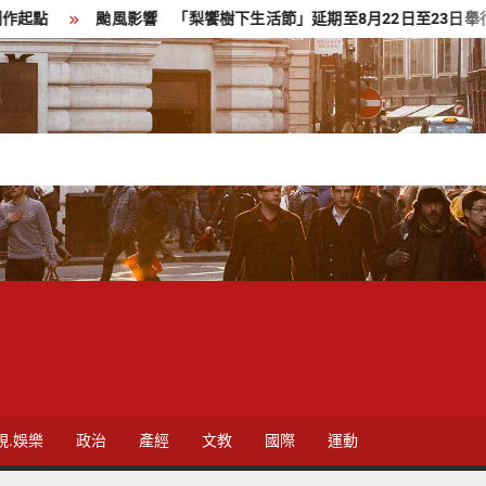
風影響 「梨饗樹下生活節」延期至8月22日至23日舉行
軍警消加
視.娛樂
政治
產經
文教
國際
運動