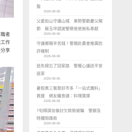
盤
2026-08-06
父愛如山守護山城 東勢警歡慶父親
節 蘇玉坪感謝警察爸爸無私奉獻
2026-08-06
求職者
識工作
守護鄉親辛苦錢！警親赴農會推廣防
芸分享
詐機制
2026-08-06
迷失婦忘了回家路 警暖心護送平安
返家
2026-08-06
暑假煮三餐靠好市多「一站式備料」
救援 網友曬食譜：料理寶庫
2026-08-06
7旬婦誤信催討欠款險被騙 警銀及
時攔阻匯款
2026-08-06