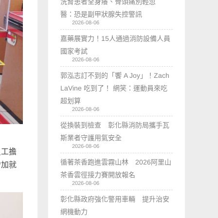
洗腎患者全身癢、骨頭痛別輕忽
醫：恐是副甲狀腺失控警訊
2026-08-06
嘉藥展實力！15人通過消防設備人員
國家考試
2026-08-06
郭泓志訂不到的「饗 A Joy」！Zach
LaVine 吃到了！ 網笑：運動員來吃
超划算
2026-08-06
從換裝到檢查 彰化縣消防局攜手瓦
斯業者守護用氣安全
2026-08-06
員工擔
循著茶香跑進雲霧山林 2026阿里山
增加就
茶香雲徑接力賽開放報名
2026-08-06
彰化縣政府強化警用車輛 提升治安
網機動力