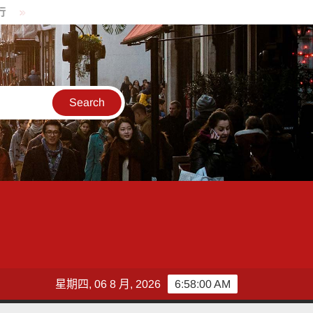
薪預算又落空 張惇涵：最晚10月與立法院溝通
蔣萬安回應遮簽
星期四, 06 8 月, 2026
6:58:02 AM