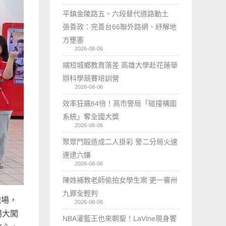
平鎮金陵路五、六段替代道路動土
張善政：完善台66聯外路網、紓解地
方壅塞
2026-08-06
縮短城鄉教育落差 高雄大學赴花蓮舉
辦科學競賽培訓營
2026-08-06
效率狂飆64倍！高市警局「碰撞構圖
系統」奪全國大獎
2026-08-06
聚眾鬥毆造成二人掛彩 警二分局火速
連逮六嫌
2026-08-06
陳姓補教老師偷拍女學生案 更一審卅
九罪全輕判
職場，
2026-08-06
場大闖
NBA灌籃王也來朝聖！LaVine現身饗