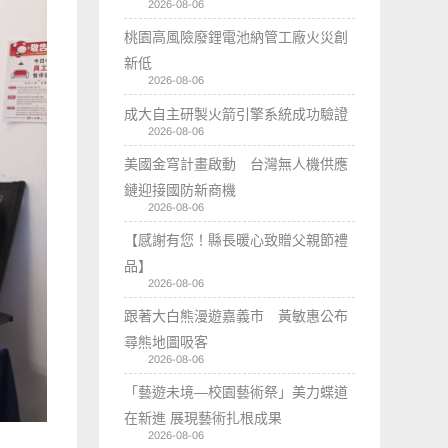
2026-08-06
桃園高風險廢鋰電池納管工廠火災創
新低
2026-08-06
成大自主研製火箭引擎系統成功驗證
2026-08-06
美國金穹計畫啟動 台灣無人機供應
鏈迎接國防新商機
2026-08-06
【感謝有您！縣長暖心致贈父親節禮
品】
2026-08-06
跟著大白熊漫遊嘉義市 黃敏惠公布
尋熊地圖吸客
2026-08-06
「藝遊未境—校園藝術祭」美力蝶道
在新進 展現藝術扎根成果
2026-08-06