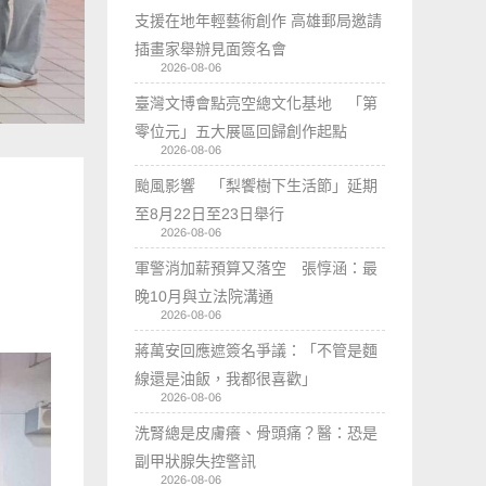
支援在地年輕藝術創作 高雄郵局邀請
插畫家舉辦見面簽名會
2026-08-06
臺灣文博會點亮空總文化基地 「第
零位元」五大展區回歸創作起點
2026-08-06
颱風影響 「梨饗樹下生活節」延期
至8月22日至23日舉行
2026-08-06
軍警消加薪預算又落空 張惇涵：最
晚10月與立法院溝通
2026-08-06
蔣萬安回應遮簽名爭議：「不管是麵
線還是油飯，我都很喜歡」
2026-08-06
洗腎總是皮膚癢、骨頭痛？醫：恐是
副甲狀腺失控警訊
2026-08-06