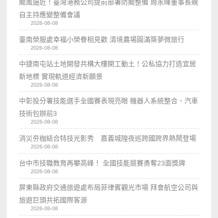
颱風逼近！臺灣港務公司提前部署防颱整備 周永暉董事長親
自主持應變整備會議
2026-08-08
臺南榮服處幸福小榮眷相見歡 清境農場圓滿築夢微旅行
2026-08-08
中捷南屯站土地開發共構大樓開工動土！公私協力打造宜居
新地標 實現軌道經濟新願景
2026-08-08
中彰投分署技能選手全國賽表現亮眼 機器人系統整合、汽車
技術包辦前3
2026-08-08
消災夯枷結合特技光影秀 嘉義城隍夜巡跨國跨界熱鬧登場
2026-08-08
台中市技職教育再攀高峰！ 全國技能競賽勇奪23面獎牌
2026-08-08
屏東縣政府交通旅遊處布局菲律賓觀光市場 拜會航空公司與
旅遊巨頭共拓國際客源
2026-08-08