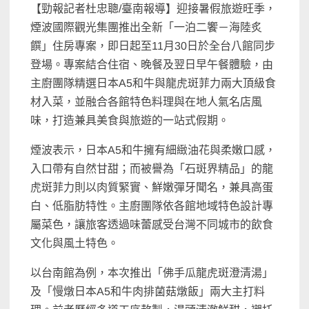
【勁報記者杜忠聰/臺南報導】迎接暑假旅遊旺季，
煙波國際觀光集團推出全新「一泊二饗－海陸炙
饌」住房專案，即日起至11月30日於全台八館同步
登場。專案結合住宿、晚餐及翌日早午餐體驗，由
主廚團隊精選日本A5和牛與龍虎斑菲力兩大頂級食
材入菜，並融合各館特色料理與在地人氣名店風
味，打造兼具美食與旅遊的一站式假期。
煙波表示，日本A5和牛擁有細緻油花與柔嫩口感，
入口帶有自然甘甜；而被譽為「石斑界精品」的龍
虎斑菲力則以肉質緊實、鮮嫩彈牙聞名，兼具高蛋
白、低脂肪特性。主廚團隊依各館地域特色設計專
屬菜色，讓旅客透過味蕾感受台灣不同城市的飲食
文化與風土特色。
以台南館為例，本次推出「佛手瓜龍虎斑澄清湯」
及「慢燉日本A5和牛肉排菌菇燉飯」兩大主打料