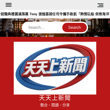
Skip
to
就職典禮圓滿落幕 Tony 張煌基接任司令攜手啟航「熱情玩船 保育海洋 
content
Search
天天上新聞
整合、閱讀、分享