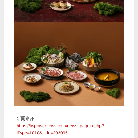
新聞來源：
https://twpowernews.com/news_pagein.php?
iType=1010&n_id=292096