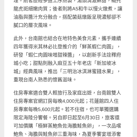
理。前者歷經多道工序熬製，湯頭清澈鮮甜，襯托
龍虎斑細嫩肉質；後者則將A5和牛以慢火燉煮，讓
油脂與醬汁充分融合，搭配菌菇燉飯呈現濃郁卻不
膩口的層次風味。
此外，台南館也結合在地特色美食元素，攜手連續
四年獲得米其林必比登推介的「鮮蒸蝦仁肉圓」，
研發「蝦仁肉圓味噌甜辣醬」，以創新手法詮釋府
城小吃；甜點則融入麻豆五十年老店「新加坡冰
城」經典風味，推出「三明治冰淇淋蜜餞水果」，
重現台南人熟悉的懷舊滋味。
住房專案適合雙人輕旅行及家庭出遊，台南館雙人
住房專案官網訂房每晚4,000元起；花蓮館四人住
房專案每晚5,600元起。若不住宿，也可單獨選購
限定海陸分饗餐。另自即日起至6月30日，旅客還
可加價購「極鮮蒸鮑魚佐海膽鮭魚卵」，一次品嚐
鮑魚、海膽與鮭魚卵三重海味，為夏季饗宴增添奢