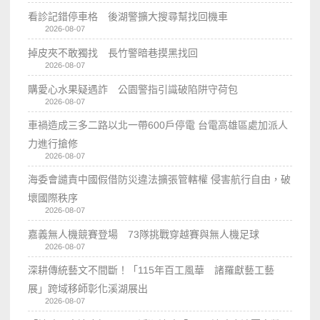
看診記錯停車格 後湖警擴大搜尋幫找回機車
2026-08-07
掉皮夾不敢獨找 長竹警暗巷摸黑找回
2026-08-07
購愛心水果疑遇詐 公園警指引識破陷阱守荷包
2026-08-07
車禍造成三多二路以北一帶600戶停電 台電高雄區處加派人
力進行搶修
2026-08-07
海委會譴責中國假借防災違法擴張管轄權 侵害航行自由，破
壞國際秩序
2026-08-07
嘉義無人機競賽登場 73隊挑戰穿越賽與無人機足球
2026-08-07
深耕傳統藝文不間斷！「115年百工風華 諸羅獻藝工藝
展」跨域移師彰化溪湖展出
2026-08-07