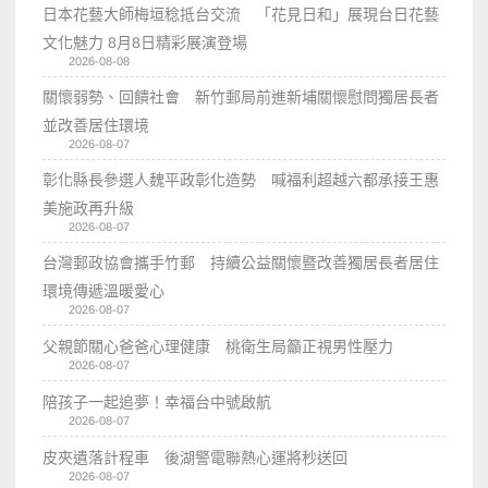
日本花藝大師梅垣稔抵台交流 「花見日和」展現台日花藝
文化魅力 8月8日精彩展演登場
2026-08-08
關懷弱勢、回饋社會 新竹郵局前進新埔關懷慰問獨居長者
並改善居住環境
2026-08-07
彰化縣長參選人魏平政彰化造勢 喊福利超越六都承接王惠
美施政再升級
2026-08-07
台灣郵政協會攜手竹郵 持續公益關懷暨改善獨居長者居住
環境傳遞溫暖愛心
2026-08-07
父親節關心爸爸心理健康 桃衛生局籲正視男性壓力
2026-08-07
陪孩子一起追夢！幸福台中號啟航
2026-08-07
皮夾遺落計程車 後湖警電聯熱心運將秒送回
2026-08-07