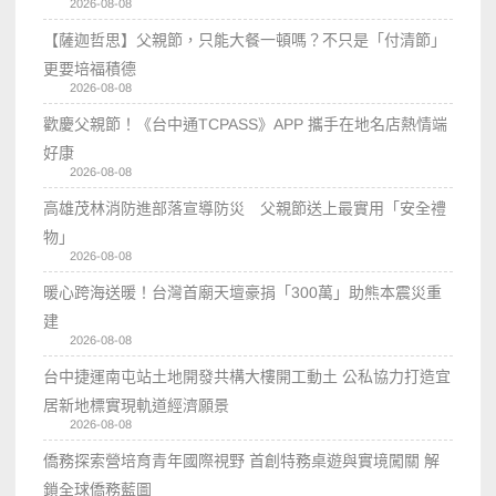
2026-08-08
【薩迦哲思】父親節，只能大餐一頓嗎？不只是「付清節」
更要培福積德
2026-08-08
歡慶父親節！《台中通TCPASS》APP 攜手在地名店熱情端
好康
2026-08-08
高雄茂林消防進部落宣導防災 父親節送上最實用「安全禮
物」
2026-08-08
暖心跨海送暖！台灣首廟天壇豪捐「300萬」助熊本震災重
建
2026-08-08
台中捷運南屯站土地開發共構大樓開工動土 公私協力打造宜
居新地標實現軌道經濟願景
2026-08-08
僑務探索營培育青年國際視野 首創特務桌遊與實境闖關 解
鎖全球僑務藍圖