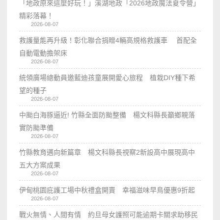
「地政原來這麼好玩！」溪湖地政「2026地政魔法夏令營」
精彩落幕！
2026-08-07
救護量能再升級！彰化聯合捐贈4輛高規格救護車 首配全
自動電動擔架床
2026-08-07
統領廣場總動員邀藍迪孩童展開愛心旅程 植栽DIY種下希
望的種子
2026-08-07
中颱白海豚逼近! 竹縣全面防颱整備 楊文科縣長籲鄉親落
實防颱準備
2026-08-07
竹縣教育邁向新篇章 楊文科縣長視察2新設高中展現高中
五大方案成果
2026-08-07
伊甸桃園庇護工場中秋禮盒開賣 幸福滋味早鳥優惠9折起
2026-08-07
戰火無情、人間有情 約旦母女護照可能逾期卡關求助移民