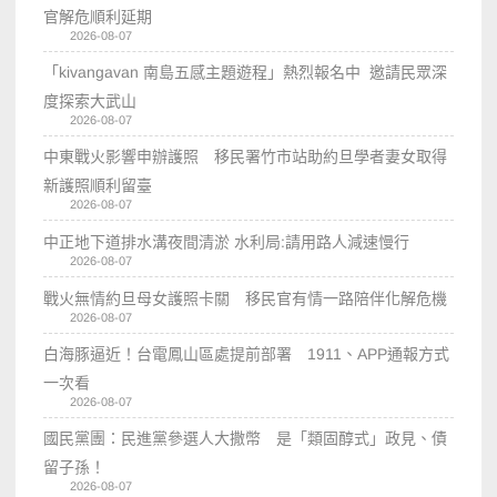
官解危順利延期
2026-08-07
「kivangavan 南島五感主題遊程」熱烈報名中 邀請民眾深
度探索大武山
2026-08-07
中東戰火影響申辦護照 移民署竹市站助約旦學者妻女取得
新護照順利留臺
2026-08-07
中正地下道排水溝夜間清淤 水利局:請用路人減速慢行
2026-08-07
戰火無情約旦母女護照卡關 移民官有情一路陪伴化解危機
2026-08-07
白海豚逼近！台電鳳山區處提前部署 1911、APP通報方式
一次看
2026-08-07
國民黨團：民進黨參選人大撒幣 是「類固醇式」政見、債
留子孫！
2026-08-07