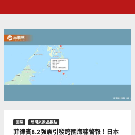
國際
新聞來源:品觀點
菲律賓8.2強震引發跨國海嘯警報！日本