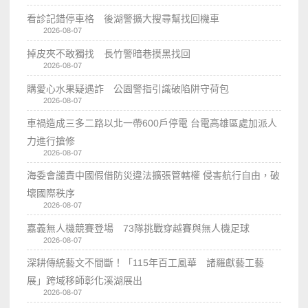
看診記錯停車格 後湖警擴大搜尋幫找回機車
2026-08-07
掉皮夾不敢獨找 長竹警暗巷摸黑找回
2026-08-07
購愛心水果疑遇詐 公園警指引識破陷阱守荷包
2026-08-07
車禍造成三多二路以北一帶600戶停電 台電高雄區處加派人
力進行搶修
2026-08-07
海委會譴責中國假借防災違法擴張管轄權 侵害航行自由，破
壞國際秩序
2026-08-07
嘉義無人機競賽登場 73隊挑戰穿越賽與無人機足球
2026-08-07
深耕傳統藝文不間斷！「115年百工風華 諸羅獻藝工藝
展」跨域移師彰化溪湖展出
2026-08-07