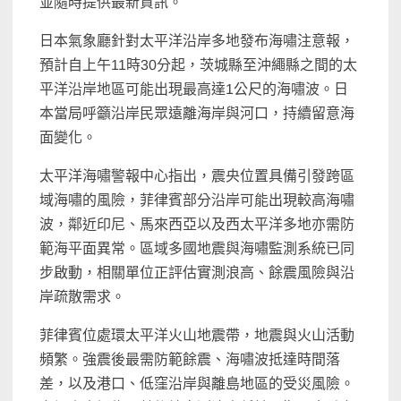
並隨時提供最新資訊。
日本氣象廳針對太平洋沿岸多地發布海嘯注意報，
預計自上午11時30分起，茨城縣至沖繩縣之間的太
平洋沿岸地區可能出現最高達1公尺的海嘯波。日
本當局呼籲沿岸民眾遠離海岸與河口，持續留意海
面變化。
太平洋海嘯警報中心指出，震央位置具備引發跨區
域海嘯的風險，菲律賓部分沿岸可能出現較高海嘯
波，鄰近印尼、馬來西亞以及西太平洋多地亦需防
範海平面異常。區域多國地震與海嘯監測系統已同
步啟動，相關單位正評估實測浪高、餘震風險與沿
岸疏散需求。
菲律賓位處環太平洋火山地震帶，地震與火山活動
頻繁。強震後最需防範餘震、海嘯波抵達時間落
差，以及港口、低窪沿岸與離島地區的受災風險。