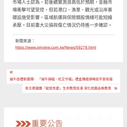
市場人士認為，若後續實測浪高低於預期，金融市
場衝擊可望受控，但若港口、漁業、觀光或沿岸基
礎設施受影響，區域航運與保險類股情緒可能短線
承壓。目前重大災損與傷亡情況仍待進一步確認。
新聞來源：
https://www.pinview.com.tw/News/59279.html
文
章
端午送禮新選擇! 「端午掃穢．松艾守福」禮盒傳遞掃晦迎平安祝福
導
新北救國團「綻放吾愛」生命教育巡演 深化校園品格教育
覽