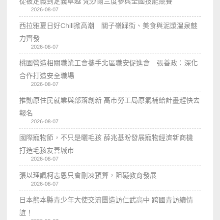
從被定義到定義卓越 梵莎爾三度參與全國技能競賽
2026-08-07
西拉雅夏日好Chill掀高潮 關子嶺踩街、美食與泥漿溫泉魅
力齊發
2026-08-07
桃園營造相關職業工會攜手北區職安促進會 張善政：深化
合作打造安全職場
2026-08-07
推動原住民就業與部落創新 高市勞工局原氣補給計畫趕快去
報名
2026-08-07
國際寵物節，不只是曬毛孩 薛兆基盼發展寵物經濟新商機
打造毛孩友善城市
2026-08-07
張以理諷柯志恩只會刪凍預算，阻礙教育發展
2026-08-07
日本熊本縣青少年大使交流團造訪仁武高中 跨國青訪續情
誼！