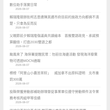
數位助手落實日常
2026-08-07
賴瑞隆競辦批柯志恩連陳其邁市府目前的施政方向都搞不清
楚，只會為反而反
2026-08-07
父親節前夕賴瑞隆偕議員共讀繪本 首推雙語政見、承諾預
算翻倍，打造2030雙語之都
2026-08-07
颱風來了 海保署提醒民眾：勿前往海邊活動 發現海洋廢棄
物可透過MDCN通報
2026-08-07
標榜「阿里山小農苦茶籽」 威加拿不出原料證明 北市重
罰300萬
2026-08-07
投縣榮獲勞動部補助辦理督促事業單位遵守勞動條件法令業
務考核丙組甲等佳績
2026-08-07