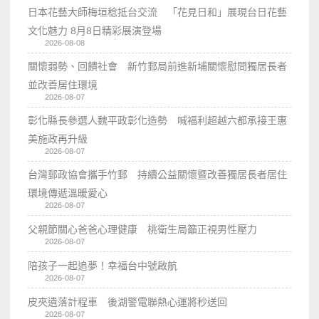
日本花藝大師梅垣稔抵台交流 「花見日和」展現台日花藝
文化魅力 8月8日精彩展演登場
2026-08-08
關懷弱勢、回饋社會 新竹郵局前進新埔關懷慰問獨居長者
並改善居住環境
2026-08-07
彰化縣長參選人魏平政彰化造勢 喊福利超越六都承接王惠
美施政再升級
2026-08-07
台灣郵政協會攜手竹郵 持續公益關懷暨改善獨居長者居住
環境傳遞溫暖愛心
2026-08-07
父親節關心爸爸心理健康 桃衛生局籲正視男性壓力
2026-08-07
陪孩子一起追夢！幸福台中號啟航
2026-08-07
皮夾遺落計程車 後湖警電聯熱心運將秒送回
2026-08-07