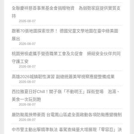
全聯慶祥慈善事業基金會捐贈物資 為弱勢家庭提供實質支
持
2026-08-07
跟著70張地圖探索世界！ 德國兒童文學地圖在臺中綠美圖
展出
2026-08-07
桃園勞檢處攜手營造職業工會及北促會 締結安全伙伴共同
守護工安
2026-08-07
高雄2026城鎮韌性演習 副總統蕭美琴視察應變整備成果
2026-08-07
西拉雅夏日好Chill！關子嶺「不動明王」踩街登場 泡湯、
美食一次玩到飽
2026-08-07
嚴防颱風挾帶豪雨 台電鳳山區處全面啟動各項防颱應變機制
2026-08-07
中市警主動出擊精準執法 毒駕查緝量大增展現「零容忍」決