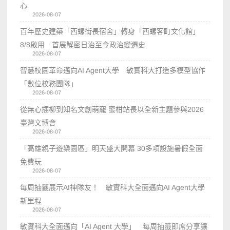
心
2026-08-07
百年歷史建築「西螺街長宿舍」轉身「西螺客町文化館」
8/8啟用 首展解密日治至今政治變遷史
2026-08-07
智慧校園革命邁向AI Agent大學 敏實科大打造多模型協作
「數位校務團隊」
2026-08-07
從無心插柳到知名文創萌寵 蜜柑站長以全新主題參與2026
臺灣文博會
2026-08-07
「高雄親子遊樂園區」明天盛大開幕 30多項設施暑假全面
免費玩
2026-08-07
每周抽籤展示AI神隊友！ 敏實科大全面邁向AI Agent大學
新里程
2026-08-07
敏實科大全面邁向「AI Agent 大學」 每周抽籤即席分享讓