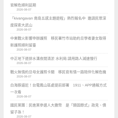
官解危順利延期
2026-08-07
「kivangavan 南島五感主題遊程」熱烈報名中 邀請民眾深
度探索大武山
2026-08-07
中東戰火影響申辦護照 移民署竹市站助約旦學者妻女取得
新護照順利留臺
2026-08-07
中正地下道排水溝夜間清淤 水利局:請用路人減速慢行
2026-08-07
戰火無情約旦母女護照卡關 移民官有情一路陪伴化解危機
2026-08-07
白海豚逼近！台電鳳山區處提前部署 1911、APP通報方式
一次看
2026-08-07
國民黨團：民進黨參選人大撒幣 是「類固醇式」政見、債
留子孫！
2026-08-07