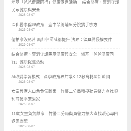
埔基「爸爸健康同行」健康促進活動 結合醫療、警消守護
民眾健康與安全
2026-08-07
深化醫事倫理教育 臺中榮總埔里分院攜手檢方
2026-08-07
偷拍案沒影片 網紅律師喊都提告 法界：須具備侵權要件
2026-08-07
結合醫療、警消守護民眾健康與安全 埔基「爸爸健康同
行」健康促進活動
2026-08-07
AI改變學習模式 產學教育界共議K-12教育轉型新藍圖
2026-08-07
女童與家人口角負氣離家 竹警二分局積極動員警力查找順
利尋獲平安返家
2026-08-07
11歲女童負氣離家 竹警二分局動員警力擴大查找暖心尋回
返家團聚
2026-08-07