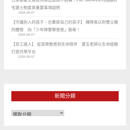
日本房產交易如何降低資訊不對稱？FMI JAPAN李丹翔解析
宅建士制度與重要事項說明
2026-08-07
【守護別人的孩子，也牽掛自己的孩子】 陳隊長以刑警父親
的體悟 向「少年隊警察爸爸」致敬！
2026-08-07
【百工達人】 從音樂教育到生命陪伴 黛玉老師以生命經驗
打造共學平台
2026-08-07
新聞分類
新
聞
分