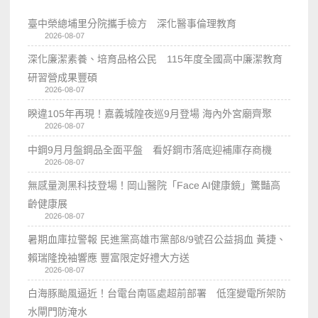
臺中榮總埔里分院攜手檢方 深化醫事倫理教育
2026-08-07
深化廉潔素養、培育品格公民 115年度全國高中廉潔教育
研習營成果豐碩
2026-08-07
睽違105年再現！嘉義城隍夜巡9月登場 海內外宮廟齊聚
2026-08-07
中鋼9月月盤鋼品全面平盤 看好鋼市落底迎補庫存商機
2026-08-07
無感量測黑科技登場！岡山醫院「Face AI健康鏡」驚豔高
齡健康展
2026-08-07
暑期血庫拉警報 民進黨高雄市黨部8/9號召公益捐血 黃捷、
賴瑞隆挽袖響應 豐富限定好禮大方送
2026-08-07
白海豚颱風逼近！台電台南區處超前部署 低窪變電所架防
水閘門防淹水