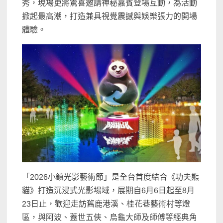
秀，現場更將驚喜邀請神秘嘉賓登場互動，為活動
掀起最高潮，打造兼具視覺震撼與娛樂張力的開場
體驗。
「2026小鎮光影藝術節」是全台首度結合《功夫熊
貓》打造沉浸式光影場域，展期自6月6日起至8月
23日止，歡迎走訪舊鹿港溪、桂花巷藝術村等燈
區，與阿波、蓋世五俠、烏龜大師及師傅等經典角