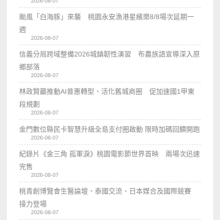
2026-08-07
颱風「白海豚」來襲 桃園永安漁港星繽樂8/8場次延期一
週
2026-08-07
信義分局跨域整備2026城鎮韌性演習 布農族語宣導深入原
鄉部落
2026-08-07
林政賢籲推動AI普惠轉型、活化舊城商圈 促加速國1甲東
段規劃
2026-08-07
金門數位縣民卡智慧升級全島支付圈啟動 限時加碼回饋開跑
2026-08-07
紀錄片《金三角 孤軍淚》桃園電影節世界首映 兩場次迅速
完售
2026-08-07
桃青創博覽會生醫論壇、泰國交流、日本媒合及國際競賽
接力登場
2026-08-07