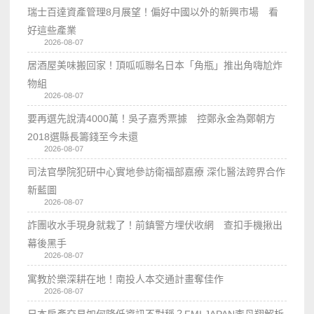
瑞士百達資產管理8月展望！偏好中國以外的新興市場 看
好這些產業
2026-08-07
居酒屋美味搬回家！頂呱呱聯名日本「角瓶」推出角嗨尬炸
物組
2026-08-07
要再選先說清4000萬！吳子嘉秀票據 控鄭永金為鄭朝方
2018選縣長籌錢至今未還
2026-08-07
司法官學院犯研中心實地參訪衛福部嘉療 深化醫法跨界合作
新藍圖
2026-08-07
詐團收水手現身就栽了！前鎮警方埋伏收網 查扣手機揪出
幕後黑手
2026-08-07
寓教於樂深耕在地！南投人本交通計畫奪佳作
2026-08-07