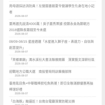
用母語採訪消防員！左營圖書館夏令營讓學生化身在地小記
者
2026-08-07
要再選先說清4000萬！吳子嘉秀票據 控鄭永金為鄭朝方
2018選縣長籌錢至今未還
2026-08-07
08/09-08/15 星座週運「水星進入獅子座，表達力、自信與
創意提升」
2026-08-07
「茶鄉墨韻」濁水溪社大書法聯展開幕 落實藝文深耕社區
2026-08-07
迎戰地方公職大選 南投警局特訓重機部隊
2026-08-07
臺南虱目魚×中華職棒掀吃魚熱潮！即日全聯滿額優惠再抽
棒球好禮
2026-08-07
「白海豚」颱逼近！台南台電籲落實防範災損