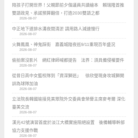
陪孩子打開世界！父親節前夕偕議員共讀繪本 賴瑞隆首推
雙語政見、承諾預算翻倍，打造2030雙語之都
2026-08-07
中正地下道排水溝夜間清淤 請用路人減速慢行
2026-08-07
火舞鳳凰、神鬼踩街 嘉義城隍夜巡9/11重現百年盛況
2026-08-07
偷拍案沒影片 網紅律師喊都提告 法界：須具備侵權要件
2026-08-07
從昔日高中女籃校隊到「資深獅迷」 徐欣瑩現身攻城獅開
訓為球隊加油
2026-08-07
立法院長韓國瑜接見美眾院外交委員會榮譽主席麥考爾 深化
臺美交流
2026-08-07
漢光42號演習首度於淡江大橋實施阻絕設置 後備輔導幹部
協力支援作戰
2026-08-07