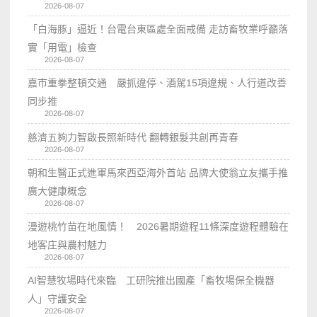
2026-08-07
「白海豚」逼近！台電台東區處全面戒備 走訪畜牧業呼籲落
實「用電」檢查
2026-08-07
嘉市重拳整頓交通 嚴抓違停、酒駕15項違規、人行道改善
同步推
2026-08-07
慈濟五夠力智啟長照新時代 翻轉銀髮共創再青春
2026-08-07
朝和生醫正式進軍馬來西亞海外首站 品牌大使翁立友攜手推
廣大健康概念
2026-08-07
漫遊桃竹苗在地風情！ 2026暑期遊程11條深度遊程體驗在
地客庄與農村魅力
2026-08-07
AI智慧牧場時代來臨 工研院推出國產「畜牧場保全機器
人」守護安全
2026-08-07