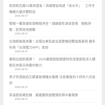
假貸款先繳10萬保證金！高雄警設局逮「收水手」 工作手
機藏大量詐團對話
2026-08-07
警報一響高雄街頭瞬間淨空！城鎮韌性演習登場 輕軌停
駛、民眾就地避難
2026-08-07
白海豚颱風來襲！台電台東區處全面整備迎戰強風豪雨 籲多
利用「台灣電力APP」查詢
2026-08-07
暑假出遊新選擇！ 2026暑期遊程精選特色深度遊程深入體
驗在地客庄與農村魅力
2026-08-07
男子性侵偷拍又餵毒致傳播女暴斃 法官審後判十四年六月徒
刑
2026-08-07
高溫廚房藏危機 嘉義醫院提醒慎防熱中暑傷腎
2026-08-07