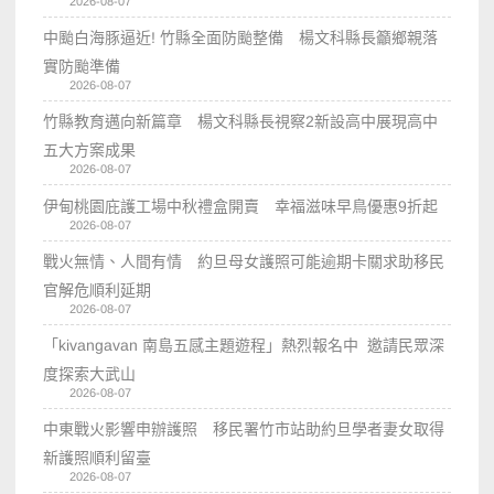
2026-08-07
中颱白海豚逼近! 竹縣全面防颱整備 楊文科縣長籲鄉親落
實防颱準備
2026-08-07
竹縣教育邁向新篇章 楊文科縣長視察2新設高中展現高中
五大方案成果
2026-08-07
伊甸桃園庇護工場中秋禮盒開賣 幸福滋味早鳥優惠9折起
2026-08-07
戰火無情、人間有情 約旦母女護照可能逾期卡關求助移民
官解危順利延期
2026-08-07
「kivangavan 南島五感主題遊程」熱烈報名中 邀請民眾深
度探索大武山
2026-08-07
中東戰火影響申辦護照 移民署竹市站助約旦學者妻女取得
新護照順利留臺
2026-08-07