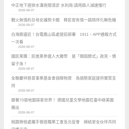
中正地下道排水溝夜間清淤 水利局:請用路人減速慢行
2026-08-07
戰火無情約旦母女護照卡關 移民官有情一路陪伴化解危機
2026-08-07
白海豚逼近！台電鳳山區處提前部署 1911、APP通報方式
一次看
2026-08-07
國民黨團：民進黨參選人大撒幣 是「類固醇式」政見、債
留子孫！
2026-08-07
全聯慶祥慈善事業基金會捐贈物資 為弱勢家庭提供實質支
持
2026-08-07
跟著70張地圖探索世界！ 德國兒童文學地圖在臺中綠美圖
展出
2026-08-07
桃園勞檢處攜手營造職業工會及北促會 締結安全伙伴共同