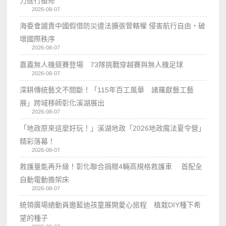
力進行搶修
2026-08-07
海委會譴責中國假借防災違法擴張管轄權 侵害航行自由，破
壞國際秩序
2026-08-07
嘉義無人機競賽登場 73隊挑戰穿越賽與無人機足球
2026-08-07
深耕傳統藝文不間斷！「115年百工風華 諸羅獻藝工藝
展」跨域移師彰化溪湖展出
2026-08-07
「地政原來這麼好玩！」溪湖地政「2026地政魔法夏令營」
精彩落幕！
2026-08-07
救護量能再升級！彰化聯合捐贈4輛高規格救護車 首配全
自動電動擔架床
2026-08-07
統領廣場總動員邀藍迪孩童展開愛心旅程 植栽DIY種下希
望的種子