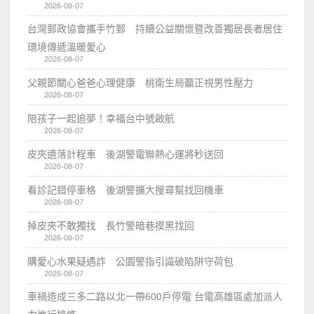
2026-08-07
台灣郵政協會攜手竹郵 持續公益關懷暨改善獨居長者居住
環境傳遞溫暖愛心
2026-08-07
父親節關心爸爸心理健康 桃衛生局籲正視男性壓力
2026-08-07
陪孩子一起追夢！幸福台中號啟航
2026-08-07
皮夾遺落計程車 後湖警電聯熱心運將秒送回
2026-08-07
看診記錯停車格 後湖警擴大搜尋幫找回機車
2026-08-07
掉皮夾不敢獨找 長竹警暗巷摸黑找回
2026-08-07
購愛心水果疑遇詐 公園警指引識破陷阱守荷包
2026-08-07
車禍造成三多二路以北一帶600戶停電 台電高雄區處加派人