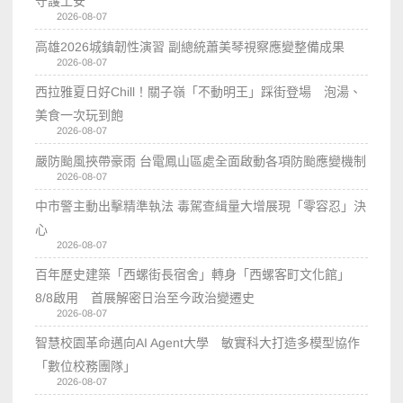
守護工安
2026-08-07
高雄2026城鎮韌性演習 副總統蕭美琴視察應變整備成果
2026-08-07
西拉雅夏日好Chill！關子嶺「不動明王」踩街登場 泡湯、
美食一次玩到飽
2026-08-07
嚴防颱風挾帶豪雨 台電鳳山區處全面啟動各項防颱應變機制
2026-08-07
中市警主動出擊精準執法 毒駕查緝量大增展現「零容忍」決
心
2026-08-07
百年歷史建築「西螺街長宿舍」轉身「西螺客町文化館」
8/8啟用 首展解密日治至今政治變遷史
2026-08-07
智慧校園革命邁向AI Agent大學 敏實科大打造多模型協作
「數位校務團隊」
2026-08-07