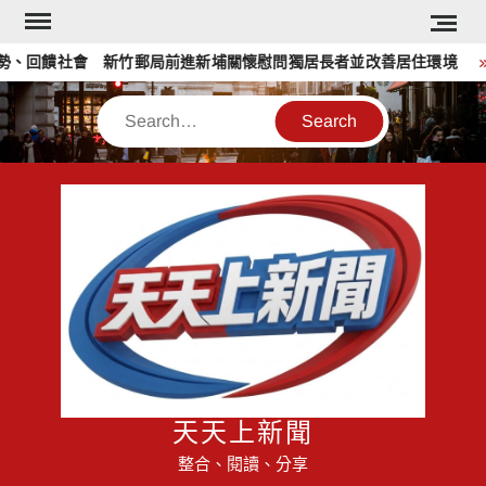
Skip
to
回饋社會 新竹郵局前進新埔關懷慰問獨居長者並改善居住環境
content
Search
天天上新聞
整合、閱讀、分享