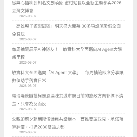
從無心插柳到知名文創萌寵 蜜柑站長以全新主題參與2026
臺灣文博會
2026-08-07
「高雄親子遊樂園區」明天盛大開幕 30多項設施暑假全面
免費玩
2026-08-07
每周抽籤展示AI神隊友！ 敏實科大全面邁向AI Agent大學
新里程
2026-08-07
敏實科大全面邁向「AI Agent 大學」 每周抽籤即席分享讓
數位助手落實日常
2026-08-07
賴瑞隆競辦批柯志恩連陳其邁市府目前的施政方向都搞不清
楚，只會為反而反
2026-08-07
父親節前夕賴瑞隆偕議員共讀繪本 首推雙語政見、承諾預
算翻倍，打造2030雙語之都
2026-08-07