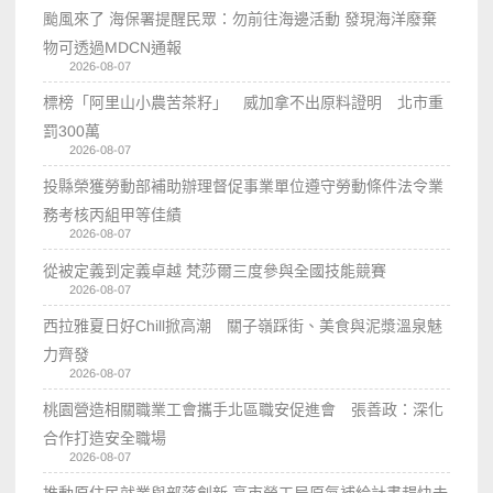
颱風來了 海保署提醒民眾：勿前往海邊活動 發現海洋廢棄
物可透過MDCN通報
2026-08-07
標榜「阿里山小農苦茶籽」 威加拿不出原料證明 北市重
罰300萬
2026-08-07
投縣榮獲勞動部補助辦理督促事業單位遵守勞動條件法令業
務考核丙組甲等佳績
2026-08-07
從被定義到定義卓越 梵莎爾三度參與全國技能競賽
2026-08-07
西拉雅夏日好Chill掀高潮 關子嶺踩街、美食與泥漿溫泉魅
力齊發
2026-08-07
桃園營造相關職業工會攜手北區職安促進會 張善政：深化
合作打造安全職場
2026-08-07
推動原住民就業與部落創新 高市勞工局原氣補給計畫趕快去