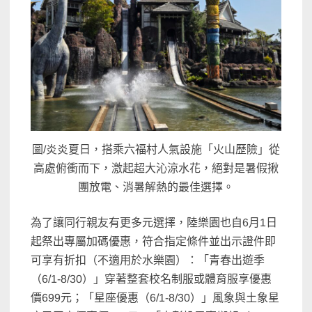
圖/炎炎夏日，搭乘六福村人氣設施「火山歷險」從
高處俯衝而下，激起超大沁涼水花，絕對是暑假揪
團放電、消暑解熱的最佳選擇。
為了讓同行親友有更多元選擇，陸樂園也自6月1日
起祭出專屬加碼優惠，符合指定條件並出示證件即
可享有折扣（不適用於水樂園）：「青春出遊季
（6/1-8/30）」穿著整套校名制服或體育服享優惠
價699元；「星座優惠（6/1-8/30）」風象與土象星