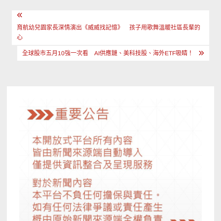
文
章
育航幼兒園家長深情演出《威威找記憶》 孩子用歌舞溫暖社區長輩的
心
導
全球股市五月10強一次看 AI供應鏈、美科技股、海外ETF吸睛！
覽