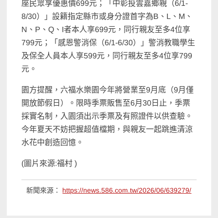
座民眾享優惠價699元；「中彰投雲嘉鄉親（6/1-
8/30）」設籍指定縣市或身分證首字為B、L、M、
N、P、Q、I者本人享699元，同行親友至多4位享
799元；「感恩警消保（6/1-6/30）」警消教職學生
及保全人員本人享599元，同行親友至多4位享799
元。
園方提醒，六福水樂園今年將營業至9月底（9月僅
開放節假日）。限時季票販售至6月30日止，季票
採實名制，入園須出示季票及有照證件以供查驗。
今年夏天不妨把握超值檔期，與親友一起跳進清涼
水花中創造回憶。
(圖片來源:福村 )
新聞來源：
https://news.586.com.tw/2026/06/639279/