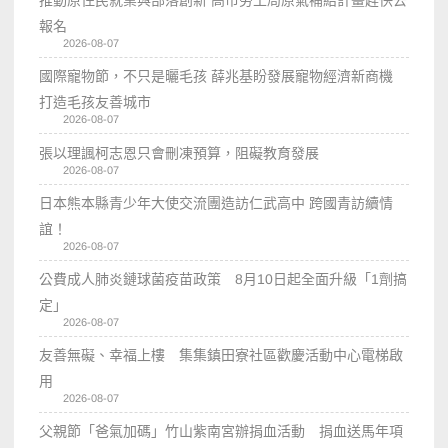
報名
2026-08-07
國際寵物節，不只是曬毛孩 薛兆基盼發展寵物經濟新商機
打造毛孩友善城市
2026-08-07
張以理諷柯志恩只會刪凍預算，阻礙教育發展
2026-08-07
日本熊本縣青少年大使交流團造訪仁武高中 跨國青訪續情
誼！
2026-08-07
公費成人肺炎鏈球菌疫苗政策 8月10日起全面升級「1劑搞
定」
2026-08-07
友善無礙、幸福上樓 集集鎮田寮社區歡慶活動中心電梯啟
用
2026-08-07
父親節「爸氣加碼」竹山紫南宮辦捐血活動 捐血送馬年項