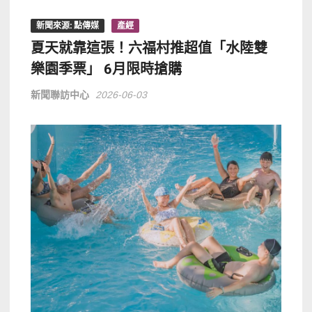
新聞來源: 點傳媒
產經
夏天就靠這張！六福村推超值「水陸雙
樂園季票」 6月限時搶購
新聞聯訪中心
2026-06-03