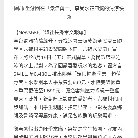
圖/乘坐泳圈在「激流勇士」享受水花四濺的清涼快
感
【News586／總社長孫崇文報導】
全台氣溫持續飆升，尋找消暑去處成為全民夏日顯
學。六福村主題遊樂園旗下的「六福水樂園」宣
布，將於6月19日（五）正式開幕，為民眾帶來沁
涼的水上派對。為了回饋喜愛玩水的遊客，園方自
6月1日至6月30日推出限時「無限暢遊季票」超值
專案。水樂園單人季票只要999元，水陸雙樂園單
人季票更低至1,599元，讓遊客無壓力暢玩一整個
夏天。此外，針對陸上設施的愛好者，六福村也同
步加碼，推出學生制服、指定星座、中彰投雲嘉鄉
親及警消保專屬好康，滿足各族群的玩樂需求。
隨著暑假出遊旺季來臨，無論是學生揪團、好友消
暑或親子週末輕旅行，水樂園都是避暑首選。六福