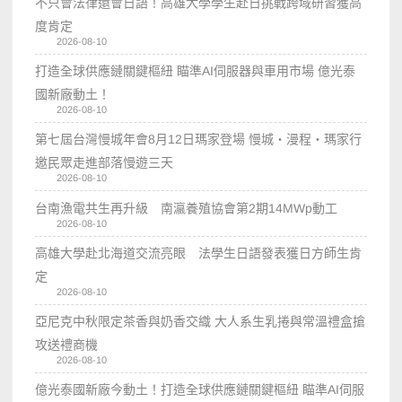
不只會法律還會日語！高雄大學學生赴日挑戰跨域研習獲高
度肯定
2026-08-10
打造全球供應鏈關鍵樞紐 瞄準AI伺服器與車用市場 億光泰
國新廠動土！
2026-08-10
第七屆台灣慢城年會8月12日瑪家登場 慢城・漫程・瑪家行
邀民眾走進部落慢遊三天
2026-08-10
台南漁電共生再升級 南瀛養殖協會第2期14MWp動工
2026-08-10
高雄大學赴北海道交流亮眼 法學生日語發表獲日方師生肯
定
2026-08-10
亞尼克中秋限定茶香與奶香交織 大人系生乳捲與常溫禮盒搶
攻送禮商機
2026-08-10
億光泰國新廠今動土！打造全球供應鏈關鍵樞紐 瞄準AI伺服