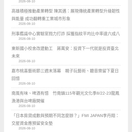
2026-08-10
高雄積極推動產業轉型 陳其邁：展現傳統產業轉型升級韌性
與能量 成功翻轉重工業城市形象
2026-08-10
刑事鑑識中心實驗室戮力打詐 採獲指紋平均比中率達六成八
2026-08-10
東新國小校舍改建動工 蔣萬安：投資下一代就是投資臺北
未來
2026-08-10
嘉市桃喜藝術節三週末落幕 親子玩藝術、聽音樂留下夏日
回憶
2026-08-10
南風有味、啤酒有憶 竹南鎮115年觀光文化季8/22-23龍鳳
漁港與台啤廠開催
2026-08-10
「日本房貸成數與預期不同怎麼辦？」FMI JAPAN李丹翔：
交屋資金應預留安全墊
2026-08-10