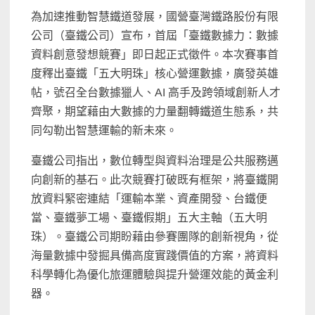
為加速推動智慧鐵道發展，國營臺灣鐵路股份有限
公司（臺鐵公司）宣布，首屆「臺鐵數據力：數據
資料創意發想競賽」即日起正式徵件。本次賽事首
度釋出臺鐵「五大明珠」核心營運數據，廣發英雄
帖，號召全台數據獵人、AI 高手及跨領域創新人才
齊聚，期望藉由大數據的力量翻轉鐵道生態系，共
同勾勒出智慧運輸的新未來。
臺鐵公司指出，數位轉型與資料治理是公共服務邁
向創新的基石。此次競賽打破既有框架，將臺鐵開
放資料緊密連結「運輸本業、資產開發、台鐵便
當、臺鐵夢工場、臺鐵假期」五大主軸（五大明
珠）。臺鐵公司期盼藉由參賽團隊的創新視角，從
海量數據中發掘具備高度實踐價值的方案，將資料
科學轉化為優化旅運體驗與提升營運效能的黃金利
器。