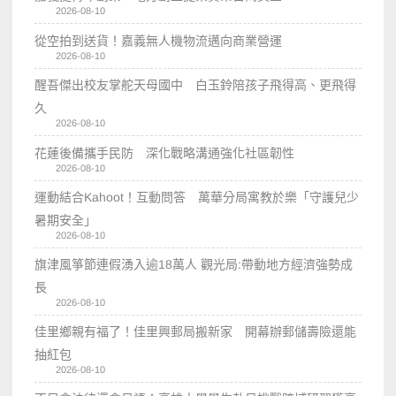
2026-08-10
從空拍到送貨！嘉義無人機物流邁向商業營運
2026-08-10
醒吾傑出校友掌舵天母國中 白玉鈴陪孩子飛得高、更飛得
久
2026-08-10
花蓮後備攜手民防 深化戰略溝通強化社區韌性
2026-08-10
運動結合Kahoot！互動問答 萬華分局寓教於樂「守護兒少
暑期安全」
2026-08-10
旗津風箏節連假湧入逾18萬人 觀光局:帶動地方經濟強勢成
長
2026-08-10
佳里鄉親有福了！佳里興郵局搬新家 開幕辦郵儲壽險還能
抽紅包
2026-08-10