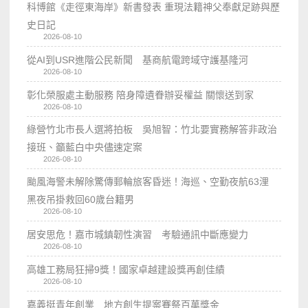
科博館《走徑東海岸》新書發表 重現法籍神父奉獻足跡與歷
史日記
2026-08-10
從AI到USR進階公民新聞 基商航電跨域守護基隆河
2026-08-10
彰化榮服處主動服務 陪身障遺眷辦妥權益 關懷送到家
2026-08-10
綠營竹北市長人選將拍板 吳旭智：竹北要實務解答非政治
接班、籲藍白中央儘速定案
2026-08-10
颱風海警未解除驚傳郵輪旅客昏迷！海巡、空勤夜航63浬
黑夜吊掛救回60歲台籍男
2026-08-10
居安思危！嘉市城鎮韌性演習 考驗通訊中斷應變力
2026-08-10
高雄工務局狂掃9獎！國家卓越建設獎再創佳績
2026-08-10
嘉義挺青年創業 地方創生提案賽祭百萬獎金