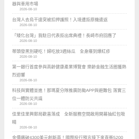
器與車用市場
2026-08-10
台灣人去烏干達突被扣押護照！入境遭拒原機遣返
2026-08-10
「矮化台灣」我駐日代表拒出席典禮！長崎市府回應了
2026-08-10
蒂頭發黑別硬吃！婦吃放3週絲瓜 全身癢到爆紅疹
2026-08-10
第一銀行首度參與高齡健康產業博覽會 樂齡金融生活圈獲熱
烈迴響
2026-08-10
科技與實體並進！那瑪夏分隊推廣防颱APP與避難包 落實三
位一體防災共識
2026-08-10
佳里佳里興郵局歡喜落成 全新服務空間啟用開幕抽紅包吸
睛
2026-08-10
金價飆破4300美元創新高！國際投行預言接下來直衝5200