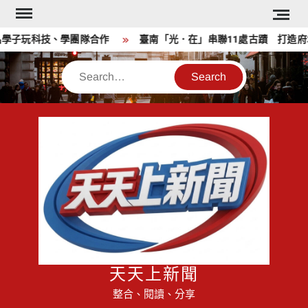
Skip
to
子玩科技、學團隊合作
臺南「光．在」串聯11處古蹟 打造府城
content
Search
天天上新聞
整合、閱讀、分享