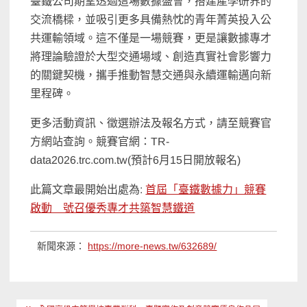
臺鐵公司期望透過這場數據盛會，搭建產學研界的
交流橋樑，並吸引更多具備熱忱的青年菁英投入公
共運輸領域。這不僅是一場競賽，更是讓數據專才
將理論驗證於大型交通場域、創造真實社會影響力
的關鍵契機，攜手推動智慧交通與永續運輸邁向新
里程碑。
更多活動資訊、徵選辦法及報名方式，請至競賽官
方網站查詢。競賽官網：TR-
data2026.trc.com.tw(預計6月15日開放報名)
此篇文章最開始出處為:
首屆「臺鐵數據力」競賽
啟動 號召優秀專才共築智慧鐵道
新聞來源：
https://more-news.tw/632689/