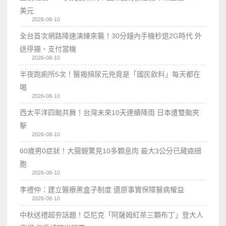
美元
2026-08-10
全台首次網路降速演練來襲！30分鐘內手機秒退2G時代 外
送停擺、支付當機
2026-08-10
半夜跑廁所5次！醫揭頻尿元兇竟是「國民飲料」每天都在
喝
2026-08-10
西太平洋四颱共舞！台灣未來10天連續降雨 日本遭雙颱夾
擊
2026-08-10
60歲男0症狀！大腸鏡驚見10多顆息肉 最大3公分已藏癌細
胞
2026-08-10
李禮仲：建立醫療黑盒子制度 還原事實保障醫病權益
2026-08-10
中秋送禮超夯話題！亞尼克「阿薩姆紅茶三顆布丁」登大人