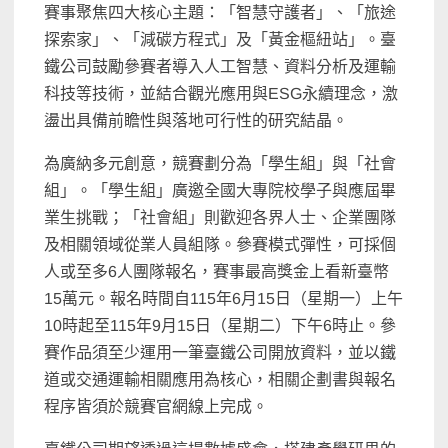
賽事聚焦四大核心主題：「智慧守護者」、「旅途
探索家」、「減碳方程式」及「黃金樞紐站」。臺
鐵公司鼓勵參賽者導入人工智慧、資料分析及運輸
科技等技術，並結合觀光應用與ESG永續理念，激
盪出具備前瞻性與落地可行性的研究結晶。
為廣納多元創意，競賽劃分為「學生組」與「社會
組」。「學生組」廣邀全國大專院校學子與應屆畢
業生挑戰；「社會組」則歡迎各界人士、企業團隊
及相關領域從業人員組隊。參賽模式彈性，可採個
人或至多6人團隊報名，賽事最高獎金上看新臺幣
15萬元。報名時間自115年6月15日（星期一）上午
10時起至115年9月15日（星期二）下午6時止。參
賽作品須至少運用一筆臺鐵公司開放資料，並以鐵
道或交通運輸相關應用為核心，相關企劃書與報名
程序皆須於競賽官網線上完成。