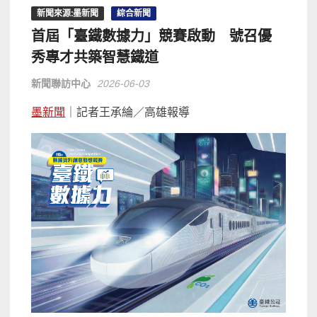
新聞來源:墨新聞
綜合新聞
首屆「臺鐵數據力」競賽啟動 號召優
秀專才共築智慧鐵道
新聞聯訪中心
2026-06-03
墨新聞
｜記者王承綸／高雄報導