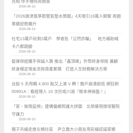
亮相 伴手禮時尚開賣
2026-08-10
「2026旗津風箏節暨氣墊水樂園」4天吸引18萬人朝聖 商圈
業績逆勢飆升
2026-08-10
社宅13萬戶砍剩3萬戶 學者批「公然詐騙」 地方補助喊
卡六都跳腳
2026-08-10
錠嵂保經攜手保誠人壽 推出「鑫頂峰」外幣終身保險 兼顧
終身穩定現金流與資產累積 打造人生財務解決方案
2026-08-10
台股 5 天甩轎 4,900 點又上演 V 轉！散戶崩潰殺低 網狂刷
00991A：看經理人 10 次抄底川湖『根本神操盤！』
2026-08-10
「家、無限延伸」建構偏鄉照護大拼圖 北榮展現燈塔醫院
守護力
2026-08-10
親子共繪走進左楠社區 尹立邀大小朋友用彩繪認識家鄉