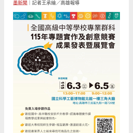
墨新聞
｜記者王承綸／高雄報導