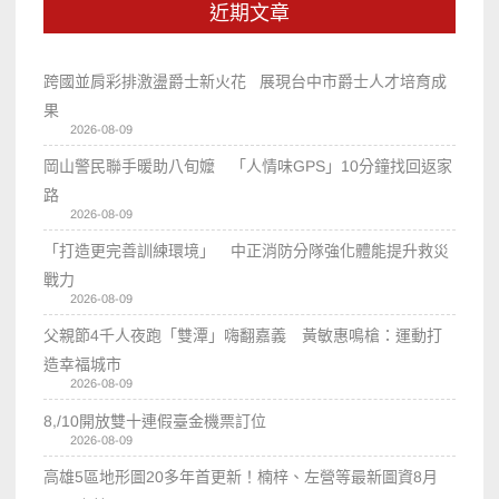
近期文章
跨國並肩彩排激盪爵士新火花 展現台中市爵士人才培育成
果
2026-08-09
岡山警民聯手暖助八旬嬤 「人情味GPS」10分鐘找回返家
路
2026-08-09
「打造更完善訓練環境」 中正消防分隊強化體能提升救災
戰力
2026-08-09
父親節4千人夜跑「雙潭」嗨翻嘉義 黃敏惠鳴槍：運動打
造幸福城市
2026-08-09
8,/10開放雙十連假臺金機票訂位
2026-08-09
高雄5區地形圖20多年首更新！楠梓、左營等最新圖資8月