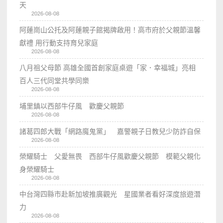
天
2026-08-08
阿蓮崗山公托及阿蓮親子館揭牌啟用！高市府於父親節溫馨
獻禮 用行動支持育兒家庭
2026-08-08
八月祖父母節 高雄全國首創家庭桌遊「家．幸福城」亮相
百人三代同堂共學同樂
2026-08-08
埔里鎮以西部牛仔風 歡慶父親節
2026-08-08
諸葛四郎大戰「網路魔鬼黨」 嘉警親子日教兒少防詐自保
2026-08-08
榮耀騎士 父愛無畏 西部牛仔風歡慶父親節 模範父親化
身榮耀騎士
2026-08-08
中台灣四縣市赴新加坡推廣觀光 星國業者看好深度旅遊潛
力
2026-08-08