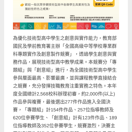
為
優化
技術型高中學生之創意與實作能力，教育部
國民及學前教育署
主辦
「全國高級中等學校
專業群
科專題
實作及創意製作競賽」，透過學生創意與實
務作品，展現技術型高中教學成果。本競賽分「專
題組」與「創意組」進行，為全國技術型高中學生
參與層面最高、影響最廣，並與課程教學直接結合
之競賽，充分發揮技職教育注重實務之特色。本年
度全國總計
2,568
校科辦理
初審，約
2,000
件
(
以上
)
作品參與複賽，最後選出
2
77
件作品進入全國決
賽
，
「專題組」計
15
4
件作品、
2
5
7
位指導教師及
62
0
位參賽學生、「創意組」計有
1
2
3
件作品、
189
位指導教師及
3
52
位參賽學生
，
競賽激烈，決賽主