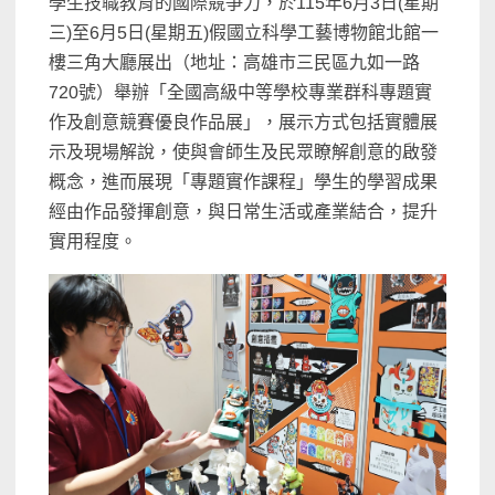
學生技職教育的國際競爭力，
於1
1
5
年
6
月
3
日(星
期
三
)
至
6
月
5
日(星
期
五
)假
國立科學工藝博物館
北館一
樓三角大廳展出
（
地址：
高雄市三民區九如一路
720
號
）
舉辦
「全國高級中等學校
專業群科專題
實
作及創意競賽優良作品展」，展示方式包括實體展
示
及現場解說
，使與會
師生及民眾
瞭解創意的啟發
概念，
進而展現
「
專題實作課程
」學生的
學習成果
經由
作品
發揮創意，
與日常生活或產業結合，提升
實用程度。