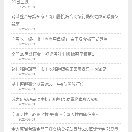
20日上線
2026-08-09
跨域整合守護全家！鳳山醫院結合閱讀行動與健康宣導慶父
親節
2026-08-09
立馬吃一鍋推出「團團甲魚鍋」 帝王級食補正式登場
2026-08-09
金門25屆縣運會主視覺設計出爐 陳冠至獲第1
2026-08-09
歸仁釋迦甜蜜上市！吃釋迦騎鐵馬果園採果一次滿足
2026-08-09
雙十連假臺金機票8/10上午9時開放訂位
2026-08-09
成大研發超高功率鋁包銅導線 助電動車與AI發展
2026-08-09
空靈之境，心靈之鏡-瓷畫《空𩆜入境回顧往事》
2026-08-09
金大感謝台灣金門同鄉會總會捐助累計520萬獎學金 鼓勵學