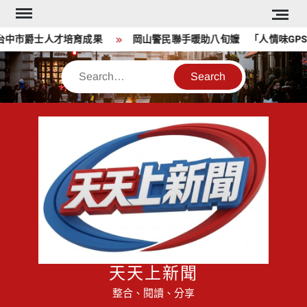
Skip
to
市爵士人才培育成果
岡山警民聯手暖助八旬嬤 「人情味GPS」1
content
Search
天天上新聞
整合、閱讀、分享