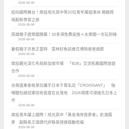
2026-08-08
迎向國際舞台！南投旭光高中等20位青年展翅澳洲 開啟跨
域創新學習之旅
2026-08-08
高雄親子遊樂園開幕！30多項免費設施＋水樂園一次玩到嗨
2026-08-08
暑假親子共食正當時 雲林好魚前進花博陪爸爸過節
2026-08-08
南投觀光深化布局新加坡市場 「B2B」交流拓展國際旅遊
合作
2026-08-08
台南遠東香格里拉攜手日本千葉名店「CROISSANT」 咖
哩麵包總冠軍技術首度在台落地 2026得獎可頌搶先日本上
市
2026-08-08
南投青年躍上國際！旭光高中「黃金海岸造夢者」赴澳圓
夢 副縣長王瑞德代許縣長授旗鼓勵祝福
2026-08-08