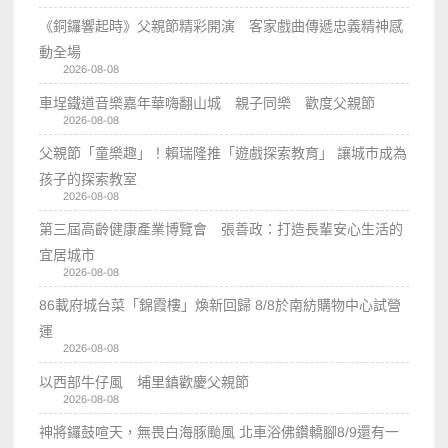
《銅鑼響起時》父親節精彩開演 客家戲曲傳遞忠義精神感
動全場
2026-08-08
車埕鐵道音樂嘉年華嗨翻山城 親子同樂 歡度父親節
2026-08-08
父親節「童樂趣」！賴瑞隆推「遊戲探索教育」 讓城市成為
孩子的探索教室
2026-08-08
第三屆高齡健康產業博覽會 張善政：打造長輩安心生活的
宜居城市
2026-08-08
86載府城台菜「錦霞樓」煥新回歸 8/8於南紡購物中心試營
運
2026-08-08
以西部牛仔風 埔里鎮歡慶父親節
2026-08-08
神將鑼鼓喧天，無畏白海豚颱風 北車浴佛鑽轎腳8/9還有一