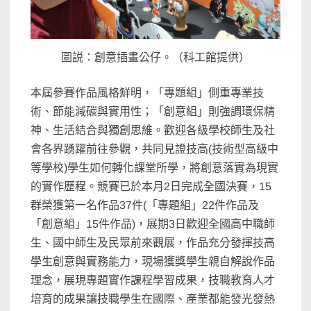
圖説：創意插畫公仔。（科工館提供）
本屆參賽作品風格鮮明，「專題組」側重專業技
術、
節能減碳與
實用性；「創意組」則強調環保精
神、生活結合與獨創思維。歡迎各級學校師生及社
會各界踴躍前往參觀，共同見證技
高
(
技術型高級中
等學校
)
學生如何轉化課堂所學，將創意落實為現實
的實作歷程。
競賽已於本月
2
日
完成
全國決賽
，
1
5
群榮獲第一名作品
3
7
件
(
「專題組」
2
2
件作品
及
「創意組」
1
5
件作品
)
，
展期
3
日歡迎全國高中職師
生
、國中
師生及
民眾前來觀展，作品
充分發揮
技
高
學生創意與實務能力，
現場獲獎學生親自解說作品
理念，
展現
專題實作課程學習成果，
技職教育
人才
培育
的
成果
讓技職學生在國際、產業都能發光發熱