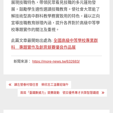
展現技職
特色
，帶領
民眾
看見技職的多元蓬勃發
展，鼓勵學生適性選讀技職教育。
使社會大眾能了
解技術型
高中群科教學
務實致用的特色
，
藉以正向
宣導技職教育辦理內涵，提升各界對於高級中等學
校專題實作的關注及重視。
此篇文章最開始出處為:
全國高級中等學校專業群
科 專題實作及創意競賽優良作品展
新聞來源：
https://more-news.tw/632683/
文
讀左營眷村憶往昔 榮欣志工溫馨迎端午
章
首屆「臺鐵數據力」競賽啟動 號召優秀專才共築智慧鐵道
導
覽