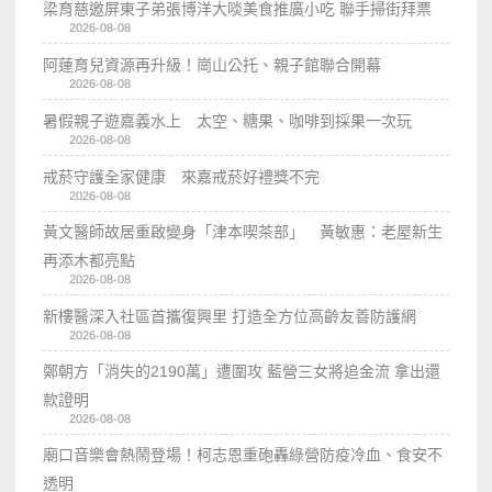
梁育慈邀屏東子弟張博洋大啖美食推廣小吃 聯手掃街拜票
2026-08-08
阿蓮育兒資源再升級！崗山公托、親子館聯合開幕
2026-08-08
暑假親子遊嘉義水上 太空、糖果、咖啡到採果一次玩
2026-08-08
戒菸守護全家健康 來嘉戒菸好禮獎不完
2026-08-08
黃文醫師故居重啟變身「津本喫茶部」 黃敏惠：老屋新生
再添木都亮點
2026-08-08
新樓醫深入社區首攜復興里 打造全方位高齡友善防護網
2026-08-08
鄭朝方「消失的2190萬」遭圍攻 藍營三女將追金流 拿出還
款證明
2026-08-08
廟口音樂會熱鬧登場！柯志恩重砲轟綠營防疫冷血、食安不
透明