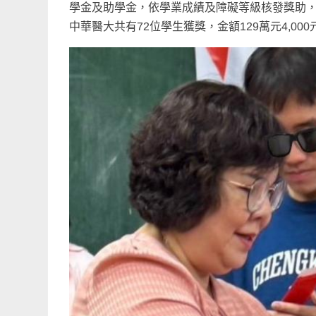
學金及助學金，依學業成績及障礙等級核發獎助，
中華醫大共有72位學生獲獎，金額129萬元4,