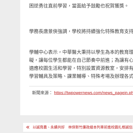
困逆勇往直前學習，當面給予鼓勵也祝賀獲獎。
學務長唐景俠強調，學校將持續強化特殊教育支
學輔中心表示，中華醫大秉持以學生為本的教育
礙，讓每位學生都能在自己節奏中前進；為讓有
適應校園生活和學習，特別設置資源教室，安排
學習輔具及策略、課業輔導、特殊考場及辦理各
新聞來源：
https://twpowernews.com/news_pagein.
文
以誠育農、永續共好 林保新竹廉政繪本列車前進校園扎根誠信