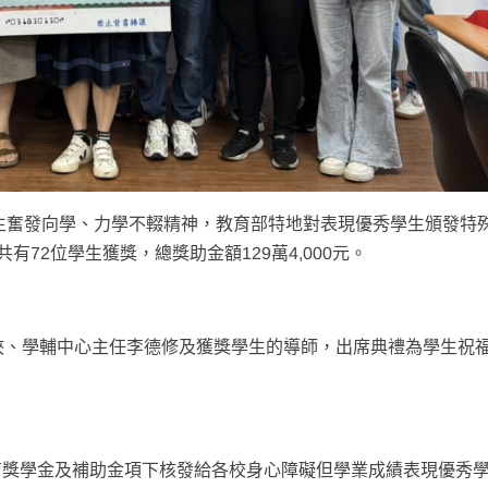
生奮發向學、力學不輟精神，教育部特地對表現優秀學生頒發特
有72位學生獲獎，總獎助金額129萬4,000元。
俠、學輔中心主任李德修及獲獎學生的導師，出席典禮為學生祝
育獎學金及補助金項下核發給各校身心障礙但學業成績表現優秀