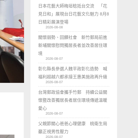
日本花藝大師梅垣稔抵台交流 「花
見日和」展現台日花藝文化魅力 8月8
日精彩展演登場
2026-08-08
關懷弱勢、回饋社會 新竹郵局前進
新埔關懷慰問獨居長者並改善居住環
境
2026-08-07
彰化縣長參選人魏平政彰化造勢 喊
福利超越六都承接王惠美施政再升級
2026-08-07
台灣郵政協會攜手竹郵 持續公益關
懷暨改善獨居長者居住環境傳遞溫暖
愛心
2026-08-07
父親節關心爸爸心理健康 桃衛生局
籲正視男性壓力
2026-08-07