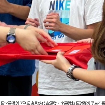
校長李碧娥與學務長唐景俠代表頒發，李碧娥校長對獲獎學生不