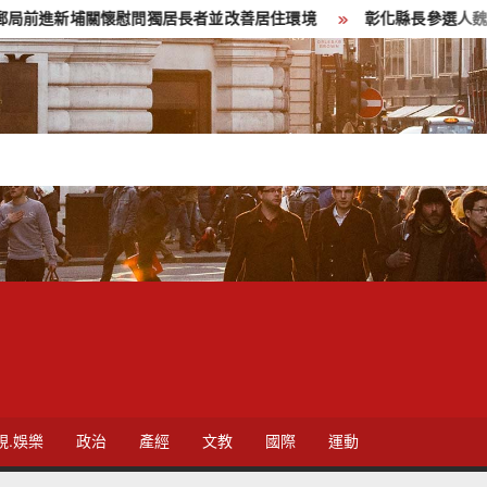
關懷慰問獨居長者並改善居住環境
彰化縣長參選人魏平政彰化造勢
視.娛樂
政治
產經
文教
國際
運動