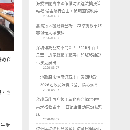
海委會譴責中國假借防災違法擴張管
轄權 侵害航行自由，破壞國際秩序
2026-08-07
嘉義無人機競賽登場 73隊挑戰穿越
賽與無人機足球
2026-08-07
深耕傳統藝文不間斷！「115年百工
風華 諸羅獻藝工藝展」跨域移師彰
殊教育
化溪湖展出
2026-08-07
「地政原來這麼好玩！」溪湖地政
「2026地政魔法夏令營」精彩落幕！
2026-08-07
福，也
救護量能再升級！彰化聯合捐贈4輛
高規格救護車 首配全自動電動擔架
床
2026-08-07
學生獎
統領廣場總動員邀藍迪孩童展開愛心