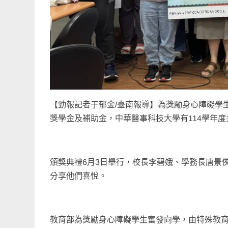
【勁報記者于郁金/臺南報導】為獎勵身心障礙學
獎學金及補助金，中華醫事科技大學有114學年度共
頒獎典禮6月3日舉行，校長李碧娥、學務長唐景
分享他們喜悅。
教育部為獎勵身心障礙學生奮發向學，由特殊教