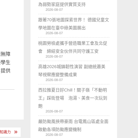
為弱勢家庭提供實質支持
2026-08-07
跟著70張地圖探索世界！ 德國兒童文
學地圖在臺中綠美圖展出
2026-08-07
桃園勞檢處攜手營造職業工會及北促
會 締結安全伙伴共同守護工安
源無障
2026-08-07
礙學生
高雄2026城鎮韌性演習 副總統蕭美
、提供
琴視察應變整備成果
2026-08-07
西拉雅夏日好Chill！關子嶺「不動明
王」踩街登場 泡湯、美食一次玩到
飽
2026-08-07
嚴防颱風挾帶豪雨 台電鳳山區處全面
啟動各項防颱應變機制
升知識力
2026-08-07