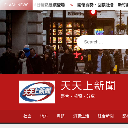
Skip
 8月8日精彩展演登場
FLASH NEWS
關懷弱勢、回饋社會 新竹郵局前進新埔
to
content
Search
天天上新聞
整合、閱讀、分享
社會
地方
專題
消費生活
綜合新聞
影