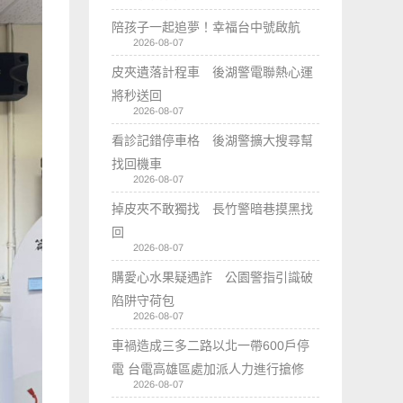
陪孩子一起追夢！幸福台中號啟航
2026-08-07
皮夾遺落計程車 後湖警電聯熱心運
將秒送回
2026-08-07
看診記錯停車格 後湖警擴大搜尋幫
找回機車
2026-08-07
掉皮夾不敢獨找 長竹警暗巷摸黑找
回
2026-08-07
購愛心水果疑遇詐 公園警指引識破
陷阱守荷包
2026-08-07
車禍造成三多二路以北一帶600戶停
電 台電高雄區處加派人力進行搶修
2026-08-07