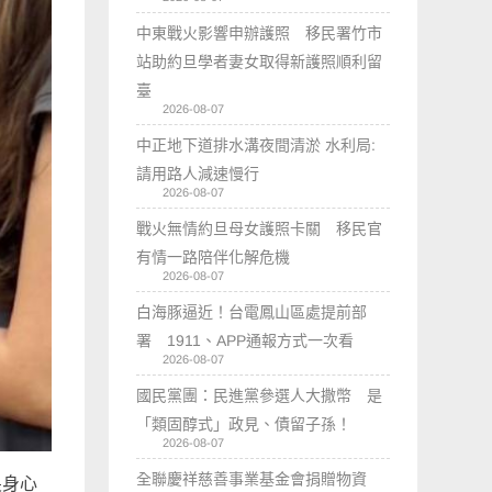
中東戰火影響申辦護照 移民署竹市
站助約旦學者妻女取得新護照順利留
臺
2026-08-07
中正地下道排水溝夜間清淤 水利局:
請用路人減速慢行
2026-08-07
戰火無情約旦母女護照卡關 移民官
有情一路陪伴化解危機
2026-08-07
白海豚逼近！台電鳳山區處提前部
署 1911、APP通報方式一次看
2026-08-07
國民黨團：民進黨參選人大撒幣 是
「類固醇式」政見、債留子孫！
2026-08-07
全聯慶祥慈善事業基金會捐贈物資
畏身心