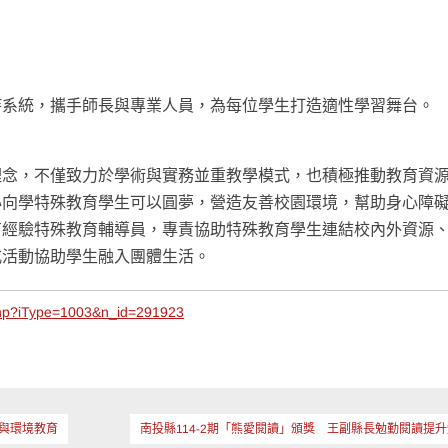
持系統，攜手師長與專業人員，為每位學生打造適性學習舞台。
理念，不僅致力於學術與實務並重教學模式，也積極推動教育資
心向學特殊教育學生可以圓夢，營造友善校園環境，幫助身心障
有經驗特殊教育輔導員，專責協助特殊教育學生連結校內外資源
式活動協助學生融入團體生活。
php?iType=1003&n_id=291923
與環境教育
南投縣114-2期「熊愛閱讀」頒獎 王副縣長勉勤閱讀提