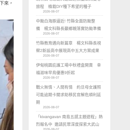
發下來，
旅程 植栽DIY種下希望的種子
2026-08-07
中颱白海豚逼近! 竹縣全面防颱整
備 楊文科縣長籲鄉親落實防颱準備
2026-08-07
竹縣教育邁向新篇章 楊文科縣長視
察2新設高中展現高中五大方案成果
2026-08-07
伊甸桃園庇護工場中秋禮盒開賣 幸
福滋味早鳥優惠9折起
2026-08-07
戰火無情、人間有情 約旦母女護照
可能逾期卡關求助移民官解危順利延
期
2026-08-07
「kivangavan 南島五感主題遊程」熱
烈報名中 邀請民眾深度探索大武山
2026-08-07