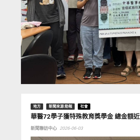
地方
新聞來源:勁報
社會
華醫72學子獲特殊教育獎學金 總金額近
新聞聯訪中心
2026-06-03