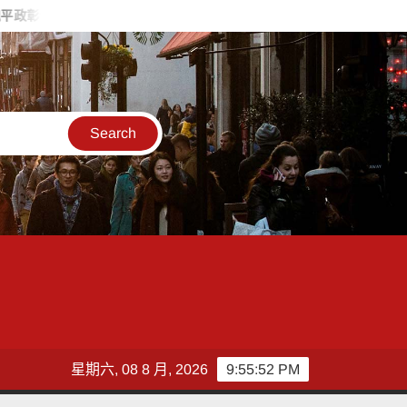
 喊福利超越六都承接王惠美施政再升級
台灣郵政協會攜手竹郵
星期六, 08 8 月, 2026
9:55:53 PM