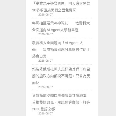
「高雄親子遊樂園區」明天盛大開幕
30多項設施暑假全面免費玩
2026-08-07
每周抽籤展示AI神隊友！ 敏實科大
全面邁向AI Agent大學新里程
2026-08-07
敏實科大全面邁向「AI Agent 大
學」 每周抽籤即席分享讓數位助手
落實日常
2026-08-07
賴瑞隆競辦批柯志恩連陳其邁市府目
前的施政方向都搞不清楚，只會為反
而反
2026-08-07
父親節前夕賴瑞隆偕議員共讀繪本
首推雙語政見、承諾預算翻倍，打造
2030雙語之都
2026-08-07