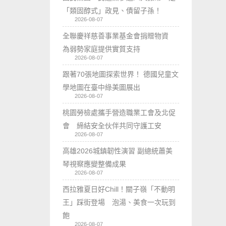
「類固醇式」政見、債留子孫！
2026-08-07
全聯慶祥慈善事業基金會捐贈物資
為弱勢家庭提供實質支持
2026-08-07
跟著70張地圖探索世界！ 德國兒童文
學地圖在臺中綠美圖展出
2026-08-07
桃園勞檢處攜手營造職業工會及北促
會 締結安全伙伴共同守護工安
2026-08-07
高雄2026城鎮韌性演習 副總統蕭美
琴視察應變整備成果
2026-08-07
西拉雅夏日好Chill！關子嶺「不動明
王」踩街登場 泡湯、美食一次玩到
飽
2026-08-07