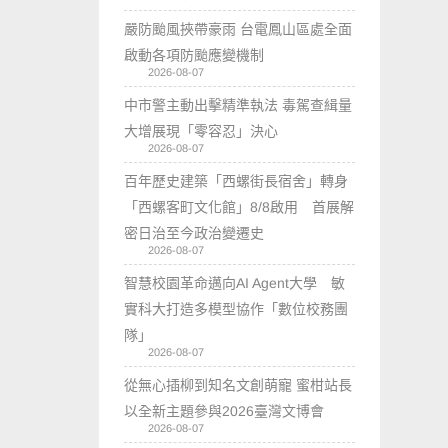
嚴防颱風挾帶豪雨 台電鳳山區處全面
啟動各項防颱應變機制
2026-08-07
中市警主動出擊精準執法 毒駕查緝量
大增展現「零容忍」決心
2026-08-07
百年歷史建築「西螺街長宿舍」轉身
「西螺客町文化館」8/8啟用 首展解
密日治至今政治變遷史
2026-08-07
智慧校園革命邁向AI Agent大學 敏
實科大打造多模型協作「數位校務團
隊」
2026-08-07
從無心插柳到知名文創萌寵 蜜柑站長
以全新主題參與2026臺灣文博會
2026-08-07