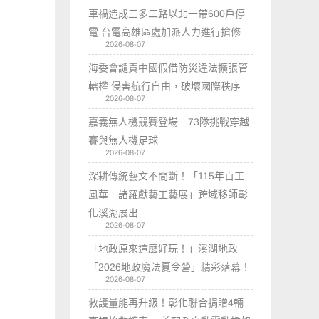
車禍造成三多二路以北一帶600戶停
電 台電高雄區處加派人力進行搶修
2026-08-07
海委會譴責中國假借防災違法擴張管
轄權 侵害航行自由，破壞國際秩序
2026-08-07
嘉義無人機競賽登場 73隊挑戰穿越
賽與無人機足球
2026-08-07
深耕傳統藝文不間斷！「115年百工
風華 諸羅獻藝工藝展」跨域移師彰
化溪湖展出
2026-08-07
「地政原來這麼好玩！」溪湖地政
「2026地政魔法夏令營」精彩落幕！
2026-08-07
救護量能再升級！彰化聯合捐贈4輛