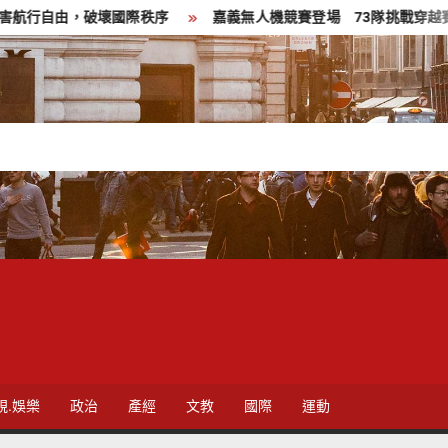
由，破壞國際秩序
嘉義無人機競賽登場 73隊挑戰穿越賽與無人
視.娛樂
政治
產經
文教
國際
運動