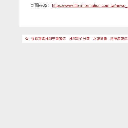
新聞來源：
https://www.life-information.com.tw/ne
文
從保護森林到守護誠信 林保新竹分署「以誠育農」將廉潔誠信
章
導
覽