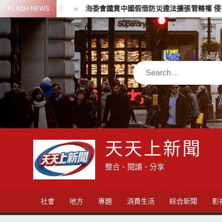
Skip
力進行搶修
FLASH NEWS
海委會譴責中國假借防災違法擴張管轄權 侵害航行自
to
content
Search
天天上新聞
整合、閱讀、分享
社會
地方
專題
消費生活
綜合新聞
影