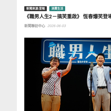
新聞來源:里報
消費生活
《職男人生2－搞笑重啟》 恆春爆笑登
新聞聯訪中心
2026-06-03