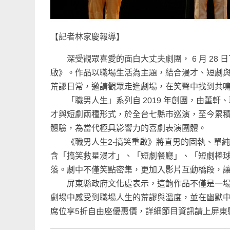
【記者林家慶報導】
深受觀眾喜愛的面白大丈夫劇團， 6 月 28 
啟》。作品以職場生活為主題，結合漫才、短劇
荒謬日常，邀請觀眾走進劇場，在笑聲中找到共
「職男人生」系列自 2019 年創團，由董軒
才與短劇兩種形式，於全台七縣市巡演，至今累積
體驗，為當代極具影響力的喜劇表演團體。
《職男人生2-搞笑重啟》將直男的固執、單純
含「搞笑救星漫才」、「短劇餐廳」、「短劇棒
落。劇中不僅笑點密集，更加入影片互動橋段，
屏東縣政府文化處表示，這齣作品不僅是一場喜
劇場中感受到職場人生的荒謬與溫度，並在幽默中
席位享5折自由座優惠價，詳細節目資訊請上屏東