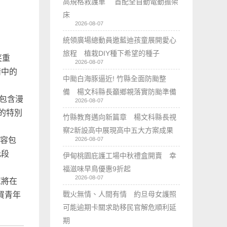
高規格救護車 首配全自動電動擔架
床
2026-08-07
統領廣場總動員邀藍迪孩童展開愛心
旅程 植栽DIY種下希望的種子
笑重
2026-08-07
情中的
中颱白海豚逼近! 竹縣全面防颱整
備 楊文科縣長籲鄉親落實防颱準備
包含漫
2026-08-07
的特別
竹縣教育邁向新篇章 楊文科縣長視
察2新設高中展現高中五大方案成果
2026-08-07
容包
元段
伊甸桃園庇護工場中秋禮盒開賣 幸
福滋味早鳥優惠9折起
2026-08-07
眾將在
戰火無情、人間有情 約旦母女護照
買青年
可能逾期卡關求助移民官解危順利延
期