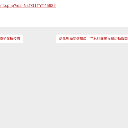
ws_info.php?ids=NsTG1TYT45622
種子深植校園
彰化郵局關懷農產 二林紅龍果捐贈活動暨開