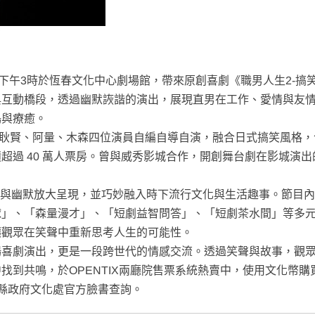
日下午3時於恆春文化中心劇場館，帶來原創喜劇《職男人生2-搞
與互動橋段，透過幽默詼諧的演出，展現直男在工作、愛情與友
鳴與療癒。
、耿賢、阿量、木森四位演員自編自導自演，融合日式搞笑風格，
超過 40 萬人票房。曾與威秀影城合作，開創舞台劇在影城演出
與幽默放大呈現，並巧妙融入時下流行文化與生活趣事。節目內
球」、「森量漫才」、「短劇益智問答」、「短劇茶水間」等多
讓觀眾在笑聲中重新思考人生的可能性。
劇演出，更是一段跨世代的情感交流。透過笑聲與故事，觀
找到共鳴，於OPENTIX兩廳院售票系統熱賣中，使用文化幣購
縣政府文化處官方臉書查詢。