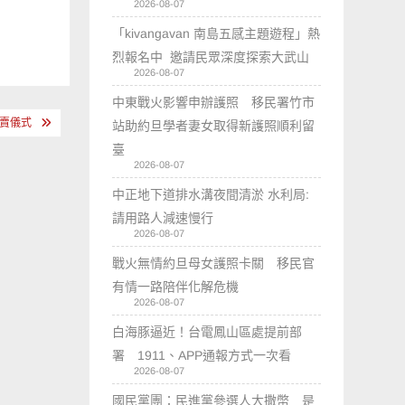
2026-08-07
「kivangavan 南島五感主題遊程」熱
烈報名中 邀請民眾深度探索大武山
2026-08-07
中東戰火影響申辦護照 移民署竹市
賣儀式
站助約旦學者妻女取得新護照順利留
臺
2026-08-07
中正地下道排水溝夜間清淤 水利局:
請用路人減速慢行
2026-08-07
戰火無情約旦母女護照卡關 移民官
有情一路陪伴化解危機
2026-08-07
白海豚逼近！台電鳳山區處提前部
署 1911、APP通報方式一次看
2026-08-07
國民黨團：民進黨參選人大撒幣 是