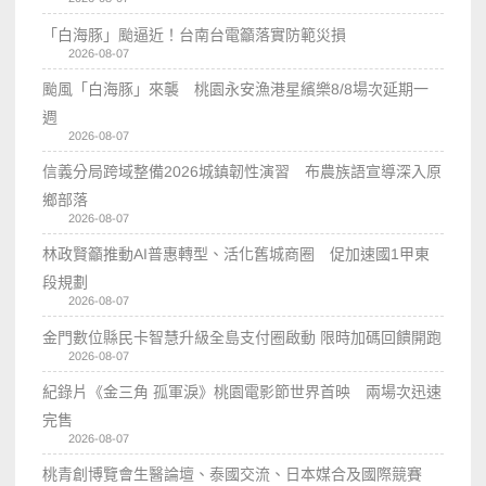
「白海豚」颱逼近！台南台電籲落實防範災損
2026-08-07
颱風「白海豚」來襲 桃園永安漁港星繽樂8/8場次延期一
週
2026-08-07
信義分局跨域整備2026城鎮韌性演習 布農族語宣導深入原
鄉部落
2026-08-07
林政賢籲推動AI普惠轉型、活化舊城商圈 促加速國1甲東
段規劃
2026-08-07
金門數位縣民卡智慧升級全島支付圈啟動 限時加碼回饋開跑
2026-08-07
紀錄片《金三角 孤軍淚》桃園電影節世界首映 兩場次迅速
完售
2026-08-07
桃青創博覽會生醫論壇、泰國交流、日本媒合及國際競賽