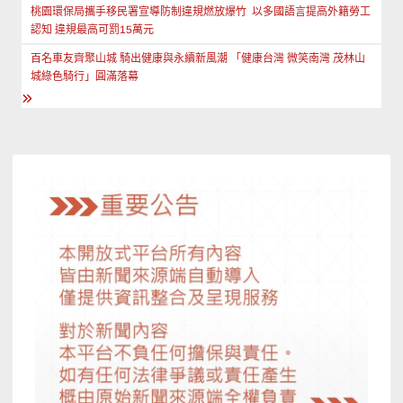
章
桃園環保局攜手移民署宣導防制違規燃放爆竹 以多國語言提高外籍勞工
認知 違規最高可罰15萬元
導
百名車友齊聚山城 騎出健康與永續新風潮 「健康台灣 微笑南灣 茂林山
覽
城綠色騎行」圓滿落幕