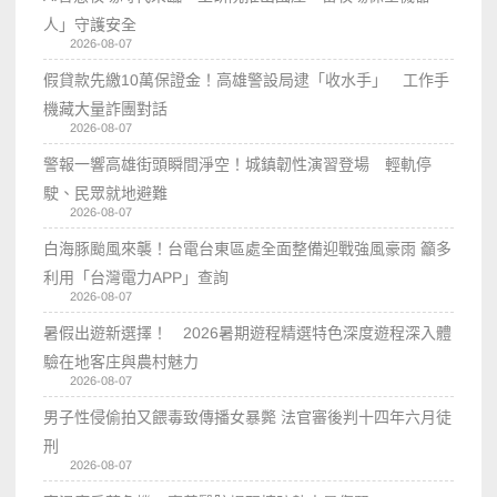
人」守護安全
2026-08-07
假貸款先繳10萬保證金！高雄警設局逮「收水手」 工作手
機藏大量詐團對話
2026-08-07
警報一響高雄街頭瞬間淨空！城鎮韌性演習登場 輕軌停
駛、民眾就地避難
2026-08-07
白海豚颱風來襲！台電台東區處全面整備迎戰強風豪雨 籲多
利用「台灣電力APP」查詢
2026-08-07
暑假出遊新選擇！ 2026暑期遊程精選特色深度遊程深入體
驗在地客庄與農村魅力
2026-08-07
男子性侵偷拍又餵毒致傳播女暴斃 法官審後判十四年六月徒
刑
2026-08-07