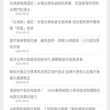
白海豚颱風逼近！台電台南區處超前部署 低窪變電所架防
水閘門防淹水
2026-08-07
「白海豚」逼近！台電台東區處全面戒備 走訪畜牧業呼籲落
實「用電」檢查
2026-08-07
嘉市重拳整頓交通 嚴抓違停、酒駕15項違規、人行道改善
同步推
2026-08-07
慈濟五夠力智啟長照新時代 翻轉銀髮共創再青春
2026-08-07
朝和生醫正式進軍馬來西亞海外首站 品牌大使翁立友攜手推
廣大健康概念
2026-08-07
漫遊桃竹苗在地風情！ 2026暑期遊程11條深度遊程體驗在
地客庄與農村魅力
2026-08-07
AI智慧牧場時代來臨 工研院推出國產「畜牧場保全機器