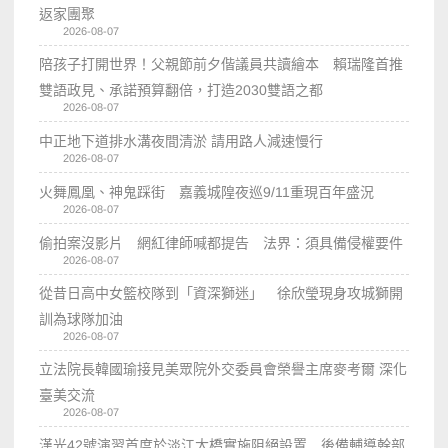
返家團聚
2026-08-07
陪孩子打開世界！父親節前夕偕議員共讀繪本 賴瑞隆首推
雙語政見、承諾預算翻倍，打造2030雙語之都
2026-08-07
中正地下道排水溝夜間清淤 請用路人減速慢行
2026-08-07
火舞鳳凰、神鬼踩街 嘉義城隍夜巡9/11重現百年盛況
2026-08-07
偷拍案沒影片 網紅律師喊都提告 法界：須具備侵權要件
2026-08-07
從昔日高中女籃校隊到「資深獅迷」 徐欣瑩現身攻城獅開
訓為球隊加油
2026-08-07
立法院長韓國瑜接見美眾院外交委員會榮譽主席麥考爾 深化
臺美交流
2026-08-07
漢光42號演習首度於淡江大橋實施阻絕設置 後備輔導幹部