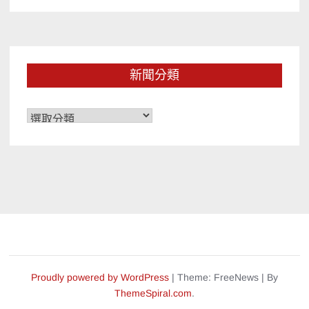
新聞分類
新
聞
分
類
Proudly powered by WordPress
|
Theme: FreeNews
|
By
ThemeSpiral.com
.