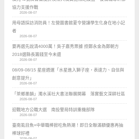
協力支援作戰
2026-08-07
用母語採訪消防員！左營圖書館夏令營讓學生化身在地小記
者
2026-08-07
要再選先說清4000萬！吳子嘉秀票據 控鄭永金為鄭朝方
2018選縣長籌錢至今未還
2026-08-07
08/09-08/15 星座週運「水星進入獅子座，表達力、自信與
創意提升」
2026-08-07
「茶鄉墨韻」濁水溪社大書法聯展開幕 落實藝文深耕社區
2026-08-07
迎戰地方公職大選 南投警局特訓重機部隊
2026-08-07
臺南虱目魚×中華職棒掀吃魚熱潮！即日全聯滿額優惠再抽
棒球好禮
2026-08-07