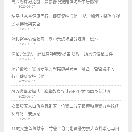
高溫廚房藏危機 嘉義醫院提醒慎防熱中暑傷腎
2026-08-07
埔基「爸爸健康同行」健康促進活動 結合醫療、警消守護
民眾健康與安全
2026-08-07
深化醫事倫理教育 臺中榮總埔里分院攜手檢方
2026-08-07
偷拍案沒影片 網紅律師喊都提告 法界：須具備侵權要件
2026-08-07
結合醫療、警消守護民眾健康與安全 埔基「爸爸健康同
行」健康促進活動
2026-08-07
AI改變學習模式 產學教育界共議K-12教育轉型新藍圖
2026-08-07
女童與家人口角負氣離家 竹警二分局積極動員警力查找順
利尋獲平安返家
2026-08-07
11歲女童負氣離家 竹警二分局動員警力擴大查找暖心尋回