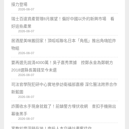
接力登場
2026-08-07
瑞士百達資產管理8月展望！偏好中國以外的新興市場 看
好這些產業
2026-08-07
居酒屋美味搬回家！頂呱呱聯名日本「角瓶」推出角嗨尬炸
物組
2026-08-07
要再選先說清4000萬！吳子嘉秀票據 控鄭永金為鄭朝方
2018選縣長籌錢至今未還
2026-08-07
司法官學院犯研中心實地參訪衛福部嘉療 深化醫法跨界合作
新藍圖
2026-08-07
詐團收水手現身就栽了！前鎮警方埋伏收網 查扣手機揪出
幕後黑手
2026-08-07
寓教於樂深耕在地！南投人本交通計畫奪佳作