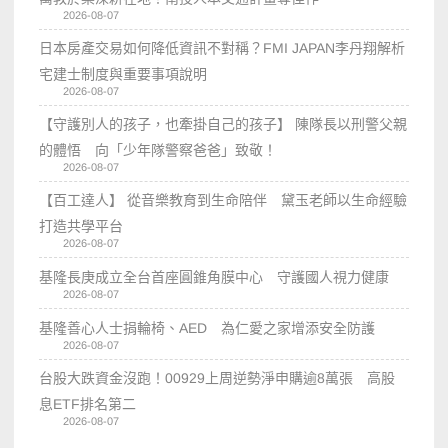
2026-08-07
日本房產交易如何降低資訊不對稱？FMI JAPAN李丹翔解析
宅建士制度與重要事項說明
2026-08-07
【守護別人的孩子，也牽掛自己的孩子】 陳隊長以刑警父親
的體悟 向「少年隊警察爸爸」致敬！
2026-08-07
【百工達人】 從音樂教育到生命陪伴 黛玉老師以生命經驗
打造共學平台
2026-08-07
基隆長庚成立全台首座圓錐角膜中心 守護國人視力健康
2026-08-07
基隆善心人士捐輪椅、AED 為仁愛之家增添安全防護
2026-08-07
台股大跌資金沒跑！00929上周逆勢淨申購逾8萬張 高股
息ETF排名第二
2026-08-07