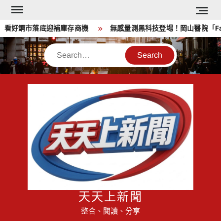
Skip
to
看好鋼市落底迎補庫存商機
無感量測黑科技登場！岡山醫院「Face
content
Search
天天上新聞
整合、閱讀、分享