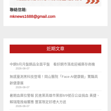
聯絡信箱:
mknews1688@gmail.com
近期文章
中鋼9月月盤鋼品全面平盤 看好鋼市落底迎補庫存商機
2026-08-07
無感量測黑科技登場！岡山醫院「Face AI健康鏡」驚豔高
齡健康展
2026-08-07
暑期血庫拉警報 民進黨高雄市黨部8/9號召公益捐血 黃捷、
賴瑞隆挽袖響應 豐富限定好禮大方送
2026-08-07