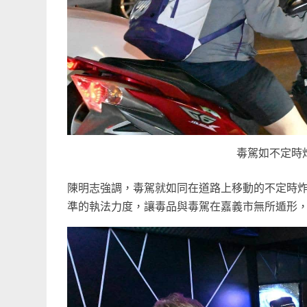
毒駕如不定時
陳明志強調，毒駕就如同在道路上移動的不定時
準的執法力度，讓毒品與毒駕在嘉義市無所遁形