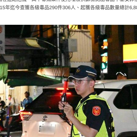
15年迄今查獲各級毒品290件306人、起獲各級毒品數量總計6,8