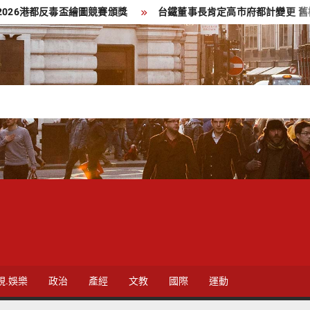
圖競賽頒獎
台鐵董事長肯定高市府都計變更 舊機廠華麗轉身化身全
視.娛樂
政治
產經
文教
國際
運動