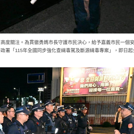
會高度關注。為貫徹勇媽市長守護市民決心，給予嘉義市民一個
政署「115年全國同步強化查緝毒駕及斷源緝毒專案」，即日起