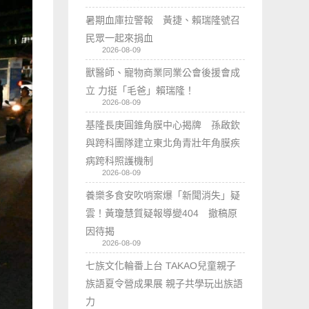
暑期血庫拉警報 黃捷、賴瑞隆號召
民眾一起來捐血
2026-08-09
獸醫師、寵物商業同業公會後援會成
立 力挺「毛爸」賴瑞隆！
2026-08-09
基隆長庚圓錐角膜中心揭牌 孫啟欽
與跨科團隊建立東北角青壯年角膜疾
病跨科照護機制
2026-08-09
養樂多食安吹哨案爆「新聞消失」疑
雲！黃瓊慧質疑報導變404 撤稿原
因待揭
2026-08-09
七族文化輪番上台 TAKAO兒童親子
族語夏令營成果展 親子共學玩出族語
力