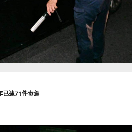
已逮71件毒駕