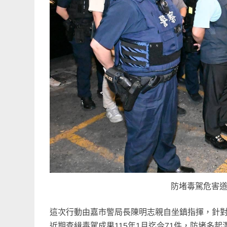
防堵毒駕危害
這次行動由嘉市警局長陳明志親自坐鎮指揮，針
近期查緝毒駕成果115年1月迄今71件，防堵