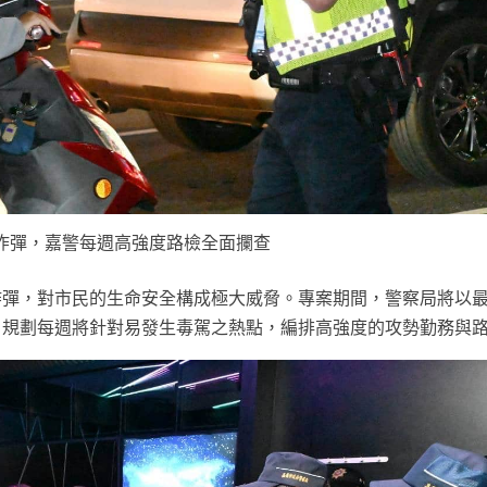
炸彈，嘉警每週高強度路檢全面攔查
炸彈，對市民的生命安全構成極大威脅。專案期間，警察局將以
，規劃每週將針對易發生毒駕之熱點，編排高強度的攻勢勤務與