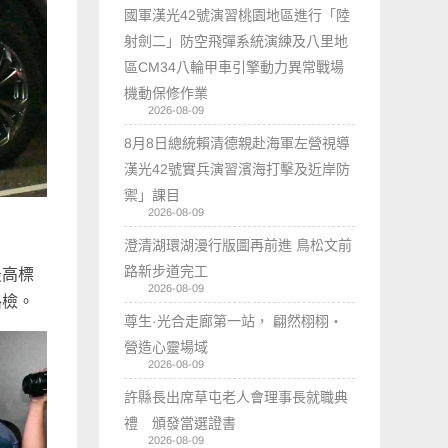
國軍漢光42號演習桃園地區進行「陸
射劍二」防空飛彈系統演練及八里地
區CM34八輪甲車引擎動力異常戰場
機動保修作業
2026-08-09
8月8日總統賴清德親赴海軍左營視導
漢光42號實兵演習濱海打擊及近岸防
禦」課目
2026-08-09
澄清湖環湖漫行版圖再前進 鳥松文前
路新步道完工
最高標
2026-08-09
路檢。
尊生·光合走廊第一站， 翩然栩栩・
營造心靈場域
2026-08-09
許縣長出席草屯老人會理事長就職典
禮 頒發當選證書
2026-08-09