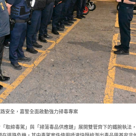
道路安全，嘉警全面啟動強力掃毒專案
對「取締毒駕」與「掃蕩毒品供應鏈」展開雙管齊下的鐵腕執法
多起潛在道路危機，其中毒駕案件使用唾液快篩檢測出毒品甲基安非