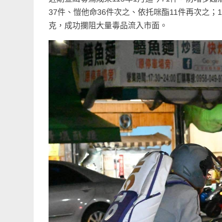
37件、愷他命36件次之、依托咪酯11件再次之；1
克，成功攔阻大量毒品流入市面。