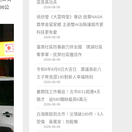
菜見真功夫
86公
2026-08-09
徐欣瑩《大雲時堂》專訪 放棄NASA
獎學金留家鄉 主張雙AI治縣讓城市更
科技更有愛
2026-08-09
臺南社區防暴劇力拚全國 環湖社區
奪季軍、民榮社區獲佳作
2026-08-09
令和8年8月8日大吉日 康議長赴八
王子祭見證190對新人幸福時刻
2026-08-09
暑期找工作看這！北市8/11起連4天
徵才 逾580職缺最高6萬元
2026-08-09
白海豚殺到北市！災情破180件、5人
受傷 蔣萬安：勿鬆懈
2026-08-09