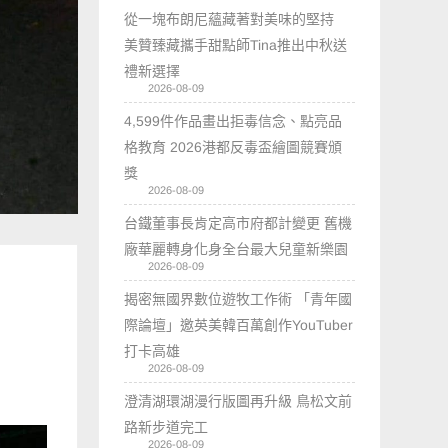
從一塊布朗尼蘊藏著對美味的堅持
美贊臻藏攜手甜點師Tina推出中秋送
禮新選擇
2026-08-09
4,599件作品畫出拒毒信念、點亮品
格教育 2026港都反毒盃繪圖競賽頒
獎
2026-08-09
台鐵董事長肯定高市府都計變更 舊機
廠華麗轉身化身全台最大兒童新樂園
2026-08-09
揭密無國界數位遊牧工作術 「青年國
際論壇」邀英美韓百萬創作YouTuber
打卡高雄
2026-08-09
澄清湖環湖漫行版圖再升級 鳥松文前
路新步道完工
2026-08-09