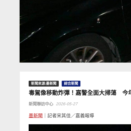
新聞來源:墨新聞
綜合新聞
毒駕像移動炸彈！嘉警全面大掃蕩 今年
新聞聯訪中心
2026-05-27
墨新聞
｜記者宋其佳／嘉義報導