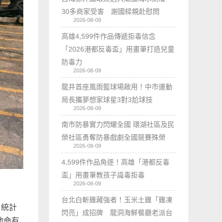
30多商家受害 謝國樑親赴慰問
2026-08-09
高雄4,599件作品傳遞拒毒信念
「2026港都反毒盃」用畫筆打造兒童
防毒力
2026-08-09
龍井首座風雨籃球場啟用！中市運動
局長攜夢想家球星3對3尬球技
2026-08-09
南市防暴實力閃耀全國 環湖社區及民
榮社區勇奪防暴戲劇全國競賽殊榮
2026-08-09
4,599件作品角逐！高雄「港都反毒
盃」用畫筆教孩子識毒拒毒
2026-08-09
台北白斬雞藏強者！玉米土雞「雞凍
，統計
閃亮」成招牌 龍洞海鮮餐廳老派台
他命有