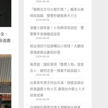
2026-08-09
「警察先生可以幫忙嗎？」轎車尖峰
時段拋錨 雙警秒變推車大力士
2026-08-09
波麗士超有愛！七旬婦深夜迷途 雙
警牽手安撫暖送返家
安全、
2026-08-09
全面震
搭台灣好行低碳暢玩小琉球！大鵬灣
管理處推出暑假好康
2026-08-09
黃彥毓：國民黨用「雙標人物」當發
言人，跟柯志恩一樣看不起高雄人
2026-08-09
台美青年樂手同台共演！跨國並肩彩
排激盪爵士新火花 展現台中爵士人才
培育成果
2026-08-09
白海豚外圍環流遇大潮釀海水倒灌