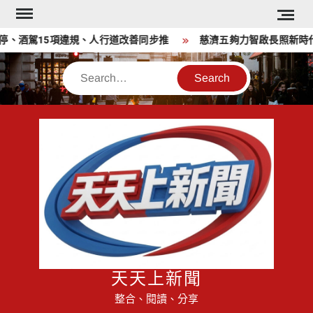
Skip
to
酒駕15項違規、人行道改善同步推
慈濟五夠力智啟長照新時代 
content
Search
天天上新聞
整合、閱讀、分享