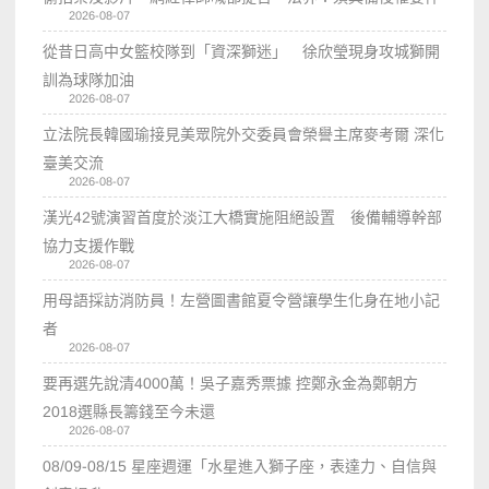
2026-08-07
從昔日高中女籃校隊到「資深獅迷」 徐欣瑩現身攻城獅開
訓為球隊加油
2026-08-07
立法院長韓國瑜接見美眾院外交委員會榮譽主席麥考爾 深化
臺美交流
2026-08-07
漢光42號演習首度於淡江大橋實施阻絕設置 後備輔導幹部
協力支援作戰
2026-08-07
用母語採訪消防員！左營圖書館夏令營讓學生化身在地小記
者
2026-08-07
要再選先說清4000萬！吳子嘉秀票據 控鄭永金為鄭朝方
2018選縣長籌錢至今未還
2026-08-07
08/09-08/15 星座週運「水星進入獅子座，表達力、自信與