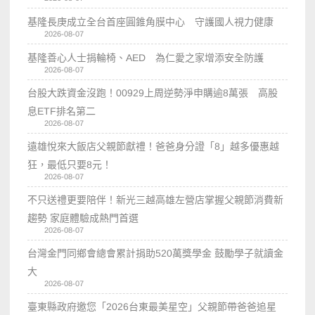
基隆長庚成立全台首座圓錐角膜中心 守護國人視力健康
2026-08-07
基隆善心人士捐輪椅、AED 為仁愛之家增添安全防護
2026-08-07
台股大跌資金沒跑！00929上周逆勢淨申購逾8萬張 高股
息ETF排名第二
2026-08-07
遠雄悅來大飯店父親節獻禮！爸爸身分證「8」越多優惠越
狂，最低只要8元！
2026-08-07
不只送禮更要陪伴！新光三越高雄左營店掌握父親節消費新
趨勢 家庭體驗成熱門首選
2026-08-07
台灣金門同鄉會總會累計捐助520萬獎學金 鼓勵學子就讀金
大
2026-08-07
臺東縣政府邀您「2026台東最美星空」父親節帶爸爸追星