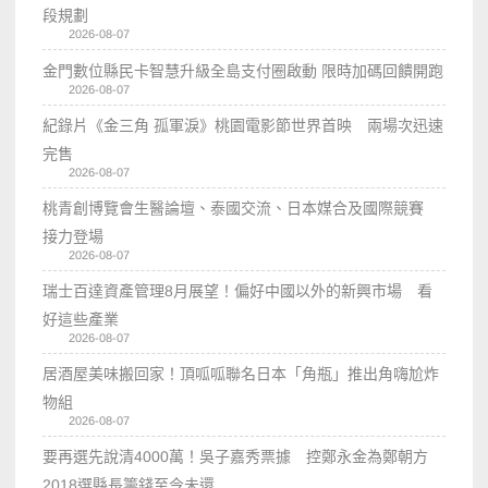
段規劃
2026-08-07
金門數位縣民卡智慧升級全島支付圈啟動 限時加碼回饋開跑
2026-08-07
紀錄片《金三角 孤軍淚》桃園電影節世界首映 兩場次迅速
完售
2026-08-07
桃青創博覽會生醫論壇、泰國交流、日本媒合及國際競賽
接力登場
2026-08-07
瑞士百達資產管理8月展望！偏好中國以外的新興市場 看
好這些產業
2026-08-07
居酒屋美味搬回家！頂呱呱聯名日本「角瓶」推出角嗨尬炸
物組
2026-08-07
要再選先說清4000萬！吳子嘉秀票據 控鄭永金為鄭朝方
2018選縣長籌錢至今未還