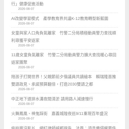
行」健康促進活動
2026-08-07
AI改變學習模式 產學教育界共議K-12教育轉型新藍圖
2026-08-07
女童與家人口角負氣離家 竹警二分局積極動員警力查找順
利尋獲平安返家
2026-08-07
11歲女童負氣離家 竹警二分局動員警力擴大查找暖心尋回
返家團聚
2026-08-07
陪孩子打開世界！父親節前夕偕議員共讀繪本 賴瑞隆首推
雙語政見、承諾預算翻倍，打造2030雙語之都
2026-08-07
中正地下道排水溝夜間清淤 請用路人減速慢行
2026-08-07
火舞鳳凰、神鬼踩街 嘉義城隍夜巡9/11重現百年盛況
2026-08-07
偷拍案沒影片 網紅律師喊都提告 法界：須具備侵權要件