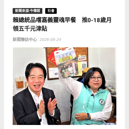
新聞來源:今傳媒
社會
賴總統品嚐嘉義靈魂早餐 推0-18歲月
領五千元津貼
新聞聯訪中心
2026-05-24