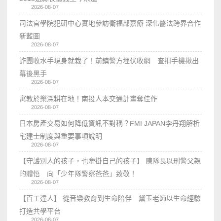
2026-08-07
司法官學院犯研中心實地參訪衛福部嘉療 深化醫法跨界合作
新藍圖
2026-08-07
詐團收水手現身就栽了！前鎮警方埋伏收網 查扣手機揪出
幕後黑手
2026-08-07
寓教於樂深耕在地！南投人本交通計畫奪佳作
2026-08-07
日本房產交易如何降低資訊不對稱？FMI JAPAN李丹翔解析
宅建士制度與重要事項說明
2026-08-07
【守護別人的孩子，也牽掛自己的孩子】 陳隊長以刑警父親
的體悟 向「少年隊警察爸爸」致敬！
2026-08-07
【百工達人】 從音樂教育到生命陪伴 黛玉老師以生命經驗
打造共學平台
2026-08-07