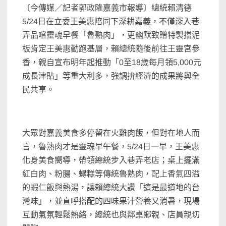
〔今傳媒／記者郭政隆嘉義市報導〕總統賴清德
5/24日在立委王美惠陪同下深耕嘉義，不僅深入巷
弄品嚐靈魂早餐「魯熟肉」，更幽默致贈特製擋泥
板肯定王美惠勤跑基層，賴總統隨後前往王靈宮參
香，親自宣布明年起推動「0至18歲每月領5,000元
成長津貼」等重大利多，強調拚經濟的成果將與全
民共享。
大眾對嘉義美食多停留在火雞肉飯，但對在地人而
言，魯熟肉才是靈魂早午餐，5/24日一早，王美惠
化身美食嚮導，帶領總統步入巷弄老店；桌上擺滿
紅白肉、粉腸、蟳糕等傳統魯熟肉，配上香氣四溢
的蝦仁飯與熱湯，讓賴總統大讚「這是最道地的台
灣味」，並直呼搭配的四味果汁營養又消暑，現場
互動氣氛輕鬆熱絡，總統也與鄰桌鄉親、店員親切