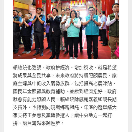
賴總統也強調，政府拚經濟、增加稅收，就是希望
將成果與全民共享，未來政府將持續照顧農民、家
庭主婦與中低收入弱勢族群，包括提高老農津貼、
國民年金照顧與教育補助，並說到經濟愈好，政府
就愈有能力照顧人民，賴總統除感謝嘉義鄉親長期
支持外，也特別向現場鄉親懇託，年底的選舉請大
家支持王美惠及黨籍參選人，讓中央地方一起打
拚，讓台灣越來越進步。