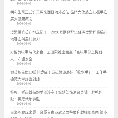
2026-08-07
朝和生醫正式進軍馬來西亞海外首站 品牌大使翁立友攜手推
廣大健康概念
2026-08-07
漫遊桃竹苗在地風情！ 2026暑期遊程11條深度遊程體驗在
地客庄與農村魅力
2026-08-07
AI智慧牧場時代來臨 工研院推出國產「畜牧場保全機器
人」守護安全
2026-08-07
假貸款先繳10萬保證金！高雄警設局逮「收水手」 工作手
機藏大量詐團對話
2026-08-07
警報一響高雄街頭瞬間淨空！城鎮韌性演習登場 輕軌停
駛、民眾就地避難
2026-08-07
白海豚颱風來襲！台電台東區處全面整備迎戰強風豪雨 籲多