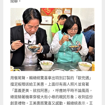
閒聊。
用餐尾聲，賴總統驚喜拿出特別訂製的「歐兜邁」
擋泥板贈送給王美惠，上面印有兩人照片並寫著
「嘉義更美、就找阿惠」，呼應她平時不論風雨，
總是騎著機車穿梭大街小巷的親民形象；收到這份
創意禮物，王美惠既驚喜又感動，賴總統表示，王