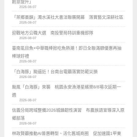
創意提升」
2026-08-07
「茶鄉墨韻」濁水溪社大書法聯展開幕 落實藝文深耕社區
2026-08-07
迎戰地方公職大選 南投警局特訓重機部隊
2026-08-07
臺南虱目魚×中華職棒掀吃魚熱潮！即日全聯滿額優惠再抽
棒球好禮
2026-08-07
「白海豚」颱逼近！台南台電籲落實防範災損
2026-08-07
颱風「白海豚」來襲 桃園永安漁港星繽樂8/8場次延期一
週
2026-08-07
信義分局跨域整備2026城鎮韌性演習 布農族語宣導深入原
鄉部落
2026-08-07
林政賢籲推動AI普惠轉型、活化舊城商圈 促加速國1甲東