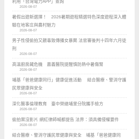
利用「台灣電力APP」查詢
2026-08-07
暑假出遊新選擇！ 2026暑期遊程精選特色深度遊程深入體
驗在地客庄與農村魅力
2026-08-07
男子性侵偷拍又餵毒致傳播女暴斃 法官審後判十四年六月徒
刑
2026-08-07
高溫廚房藏危機 嘉義醫院提醒慎防熱中暑傷腎
2026-08-07
埔基「爸爸健康同行」健康促進活動 結合醫療、警消守護
民眾健康與安全
2026-08-07
深化醫事倫理教育 臺中榮總埔里分院攜手檢方
2026-08-07
偷拍案沒影片 網紅律師喊都提告 法界：須具備侵權要件
2026-08-07
結合醫療、警消守護民眾健康與安全 埔基「爸爸健康同