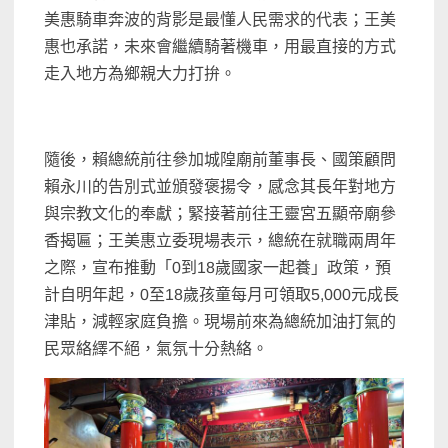
美惠騎車奔波的背影是最懂人民需求的代表；王美
惠也承諾，未來會繼續騎著機車，用最直接的方式
走入地方為鄉親大力打拚。
隨後，賴總統前往參加城隍廟前董事長、國策顧問
賴永川的告別式並頒發褒揚令，感念其長年對地方
與宗教文化的奉獻；緊接著前往王靈宮五顯帝廟參
香揭匾；王美惠立委現場表示，總統在就職兩周年
之際，宣布推動「0到18歲國家一起養」政策，預
計自明年起，0至18歲孩童每月可領取5,000元成長
津貼，減輕家庭負擔。現場前來為總統加油打氣的
民眾絡繹不絕，氣氛十分熱絡。