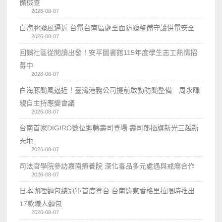
備檢查
2026-08-07
白海豚颱風逼近 台電台南區處全面防颱整備守護供電安全
2026-08-07
回饋社區從閱讀出發！安平圖書館115年度學生志工熱情招
募中
2026-08-07
白海豚颱風逼近！臺灣港務公司提前啟動防颱整備 周永暉
親自主持應變會議
2026-08-07
台南首家DIGIRO數位迴轉壽司登場 壽司郎插旗新光三越新
天地
2026-08-07
司法官學院參訪嘉南療養院 深化毒品多元處遇與戒癮合作
2026-08-07
日本咖哩麵包總冠軍首度登台 台南遠東香格里拉限時推出
17款職人麵包
2026-08-07