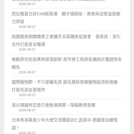
2026-08-07
西拉雅夏日好Chill掀高潮 關子嶺踩街、美食與泥漿溫泉魅
力齊發
2026-08-07
桃園營造相關職業工會攜手北區職安促進會 張善政：深化
合作打造安全職場
2026-08-07
推動原住民就業與部落創新 高市勞工局原氣補給計畫趕快去
報名
2026-08-07
國際寵物節，不只是曬毛孩 薛兆基盼發展寵物經濟新商機
打造毛孩友善城市
2026-08-07
張以理諷柯志恩只會刪凍預算，阻礙教育發展
2026-08-07
日本熊本縣青少年大使交流團造訪仁武高中 跨國青訪續情
誼！
2026-08-07