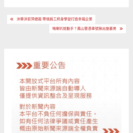
文
沐華洪若萍總裁 帶領員工終身學習打造幸福企業
章
鳴喇叭就動手？鳳山警憑車號揪出施暴男
導
覽