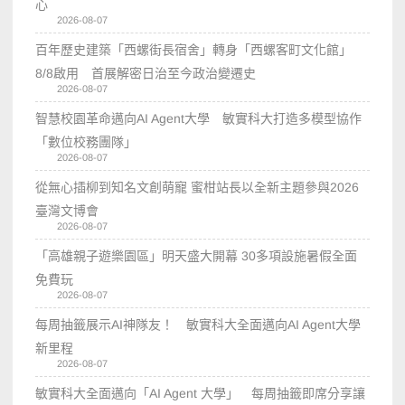
心
2026-08-07
百年歷史建築「西螺街長宿舍」轉身「西螺客町文化館」
8/8啟用 首展解密日治至今政治變遷史
2026-08-07
智慧校園革命邁向AI Agent大學 敏實科大打造多模型協作
「數位校務團隊」
2026-08-07
從無心插柳到知名文創萌寵 蜜柑站長以全新主題參與2026
臺灣文博會
2026-08-07
「高雄親子遊樂園區」明天盛大開幕 30多項設施暑假全面
免費玩
2026-08-07
每周抽籤展示AI神隊友！ 敏實科大全面邁向AI Agent大學
新里程
2026-08-07
敏實科大全面邁向「AI Agent 大學」 每周抽籤即席分享讓