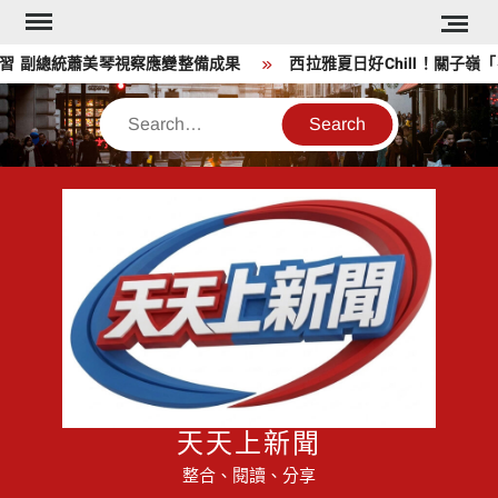
Skip
to
習 副總統蕭美琴視察應變整備成果
西拉雅夏日好Chill！關子嶺
content
Search
天天上新聞
整合、閱讀、分享