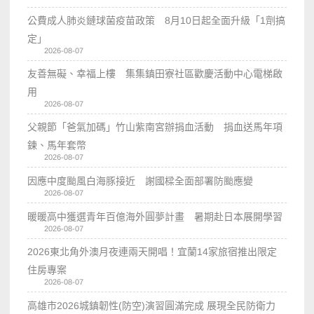
公費成人肺炎鏈球菌疫苗政策 8月10日起全面升級「1劑搞
定」
2026-08-07
友善無礙、幸福上樓 集集鎮田寮社區歡慶活動中心電梯啟
用
2026-08-07
父親節「爸氣加碼」竹山紫南宮辦捐血活動 捐血送馬年項
鍊、馬年套幣
2026-08-07
因應中度颱風白海豚接近 謝國樑全面部署防颱應變
2026-08-07
暖暖高中獲選青年百億海外圓夢計畫 暑期赴日本展開學習
2026-08-07
2026東北角外澳月夜連兩天開唱！宜蘭14家旅宿推出限定
住房專案
2026-08-07
高雄市2026城鎮韌性(防空)演習圓滿完成 展現全民防衛力