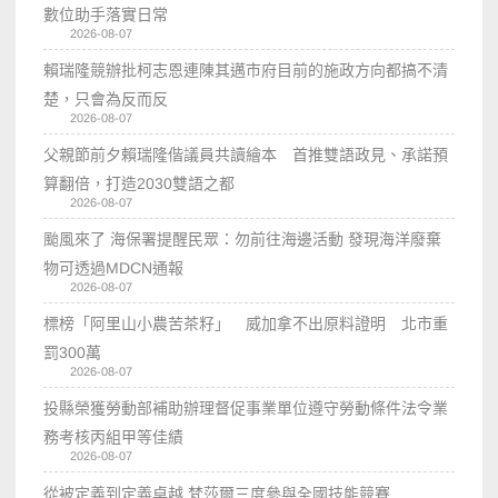
數位助手落實日常
2026-08-07
賴瑞隆競辦批柯志恩連陳其邁市府目前的施政方向都搞不清
楚，只會為反而反
2026-08-07
父親節前夕賴瑞隆偕議員共讀繪本 首推雙語政見、承諾預
算翻倍，打造2030雙語之都
2026-08-07
颱風來了 海保署提醒民眾：勿前往海邊活動 發現海洋廢棄
物可透過MDCN通報
2026-08-07
標榜「阿里山小農苦茶籽」 威加拿不出原料證明 北市重
罰300萬
2026-08-07
投縣榮獲勞動部補助辦理督促事業單位遵守勞動條件法令業
務考核丙組甲等佳績
2026-08-07
從被定義到定義卓越 梵莎爾三度參與全國技能競賽