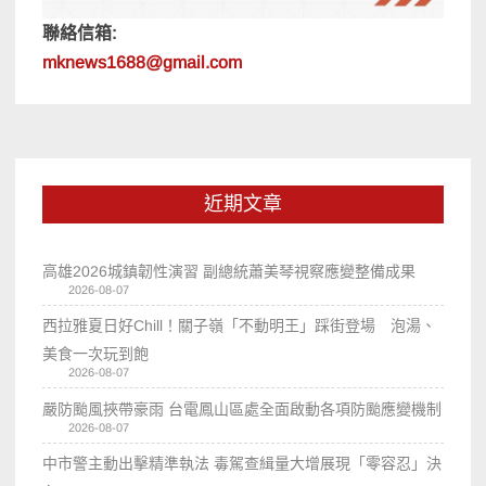
聯絡信箱:
mknews1688@gmail.com
近期文章
高雄2026城鎮韌性演習 副總統蕭美琴視察應變整備成果
2026-08-07
西拉雅夏日好Chill！關子嶺「不動明王」踩街登場 泡湯、
美食一次玩到飽
2026-08-07
嚴防颱風挾帶豪雨 台電鳳山區處全面啟動各項防颱應變機制
2026-08-07
中市警主動出擊精準執法 毒駕查緝量大增展現「零容忍」決