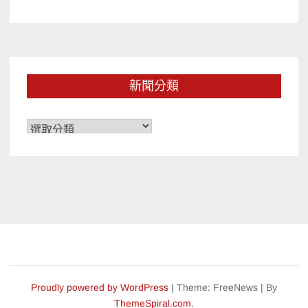
新聞分類
新
聞
分
類
Proudly powered by WordPress
|
Theme: FreeNews
|
By
ThemeSpiral.com
.