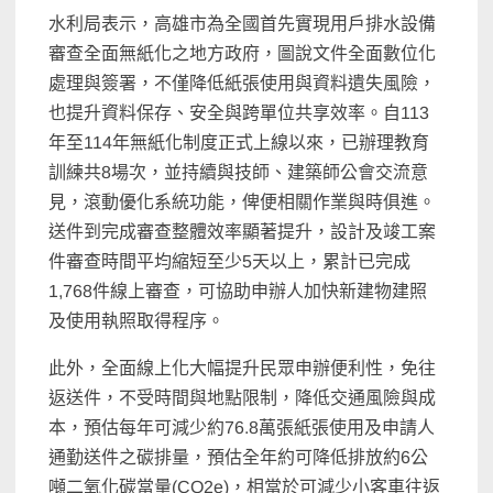
水利局表示，高雄市為全國首先實現用戶排水設備
審查全面無紙化之地方政府，圖說文件全面數位化
處理與簽署，不僅降低紙張使用與資料遺失風險，
也提升資料保存、安全與跨單位共享效率。自113
年至114年無紙化制度正式上線以來，已辦理教育
訓練共8場次，並持續與技師、建築師公會交流意
見，滾動優化系統功能，俾便相關作業與時俱進。
送件到完成審查整體效率顯著提升，設計及竣工案
件審查時間平均縮短至少5天以上，累計已完成
1,768件線上審查，可協助申辦人加快新建物建照
及使用執照取得程序。
此外，全面線上化大幅提升民眾申辦便利性，免往
返送件，不受時間與地點限制，降低交通風險與成
本，預估每年可減少約76.8萬張紙張使用及申請人
通勤送件之碳排量，預估全年約可降低排放約6公
噸二氧化碳當量(CO2e)，相當於可減少小客車往返