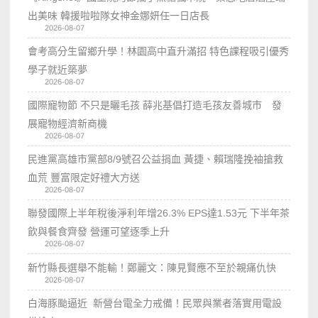
出美味 韓援啦啦隊女神金娜妍任一日店長
2026-08-07
會考高分生留鄉升學！林園高中直升滿招 特色課程吸引優秀
學子就近築夢
2026-08-07
國際寵物節 不只是曬毛孩 薛兆基倡打造毛孩友善城市 發
展寵物經濟新商機
2026-08-07
民進黨高雄市黨部8/9號召公益捐血 黃捷、賴瑞隆挽袖搶救
血荒 豐富限定好禮大方送
2026-08-07
聯發國際上半年稅後淨利年增26.3% EPS達1.53元 下半年茶
飲與餐食齊發 營運可望逐季上升
2026-08-07
新竹縣長選舉不能輸！鄭麗文：陳見賢應不至於親痛仇快
2026-08-07
白海豚颱逼近 新營台電全力戒備！民眾與業者落實用電設