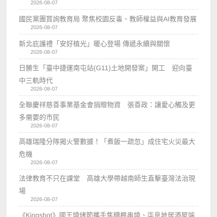
2026-08-07
國民黨團質詢教育局 聚焦校園反毒、教師權益與AI教育發展
2026-08-07
新北庇護禮「安好植光」暖心登場 傳遞永續與關懷
2026-08-07
日勝生「臺中捷運南屯站(G11)土地開發案」開工 迎向臺
中三軌時代
2026-08-07
全聯慶祥慈善事業基金會捐贈物資 張善政：讓愛心觸及更
多需要的市民
2026-08-07
高雄瑞隆分隊揭火警數據！「煮飯一疏忽」成住宅火災最大
危機
2026-08-07
法律教育不只在課堂 高雄大學帶越南師生直擊臺灣法治現
場
2026-08-07
《Kingshot》國王燒烤節攜手焦糖楓串燒、柒息地居酒屋端