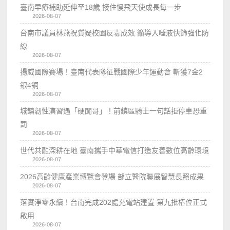
臺南早療補助延伸至18歲 接住慢飛天使成長每一步
2026-08-07
台南市議員林燕祝質疑校園反毒成效 籲導入唾液快篩強化防
線
2026-08-07
揚威國際賽場！臺南代表隊征戰國際少年運動會 斬獲7金2
銀4銅
2026-08-07
城鎮韌性演習遇「硬闖哥」！前鎮區騎士一句話拒停車恐重
罰
2026-08-07
世代共融深耕在地 臺南攜手中華電信打造友善數位高齡環境
2026-08-07
2026高齡健康產業博覽會登場 部立醫院聯展智慧長照成果
2026-08-07
落實淨零永續！台南完成202處充電站建置 第九批樁位正式
啟用
2026-08-07