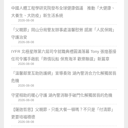
中國人體工程學研究院發布全球健康倡議 推動「大健康、
大養生、大防疫」新生活系統
2026-08-08
「父親節」岡山分局警友辦事處溫馨慰勞 感謝「人民保姆」
守護治安
2026-08-08
IYFR 北極星隊第六屆司令就職典禮圓滿落幕 Tony 張煌基接
任司令攜手啟航「熱情玩船 保育海洋 歡樂聯誼」新篇章
2026-08-08
「溫馨鄰里互助防護網」宣導奏效 湖內警消合力化解獨居翁
危機
2026-08-08
守望相助的暖心守護 湖內警消聯手破門化解獨居翁的危機
2026-08-08
【薩迦哲思】父親節，只能大餐一頓嗎？不只是「付清節」
更要培福積德
2026-08-08