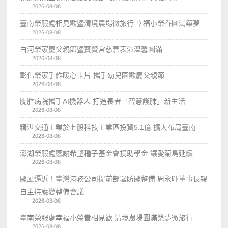
2026-08-08
臺南榮服處相見歡暨清境農場微旅行 幸福小榮眷圓滿築夢
2026-08-08
白河榮家慶父親節暨寶賢宮慈善表演溫馨圓滿
2026-08-08
彰化榮家手作暖心卡片 攜手幼兒園歡慶父親節
2026-08-08
胸腔病院攜手AI機器人 打造長者「智慧護肺」新生活
2026-08-08
精湛交通工業於七股科技工業區投資5.1億 擴大布局臺南
2026-08-08
澎湖榮服處感謝希望種子基金會捐助學金 讓愛菊島延續
2026-08-08
颱風逼近！臺灣港務公司提前部署防颱整備 周永暉董事長親
自主持應變整備會議
2026-08-08
臺南榮服處幸福小榮眷相見歡 清境農場圓滿築夢微旅行
2026-08-08