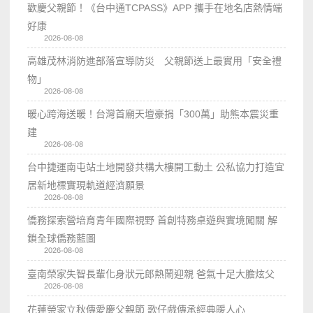
歡慶父親節！《台中通TCPASS》APP 攜手在地名店熱情端
好康
2026-08-08
高雄茂林消防進部落宣導防災 父親節送上最實用「安全禮
物」
2026-08-08
暖心跨海送暖！台灣首廟天壇豪捐「300萬」助熊本震災重
建
2026-08-08
台中捷運南屯站土地開發共構大樓開工動土 公私協力打造宜
居新地標實現軌道經濟願景
2026-08-08
僑務探索營培育青年國際視野 首創特務桌遊與實境闖關 解
鎖全球僑務藍圖
2026-08-08
臺南榮家失智長輩化身狀元郎熱鬧迎親 爸氣十足大膽炫父
2026-08-08
花蓮榮家立秋傳愛慶父親節 歌仔戲傳承經典暖人心