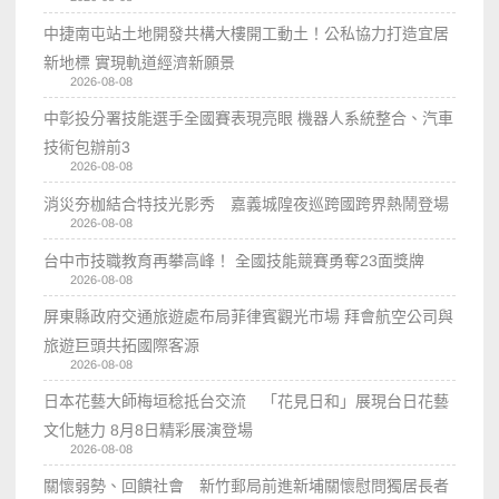
中捷南屯站土地開發共構大樓開工動土！公私協力打造宜居
新地標 實現軌道經濟新願景
2026-08-08
中彰投分署技能選手全國賽表現亮眼 機器人系統整合、汽車
技術包辦前3
2026-08-08
消災夯枷結合特技光影秀 嘉義城隍夜巡跨國跨界熱鬧登場
2026-08-08
台中市技職教育再攀高峰！ 全國技能競賽勇奪23面獎牌
2026-08-08
屏東縣政府交通旅遊處布局菲律賓觀光市場 拜會航空公司與
旅遊巨頭共拓國際客源
2026-08-08
日本花藝大師梅垣稔抵台交流 「花見日和」展現台日花藝
文化魅力 8月8日精彩展演登場
2026-08-08
關懷弱勢、回饋社會 新竹郵局前進新埔關懷慰問獨居長者