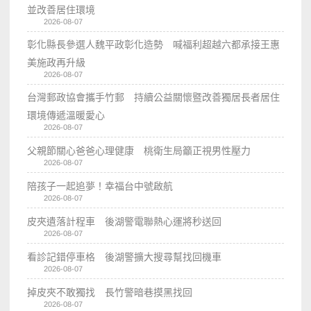
並改善居住環境
2026-08-07
彰化縣長參選人魏平政彰化造勢 喊福利超越六都承接王惠
美施政再升級
2026-08-07
台灣郵政協會攜手竹郵 持續公益關懷暨改善獨居長者居住
環境傳遞溫暖愛心
2026-08-07
父親節關心爸爸心理健康 桃衛生局籲正視男性壓力
2026-08-07
陪孩子一起追夢！幸福台中號啟航
2026-08-07
皮夾遺落計程車 後湖警電聯熱心運將秒送回
2026-08-07
看診記錯停車格 後湖警擴大搜尋幫找回機車
2026-08-07
掉皮夾不敢獨找 長竹警暗巷摸黑找回
2026-08-07