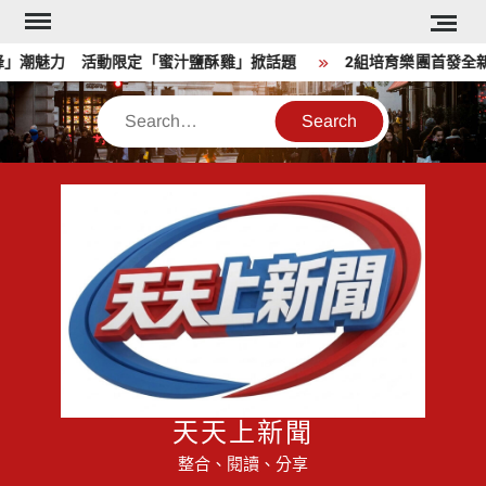
Skip
to
潮魅力 活動限定「蜜汁鹽酥雞」掀話題
2組培育樂團首發全新單
content
Search
天天上新聞
整合、閱讀、分享