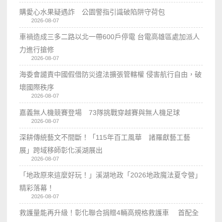
購愛心水果疑遇詐 公園警指引識破陷阱守荷包
2026-08-07
車禍造成三多二路以北一帶600戶停電 台電高雄區處加派人
力進行搶修
2026-08-07
海委會譴責中國假借防災違法擴張管轄權 侵害航行自由，破
壞國際秩序
2026-08-07
嘉義無人機競賽登場 73隊挑戰穿越賽與無人機足球
2026-08-07
深耕傳統藝文不間斷！「115年百工風華 諸羅獻藝工藝
展」跨域移師彰化溪湖展出
2026-08-07
「地政原來這麼好玩！」溪湖地政「2026地政魔法夏令營」
精彩落幕！
2026-08-07
救護量能再升級！彰化聯合捐贈4輛高規格救護車 首配全