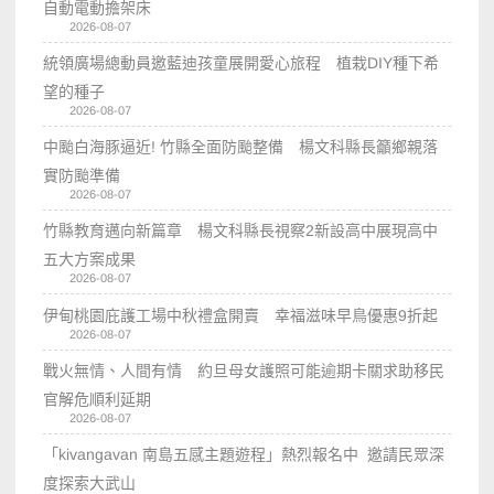
自動電動擔架床
2026-08-07
統領廣場總動員邀藍迪孩童展開愛心旅程 植栽DIY種下希
望的種子
2026-08-07
中颱白海豚逼近! 竹縣全面防颱整備 楊文科縣長籲鄉親落
實防颱準備
2026-08-07
竹縣教育邁向新篇章 楊文科縣長視察2新設高中展現高中
五大方案成果
2026-08-07
伊甸桃園庇護工場中秋禮盒開賣 幸福滋味早鳥優惠9折起
2026-08-07
戰火無情、人間有情 約旦母女護照可能逾期卡關求助移民
官解危順利延期
2026-08-07
「kivangavan 南島五感主題遊程」熱烈報名中 邀請民眾深
度探索大武山