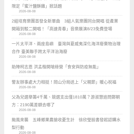
限定「蜜汁鹽酥雞」掀話題
2026-08-08
2組培育樂團首發全新單曲 3組人氣樂團同台開唱 從產業
開箱到駁二開唱！「高速青春」音樂展演8/23免費登場
2026-08-08
一片太平洋、兩座島嶼 臺灣與夏威夷深化海洋廢棄物治理
合作 臺美聯手跨太平洋治海廢
2026-08-08
助陣柯志恩 洪孟楷開嗆綠營「食安與防疫無能」
2026-08-08
警友辦事處大力相挺！岡山分局送上「父親節」暖心祝福
2026-08-08
父為兒選舉籌4千萬、競選支出僅1810萬？游淑慧追問鄭朝
方：2190萬差額去哪了
2026-08-08
颱風來襲 五峰鄉果農搶收憂生計 徐欣瑩臉書發起認購水
梨行動
2026-08-08