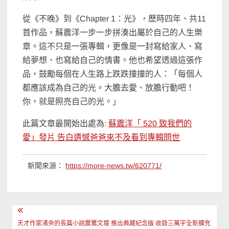
從《不晚》到《Chapter 1：光》，歷時四年、共11
首作品，蘇震洋一步一步拼湊出屬於自己的人生樂
章。這不只是一張專輯，更像是一封寫給家人、寫
給夢想、也寫給自己的情書。他也希望透過這張作
品，鼓勵每個在人生路上跌跌撞撞的人：「每個人
都應該成為自己的光。大膽去愛、放膽行動吧！
你，就是照亮自己的光。」
此篇文章最開始出處為:
蘇震洋「 520 致我們的
愛」發片 告白遺憾爸爸來不及看到專輯問世
新聞來源：
https://more-news.tw/620771/
文
天才作家渚央的長篇小說震驚文壇 推出典藏紀念版 收錄三萬字全新擴充