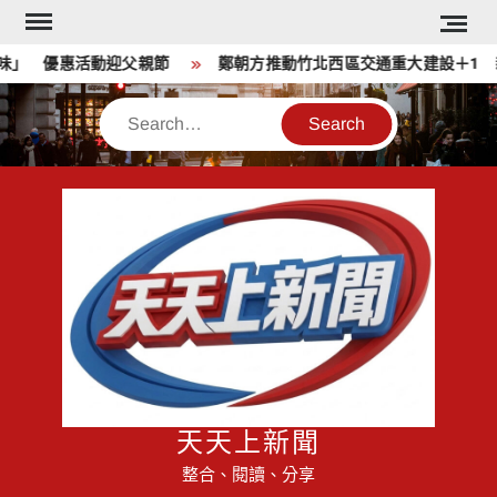
Skip
to
」 優惠活動迎父親節
鄭朝方推動竹北西區交通重大建設＋1 新
content
Search
天天上新聞
整合、閱讀、分享