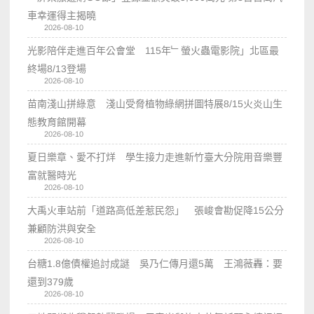
車幸運得主揭曉
2026-08-10
光影陪伴走進百年公會堂 115年﹂螢火蟲電影院」北區最
終場8/13登場
2026-08-10
苗南淺山拼綠意 淺山受脅植物綠網拼圖特展8/15火炎山生
態教育館開幕
2026-08-10
夏日樂章、愛不打烊 學生接力走進新竹臺大分院用音樂豐
富就醫時光
2026-08-10
大禹火車站前「道路高低差惹民怨」 張峻會勘促降15公分
兼顧防洪與安全
2026-08-10
台糖1.8億債權追討成謎 吳乃仁傳月還5萬 王鴻薇轟：要
還到379歲
2026-08-10