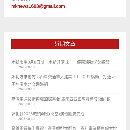
mknews1688@gmail.com
近期文章
木新市場8月8日辦「木新好購味」 優惠活動迎父親節
2026-08-10
鄭朝方推動竹北西區交通重大建設＋1 新庄橋動土打通豆
子埔溪南北交通路網
2026-08-10
臺灣果凍藝術再耀國際舞台 馬來西亞國際賽勇奪5金3銀
2026-08-10
彰化縣2026城鎮韌性(防空)演習圓滿完成
2026-08-10
高雄不只拚半導體！產業轉型大翻身 營利事業銷售額大增