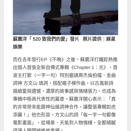
蘇震洋「 520 致我們的愛」發片 照片提供：綵星
娛樂
而在去年發行EP《不晚》之後，蘇震洋打鐵趁熱推
出個人首張全新自傳式專輯《Chapter 1：光》，首
波主打歌〈一字一句〉特別邀請周杰倫拍檔、金曲
詞神 方文山 填詞，搭配楊子樸作曲，以古風新詩
描繪愛與遺憾，濃厚的故事感與情緒張力，也成為
專輯中極具代表性的篇章。蘇震洋開心表示：「真
的非常榮幸能跟神仙級詞神合作，讓整張專輯如虎
添翼！」他也形容，方文山的詞「每一字一句都像
電影畫面」，從場景、天氣到人物情緒，全都細膩
得讓人瞬間掉進故事裡。