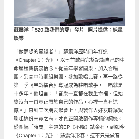
蘇震洋「 520 致我們的愛」發片 照片提供：綵星
娛樂
「做夢想的實踐者！」蘇震洋歷時四年打造
《Chapter 1：光》，以七首歌曲完整記錄自己的生
命歷程與情感信念。從童年學習國樂、加入合唱
團，到高中時期組樂團、參加歌唱比賽，再一路從
第一季《星戰擂台》奪冠成為駐唱歌手，一唱就是
十多年。他坦言：「音樂一直都在我生命裡，但始
終沒有一首真正屬於自己的作品，心裡一直有遺
憾。」直到某次朋友聚會上，與製作人好友韓羅賢
聊起這份未竟之志，才真正開啟製作專輯的契機。
從圍繞「時間」主題的EP《不晚》試金石，到如今
《Chapter 1：光》，蘇震洋形容，這不只是做音