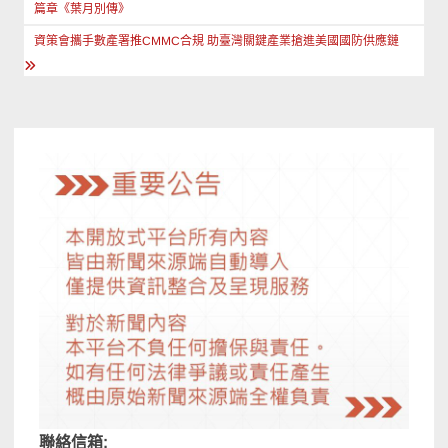
章
篇章《葉月別傳》
導
資策會攜手數產署推CMMC合規 助臺灣關鍵產業搶進美國國防供應鏈
覽
聯絡信箱: