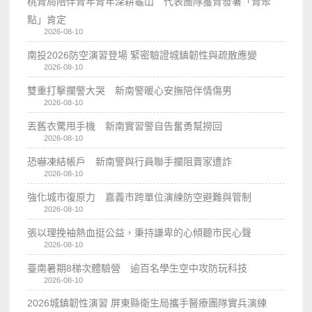
桃青局陪伴青年青年深耕龜山 代表團隊獲青發署「青聚
點」肯定
2026-08-10
南投2026防空演習登場 緊密驗證城鎮韌性與疏散應變
2026-08-10
雙重打擊攔警大哭 新南警暖心安撫陪伴情傷男
2026-08-10
丟舊衣驚甩手機 新南實習警自告奮勇幫撈回
2026-08-10
恐嚇凍結帳戶 新南警與行員聯手攔阻賣家遭詐
2026-08-10
強化城市復原力 嘉義市跨單位演練防空避難與管制
2026-08-10
張以理挽袖熱血挺公益，秉持謙卑的心傾聽市民心聲
2026-08-10
臺南暑期8梯次體驗營 逾百名學生空中攻防玩科技
2026-08-10
2026城鎮韌性演習 屏東縣衛生局攜手醫療團隊實兵演練