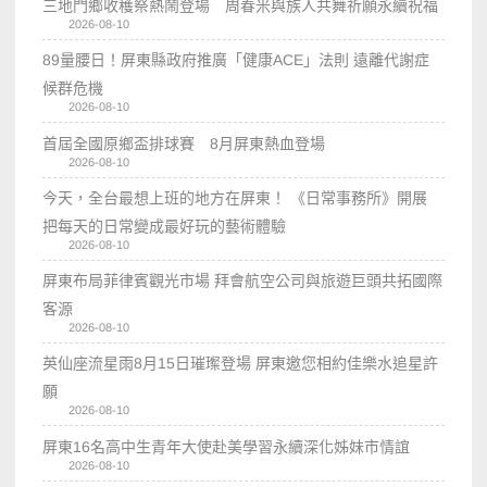
三地門鄉收穫祭熱鬧登場 周春米與族人共舞祈願永續祝福
2026-08-10
89量腰日！屏東縣政府推廣「健康ACE」法則 遠離代謝症
候群危機
2026-08-10
首屆全國原鄉盃排球賽 8月屏東熱血登場
2026-08-10
今天，全台最想上班的地方在屏東！ 《日常事務所》開展
把每天的日常變成最好玩的藝術體驗
2026-08-10
屏東布局菲律賓觀光市場 拜會航空公司與旅遊巨頭共拓國際
客源
2026-08-10
英仙座流星雨8月15日璀璨登場 屏東邀您相約佳樂水追星許
願
2026-08-10
屏東16名高中生青年大使赴美學習永續深化姊妹市情誼
2026-08-10