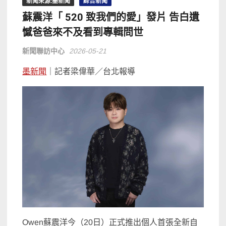
新聞來源:墨新聞
綜合新聞
蘇震洋「 520 致我們的愛」發片 告白遺
憾爸爸來不及看到專輯問世
新聞聯訪中心
2026-05-21
墨新聞
｜記者梁偉華／台北報導
Owen蘇震洋今（20日）正式推出個人首張全新自