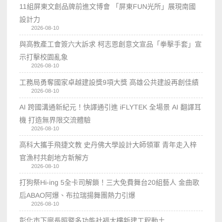
11組屏東文創品牌前進文博會 「屏東FUN光所」展現南國
設計力
2026-08-10
與高教產工會簽六大訴求 柯志恩創意文宣品「拳擊手套」宣
示打擊校園亂象
2026-08-10
工務局勇奪國家卓越建設獎9項大獎 高雄公共建設再創佳績
2026-08-10
AI 跨國溝通新紀元！快譯通引進 iFLYTEK 全場景 AI 翻譯耳
機 打造無界限交流體驗
2026-08-10
高科大攜手飛捷文教 史丹佛大學設計大師領軍 青年走入梓
官漁村共創地方新解方
2026-08-10
打狗祭Hi-ing 5全卡司解鎖！三大免費舞台20組藝人 金曲歌
后ABAO阿爆、布拉瑞揚舞團熱力引爆
2026-08-10
彰化市下廍長照暨多功能社福大樓新建工程動土