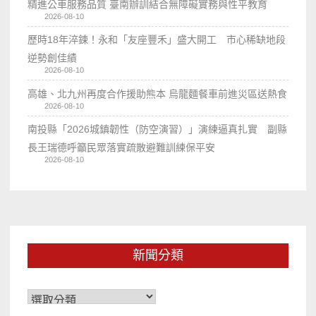
精進公車服務品質 臺南辦訓結合無障礙實務與性平教育
2026-08-10
歷時18年淬鍊！永和「友座豐禾」盛大開工 市心稀缺地段
逆勢創佳績
2026-08-10
高雄、北九州再度合作援助熊本 烏龍麵餐車前進災區送熱食
2026-08-10
南投縣「2026城鎮韌性（防空演習）」演練逼真扎實 副縣
長王瑞德呼籲民眾落實疏散避難訓練保平安
2026-08-10
新聞分類
新