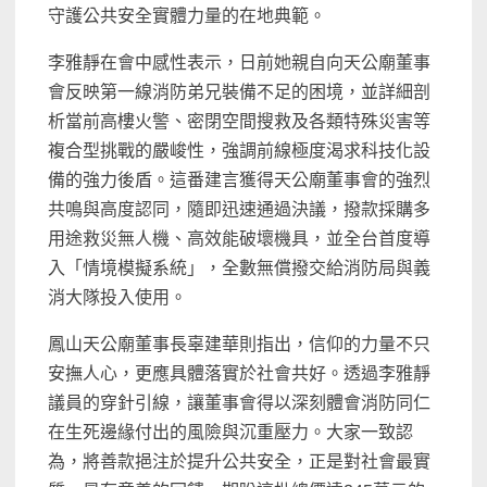
守護公共安全實體力量的在地典範。
李雅靜在會中感性表示，日前她親自向天公廟董事
會反映第一線消防弟兄裝備不足的困境，並詳細剖
析當前高樓火警、密閉空間搜救及各類特殊災害等
複合型挑戰的嚴峻性，強調前線極度渴求科技化設
備的強力後盾。這番建言獲得天公廟董事會的強烈
共鳴與高度認同，隨即迅速通過決議，撥款採購多
用途救災無人機、高效能破壞機具，並全台首度導
入「情境模擬系統」，全數無償撥交給消防局與義
消大隊投入使用。
鳳山天公廟董事長辜建華則指出，信仰的力量不只
安撫人心，更應具體落實於社會共好。透過李雅靜
議員的穿針引線，讓董事會得以深刻體會消防同仁
在生死邊緣付出的風險與沉重壓力。大家一致認
為，將善款挹注於提升公共安全，正是對社會最實