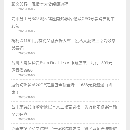
藝文與客庄風情七大父親節遊程
2026-08-06
高市勞工局8/23職人講座開始報名 億級CEO分享跨界創業
心法
2026-08-06
楊梅區115年度模範父親表揚大會 無私父愛致上崇高敬意
與祝福
2026-08-06
台灣大電信獨賣Even Realities AI眼鏡套裝！月付1399元
專案價3990
2026-08-06
遠傳跨洲多國20GB定量包全新登場 1688元漫遊逾百國
家！
2026-08-06
台中某議員服務處遭駕車人士揚言開槍 警方鎖定涉案車輛
全力追查
2026-08-06
嘉義市8/10防空演習 行動網路將降速 籲民眾配合疏散避