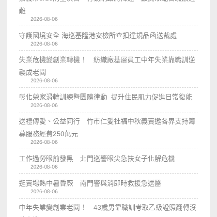
難
2026-08-06
守護國境安全 海巡基隆港安檢所查扣違規品函送裁處
2026-08-06
失業危機變創業轉機！ 紡織廠基層員工中年失業靠職訓逆
襲成老闆
2026-08-06
彰化榮家滑輪訓練暨團體律動 提升住民肌力促進日常復能
2026-08-06
送禮傳愛、公益同行 竹市仁愛社福中秋義賣邀各界支持籌
募服務經費250萬元
2026-08-06
工作過勞眼前發黑 北門巡警眼尖急扶女子化解危機
2026-08-06
逛賣場熱中暑昏厥 南門警與消即時救援急送醫
2026-08-06
中年失業變創業老闆！ 43歲男靠職訓考取乙級證照翻轉沒