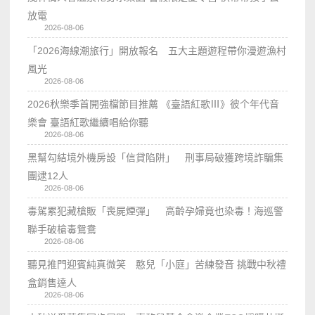
放電
2026-08-06
「2026海線潮旅行」開放報名 五大主題遊程帶你漫遊漁村
風光
2026-08-06
2026秋樂季首開強檔節目推薦 《臺語紅歌Ⅲ》彼个年代音
樂會 臺語紅歌繼續唱給你聽
2026-08-06
黑幫勾結境外機房設「信貸陷阱」 刑事局破獲跨境詐騙集
團逮12人
2026-08-06
毒駕累犯藏槍販「喪屍煙彈」 高齡孕婦竟也染毒！海巡警
聯手破槍毒鴛鴦
2026-08-06
聽見推門迎賓純真微笑 憨兒「小庭」苦練發音 挑戰中秋禮
盒銷售達人
2026-08-06