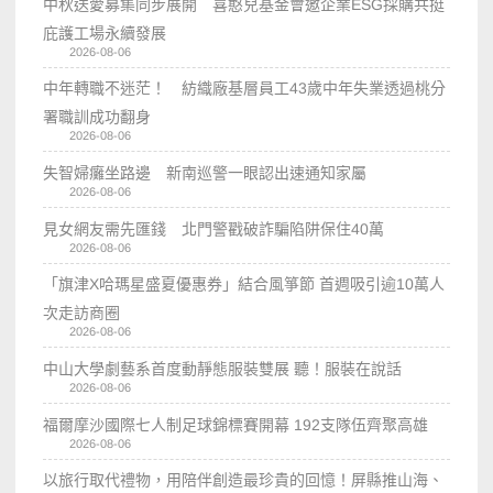
中秋送愛募集同步展開 喜憨兒基金會邀企業ESG採購共挺
庇護工場永續發展
2026-08-06
中年轉職不迷茫！ 紡織廠基層員工43歲中年失業透過桃分
署職訓成功翻身
2026-08-06
失智婦癱坐路邊 新南巡警一眼認出速通知家屬
2026-08-06
見女網友需先匯錢 北門警戳破詐騙陷阱保住40萬
2026-08-06
「旗津X哈瑪星盛夏優惠券」結合風箏節 首週吸引逾10萬人
次走訪商圈
2026-08-06
中山大學劇藝系首度動靜態服裝雙展 聽！服裝在說話
2026-08-06
福爾摩沙國際七人制足球錦標賽開幕 192支隊伍齊聚高雄
2026-08-06
以旅行取代禮物，用陪伴創造最珍貴的回憶！屏縣推山海、