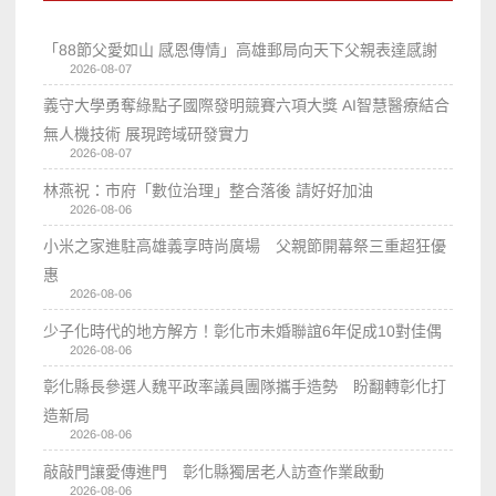
「88節父愛如山 感恩傳情」高雄郵局向天下父親表達感謝
2026-08-07
義守大學勇奪綠點子國際發明競賽六項大獎 AI智慧醫療結合
無人機技術 展現跨域研發實力
2026-08-07
林燕祝：市府「數位治理」整合落後 請好好加油
2026-08-06
小米之家進駐高雄義享時尚廣場 父親節開幕祭三重超狂優
惠
2026-08-06
少子化時代的地方解方！彰化市未婚聯誼6年促成10對佳偶
2026-08-06
彰化縣長參選人魏平政率議員團隊攜手造勢 盼翻轉彰化打
造新局
2026-08-06
敲敲門讓愛傳進門 彰化縣獨居老人訪查作業啟動
2026-08-06