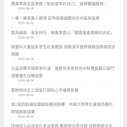
蕭美琴肯定梁育慈「宛如當年的自己」 接棒戰貓精神！
2026-08-06
一筆一墨寫盡人間情 莊秀珠墨韻暈染生命最美風景
2026-08-06
能高越嶺 安全同行 颱風季登山「撤退是最勇敢的決定」
2026-08-06
南臺科大產設系學生赴澳實習 用精湛手藝修復精品跨越語言
隔閡
2026-08-06
公益消費市場競爭升溫 喜憨兒多款特色中秋禮盒籲公部門
落實優先採購政策
2026-08-06
雲林榮欣志工居家打掃貼心守護榮民眷
2026-08-06
第2屆鈣鈦礦校園創新應用競賽 中華大學學生展現亮眼的
跨域創新成果
2026-08-06
茂林情人谷溫泉化身水樂園 暑假限定夏令營 快帶帶孩子去