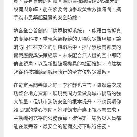
質、最有意義的回饋。期盼這批總價達245萬元的
設備與系統，能在緊要關頭爭取黃金救援時間，攜
手為市民築起堅實的安全防線。
這套全台首創的「情境模擬系統」，能藉由高擬真
的虛擬科技，重現各類複雜的火場與災難現場，讓
消防同仁在安全的訓練環境中，提早累積高難度的
實戰應變與決策經驗。未來配合無人機的空中即時
偵查視角，以及新型破壞機具的地面推進，將建構
起從科技訓練到戰術執行的全方位救災體系。
在肯定民間善舉之餘，李雅靜也直言，雖然這次成
功整合地方資源，展現民間力量做為城市後盾的強
大能量，但城市消防安全的根本提升，不應長期仰
賴民間的愛心捐助。她呼籲市府應正視基層需求，
主動編列充裕的公務預算，確保第一線救災人員都
能在最完善、最安全的配備支持下執行任務。