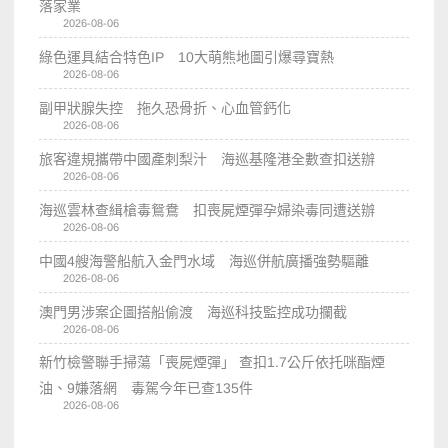
落家業
2026-08-06
綠色運具結合特色IP 10大萌熊地圖引爆尋寶熱
2026-08-06
副甲狀腺失控 拖久恐骨折、心血管鈣化
2026-08-06
旅客違規攜帶中國產刺梨汁 海巡基隆港全數查扣送辦
2026-08-06
海巡雲林查緝槍毒鴛鴦 扣喪屍煙彈孕婦染毒同遭送辦
2026-08-06
中國4艘海警船航入金門水域 海巡併航廣播強勢驅離
2026-08-06
澳門男涉案企圖搭船偷渡 海巡科技監控成功攔截
2026-08-06
新竹檢警聯手掃蕩「喪屍煙彈」 查扣1.7公斤依托咪酯煙
油、9嫌落網 毒駕今年已查135件
2026-08-06