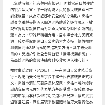
【焦點時報／記者蔡宗憲報導】 面對當前日益複雜
的複合型災害，第一線消防人員的救災裝備與日常
訓練能量，成為守護都市安全的核心焦點。高雄市
議員李雅靜長期深入關注消防體系的運作現況，敏
銳察覺現有設備在面對新興災害型態時所面臨的瓶
頸。為此，李雅靜積極奔走、居中媒合地方民間資
源，成功爭取到鳳山天公廟的大力支持，慷慨捐贈
總價值高達245萬元的先進救災裝備。其中最受矚
目的，莫過於引進全台灣首套「情境模擬系統」，
為高雄消防的實戰演練與科技救災注入強心針。
捐贈儀式於昨（5/20日）上午在鳳山天公廟隆重舉
行。現場由天公廟董事長辜建華代表將裝備正式移
交，高雄市消防局副局長林原興、高雄市義消總隊
副總隊長洪光佐則代表地方基層受贈。促成這項美
事的市議員李雅靜也特別受邀出席見證，儀式氣氛
溫馨且莊嚴，深刻展現宗教團體將信眾大愛轉化為