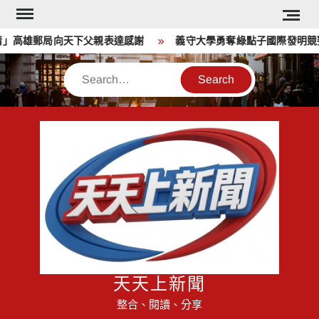
Skip
to
」高雄郵局向天下父親表達感謝
義守大學勇奪綠點子國際發明競賽六
content
Search
天天上新聞
整合、閱讀、分享