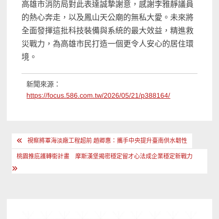
高雄市消防局對此表達誠摯謝意，感謝李雅靜議員
的熱心奔走，以及鳳山天公廟的無私大愛。未來將
全面發揮這批科技裝備與系統的最大效益，精進救
災戰力，為高雄市民打造一個更令人安心的居住環
境。
新聞來源：
https://focus.586.com.tw/2026/05/21/p388164/
文
視察將軍海淡廠工程超前 趙卿惠：攜手中央提升臺南供水韌性
章
桃園推庇護轉銜計畫 摩斯漢堡揭密穩定留才心法成企業穩定新戰力
導
覽