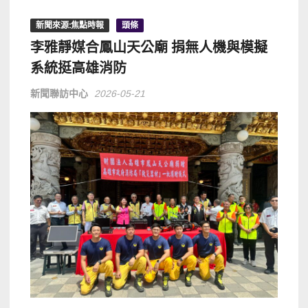
新聞來源:焦點時報
頭條
李雅靜媒合鳳山天公廟 捐無人機與模擬
系統挺高雄消防
新聞聯訪中心
2026-05-21