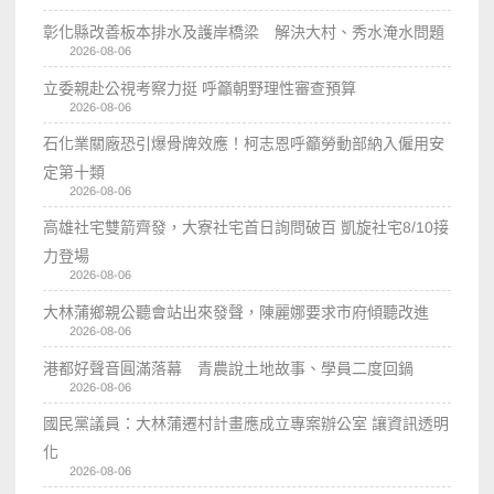
彰化縣改善板本排水及護岸橋梁 解決大村、秀水淹水問題
2026-08-06
立委親赴公視考察力挺 呼籲朝野理性審查預算
2026-08-06
石化業關廠恐引爆骨牌效應！柯志恩呼籲勞動部納入僱用安
定第十類
2026-08-06
高雄社宅雙箭齊發，大寮社宅首日詢問破百 凱旋社宅8/10接
力登場
2026-08-06
大林蒲鄉親公聽會站出來發聲，陳麗娜要求市府傾聽改進
2026-08-06
港都好聲音圓滿落幕 青農說土地故事、學員二度回鍋
2026-08-06
國民黨議員：大林蒲遷村計畫應成立專案辦公室 讓資訊透明
化
2026-08-06