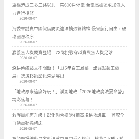
車禍造成三多二路以北一帶600戶停電 台電高雄區處加派人
力進行搶修
2026-08-07
海委會譴責中國假借防災違法擴張管轄權 侵害航行自由，破
壞國際秩序
2026-08-07
嘉義無人機競賽登場 73隊挑戰穿越賽與無人機足球
2026-08-07
深耕傳統藝文不間斷！「115年百工風華 諸羅獻藝工藝
展」跨域移師彰化溪湖展出
2026-08-07
「地政原來這麼好玩！」溪湖地政「2026地政魔法夏令營」
精彩落幕！
2026-08-07
救護量能再升級！彰化聯合捐贈4輛高規格救護車 首配全
自動電動擔架床
2026-08-07
統領廣場總動員邀藍迪孩童展開愛心旅程 植栽DIY種下希