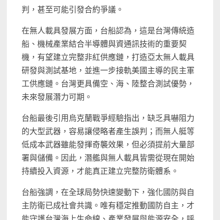
判，甚至可能引發合約爭議。
在無人載具發展方面，台船認為，這是台灣傳統造
船、機械產業結合半導體與資通訊技術的重要契
機，有望建立完整非紅供應鏈，打造亞太無人載具
研發與測試基地，並進一步接軌美國主導的民主軍
工供應鏈。台灣更具備空、海、陸整合測試優勢，
未來發展潛力可期。
台船最後引用烏克蘭戰爭經驗指出，缺乏具嚇阻力
的大型武器，容易讓侵略者產生誤判；而無人艇等
低成本武器雖能發揮奇襲效果，但必須提前大量部
署與儲備。因此，潛艦與無人載具皆需從現在開始
持續投入資源，才能真正建立完整防衛體系。
台船強調，在全球局勢快速變動下，強化國防與自
主防衛已成社會共識。唯有穩定推動國防自主，才
能守護台灣海上生命線、產業發展與能源安全，呼