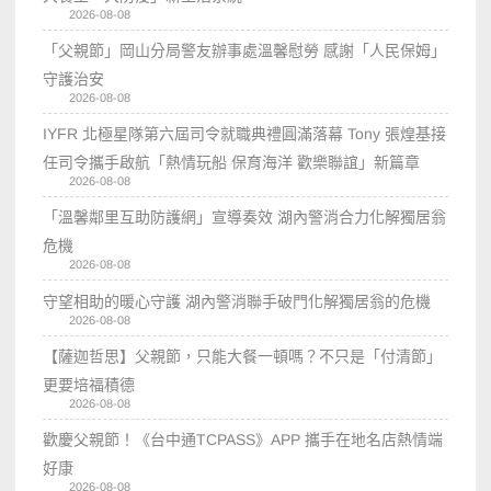
2026-08-08
「父親節」岡山分局警友辦事處溫馨慰勞 感謝「人民保姆」
守護治安
2026-08-08
IYFR 北極星隊第六屆司令就職典禮圓滿落幕 Tony 張煌基接
任司令攜手啟航「熱情玩船 保育海洋 歡樂聯誼」新篇章
2026-08-08
「溫馨鄰里互助防護網」宣導奏效 湖內警消合力化解獨居翁
危機
2026-08-08
守望相助的暖心守護 湖內警消聯手破門化解獨居翁的危機
2026-08-08
【薩迦哲思】父親節，只能大餐一頓嗎？不只是「付清節」
更要培福積德
2026-08-08
歡慶父親節！《台中通TCPASS》APP 攜手在地名店熱情端
好康
2026-08-08