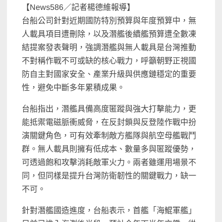
【News586／記者楊德維報導】
台船公司針對近期國防特別預算與年度預算中，無
人載具項目遭刪除，以及潛艦後續艦預算遭全數凍
結提案發表聲明，強調潛艦與無人載具是台灣推動
不對稱作戰不可或缺的核心戰力，呼籲朝野正視國
防自主對國家安全、產業升級與供應鏈穩定的重要
性，避免中斷多年累積成果。
台船指出，潛艦具備高度匿蹤與強大打擊能力，更
能抵禦電磁脈衝威脅，在反封鎖與反登陸作戰中扮
演關鍵角色，可有效牽制敵方艦隊與航空母艦戰鬥
群。無人載具則擁有低成本、數量多與匿蹤優勢，
可透過飽和攻擊消耗敵軍火力。兩者雖運用場景不
同，但同樣是提升台灣防衛韌性的關鍵戰力，缺一
不可。
針對潛艦國造進度，台船表示，首艦「海鯤軍艦」