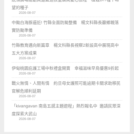
望的種子
2026-08-07
中颱白海豚逼近! 竹縣全面防颱整備 楊文科縣長籲鄉親落
實防颱準備
2026-08-07
竹縣教育邁向新篇章 楊文科縣長視察2新設高中展現高中
五大方案成果
2026-08-07
伊甸桃園庇護工場中秋禮盒開賣 幸福滋味早鳥優惠9折起
2026-08-07
戰火無情、人間有情 約旦母女護照可能逾期卡關求助移民
官解危順利延期
2026-08-07
「kivangavan 南島五感主題遊程」熱烈報名中 邀請民眾深
度探索大武山
2026-08-07