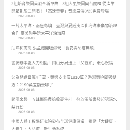
2組培育樂團首發全新單曲 3組人氣樂團同台開唱 從產業
開箱到駁二開唱！「高速青春」音樂展演8/23免費登場
2026-08-08
一片太平洋、兩座島嶼 臺灣與夏威夷深化海洋廢棄物治理
合作 臺美聯手跨太平洋治海廢
2026-08-08
助陣柯志恩 洪孟楷開嗆綠營「食安與防疫無能」
2026-08-08
警友辦事處大力相挺！岡山分局送上「父親節」暖心祝福
2026-08-08
父為兒選舉籌4千萬、競選支出僅1810萬？游淑慧追問鄭朝
方：2190萬差額去哪了
2026-08-08
颱風來襲 五峰鄉果農搶收憂生計 徐欣瑩臉書發起認購水
梨行動
2026-08-08
中國人體工程學研究院發布全球健康倡議 推動「大健康、
大養生、大防疫」新生活系統