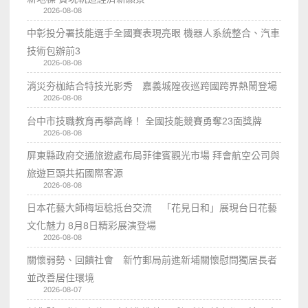
2026-08-08
中彰投分署技能選手全國賽表現亮眼 機器人系統整合、汽車
技術包辦前3
2026-08-08
消災夯枷結合特技光影秀 嘉義城隍夜巡跨國跨界熱鬧登場
2026-08-08
台中市技職教育再攀高峰！ 全國技能競賽勇奪23面獎牌
2026-08-08
屏東縣政府交通旅遊處布局菲律賓觀光市場 拜會航空公司與
旅遊巨頭共拓國際客源
2026-08-08
日本花藝大師梅垣稔抵台交流 「花見日和」展現台日花藝
文化魅力 8月8日精彩展演登場
2026-08-08
關懷弱勢、回饋社會 新竹郵局前進新埔關懷慰問獨居長者
並改善居住環境
2026-08-07