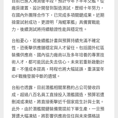
目前已進入海測後半段，預計今年下半年交艦。從
廠房建置、設計開發到製造測試，歷經十年努力，
在國內外團隊合作下，已完成多項關鍵成果。近期
操雷試射成功，更證明「海鯤軍艦」具備實戰能
力，後續測試將持續驗證性能與穩定性。
台船憂心，若後續艦計畫與預算持續充滿不確定
性，恐衝擊供應鏈穩定與人才留任。包括國外紅區
裝備供應商、國內協力廠商以及多年培養的專業技
術人才，都可能因此失去信心。未來若重新啟動計
畫，不僅成本提高，時程也將大幅延誤，重演當年
IDF戰機發展中斷的遺憾。
台船也透露，目前潛艦相關業務約占公司營收四
成，超過八百名員工直接投入潛艦國造，預算若遭
刪減或凍結，將直接衝擊近千個家庭生計與士氣。
此外，由於潛艦關鍵裝備需提前下單生產，一旦預
算遭大幅凍結，將影響供應商信任與未來價格談