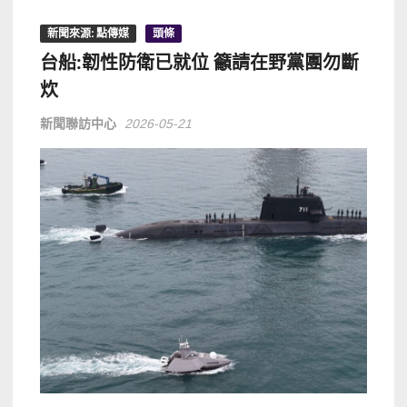
新聞來源: 點傳媒
頭條
台船:韌性防衛已就位 籲請在野黨團勿斷
炊
新聞聯訪中心
2026-05-21