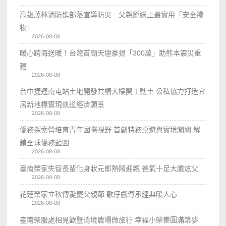
高雄茂林消防進部落宣導防災 父親節送上最實用「安全禮
物」
2026-08-08
暖心跨海送暖！台灣首廟天壇豪捐「300萬」助熊本震災重
建
2026-08-08
台中捷運南屯站土地開發共構大樓開工動土 公私協力打造宜
居新地標實現軌道經濟願景
2026-08-08
僑務探索營培育青年國際視野 首創特務桌遊與實境闖關 解
鎖全球僑務藍圖
2026-08-08
臺南榮家失智長輩化身狀元郎熱鬧迎親 爸氣十足大膽炫父
2026-08-08
花蓮榮家立秋傳愛慶父親節 歌仔戲傳承經典暖人心
2026-08-08
臺南榮服處相見歡暨清境農場微旅行 幸福小榮眷圓滿築夢