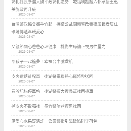
彰化縣長參選人魏平政彰化造勢 喊福利超越六都承接王惠
美施政再升級
2026-08-07
台灣郵政協會攜手竹郵 持續公益關懷暨改善獨居長者居住
環境傳遞溫暖愛心
2026-08-07
父親節關心爸爸心理健康 桃衛生局籲正視男性壓力
2026-08-07
陪孩子一起追夢！幸福台中號啟航
2026-08-07
皮夾遺落計程車 後湖警電聯熱心運將秒送回
2026-08-07
看診記錯停車格 後湖警擴大搜尋幫找回機車
2026-08-07
掉皮夾不敢獨找 長竹警暗巷摸黑找回
2026-08-07
購愛心水果疑遇詐 公園警指引識破陷阱守荷包
2026-08-07