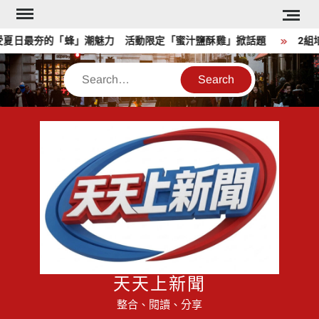
Skip
to
日最夯的「蜂」潮魅力 活動限定「蜜汁鹽酥雞」掀話題
2組培
content
Search
天天上新聞
整合、閱讀、分享