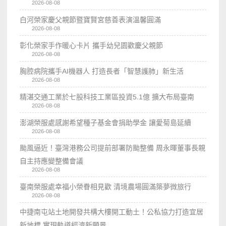
2026-08-08
白河榮家慶父親節暨寶賢宮慈善表演溫馨圓滿
2026-08-08
彰化榮家手作暖心卡片 攜手幼兒園歡慶父親節
2026-08-08
胸腔病院攜手AI機器人 打造長者「智慧護肺」新生活
2026-08-08
精湛交通工業於七股科技工業區投資5.1億 擴大布局臺南
2026-08-08
澎湖榮服處感謝希望種子基金會捐助學金 讓愛菊島延續
2026-08-08
颱風逼近！臺灣港務公司提前部署防颱整備 周永暉董事長親
自主持應變整備會議
2026-08-08
臺南榮服處幸福小榮眷相見歡 清境農場圓滿築夢微旅行
2026-08-08
中捷南屯站土地開發共構大樓開工動土！公私協力打造宜居
新地標 實現軌道經濟新願景