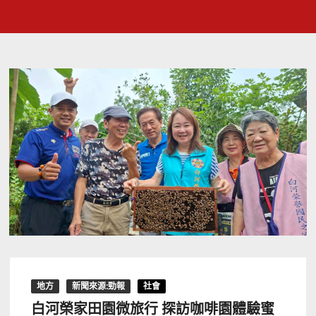
地方
新聞來源:勁報
社會
白河榮家田園微旅行 探訪咖啡園體驗蜜