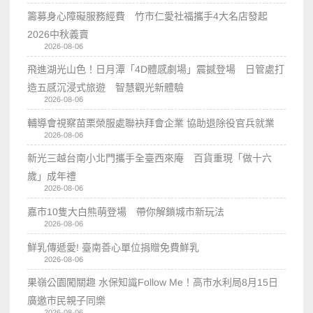
籌募身心障礙服務經費 竹市仁愛社福攜手4大名店發起
2026中秋義賣
2026-08-06
飛進湖光山色！日月潭「4D體感劇場」震撼登場 日管處打
造五感沉浸式旅遊 智慧觀光新體驗
2026-08-06
輔導會視察苗栗榮服處聯袂拜會企業 協助退除役官兵就業
2026-08-06
新光三越台南小北門攜手全臺西來庵 百貨重現「做十六
歲」成年禮
2026-08-06
嘉市10隻大白熊萌登場 帶你解鎖城市新玩法
2026-08-06
鮮乳傳遞愛! 臺南善心單位捐贈免費鮮乳
2026-08-06
果嶺公園闖關趣 水保知識Follow Me！高市水利局8月15日
廣邀市民親子同樂
2026-08-06