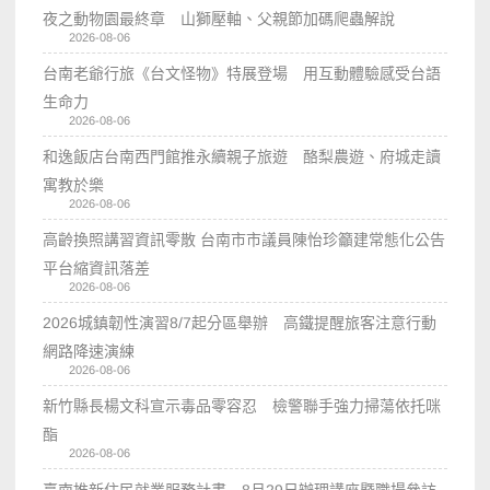
夜之動物園最終章 山獅壓軸、父親節加碼爬蟲解說
2026-08-06
台南老爺行旅《台文怪物》特展登場 用互動體驗感受台語
生命力
2026-08-06
和逸飯店台南西門館推永續親子旅遊 酪梨農遊、府城走讀
寓教於樂
2026-08-06
高齡換照講習資訊零散 台南市市議員陳怡珍籲建常態化公告
平台縮資訊落差
2026-08-06
2026城鎮韌性演習8/7起分區舉辦 高鐵提醒旅客注意行動
網路降速演練
2026-08-06
新竹縣長楊文科宣示毒品零容忍 檢警聯手強力掃蕩依托咪
酯
2026-08-06
臺南推新住民就業服務計畫 8月29日辦理講座暨職場參訪