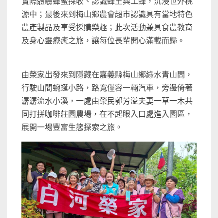
實際體驗蜂蜜採收、認識蜂王與工蜂，沉浸世外桃
源中；最後來到梅山鄉農會超市認識具有當地特色
農產製品及享受採購樂趣；此次活動兼具食農教育
及身心靈療癒之旅，讓每位長輩開心滿載而歸。
由榮家出發來到隱藏在嘉義縣梅山鄉綠水青山間，
行駛山間蜿蜒小路，路寬僅容一輛汽車，旁邊倚著
潺潺流水小溪，一處由榮民郭芳溢夫妻一草一木共
同打拼咖啡莊園農場，在不起眼入口處進入園區，
展開一場豐富生態探索之旅。