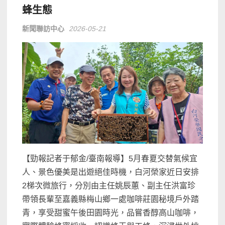
蜂生態
新聞聯訪中心
2026-05-21
【勁報記者于郁金/臺南報導】5月春夏交替氣候宜
人、景色優美是出遊絕佳時機，白河榮家近日安排
2梯次微旅行，分別由主任姚辰蕙、副主任洪富珍
帶領長輩至嘉義縣梅山鄉一處咖啡莊園秘境戶外踏
青，享受甜蜜午後田園時光，品嘗香醇高山咖啡，