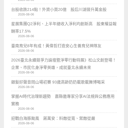
台股收跌214點！外資小買20億 股后川湖晉升萬金股
2026-08-06
星展集團Q2淨利、上半年總收入淨利均創新高 股東權益報
酬率17.5%
2026-08-06
臺南育兒8年有成！黃偉哲打造安心生養育兒神隊友
2026-08-06
2026臺北永續競爭力論壇暨淨零行動特展》松山文創登場！
企業、市民化身淨零英雄，成就臺北永續未來
2026-08-06
銀髮好聲音岡山場初賽 93歲高齡奶奶載歌載舞博喝采
2026-08-06
掌握AI時代治理新趨勢 嘉縣邀專家分享AI法規與公務應用
實務
2026-08-06
迎戰白海豚颱風 蔣萬安：料敵從寬、禦敵從嚴
2026-08-06