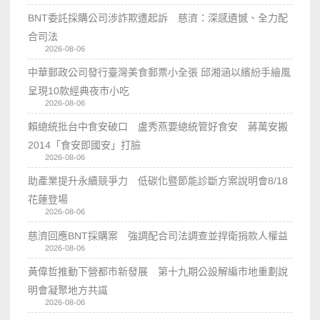
BNT委託採購公司涉詐欺遭起訴 慈濟：深感遺憾、全力配
合司法
2026-08-06
中華郵政公司發行臺灣美食郵票小全張 邱湘涵以繽紛手繪風
呈現10款經典夜市小吃
2026-08-06
賴總統批台中食安破口 盧秀燕要總統管好食安 蔣萬安搬
2014「食安即國安」打臉
2026-08-06
助產業提升永續競爭力 低碳化暨節能診斷方案說明會8/18
花蓮登場
2026-08-06
慈濟回應BNT採購案 強調配合司法調查並捍衛捐款人權益
2026-08-06
黃偉哲推動下營都市新發展 第十九期公設解編市地重劃說
明會凝聚地方共識
2026-08-06