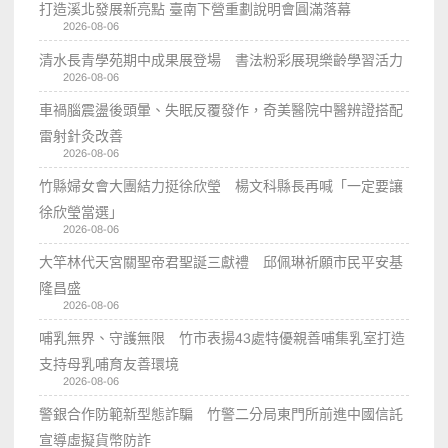
打造溪北發展新亮點 臺南下營重劃說明會圓滿落幕
2026-08-06
清水長青學苑期中成果展登場 書法粉彩展現樂齡學習活力
2026-08-06
車禍腦震盪後頭暈、失眠反覆發作，奇美醫院中醫辨證搭配
雷射針灸改善
2026-08-06
竹縣婦女會大團結力挺徐欣瑩 楊文科縣長再喊「一定要讓
徐欣瑩當選」
2026-08-06
大竿林代天宮關聖帝君聖誕三獻禮 邱佩琳祈願市民平安基
隆昌盛
2026-08-06
哺乳無界、守護無限 竹市表揚43處特優親善哺集乳室打造
支持母乳哺育友善環境
2026-08-06
警銀合作防範新型態詐騙 竹警二分局東門所前進中國信託
宣導虛擬貨幣防詐