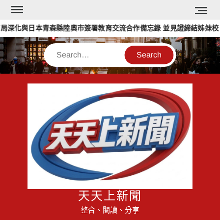
Skip
to
深化與日本青森縣陸奧市簽署教育交流合作備忘錄 並見證締結姊妹校
content
Search
天天上新聞
整合、閱讀、分享