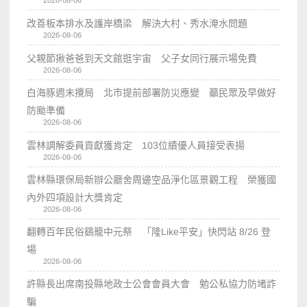
改善板本排水及護岸橋梁 解決大村、秀水淹水問題
2026-08-06
父親節揪爸爸到天文館逛宇宙 父子女同行展示場免費
2026-08-06
白海豚週末攪局 北市提前部署防災應變 籲民眾及早做好
防颱準備
2026-08-06
雲林調解委員貢獻獲肯定 103位績優人員接受表揚
2026-08-06
雲林縣環保局新辦公廳舍周邊空品淨化區景觀工程 榮獲國
內外四項設計大獎肯定
2026-08-06
翻轉百年民俗鷄籠中元祭 「隆Like平安」快閃站 8/26 登
場
2026-08-06
許縣長出席南投縣地政士公會會員大會 勉公私協力防堵詐
騙