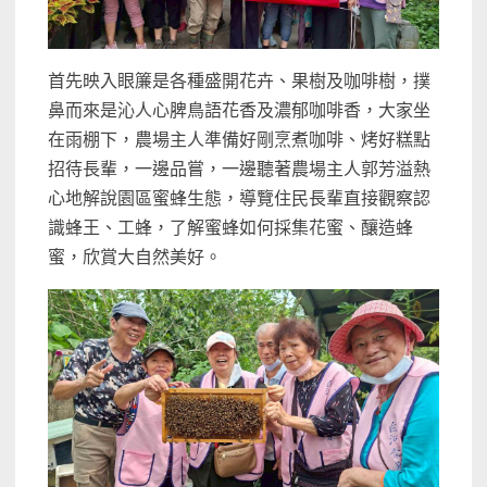
首先映入眼簾是各種盛開花卉、果樹及咖啡樹，撲
鼻而來是沁人心脾鳥語花香及濃郁咖啡香，大家坐
在雨棚下，農場主人準備好剛烹煮咖啡、烤好糕點
招待長輩，一邊品嘗，一邊聽著農場主人郭芳溢熱
心地解說園區蜜蜂生態，導覽住民長輩直接觀察認
識蜂王、工蜂，了解蜜蜂如何採集花蜜、釀造蜂
蜜，欣賞大自然美好。