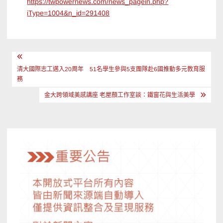
https://twpowernews.com/news_pagein.php?
iType=1004&n_id=291408
文
章
清大國際志工邁入20周年 51名學生參與5支團隊赴6國推動多元教育服
務
導
金大跨領域美感講座 老屋顏工作室談：鐵窗花與生活美學
覽