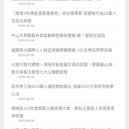
2026-08-06
「旗津X哈瑪星盛夏優惠券」結合風箏節 首週吸引逾10萬人
次走訪商圈
2026-08-06
中山大學劇藝系首度動靜態服裝雙展 聽！服裝在說話
2026-08-06
福爾摩沙國際七人制足球錦標賽開幕 192支隊伍齊聚高雄
2026-08-06
以旅行取代禮物，用陪伴創造最珍貴的回憶！屏縣推山海、
藝文與客庄風情七大父親節遊程
2026-08-06
高市勞工局8/23職人講座開始報名 億級CEO分享跨界創業
心法
2026-08-06
楊梅區115年度模範父親表揚大會 無私父愛致上崇高敬意
與祝福
2026-08-06