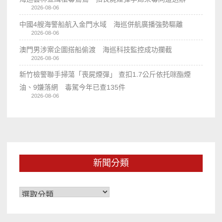
2026-08-06
中國4艘海警船航入金門水域 海巡併航廣播強勢驅離
2026-08-06
澳門男涉案企圖搭船偷渡 海巡科技監控成功攔截
2026-08-06
新竹檢警聯手掃蕩「喪屍煙彈」 查扣1.7公斤依托咪酯煙
油、9嫌落網 毒駕今年已查135件
2026-08-06
新聞分類
新
聞
分