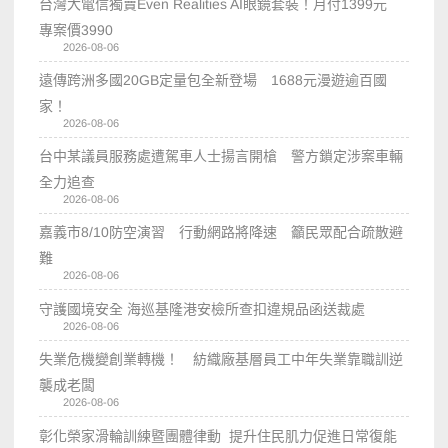
台灣大電信獨賣Even Realities AI眼鏡套裝！月付1399元
專案價3990
2026-08-06
遠傳跨洲多國20GB定量包全新登場 1688元漫遊逾百國
家！
2026-08-06
台中某議員服務處遭駕車人士揚言開槍 警方鎖定涉案車輛
全力追查
2026-08-06
嘉義市8/10防空演習 行動網路將降速 籲民眾配合疏散避
難
2026-08-06
守護國境安全 海巡基隆港安檢所查扣違規品函送裁處
2026-08-06
失業危機變創業轉機！ 紡織廠基層員工中年失業靠職訓逆
襲成老闆
2026-08-06
彰化榮家滑輪訓練暨團體律動 提升住民肌力促進日常復能