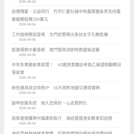
2026-08-06
送禮傳愛、公益同行 竹市仁愛社福中秋義賣邀各界支持籌
募服務經費250萬元
2026-08-06
工作過勞眼前發黑 北門巡警眼尖急扶女子化解危機
2026-08-06
逛賣場熱中暑昏厥 南門警與消即時救援急送醫
2026-08-06
中年失業變創業老闆！ 43歲男靠職訓考取乙級證照翻轉沒
落家業
2026-08-06
綠色運具結合特色IP 10大萌熊地圖引爆尋寶熱
2026-08-06
副甲狀腺失控 拖久恐骨折、心血管鈣化
2026-08-06
旅客違規攜帶中國產刺梨汁 海巡基隆港全數查扣送辦
2026-08-06
海巡雲林查緝槍毒鴛鴦 扣喪屍煙彈孕婦染毒同遭送辦