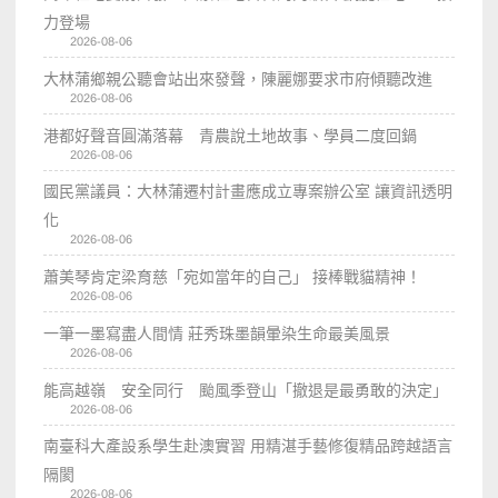
力登場
2026-08-06
大林蒲鄉親公聽會站出來發聲，陳麗娜要求市府傾聽改進
2026-08-06
港都好聲音圓滿落幕 青農說土地故事、學員二度回鍋
2026-08-06
國民黨議員：大林蒲遷村計畫應成立專案辦公室 讓資訊透明
化
2026-08-06
蕭美琴肯定梁育慈「宛如當年的自己」 接棒戰貓精神！
2026-08-06
一筆一墨寫盡人間情 莊秀珠墨韻暈染生命最美風景
2026-08-06
能高越嶺 安全同行 颱風季登山「撤退是最勇敢的決定」
2026-08-06
南臺科大產設系學生赴澳實習 用精湛手藝修復精品跨越語言
隔閡
2026-08-06