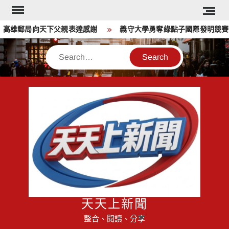
Skip
to
高雄郵局向天下父親表達感謝
義守大學勇奪綠點子國際發明競賽六項
content
Search
天天上新聞
整合、閱讀、分享