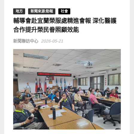
地方
新聞來源:勁報
社會
輔導會赴宜蘭榮服處精進會報 深化醫護
合作提升榮民眷照顧效能
新聞聯訪中心
2026-05-21