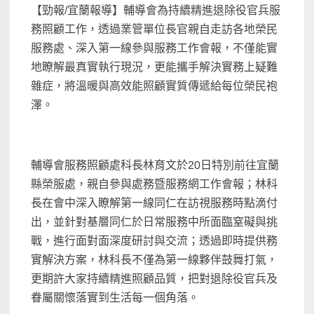
【勁報/宜蘭報導】輔導會為持續精進退除役官兵服
務照顧工作，透過業管單位長官親自走訪各地榮民
服務處、深入第一線參與服務工作會報，不僅能實
地瞭解最真實執行現況，更能攜手解決實務上疑難
雜症，將溫暖與高效能照顧實質傳遞給每位榮民袍
澤。
輔導會服務照顧處科長林育文於20日特別前往宜蘭
縣榮服處，親自參與處務暨服務網工作會報；林科
長在會中深入瞭解第一線同仁在訪視服務時點滴付
出，並針對基層同仁於日常服務中所面臨窒礙與挑
戰，進行面對面深度研討與交流；透過即時提供務
實解決方案，林科長不僅為第一線夥伴鼓舞打氣，
更期許大家持續精進照顧品質，把對退除役官兵及
眷屬關懷落實到生活每一個角落。