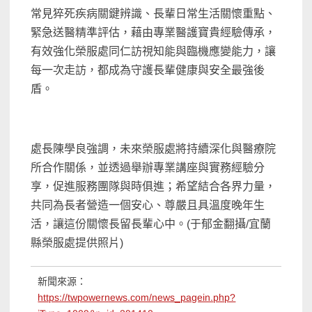
常見猝死疾病關鍵辨識、長輩日常生活關懷重點、
緊急送醫精準評估，藉由專業醫護寶貴經驗傳承，
有效強化榮服處同仁訪視知能與臨機應變能力，讓
每一次走訪，都成為守護長輩健康與安全最強後
盾。
處長陳學良強調，未來榮服處將持續深化與醫療院
所合作關係，並透過舉辦專業講座與實務經驗分
享，促進服務團隊與時俱進；希望結合各界力量，
共同為長者營造一個安心、尊嚴且具溫度晚年生
活，讓這份關懷長留長輩心中。(于郁金翻攝/宜蘭
縣榮服處提供照片)
新聞來源：
https://twpowernews.com/news_pagein.php?