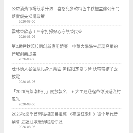
公益消費市場競爭升溫 喜憨兒多款特色中秋禮盒籲公部門
落實優先採購政策
2026-08-06
雲林榮欣志工居家打掃貼心守護榮民眷
2026-08-06
第2屆鈣鈦礦校園創新應用競賽 中華大學學生展現亮眼的
跨域創新成果
2026-08-06
茂林情人谷溫泉化身水樂園 暑假限定夏令營 快帶帶孩子去
放電
2026-08-06
「2026海線潮旅行」開放報名 五大主題遊程帶你漫遊漁村
風光
2026-08-06
2026秋樂季首開強檔節目推薦 《臺語紅歌Ⅲ》彼个年代音
樂會 臺語紅歌繼續唱給你聽
2026-08-06