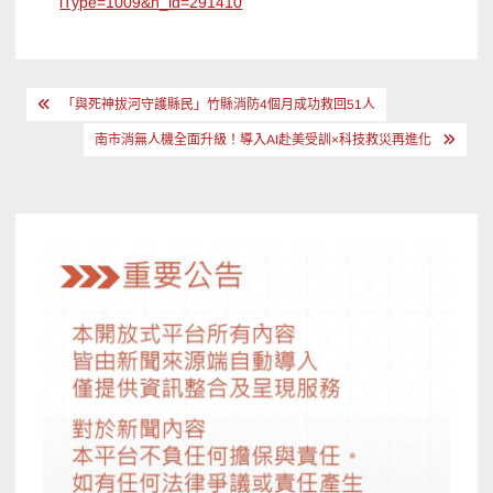
iType=1009&n_id=291410
文
「與死神拔河守護縣民」竹縣消防4個月成功救回51人
章
南市消無人機全面升級！導入AI赴美受訓×科技救災再進化
導
覽