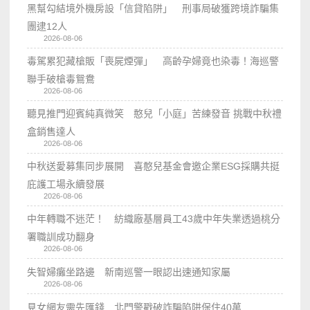
黑幫勾結境外機房設「信貸陷阱」 刑事局破獲跨境詐騙集
團逮12人
2026-08-06
毒駕累犯藏槍販「喪屍煙彈」 高齡孕婦竟也染毒！海巡警
聯手破槍毒鴛鴦
2026-08-06
聽見推門迎賓純真微笑 憨兒「小庭」苦練發音 挑戰中秋禮
盒銷售達人
2026-08-06
中秋送愛募集同步展開 喜憨兒基金會邀企業ESG採購共挺
庇護工場永續發展
2026-08-06
中年轉職不迷茫！ 紡織廠基層員工43歲中年失業透過桃分
署職訓成功翻身
2026-08-06
失智婦癱坐路邊 新南巡警一眼認出速通知家屬
2026-08-06
見女網友需先匯錢 北門警戳破詐騙陷阱保住40萬