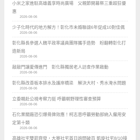
小米之家進駐高雄義享時尚廣場 父親節開幕祭三重超狂優
惠
2026-08-06
少子化時代的地方解方！彰化市未婚聯誼6年促成10對佳偶
2026-08-06
彰化縣長參選人魏平政率議員團隊攜手造勢 盼翻轉彰化打
造新局
2026-08-06
敲敲門讓愛傳進門 彰化縣獨居老人訪查作業啟動
2026-08-06
彰化縣改善板本排水及護岸橋梁 解決大村、秀水淹水問題
2026-08-06
立委親赴公視考察力挺 呼籲朝野理性審查預算
2026-08-06
石化業關廠恐引爆骨牌效應！柯志恩呼籲勞動部納入僱用安
定第十類
2026-08-06
高雄社宅雙箭齊發，大寮社宅首日詢問破百 凱旋社宅8/10接