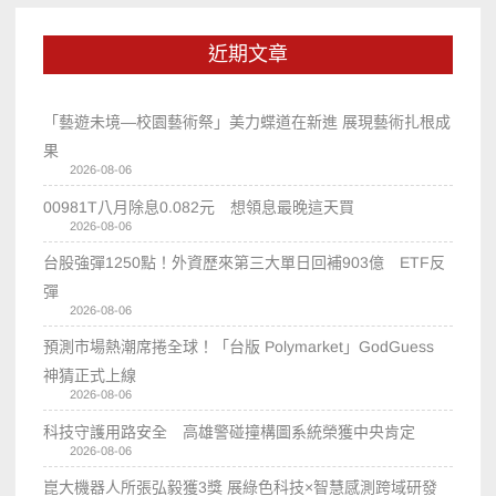
近期文章
「藝遊未境—校園藝術祭」美力蝶道在新進 展現藝術扎根成
果
2026-08-06
00981T八月除息0.082元 想領息最晚這天買
2026-08-06
台股強彈1250點！外資歷來第三大單日回補903億 ETF反
彈
2026-08-06
預測市場熱潮席捲全球！「台版 Polymarket」GodGuess
神猜正式上線
2026-08-06
科技守護用路安全 高雄警碰撞構圖系統榮獲中央肯定
2026-08-06
崑大機器人所張弘毅獲3獎 展綠色科技×智慧感測跨域研發