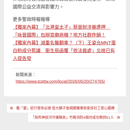
國際公益交流與影響力。
更多警政時報報導
【獨家內幕】「北港皇太子」蔡晉財涉暴遭押
「咏晉國際」包辦宮廟商機？地方社群炸鍋！
【獨家內幕】減重名醫翻車？（下）王姿允MNT蛋
白粉成分惹議 衛生局函覆「依法裁處」北檢已有
人提告發
新聞來源：
https://www.tcpttw.com/local/2026/05/20/274765/
文
載「愛」前行使命必達 恆大獅子會捐贈機車助家扶社工安心服務
章
「與死神拔河守護縣民」竹縣消防4個月成功救回51人
導