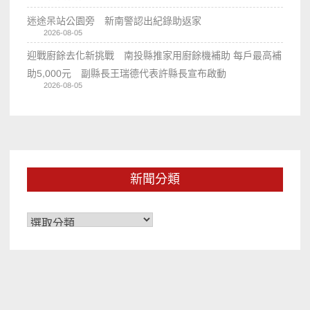
迷途呆站公園旁 新南警認出紀錄助返家
2026-08-05
迎戰廚餘去化新挑戰 南投縣推家用廚餘機補助 每戶最高補
助5,000元 副縣長王瑞德代表許縣長宣布啟動
2026-08-05
新聞分類
新
聞
分
類