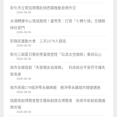
彰化市立管弦樂團赴紐西蘭推動音樂外交
2026-08-05
水湳轉運中心落成啟用！盧秀燕：打造「七轉七接」交通樞
紐任意門
2026-08-05
彰縣民運動大會 三天2279人競技
2026-08-05
新光三越夏日藝術季臺南登陸「玩具太空總部」重拾玩心
2026-08-05
桃市全國首創「失智親友協尋碼」 科技結合平安符守護失
智長者
2026-08-05
桃市表揚179個淨零永續典範 朝淨零永續城市穩健邁進
2026-08-05
桃園青創博覽會暨生醫新創媒合博覽會 助青年新創拓展國
際市場
2026-08-05