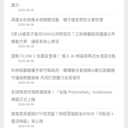
實力
2026-08-06
高雄水利局推水保闖關活動 親子健走學防災拿好禮
2026-08-06
0至18歲孩子每月5000元何時到位？江和樹籲政府儘速公布
推動方案 讓家長安心育兒
2026-08-06
雲鯨 FLOW 2 信義區登場！ 導入 AI 辨識與熱活水清潔功能
2026-08-06
科林助聽器攜手新竹縣政府、聲暉聯合會捐贈AI數位助聽器
守護弱勢聽損者 共同打造聽力友善城市
2026-08-06
全球預測市場熱潮席捲！「台版 Polymarket」GodGuess
神猜正式上線
2026-08-06
跟風買高風險ETF慘洗盤？財經雪倫點名00929「月配息＋
靈活換股」安心抱
2026-08-06