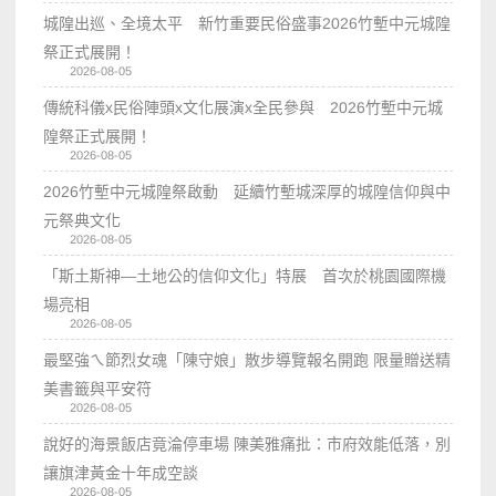
城隍出巡、全境太平 新竹重要民俗盛事2026竹塹中元城隍
祭正式展開！
2026-08-05
傳統科儀x民俗陣頭x文化展演x全民參與 2026竹塹中元城
隍祭正式展開！
2026-08-05
2026竹塹中元城隍祭啟動 延續竹塹城深厚的城隍信仰與中
元祭典文化
2026-08-05
「斯土斯神—土地公的信仰文化」特展 首次於桃園國際機
場亮相
2026-08-05
最堅強ㄟ節烈女魂「陳守娘」散步導覽報名開跑 限量贈送精
美書籤與平安符
2026-08-05
說好的海景飯店竟淪停車場 陳美雅痛批：市府效能低落，別
讓旗津黃金十年成空談
2026-08-05