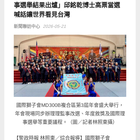
事選舉結果出爐」邱銘乾博士高票當選
喊話讓世界看見台灣
新聞聯訪中心
2026-05-21
國際獅子會MD300B複合區第3屆年會盛大舉行，
年會現場同步辦理理監事改選、年度敘獎及國際理
事選舉等重要議程。（圖／記者林照東攝）
【警政時報 林照東／綜合報導】國際獅子會