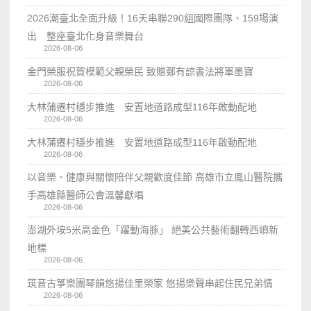
2026潮臺北全面升級！16天串聯290組國際團隊、159場演
出 整座臺北化身音樂舞台
2026-08-06
金門榮服祝賀模範父親榮民 致贈鄭有諒書法將軍墨寶
2026-08-06
大林蒲遷村穩步推進 安置地道路成型116年啟動配地
2026-08-06
大林蒲遷村穩步推進 安置地道路成型116年啟動配地
2026-08-06
以音樂、健康與關懷陪伴父親歡度佳節 高雄市立鳳山醫院攜
手高雄縣醫師公會溫馨獻唱
2026-08-06
澎湖外垵5米高金色「躍動海豚」 絕美公共藝術翻轉西嶼新
地標
2026-08-06
筑音古箏樂團琴韻悠揚佳里榮家 悠揚樂聲串起住民兄弟情
2026-08-06