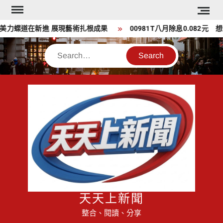
Skip
to
力蝶道在新進 展現藝術扎根成果
00981T八月除息0.082元 想
content
Search
天天上新聞
整合、閱讀、分享