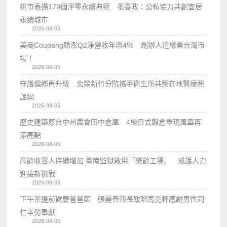
桃市表揚179個淨零永續典範 張善政：公私協力共創宜居
永續城市
2026-08-05
美商Coupang酷澎Q2淨營收年增4％ 創辦人這樣看台灣市
場！
2026-08-05
守護偏鄉再升級 北榮新竹分院攜手衛生所共築在地醫療照
護網
2026-08-05
歷史建築原台中州農會田中倉庫 4棟日式穀倉重現風華再
添亮點
2026-08-05
高齡收容人持續增加 臺南監獄啟用「樂齡工場」 戒護人力
迎接新挑戰
2026-08-05
下午茶提前歡慶爸爸節 張麗善縣長致贈馬克杯感謝男性同
仁辛勞奉獻
2026-08-05