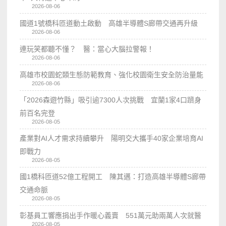
2026-08-06
國道1號橋科匝道動土啟動 高雄半導體S廊帶交通再升級
2026-08-06
連玩笑都聽不懂？ 醫：當心大腦拉警報！
2026-08-06
高雄市校園蛇類生態防範教育、強化校園衛生安全防治量能
2026-08-06
「2026森遊竹縣」吸引逾7300人次挑戰 宜蘭1家4口躋身
前百名完登
2026-08-05
產業對AI人才需求持續攀升 陽明交大攜手40家企業培育AI
即戰力
2026-08-05
國1橋科匝道52億工程開工 陳其邁：打造高雄半導體S廊帶
交通命脈
2026-08-05
彰基員工響應捐出手作暖心義賣 551萬元助兩萬人次就醫
2026-08-05