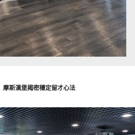
 摩斯漢堡揭密穩定留才心法