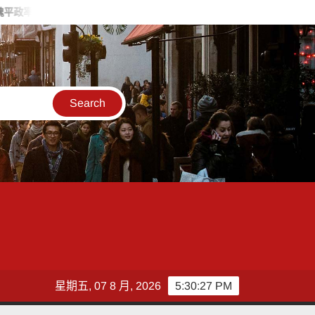
隊攜手造勢 盼翻轉彰化打造新局
敲敲門讓愛傳進門 彰化縣獨
星期五, 07 8 月, 2026
5:30:29 PM