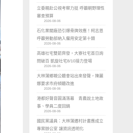
立委親赴公視考察力挺 呼籲朝野理性
審查預算
2026-08-06
石化業關廠恐引爆骨牌效應！柯志恩
呼籲勞動部納入僱用安定第十類
2026-08-06
高雄社宅雙箭齊發，大寮社宅首日詢
問破百 凱旋社宅8/10接力登場
2026-08-06
大林蒲鄉親公聽會站出來發聲，陳麗
娜要求市府傾聽改進
2026-08-06
港都好聲音圓滿落幕 青農說土地故
事、學員二度回鍋
2026-08-06
國民黨議員：大林蒲遷村計畫應成立
專案辦公室 讓資訊透明化