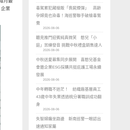
每月最
毒駕累犯藏槍販「喪屍煙彈」 高齡
，企業
孕婦竟也染毒！海巡警聯手破槍毒鴛
鴦
2026-08-06
聽見推門迎賓純真微笑 憨兒「小
庭」苦練發音 挑戰中秋禮盒銷售達人
2026-08-06
中秋送愛募集同步展開 喜憨兒基金
會邀企業ESG採購共挺庇護工場永續
發展
2026-08-06
中年轉職不迷茫！ 紡織廠基層員工
43歲中年失業透過桃分署職訓成功翻
身
2026-08-06
失智婦癱坐路邊 新南巡警一眼認出
速通知家屬