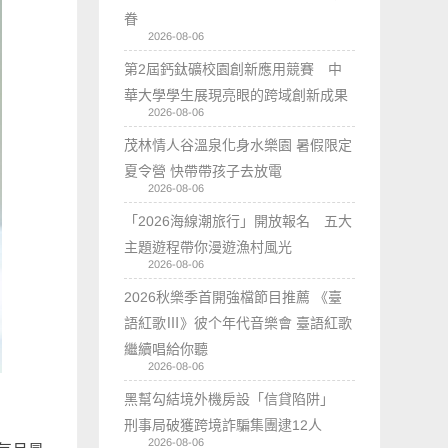
眷
2026-08-06
第2屆鈣鈦礦校園創新應用競賽 中
華大學學生展現亮眼的跨域創新成果
2026-08-06
茂林情人谷溫泉化身水樂園 暑假限定
夏令營 快帶帶孩子去放電
2026-08-06
「2026海線潮旅行」開放報名 五大
主題遊程帶你漫遊漁村風光
2026-08-06
2026秋樂季首開強檔節目推薦 《臺
語紅歌Ⅲ》彼个年代音樂會 臺語紅歌
繼續唱給你聽
2026-08-06
黑幫勾結境外機房設「信貸陷阱」
刑事局破獲跨境詐騙集團逮12人
2026-08-06