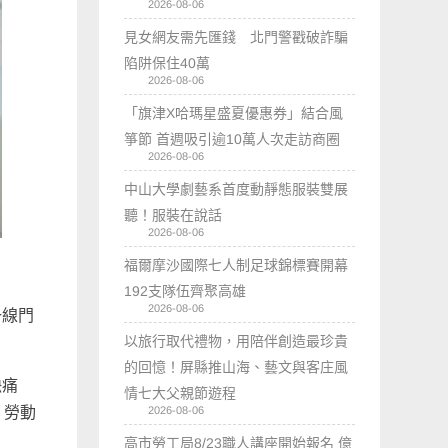
2026-08-06
見女網友需先匯錢 北門警戳破詐騙
陷阱保住40萬
2026-08-06
「旗津X哈瑪星盛夏優惠券」結合風
箏節 首週吸引逾10萬人次走訪商圈
2026-08-06
中山大學劇藝系首度動靜態服裝雙展
聽！服裝在說話
2026-08-06
福爾摩沙國際七人制足球錦標賽開幕
192支隊伍齊聚高雄
2026-08-06
一線門
以旅行取代禮物，用陪伴創造最珍貴
的回憶！屏縣推山海、藝文與客庄風
缺痛
情七大父親節遊程
：勞動
2026-08-06
高市勞工局8/23職人講座開始報名 億