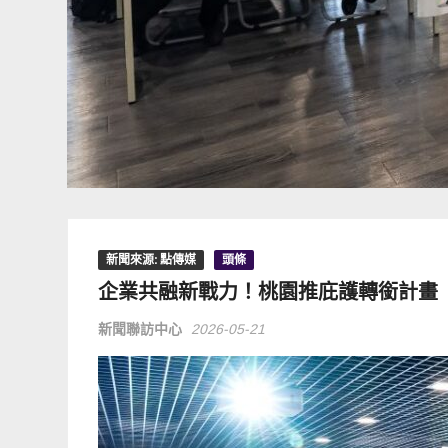
新聞來源: 點傳媒
頭條
企業共融新戰力！桃園推庇護轉銜計畫
新聞聯訪中心
2026-05-21