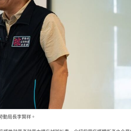
勞動局長李賢祥。