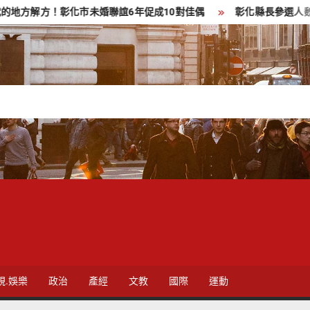
化市未婚聯誼6年促成10對佳偶
彰化縣長參選人魏平政率議員團
視.娛樂
政治
產經
文教
國際
運動