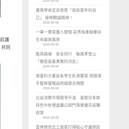
2026-08-06
蕭美琴肯定梁育慈「宛如當年的自
己」 接棒戰貓精神！
2026-08-06
一筆一墨寫盡人間情 莊秀珠墨韻暈染
生命最美風景
市庇護
2026-08-06
，共同
能高越嶺 安全同行 颱風季登山
「撤退是最勇敢的決定」
2026-08-06
南臺科大產設系學生赴澳實習 用精湛
手藝修復精品跨越語言隔閡
2026-08-06
公益消費市場競爭升溫 喜憨兒多款
特色中秋禮盒籲公部門落實優先採購
政策
2026-08-06
雲林榮欣志工居家打掃貼心守護榮民