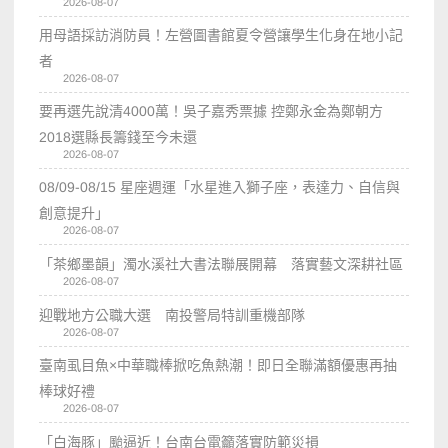
2026-08-07
用母語採訪消防員！左營圖書館夏令營讓學生化身在地小記
者
2026-08-07
要再選先說清4000萬！吳子嘉秀票據 控鄭永金為鄭朝方
2018選縣長籌錢至今未還
2026-08-07
08/09-08/15 星座週運「水星進入獅子座，表達力、自信與
創意提升」
2026-08-07
「茶鄉墨韻」濁水溪社大書法聯展開幕 落實藝文深耕社區
2026-08-07
迎戰地方公職大選 南投警局特訓重機部隊
2026-08-07
臺南虱目魚×中華職棒掀吃魚熱潮！即日全聯滿額優惠再抽
棒球好禮
2026-08-07
「白海豚」颱逼近！台南台電籲落實防範災損