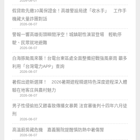
2026-08-07
假貸款先繳10萬保證金！高雄警設局逮「收水手」 工作手
機藏大量詐團對話
2026-08-07
警報一響高雄街頭瞬間淨空！城鎮韌性演習登場 輕軌停
駛、民眾就地避難
2026-08-07
白海豚颱風來襲！台電台東區處全面整備迎戰強風豪雨 籲多
利用「台灣電力APP」查詢
2026-08-07
暑假出遊新選擇！ 2026暑期遊程精選特色深度遊程深入體
驗在地客庄與農村魅力
2026-08-07
男子性侵偷拍又餵毒致傳播女暴斃 法官審後判十四年六月徒
刑
2026-08-07
高溫廚房藏危機 嘉義醫院提醒慎防熱中暑傷腎
2026-08-07