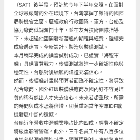
（SAT）後半段，預計於今年下半年交艦。在面對
全球最嚴苛的外在環境下，台灣掌握了難得的國際
局勢機會之窗。歷經政府行政團隊、軍方、台船及
協力廠商低調奮鬥十年，並在友台技術團隊指導
下，未超過他國開發新潛艦的期程與經費，陸續完
成廠房建置、全新設計、製造與裝備測試。
本月稍早完成的操雷試射成功，已證實「海鯤軍
艦」具備實質戰力，後續測試將進一步確認性能與
穩定性，台船對後續艦的建造充滿信心。
然而，後續艦計畫與預算若面臨不確定性，將導致
配合廠商、國外紅區裝備供應商及國內好不容易培
養的稀有傑出人才失去信心。未來若想重啟，所需
的時間與成本恐將倍增，切莫重蹈當年空軍IDF戰
機發展中斷的遺憾。
台船近年營收中潛艦業務占比約四成，經費不確定
將嚴重影響營運。此外，三千名員工中有八百多位
直接參與潛艦國造計畫，預算遭刪減、凍結將直接