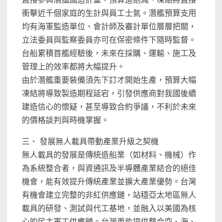
衝擊近千個家庭的生計與員工士氣。潛艦預算支用
均有海軍監造單位、會計師及審計單位層層把關，
立法委員與監察委員亦可在保密條件下隨時監督。
台船累積首艦經驗後，未來在採購、運輸、施工及
管理上的效率都將大幅提升。
由於潛艦重要裝備須先下訂才開始生產，預算大幅
凍結將導致製造期程延宕，引發供應商對我國後續
建造信心的懷疑，甚至導致合約爭議，不利於未來
的價格談判與時機掌握。
三、 發展無人載具帶動產業升級之契機
無人載具的發展是傳統造船業（如材料、機械）作
為系統整合者，與資通訊及半導體產業結合的絕佳
機會，能有效提升傳統產業並擴大產業優勢。台灣
有機會建立完整的非紅供應鏈，站穩亞太地區無人
載具的研發、測試與代工基地，並融入以美國為核
心的民主軍工供應鏈。台灣更能提供整合空、海、