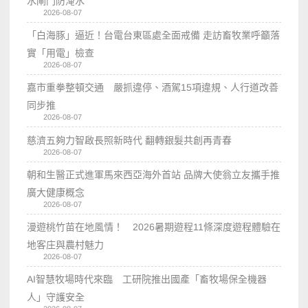
水閘門防淹水
2026-08-07
「白海豚」逼近！台電台東區處全面戒備 走訪畜牧業呼籲落
實「用電」檢查
2026-08-07
嘉市重拳整頓交通 嚴抓違停、酒駕15項違規、人行道改善
同步推
2026-08-07
慈濟五夠力智啟長照新時代 翻轉銀髮共創再青春
2026-08-07
朝和生醫正式進軍馬來西亞海外首站 品牌大使翁立友攜手推
廣大健康概念
2026-08-07
漫遊桃竹苗在地風情！ 2026暑期遊程11條深度遊程體驗在
地客庄與農村魅力
2026-08-07
AI智慧牧場時代來臨 工研院推出國產「畜牧場保全機器
人」守護安全