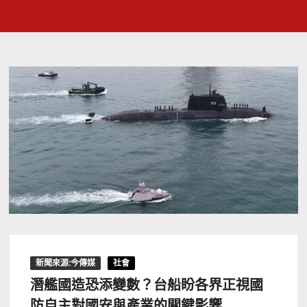
新聞來源:今傳媒
社會
潛艦國造恐添變數？台船盼各界正視國
防自主對國安與產業的關鍵影響