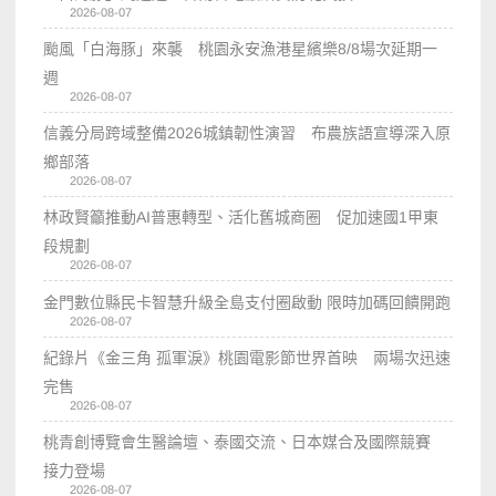
2026-08-07
颱風「白海豚」來襲 桃園永安漁港星繽樂8/8場次延期一
週
2026-08-07
信義分局跨域整備2026城鎮韌性演習 布農族語宣導深入原
鄉部落
2026-08-07
林政賢籲推動AI普惠轉型、活化舊城商圈 促加速國1甲東
段規劃
2026-08-07
金門數位縣民卡智慧升級全島支付圈啟動 限時加碼回饋開跑
2026-08-07
紀錄片《金三角 孤軍淚》桃園電影節世界首映 兩場次迅速
完售
2026-08-07
桃青創博覽會生醫論壇、泰國交流、日本媒合及國際競賽
接力登場
2026-08-07