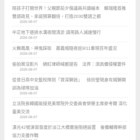
陪孩子打開世界！父親節前夕偕議員共讀繪本 賴瑞隆首推
雙語政見、承諾預算翻倍，打造2030雙語之都
2026-08-07
中正地下道排水溝夜間清淤 請用路人減速慢行
2026-08-07
火舞鳳凰、神鬼踩街 嘉義城隍夜巡9/11重現百年盛況
2026-08-07
偷拍案沒影片 網紅律師喊都提告 法界：須具備侵權要件
2026-08-07
從昔日高中女籃校隊到「資深獅迷」 徐欣瑩現身攻城獅開
訓為球隊加油
2026-08-07
立法院長韓國瑜接見美眾院外交委員會榮譽主席麥考爾 深化
臺美交流
2026-08-07
漢光42號演習首度於淡江大橋實施阻絕設置 後備輔導幹部
協力支援作戰