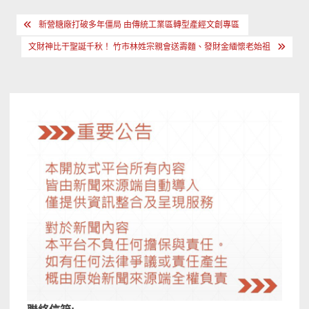
文
新營糖廠打破多年僵局 由傳統工業區轉型產經文創專區
章
文財神比干聖誕千秋！ 竹市林姓宗親會送壽麵、發財金緬懷老始祖
導
覽