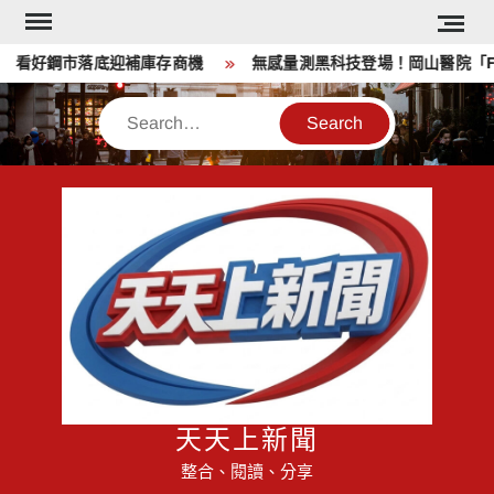
Skip
to
看好鋼市落底迎補庫存商機
無感量測黑科技登場！岡山醫院「Face
content
Search
天天上新聞
整合、閱讀、分享