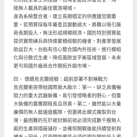
陸無人載具的最佳實測場域。
身為系統整合者，建立長期穩定的供應鏈至關重
要。若預算採每年審查且變動過大，將難以吸引廠
商長期投入，無法形成規模經濟。國防特別預算能
提供實際練兵與快速累積經驗的機會，對產業發展
助益巨大。台船有信心整合國內外技術，進行模組
化與分散式生產，降低風險並平衡區域發展，未來
更可與國外廠商合作開拓外銷市場。
四、 借鏡烏克蘭經驗：超前部署不對稱戰力
烏克蘭衝突帶給國際兩大啟示：第一，缺乏具備嚇
阻力的重大武器裝備，易引發侵略者的野心，但重
大裝備的籌獲期程長且昂貴。第二，雖然能以大量
廉價的無人艇逼退艦隊，但要將此模式複製到台
灣，最困難的在於被封鎖前就必須完成數千艘無人
艇的生產與隱蔽儲存，並確保開戰後能持續發射與
補充。因此，這兩類裝備皆必須從現在開始投入資