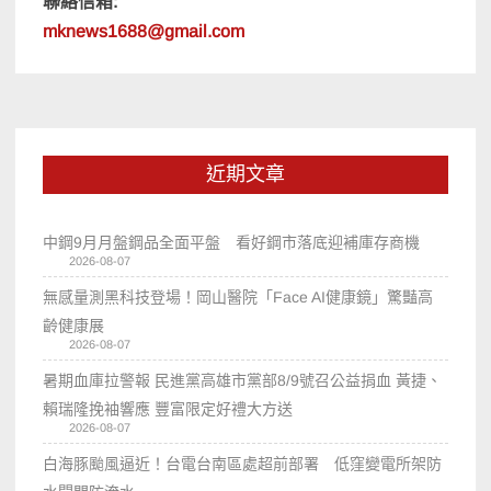
聯絡信箱:
mknews1688@gmail.com
近期文章
中鋼9月月盤鋼品全面平盤 看好鋼市落底迎補庫存商機
2026-08-07
無感量測黑科技登場！岡山醫院「Face AI健康鏡」驚豔高
齡健康展
2026-08-07
暑期血庫拉警報 民進黨高雄市黨部8/9號召公益捐血 黃捷、
賴瑞隆挽袖響應 豐富限定好禮大方送
2026-08-07
白海豚颱風逼近！台電台南區處超前部署 低窪變電所架防