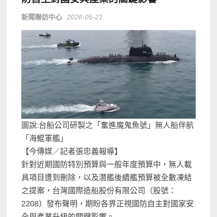
新聞聯訪中心
2026-05-21
圖說:台船公司研製之「奮進魔鬼魚號」無人船伴航
「海鯤軍艦」
【今傳媒／記者張忠義報導】
針對近期國防特別預算與一般年度預算中，無人載
具項目遭到刪除，以及潛艦後續艦預算被全數凍結
之提案，台灣國際造船股份有限公司（股號：
2208）發布聲明，期盼各界正視國防自主對國家安
全與產業升級的關鍵影響。