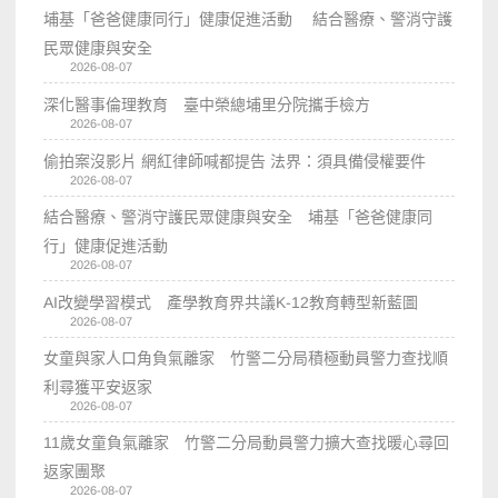
埔基「爸爸健康同行」健康促進活動 結合醫療、警消守護
民眾健康與安全
2026-08-07
深化醫事倫理教育 臺中榮總埔里分院攜手檢方
2026-08-07
偷拍案沒影片 網紅律師喊都提告 法界：須具備侵權要件
2026-08-07
結合醫療、警消守護民眾健康與安全 埔基「爸爸健康同
行」健康促進活動
2026-08-07
AI改變學習模式 產學教育界共議K-12教育轉型新藍圖
2026-08-07
女童與家人口角負氣離家 竹警二分局積極動員警力查找順
利尋獲平安返家
2026-08-07
11歲女童負氣離家 竹警二分局動員警力擴大查找暖心尋回
返家團聚
2026-08-07