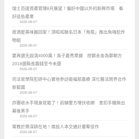
瑞士百達資產管理8月展望！偏好中國以外的新興市場 看
好這些產業
2026-08-07
居酒屋美味搬回家！頂呱呱聯名日本「角瓶」推出角嗨尬炸
物組
2026-08-07
要再選先說清4000萬！吳子嘉秀票據 控鄭永金為鄭朝方
2018選縣長籌錢至今未還
2026-08-07
司法官學院犯研中心實地參訪衛福部嘉療 深化醫法跨界合作
新藍圖
2026-08-07
詐團收水手現身就栽了！前鎮警方埋伏收網 查扣手機揪出
幕後黑手
2026-08-07
寓教於樂深耕在地！南投人本交通計畫奪佳作
2026-08-07