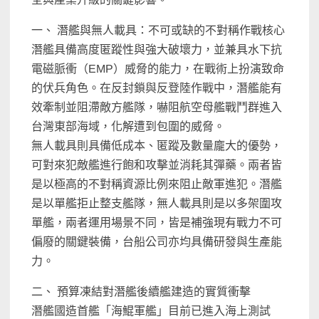
一、 潛艦與無人載具：不可或缺的不對稱作戰核心
潛艦具備高度匿蹤性與強大破壞力，並兼具水下抗
電磁脈衝（EMP）威脅的能力，在戰術上扮演致命
的伏兵角色。在反封鎖與反登陸作戰中，潛艦能有
效牽制並阻滯敵方艦隊，嚇阻航空母艦戰鬥群進入
台灣東部海域，化解遭到包圍的威脅。
無人載具則具備低成本、匿蹤及數量龐大的優勢，
可對來犯敵艦進行飽和攻擊並消耗其彈藥。兩者皆
是以極高的不對稱資源比例來阻止敵軍進犯。潛艦
是以單艦拒止整支艦隊，無人載具則是以多架圍攻
單艦，兩者運用場景不同，皆是補強現有戰力不可
偏廢的關鍵裝備，台船公司亦均具備研發與生產能
力。
二、 預算凍結對潛艦後續艦建造的實質衝擊
潛艦國造首艦「海鯤軍艦」目前已進入海上測試