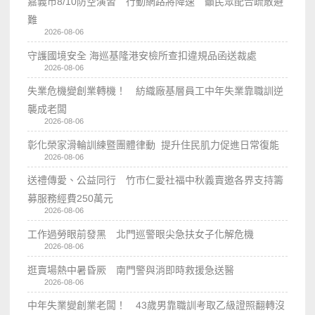
嘉義市8/10防空演習 行動網路將降速 籲民眾配合疏散避
難
2026-08-06
守護國境安全 海巡基隆港安檢所查扣違規品函送裁處
2026-08-06
失業危機變創業轉機！ 紡織廠基層員工中年失業靠職訓逆
襲成老闆
2026-08-06
彰化榮家滑輪訓練暨團體律動 提升住民肌力促進日常復能
2026-08-06
送禮傳愛、公益同行 竹市仁愛社福中秋義賣邀各界支持籌
募服務經費250萬元
2026-08-06
工作過勞眼前發黑 北門巡警眼尖急扶女子化解危機
2026-08-06
逛賣場熱中暑昏厥 南門警與消即時救援急送醫
2026-08-06
中年失業變創業老闆！ 43歲男靠職訓考取乙級證照翻轉沒