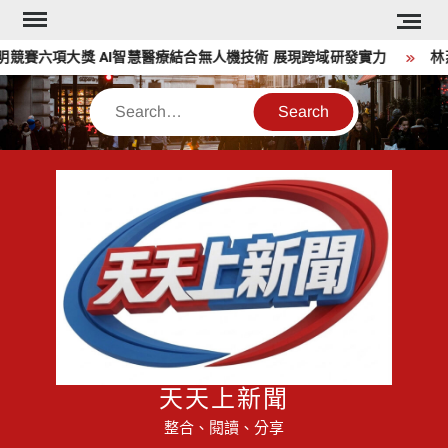
Skip
to
賽六項大獎 AI智慧醫療結合無人機技術 展現跨域研發實力
林燕
content
Search
天天上新聞
整合、閱讀、分享