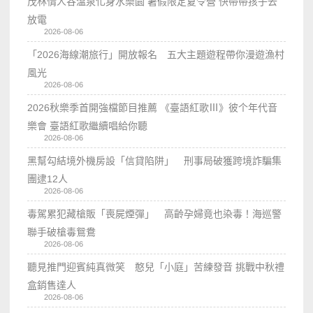
茂林情人谷溫泉化身水樂園 暑假限定夏令營 快帶帶孩子去
放電
2026-08-06
「2026海線潮旅行」開放報名 五大主題遊程帶你漫遊漁村
風光
2026-08-06
2026秋樂季首開強檔節目推薦 《臺語紅歌Ⅲ》彼个年代音
樂會 臺語紅歌繼續唱給你聽
2026-08-06
黑幫勾結境外機房設「信貸陷阱」 刑事局破獲跨境詐騙集
團逮12人
2026-08-06
毒駕累犯藏槍販「喪屍煙彈」 高齡孕婦竟也染毒！海巡警
聯手破槍毒鴛鴦
2026-08-06
聽見推門迎賓純真微笑 憨兒「小庭」苦練發音 挑戰中秋禮
盒銷售達人
2026-08-06