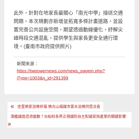
此外，針對在地家長最關心「南光中學」接送交通
問題，本次規劃亦新增並拓寬多條計畫道路，並設
置完善公共設施空間，期望透過動線優化，紓解尖
峰時段交通混亂，提供學生與家長更安全通行環
境。(臺南市政府提供照片)
新聞來源：
https://twpowernews.com/news_pagein.php?
iType=1003&n_id=291399
文
佳里榮家浴佛祈福 佛光山福國寺雲水浴佛同霑法喜
章
潛艦國造恐添變數？台船盼各界正視國防自主對國安與產業的關鍵影響
導
覽