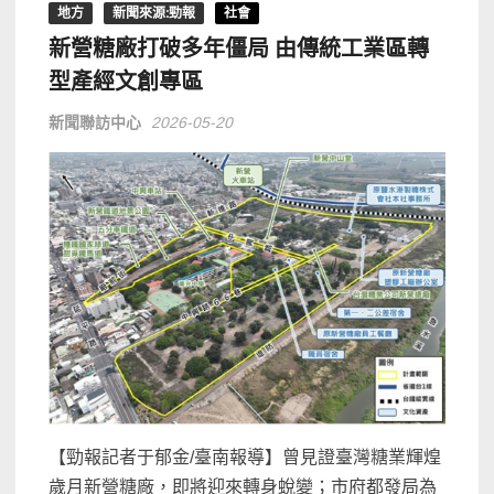
地方
新聞來源:勁報
社會
新營糖廠打破多年僵局 由傳統工業區轉
型產經文創專區
新聞聯訪中心
2026-05-20
【勁報記者于郁金/臺南報導】曾見證臺灣糖業輝煌
歲月新營糖廠，即將迎來轉身蛻變；市府都發局為