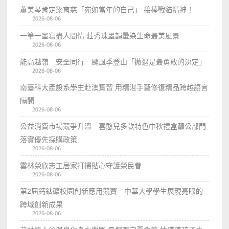
蕭美琴肯定梁育慈「宛如當年的自己」 接棒戰貓精神！
2026-08-06
一筆一墨寫盡人間情 莊秀珠墨韻暈染生命最美風景
2026-08-06
能高越嶺 安全同行 颱風季登山「撤退是最勇敢的決定」
2026-08-06
南臺科大產設系學生赴澳實習 用精湛手藝修復精品跨越語言
隔閡
2026-08-06
公益消費市場競爭升溫 喜憨兒多款特色中秋禮盒籲公部門
落實優先採購政策
2026-08-06
雲林榮欣志工居家打掃貼心守護榮民眷
2026-08-06
第2屆鈣鈦礦校園創新應用競賽 中華大學學生展現亮眼的
跨域創新成果
2026-08-06