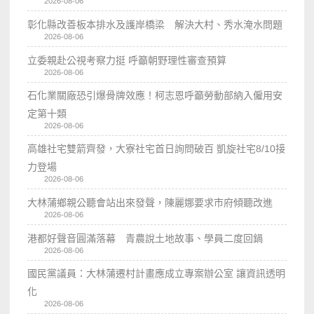
2026-08-06
彰化縣改善板本排水及護岸橋梁 解決大村、秀水淹水問題
2026-08-06
立委親赴公視考察力挺 呼籲朝野理性審查預算
2026-08-06
石化業關廠恐引爆骨牌效應！柯志恩呼籲勞動部納入僱用安
定第十類
2026-08-06
高雄社宅雙箭齊發，大寮社宅首日詢問破百 凱旋社宅8/10接
力登場
2026-08-06
大林蒲鄉親公聽會站出來發聲，陳麗娜要求市府傾聽改進
2026-08-06
港都好聲音圓滿落幕 青農說土地故事、學員二度回鍋
2026-08-06
國民黨議員：大林蒲遷村計畫應成立專案辦公室 讓資訊透明
化
2026-08-06