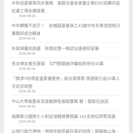
中秋送愛募集同步展開 喜憨兒基金會邀企業ESG採購共挺
庇護工場永續發展
2026-08-06
中年轉職不迷茫！ 紡織廠基層員工43歲中年失業透過桃分
署職訓成功翻身
2026-08-06
失智婦癱坐路邊 新南巡警一眼認出速通知家屬
2026-08-06
見女網友需先匯錢 北門警戳破詐騙陷阱保住40萬
2026-08-06
「旗津X哈瑪星盛夏優惠券」結合風箏節 首週吸引逾10萬人
次走訪商圈
2026-08-06
中山大學劇藝系首度動靜態服裝雙展 聽！服裝在說話
2026-08-06
福爾摩沙國際七人制足球錦標賽開幕 192支隊伍齊聚高雄
2026-08-06
以旅行取代禮物，用陪伴創造最珍貴的回憶！屏縣推山海、