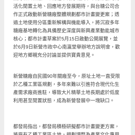
活化閒置土地、回應地方發展期待，與台糖公司合
作正式啟動新營糖廠整體規劃都市計畫變更案；透
過土地使用分區重新解構與機能導入，將沉寂多年
糖廠基地轉化為具備歷史深度與新興產業動能城市
核心；都市計畫草案於5月15日啟動公開展覽，並
於6月9日新營市政中心南瀛堂舉辦地方說明會，歡
迎地方鄉親充分討論並提供寶貴意見。
新營糖廠自民國90年關廠至今，原址土地一直受限
於乙種工業區規劃，多年來難以引進符合現代化生
產需求廠商進駐，導致大片精華土地長期處於低度
利用甚至閒置狀態，成為新營發展中一塊缺口。
都發局指出，都發局積極研擬都市計畫變更方案，
將原有乙種工業區土地，規劃調整為產業文化專用