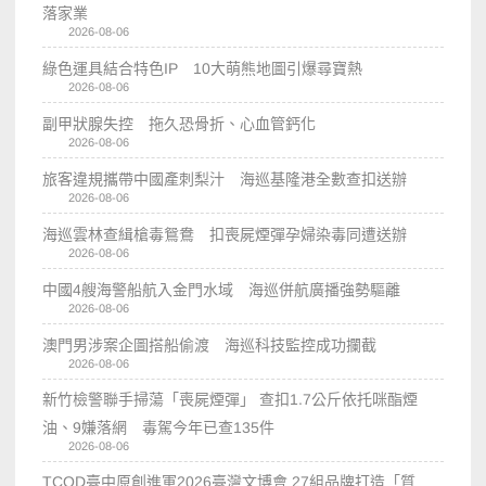
落家業
2026-08-06
綠色運具結合特色IP 10大萌熊地圖引爆尋寶熱
2026-08-06
副甲狀腺失控 拖久恐骨折、心血管鈣化
2026-08-06
旅客違規攜帶中國產刺梨汁 海巡基隆港全數查扣送辦
2026-08-06
海巡雲林查緝槍毒鴛鴦 扣喪屍煙彈孕婦染毒同遭送辦
2026-08-06
中國4艘海警船航入金門水域 海巡併航廣播強勢驅離
2026-08-06
澳門男涉案企圖搭船偷渡 海巡科技監控成功攔截
2026-08-06
新竹檢警聯手掃蕩「喪屍煙彈」 查扣1.7公斤依托咪酯煙
油、9嫌落網 毒駕今年已查135件
2026-08-06
TCOD臺中原創進軍2026臺灣文博會 27組品牌打造「質