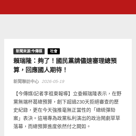
新聞來源:今傳媒
社會
賴瑞隆：夠了！國民黨請儘速審理總預
算，回應國人期待！
新聞聯訪中心
2026-05-19
【今傳媒/記者李祖東報導】立委賴瑞隆表示，在野
黨無端杯葛總預算，創下超過230天拒絕審查的歷
史紀錄，更在今天強推毫無正當性的「總統彈劾
案」表決。這場專為政黨私利演出的政治鬧劇草草
落幕，而總預算進度依然付之闕如。