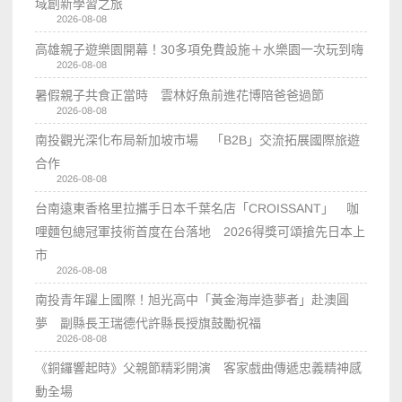
域創新學習之旅
2026-08-08
高雄親子遊樂園開幕！30多項免費設施＋水樂園一次玩到嗨
2026-08-08
暑假親子共食正當時 雲林好魚前進花博陪爸爸過節
2026-08-08
南投觀光深化布局新加坡市場 「B2B」交流拓展國際旅遊
合作
2026-08-08
台南遠東香格里拉攜手日本千葉名店「CROISSANT」 咖
哩麵包總冠軍技術首度在台落地 2026得獎可頌搶先日本上
市
2026-08-08
南投青年躍上國際！旭光高中「黃金海岸造夢者」赴澳圓
夢 副縣長王瑞德代許縣長授旗鼓勵祝福
2026-08-08
《銅鑼響起時》父親節精彩開演 客家戲曲傳遞忠義精神感
動全場