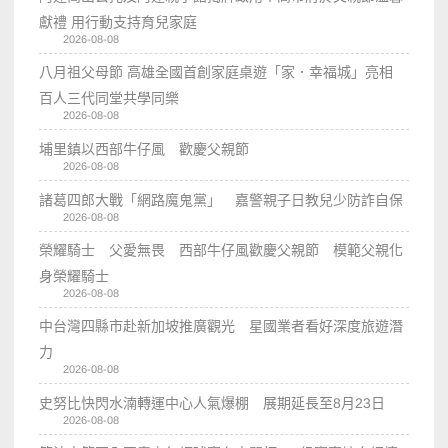
獻禮 用行動支持育兒家庭
2026-08-08
八月祖父母節 高雄全國首創家庭桌遊「家．幸福城」亮相
百人三代同堂共學同樂
2026-08-08
埔里鎮以西部牛仔風 歡慶父親節
2026-08-08
諸葛四郎大戰「網路魔鬼黨」 嘉警親子日教兒少防詐自保
2026-08-08
榮耀騎士 父愛無畏 西部牛仔風歡慶父親節 模範父親化
身榮耀騎士
2026-08-08
中台灣四縣市赴新加坡推廣觀光 星國業者看好深度旅遊潛
力
2026-08-08
史努比快閃水湳轉運中心人氣爆棚 展期延長至8月23日
2026-08-08