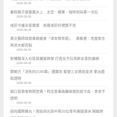
2026-08-08
暑假親子遊嘉義水上 太空、糖果、咖啡到採果一次玩
2026-08-08
戒菸守護全家健康 來嘉戒菸好禮獎不完
2026-08-08
黃文醫師故居重啟變身「津本喫茶部」 黃敏惠：老屋新生
再添木都亮點
2026-08-08
新樓醫深入社區首攜復興里 打造全方位高齡友善防護網
2026-08-08
鄭朝方「消失的2190萬」遭圍攻 藍營三女將追金流 拿出還
款證明
2026-08-08
廟口音樂會熱鬧登場！柯志恩重砲轟綠營防疫冷血、食安不
透明
2026-08-08
迎向國際舞台！南投旭光高中等20位青年展翅澳洲 開啟跨