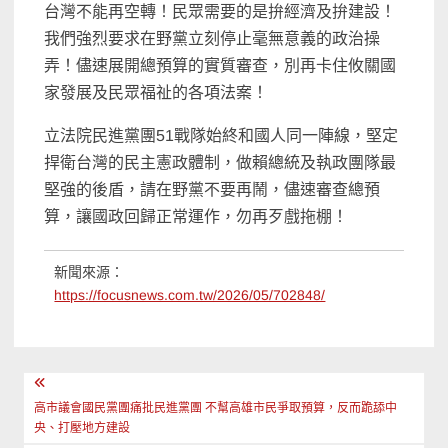
台灣不能再空轉！民眾需要的是拚經濟及拚建設！
我們強烈要求在野黨立刻停止毫無意義的政治操
弄！儘速展開總預算的實質審查，別再卡住攸關國
家發展及民眾福祉的各項法案！
立法院民進黨團51戰隊始終和國人同一陣線，堅定
捍衛台灣的民主憲政體制，做賴總統及執政團隊最
堅強的後盾，請在野黨不要再鬧，儘速審查總預
算，讓國政回歸正常運作，勿再歹戲拖棚！
新聞來源：
https://focusnews.com.tw/2026/05/702848/
文
章
高市議會國民黨團痛批民進黨團 不幫高雄市民爭取預算，反而跪舔中
央、打壓地方建設