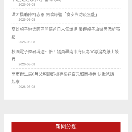
2026-08-08
洪孟楷助陣柯志恩 開嗆綠營「食安與防疫無能」
2026-08-08
高雄親子遊樂園區開幕首日人氣爆棚 暑假親子旅遊再添新亮
點
2026-08-08
校園電子煙暴增逾七倍！議員轟南市府反毒宣導淪為紙上談
兵
2026-08-08
高市衛生局8月父親節篩檢專案送百元超商禮券 快揪爸媽一
起來
2026-08-08
新聞分類