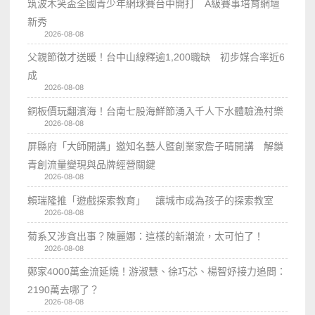
筑波木笑盃全國青少年網球賽台中開打 A級賽事培育網壇
新秀
2026-08-08
父親節徵才送暖！台中山線釋逾1,200職缺 初步媒合率近6
成
2026-08-08
銅板價玩翻濱海！台南七股海鮮節湧入千人下水體驗漁村樂
2026-08-08
屏縣府「大師開講」邀知名藝人暨創業家詹子晴開講 解鎖
青創流量變現與品牌經營關鍵
2026-08-08
賴瑞隆推「遊戲探索教育」 讓城市成為孩子的探索教室
2026-08-08
菊系又涉貪出事？陳麗娜：這樣的新潮流，太可怕了！
2026-08-08
鄭家4000萬金流延燒！游淑慧、徐巧芯、楊智妤接力追問：
2190萬去哪了？
2026-08-08