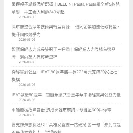
暑假親子聚餐添新選擇！BELLINI Pasta Pasta推全新5款兒
童餐 手工義大利麵240元起
2026-08-08
高市府整合淨零技術與轉型資源 偕同企業加速低碳轉型、
提升國際競爭力
2026-08-08
智匯保經人力成長雙冠王三連霸！保經業人力登錄首選品
牌 邁向萬人保經新里程
2026-08-08
從經貿到公益 IEAT 80週年攜手募272萬元支持20家社福
機構
2026-08-08
IEAT歡慶80週年 首辦永續共善嘉年華串聯經貿與公益力量
2026-08-08
車輛機械故障暴衝 造成高雄市前鎮、苓雅區600戶停電
2026-08-08
冒充妹妹想躲通緝！高雄女盤查一路硬拗 警一句「妳到底是
不是我要找的人」當場認栽