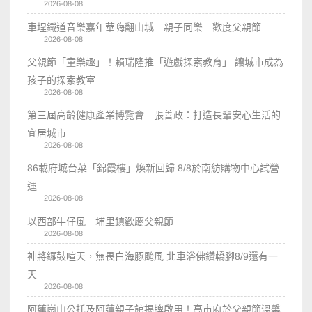
2026-08-08
車埕鐵道音樂嘉年華嗨翻山城 親子同樂 歡度父親節
2026-08-08
父親節「童樂趣」！賴瑞隆推「遊戲探索教育」 讓城市成為
孩子的探索教室
2026-08-08
第三屆高齡健康產業博覽會 張善政：打造長輩安心生活的
宜居城市
2026-08-08
86載府城台菜「錦霞樓」煥新回歸 8/8於南紡購物中心試營
運
2026-08-08
以西部牛仔風 埔里鎮歡慶父親節
2026-08-08
神將鑼鼓喧天，無畏白海豚颱風 北車浴佛鑽轎腳8/9還有一
天
2026-08-08
阿蓮崗山公托及阿蓮親子館揭牌啟用！高市府於父親節溫馨