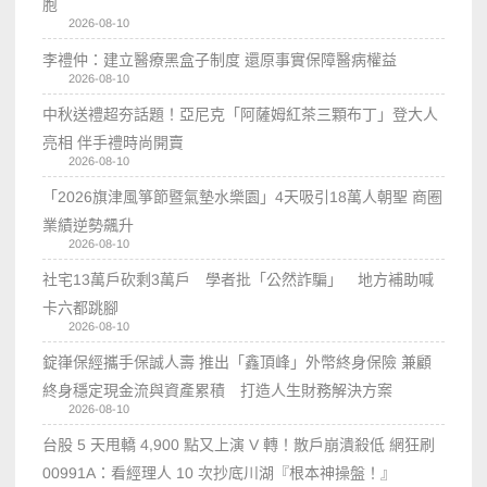
胞
2026-08-10
李禮仲：建立醫療黑盒子制度 還原事實保障醫病權益
2026-08-10
中秋送禮超夯話題！亞尼克「阿薩姆紅茶三顆布丁」登大人
亮相 伴手禮時尚開賣
2026-08-10
「2026旗津風箏節暨氣墊水樂園」4天吸引18萬人朝聖 商圈
業績逆勢飆升
2026-08-10
社宅13萬戶砍剩3萬戶 學者批「公然詐騙」 地方補助喊
卡六都跳腳
2026-08-10
錠嵂保經攜手保誠人壽 推出「鑫頂峰」外幣終身保險 兼顧
終身穩定現金流與資產累積 打造人生財務解決方案
2026-08-10
台股 5 天甩轎 4,900 點又上演 V 轉！散戶崩潰殺低 網狂刷
00991A：看經理人 10 次抄底川湖『根本神操盤！』