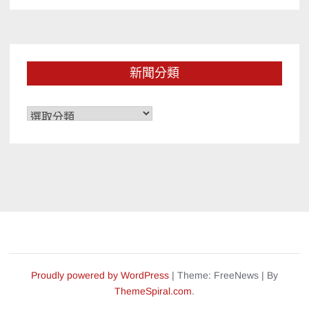
新聞分類
新
聞
分
類
Proudly powered by WordPress
|
Theme: FreeNews
|
By
ThemeSpiral.com
.