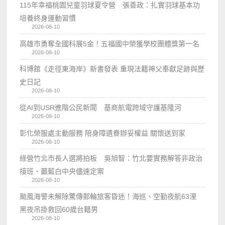
115年幸福桃園兒童羽球夏令營 張善政：扎實羽球基本功
培養終身運動習慣
2026-08-10
高雄市勇奪全國科展5金！五福國中榮獲學校團體獎第一名
2026-08-10
科博館《走徑東海岸》新書發表 重現法籍神父奉獻足跡與歷
史日記
2026-08-10
從AI到USR進階公民新聞 基商航電跨域守護基隆河
2026-08-10
彰化榮服處主動服務 陪身障遺眷辦妥權益 關懷送到家
2026-08-10
綠營竹北市長人選將拍板 吳旭智：竹北要實務解答非政治
接班、籲藍白中央儘速定案
2026-08-10
颱風海警未解除驚傳郵輪旅客昏迷！海巡、空勤夜航63浬
黑夜吊掛救回60歲台籍男
2026-08-10