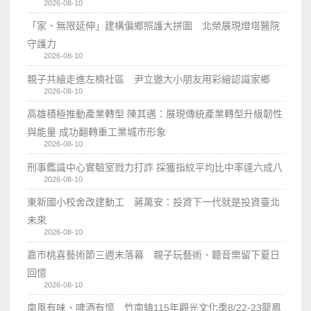
2026-08-10
「家、無限延伸」建構偏鄉照護大拼圖 北榮展現燈塔醫院
守護力
2026-08-10
親子共繪走進左楠社區 尹立邀大小朋友用彩繪認識家鄉
2026-08-10
高雄積極推動產業轉型 陳其邁：展現傳統產業轉型升級韌性
與能量 成功翻轉重工業城市形象
2026-08-10
刑事鑑識中心實驗室戮力打詐 採獲指紋平均比中率達六成八
2026-08-10
東新國小校舍改建動工 蔣萬安：投資下一代就是投資臺北
未來
2026-08-10
嘉市桃喜藝術節三週末落幕 親子玩藝術、聽音樂留下夏日
回憶
2026-08-10
南風有味、啤酒有憶 竹南鎮115年觀光文化季8/22-23龍鳳