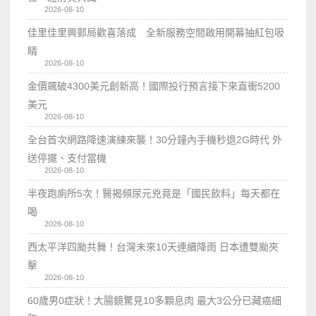
2026-08-10
佳里佳里興郵局歡喜落成 全新服務空間啟用開幕抽紅包吸
睛
2026-08-10
金價飆破4300美元創新高！國際投行預言接下來直衝5200
美元
2026-08-10
全台首次網路降速演練來襲！30分鐘內手機秒退2G時代 外
送停擺、支付當機
2026-08-10
半夜跑廁所5次！醫揭頻尿元兇竟是「國民飲料」每天都在
喝
2026-08-10
西太平洋四颱共舞！台灣未來10天連續降雨 日本遭雙颱夾
擊
2026-08-10
60歲男0症狀！大腸鏡驚見10多顆息肉 最大3公分已藏癌細