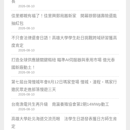
長
2026-08-10
佳里鄉親有福了！佳里興郵局搬新家 開幕辦郵儲壽險還能
抽紅包
2026-08-10
不只會法律還會日語！高雄大學學生赴日挑戰跨域研習獲高
度肯定
2026-08-10
打造全球供應鏈關鍵樞紐 瞄準AI伺服器與車用市場 億光泰
國新廠動土！
2026-08-10
第七屆台灣慢城年會8月12日瑪家登場 慢城・漫程・瑪家行
邀民眾走進部落慢遊三天
2026-08-10
台南漁電共生再升級 南瀛養殖協會第2期14MWp動工
2026-08-10
高雄大學赴北海道交流亮眼 法學生日語發表獲日方師生肯
定