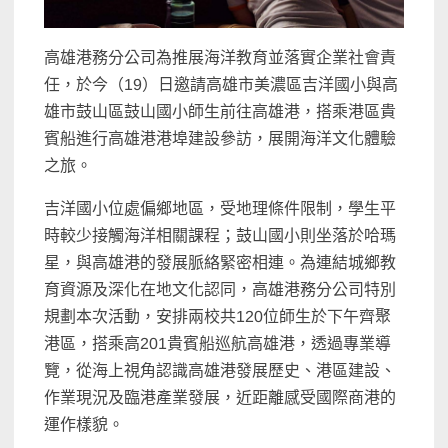
高雄港務分公司為推展海洋教育並落實企業社會責
任，於今（19）日邀請高雄市美濃區吉洋國小與高
雄市鼓山區鼓山國小師生前往高雄港，搭乘港區貴
賓船進行高雄港港埠建設參訪，展開海洋文化體驗
之旅。
吉洋國小位處偏鄉地區，受地理條件限制，學生平
時較少接觸海洋相關課程；鼓山國小則坐落於哈瑪
星，與高雄港的發展脈絡緊密相連。為連結城鄉教
育資源及深化在地文化認同，高雄港務分公司特別
規劃本次活動，安排兩校共120位師生於下午齊聚
港區，搭乘高201貴賓船巡航高雄港，透過專業導
覽，從海上視角認識高雄港發展歷史、港區建設、
作業現況及臨港產業發展，近距離感受國際商港的
運作樣貌。