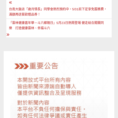
文
章
台南大飯店「歲月情長」同學會熱烈預約中，5/31前下定享免服務費，
滿額再送餐飲贈品券！
導
「雲林健康嘉年華－斗六鄉親日」5月23日熱鬧登場 健走結合闖關同
覽
樂 打造健康雲林、幸福斗六