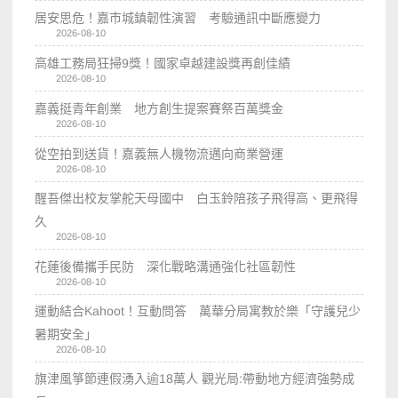
居安思危！嘉市城鎮韌性演習 考驗通訊中斷應變力
2026-08-10
高雄工務局狂掃9獎！國家卓越建設獎再創佳績
2026-08-10
嘉義挺青年創業 地方創生提案賽祭百萬獎金
2026-08-10
從空拍到送貨！嘉義無人機物流邁向商業營運
2026-08-10
醒吾傑出校友掌舵天母國中 白玉鈴陪孩子飛得高、更飛得
久
2026-08-10
花蓮後備攜手民防 深化戰略溝通強化社區韌性
2026-08-10
運動結合Kahoot！互動問答 萬華分局寓教於樂「守護兒少
暑期安全」
2026-08-10
旗津風箏節連假湧入逾18萬人 觀光局:帶動地方經濟強勢成