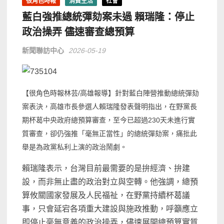
很角色時報
消費生活
社會
藍白強推總統彈劾案未過 賴瑞隆：停止
政治操弄 儘速審查總預算
新聞聯訪中心
2026-05-19
【很角色時報林芸/高雄報導】針對藍白陣營推動總統彈劾
案表決，高雄市長參選人
賴瑞隆
發表聲明指出，在野黨長
期杯葛中央政府總預算審查，至今已超過230天未進行實
質審查，卻仍強推「毫無正當性」的總統彈劾案，痛批此
舉是為政黨私利上演的政治鬧劇。
賴瑞隆表示，台灣目前最需要的是拚經濟、拚建
設，而非無止盡的政治對立與空轉。他強調，總預
算攸關國家發展及人民福祉，在野黨持續杯葛議
事，只會延宕各項重大建設與施政推動，呼籲應立
即停止毫無意義的政治操弄，儘速展開總預算實質