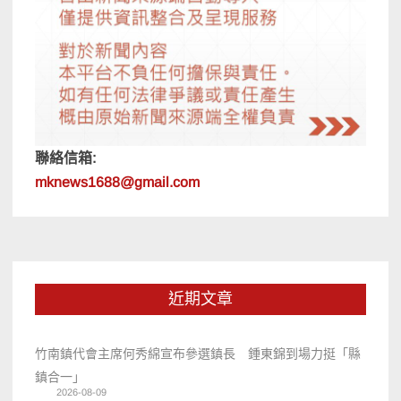
聯絡信箱:
mknews1688@gmail.com
近期文章
竹南鎮代會主席何秀綿宣布參選鎮長 鍾東錦到場力挺「縣
鎮合一」
2026-08-09