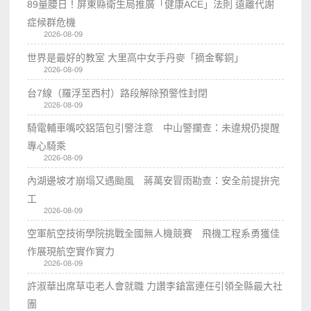
89量腰日！屏東縣衛生局推廣「健康ACE」法則 遠離代謝
症候群危機
2026-08-09
世界是最好的教室 大里高中女手丹麥「摘金奪銅」
2026-08-09
台7線（羅浮至西村）路段解除預警性封閉
2026-08-09
騎電輔車嘴咬鋁箔包引警注意 中山警攔查：未違規仍提醒
專心騎乘
2026-08-09
內湖邊坡才崩塌又遇颱風 蔣萬安冒雨勘查：安全前提拚完
工
2026-08-09
空軍航空技術學院挑戰全國無人機競賽 飛機工程系勇獲佳
作展現航空實作實力
2026-08-09
許淑華出席草屯老人會就職 力讚李鎗富連任引領全縣最大社
團