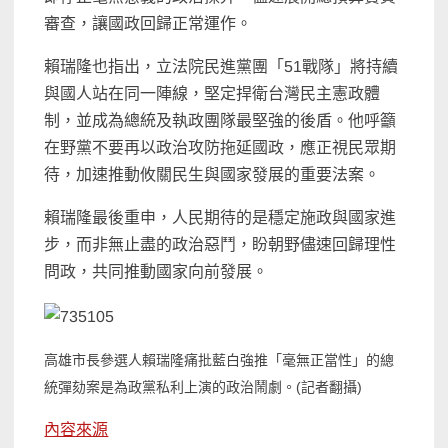
審查，讓國政回歸正常運作。
賴瑞隆也指出，立法院民進黨團「51戰隊」將持續
與國人站在同一陣線，堅定捍衛台灣民主憲政體
制，並成為總統及執政團隊最堅強的後盾。他呼籲
在野黨不要再以政治攻防拖延國政，應正視民眾期
待，加速推動攸關民生與國家發展的重要法案。
賴瑞隆最後重申，人民期待的是穩定施政與國家進
步，而非無止盡的政治惡鬥，盼朝野儘速回歸理性
問政，共同推動國家向前發展。
高雄市長參選人
賴瑞隆痛批藍白
強推「毫無正當性」的總
統彈劾案是為政黨私利上演的政治鬧劇。(記者翻攝)
內容來源