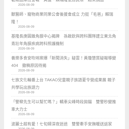
2026-08-09
獸醫師、寵物商業同業公會後援會成立 力挺「毛爸」賴瑞
隆！
2026-08-09
基隆長庚圓錐角膜中心揭牌 孫啟欽與跨科團隊建立東北角
青壯年角膜疾病跨科照護機制
2026-08-09
養樂多食安吹哨案爆「新聞消失」疑雲！黃瓊慧質疑報導變
404 撤稿原因待揭
2026-08-09
七族文化輪番上台 TAKAO兒童親子族語夏令營成果展 親子
共學玩出族語力
2026-08-09
「警察先生可以幫忙嗎？」轎車尖峰時段拋錨 雙警秒變推
車大力士
2026-08-09
波麗士超有愛！七旬婦深夜迷途 雙警牽手安撫暖送返家
2026-08-09