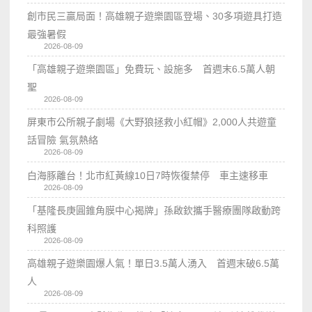
創市民三贏局面！高雄親子遊樂園區登場、30多項遊具打造
最強暑假
2026-08-09
「高雄親子遊樂園區」免費玩、設施多 首週末6.5萬人朝
聖
2026-08-09
屏東市公所親子劇場《大野狼拯救小紅帽》2,000人共遊童
話冒險 氣氛熱絡
2026-08-09
白海豚離台！北市紅黃線10日7時恢復禁停 車主速移車
2026-08-09
「基隆長庚圓錐角膜中心揭牌」孫啟欽攜手醫療團隊啟動跨
科照護
2026-08-09
高雄親子遊樂園爆人氣！單日3.5萬人湧入 首週末破6.5萬
人
2026-08-09