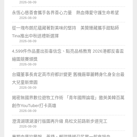
2026-08-09
永恆心慈善會攜手各界善心力量 熱血傳愛守護生命希望
2026-08-09
從一塊布朗尼蘊藏著對美味的堅持 美贊臻藏攜手甜點師
Tina推出中秋送禮新選擇
2026-08-09
4,599件作品畫出拒毒信念、點亮品格教育 2026港都反毒盃
繪圖競賽頒獎
2026-08-09
台鐵董事長肯定高市府都計變更 舊機廠華麗轉身化身全台最
大兒童新樂園
2026-08-09
揭密無國界數位遊牧工作術 「青年國際論壇」邀英美韓百萬
創作YouTuber打卡高雄
2026-08-09
澄清湖環湖漫行版圖再升級 鳥松文前路新步道完工
2026-08-09
暑期血庫拉警報 黃捷、賴瑞隆號召民眾一起來捐血