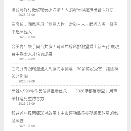
搭台灣好行低碳暢玩小琉球！大鵬灣管理處推出暑假好康
2026-08-09
黃彥毓：國民黨用「雙標人物」當發言人，跟柯志恩一樣看
不起高雄人
2026-08-09
台美青年樂手同台共演！跨國並肩彩排激盪爵士新火花 展現
台中爵士人才培育成果
2026-08-09
白海豚外圍環流遇大潮釀海水倒灌 30多商家受害 謝國樑
親赴慰問
2026-08-09
高雄4,599件作品傳遞拒毒信念 「2026港都反毒盃」用畫
筆打造兒童防毒力
2026-08-09
龍井首座風雨籃球場啟用！中市運動局長攜夢想家球星3對3
尬球技
2026-08-09