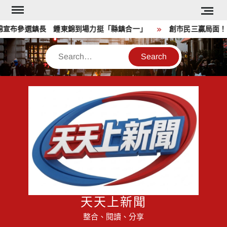
Skip
to
宣布參選鎮長 鍾東錦到場力挺「縣鎮合一」
創市民三贏局面！高
content
Search
天天上新聞
整合、閱讀、分享