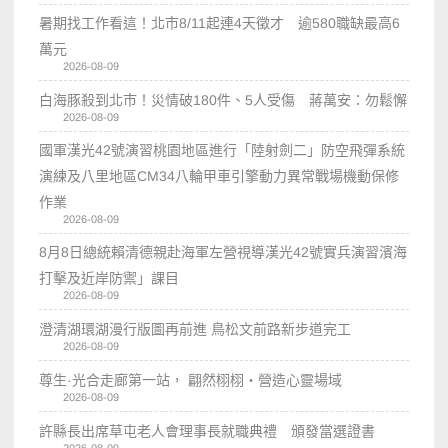
暑期找工作看這！北市8/11起連4天徵才 逾580職缺最高6
萬元
2026-08-09
白海豚殺到北市！災情破180件、5人受傷 蔣萬安：勿鬆懈
2026-08-09
國軍漢光42號演習桃園地區進行「陸射劍二」防空飛彈系統
演練及八里地區CM34八輪甲車引擎動力異常戰場機動保修
作業
2026-08-09
8月8日總統賴清德親赴海軍左營視導漢光42號實兵演習濱海
打擊及近岸防禦」課目
2026-08-09
澄清湖環湖漫行版圖再前進 鳥松文前路新步道完工
2026-08-09
尊生·光合走廊第一站， 翩然栩栩・營造心靈場域
2026-08-09
許縣長出席草屯老人會理事長就職典禮 頒發當選證書
2026-08-09