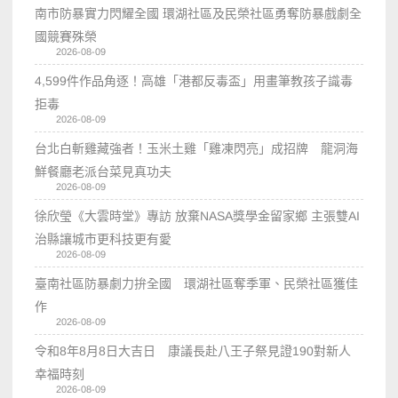
南市防暴實力閃耀全國 環湖社區及民榮社區勇奪防暴戲劇全
國競賽殊榮
2026-08-09
4,599件作品角逐！高雄「港都反毒盃」用畫筆教孩子識毒
拒毒
2026-08-09
台北白斬雞藏強者！玉米土雞「雞凍閃亮」成招牌 龍洞海
鮮餐廳老派台菜見真功夫
2026-08-09
徐欣瑩《大雲時堂》專訪 放棄NASA獎學金留家鄉 主張雙AI
治縣讓城市更科技更有愛
2026-08-09
臺南社區防暴劇力拚全國 環湖社區奪季軍、民榮社區獲佳
作
2026-08-09
令和8年8月8日大吉日 康議長赴八王子祭見證190對新人
幸福時刻
2026-08-09