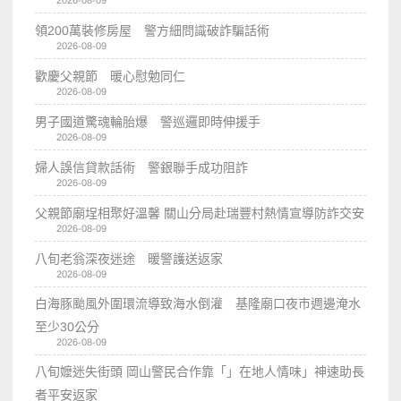
領200萬裝修房屋 警方細問識破詐騙話術
2026-08-09
歡慶父親節 暖心慰勉同仁
2026-08-09
男子國道驚魂輪胎爆 警巡邏即時伸援手
2026-08-09
婦人誤信貸款話術 警銀聯手成功阻詐
2026-08-09
父親節廟埕相聚好溫馨 關山分局赴瑞豐村熱情宣導防詐交安
2026-08-09
八旬老翁深夜迷途 暖警護送返家
2026-08-09
白海豚颱風外圍環流導致海水倒灌 基隆廟口夜市週邊淹水
至少30公分
2026-08-09
八旬嬤迷失街頭 岡山警民合作靠「」在地人情味」神速助長
者平安返家