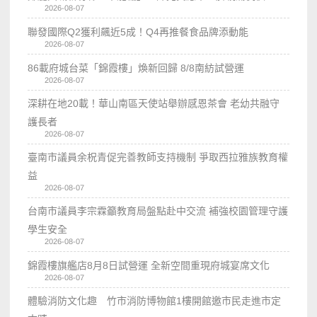
2026-08-07
聯發國際Q2獲利飆近5成！Q4再推餐食品牌添動能
2026-08-07
86載府城台菜「錦霞樓」煥新回歸 8/8南紡試營運
2026-08-07
深耕在地20載！華山南區天使站舉辦感恩茶會 老幼共融守
護長者
2026-08-07
臺南市議員余柷青促完善教師支持機制 爭取西拉雅族教育權
益
2026-08-07
台南市議員李宗霖籲教育局盤點赴中交流 補強校園管理守護
學生安全
2026-08-07
錦霞樓旗艦店8月8日試營運 全新空間重現府城宴席文化
2026-08-07
體驗消防文化趣 竹市消防博物館1樓開館邀市民走進市定