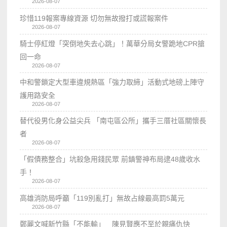
2026-08-07
珍惜119報案專線資源 切勿無故撥打或謊報案件
2026-08-07
騎士停紅燈「突倒地失去心跳」！萬華分局女警跪地CPR搶
回一命
2026-08-07
中和警鎖定大型車違規熱區「強力取締」活動式地磅上陣守
護用路安全
2026-08-07
替代役男化身公益尖兵 「南屯區公所」攜手三厝社區關懷長
者
2026-08-07
「假債務整合」坑殺急用錢民眾 前鎮警神布局逮48歲收水
手！
2026-08-07
高雄消防局呼籲「119別亂打」無故占線最高罰5萬元
2026-08-07
鄭麗文喊新竹縣「不能輸」 陳見賢應不至於親痛仇快