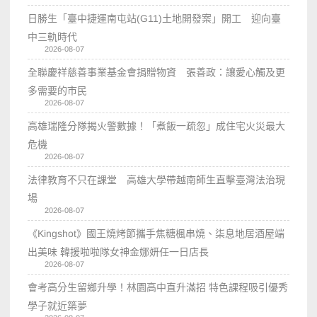
日勝生「臺中捷運南屯站(G11)土地開發案」開工 迎向臺
中三軌時代
2026-08-07
全聯慶祥慈善事業基金會捐贈物資 張善政：讓愛心觸及更
多需要的市民
2026-08-07
高雄瑞隆分隊揭火警數據！「煮飯一疏忽」成住宅火災最大
危機
2026-08-07
法律教育不只在課堂 高雄大學帶越南師生直擊臺灣法治現
場
2026-08-07
《Kingshot》國王燒烤節攜手焦糖楓串燒、柒息地居酒屋端
出美味 韓援啦啦隊女神金娜妍任一日店長
2026-08-07
會考高分生留鄉升學！林園高中直升滿招 特色課程吸引優秀
學子就近築夢