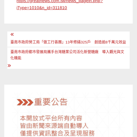
https://greatnews.com.tw/news_pagein.php?
iType=1010&n_id=311810
文
章
臺南市政府勞工局「做工行善團」13年修繕325戶 創造逾8千萬元效益
導
臺南市政府都市發展局攜手台灣糖業公司活化新營糖廠 導入觀光與文
化機能
覽