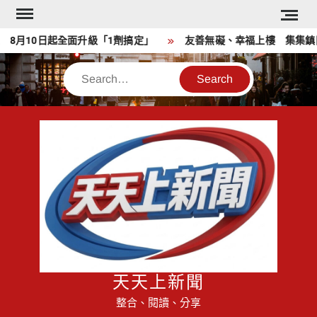
Skip
to
月10日起全面升級「1劑搞定」
友善無礙、幸福上樓 集集鎮田
content
Search
天天上新聞
整合、閱讀、分享