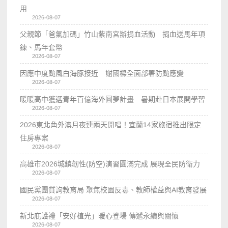
用
2026-08-07
父親節「爸氣加碼」竹山紫南宮辦捐血活動 捐血送馬年項
鍊、馬年套幣
2026-08-07
因應中度颱風白海豚接近 謝國樑全面部署防颱應變
2026-08-07
暖暖高中獲選青年百億海外圓夢計畫 暑期赴日本展開學習
2026-08-07
2026東北角外澳月夜連兩天開唱！宜蘭14家旅宿推出限定
住房專案
2026-08-07
高雄市2026城鎮韌性(防空)演習圓滿完成 展現全民防衛力
2026-08-07
國民黨團質詢教育局 聚焦校園反毒、教師權益與AI教育發展
2026-08-07
新北庇護禮「安好植光」暖心登場 傳遞永續與關懷
2026-08-07