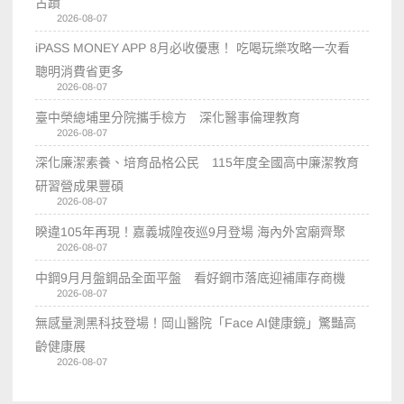
古蹟
2026-08-07
iPASS MONEY APP 8月必收優惠！ 吃喝玩樂攻略一次看
聰明消費省更多
2026-08-07
臺中榮總埔里分院攜手檢方 深化醫事倫理教育
2026-08-07
深化廉潔素養、培育品格公民 115年度全國高中廉潔教育
研習營成果豐碩
2026-08-07
睽違105年再現！嘉義城隍夜巡9月登場 海內外宮廟齊聚
2026-08-07
中鋼9月月盤鋼品全面平盤 看好鋼市落底迎補庫存商機
2026-08-07
無感量測黑科技登場！岡山醫院「Face AI健康鏡」驚豔高
齡健康展
2026-08-07