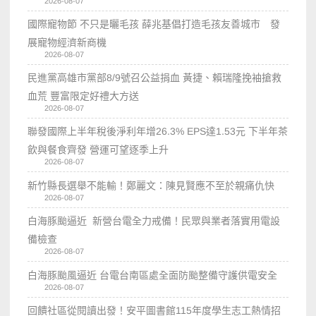
2026-08-07
國際寵物節 不只是曬毛孩 薛兆基倡打造毛孩友善城市 發
展寵物經濟新商機
2026-08-07
民進黨高雄市黨部8/9號召公益捐血 黃捷、賴瑞隆挽袖搶救
血荒 豐富限定好禮大方送
2026-08-07
聯發國際上半年稅後淨利年增26.3% EPS達1.53元 下半年茶
飲與餐食齊發 營運可望逐季上升
2026-08-07
新竹縣長選舉不能輸！鄭麗文：陳見賢應不至於親痛仇快
2026-08-07
白海豚颱逼近 新營台電全力戒備！民眾與業者落實用電設
備檢查
2026-08-07
白海豚颱風逼近 台電台南區處全面防颱整備守護供電安全
2026-08-07
回饋社區從閱讀出發！安平圖書館115年度學生志工熱情招