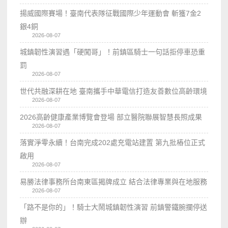
揚威國際賽場！臺南代表隊征戰國際少年運動會 斬獲7金2
銀4銅
2026-08-07
城鎮韌性演習遇「硬闖哥」！前鎮區騎士一句話拒停車恐重
罰
2026-08-07
世代共融深耕在地 臺南攜手中華電信打造友善數位高齡環境
2026-08-07
2026高齡健康產業博覽會登場 部立醫院聯展智慧長照成果
2026-08-07
落實淨零永續！台南完成202處充電站建置 第九批樁位正式
啟用
2026-08-07
易勝法律事務所台南東區揭牌成立 結合法律專業與在地服務
2026-08-07
「路不是你的」！騎士大鬧城鎮韌性演習 前鎮警鐵腕攔停送
辦