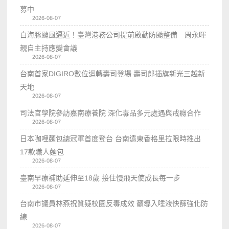
募中
2026-08-07
白海豚颱風逼近！臺灣港務公司提前啟動防颱整備 周永暉
親自主持應變會議
2026-08-07
台南首家DIGIRO數位迴轉壽司登場 壽司郎插旗新光三越新
天地
2026-08-07
司法官學院參訪嘉南療養院 深化毒品多元處遇與戒癮合作
2026-08-07
日本咖哩麵包總冠軍首度登台 台南遠東香格里拉限時推出
17款職人麵包
2026-08-07
臺南早療補助延伸至18歲 接住慢飛天使成長每一步
2026-08-07
台南市議員林燕祝質疑校園反毒成效 籲導入唾液快篩強化防
線
2026-08-07