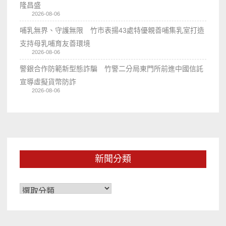
隆昌盛
2026-08-06
哺乳無界、守護無限 竹市表揚43處特優親善哺集乳室打造
支持母乳哺育友善環境
2026-08-06
警銀合作防範新型態詐騙 竹警二分局東門所前進中國信託
宣導虛擬貨幣防詐
2026-08-06
新聞分類
新
聞
分