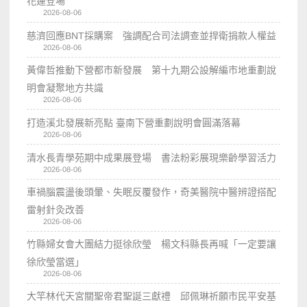
花蓮登場
2026-08-06
慈濟回應BNT採購案 強調配合司法調查並捍衛捐款人權益
2026-08-06
黃偉哲推動下營都市新發展 第十九期公設解編市地重劃說
明會凝聚地方共識
2026-08-06
打造溪北發展新亮點 臺南下營重劃說明會圓滿落幕
2026-08-06
清水長青學苑期中成果展登場 書法粉彩展現樂齡學習活力
2026-08-06
車禍腦震盪後頭暈、失眠反覆發作，奇美醫院中醫辨證搭配
雷射針灸改善
2026-08-06
竹縣婦女會大團結力挺徐欣瑩 楊文科縣長再喊「一定要讓
徐欣瑩當選」
2026-08-06
大竿林代天宮關聖帝君聖誕三獻禮 邱佩琳祈願市民平安基