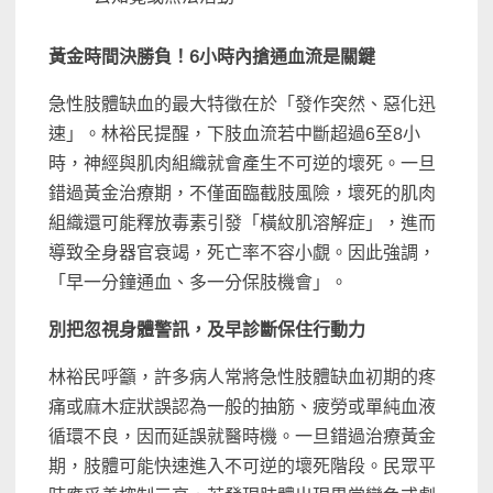
黃金時間決勝負！
6
小時內搶通血流是關鍵
急性肢體缺血的最大特徵在於「發作突然、惡化迅
速」。林裕民提醒，下肢血流若中斷超過6至8小
時，神經與肌肉組織就會產生不可逆的壞死。一旦
錯過黃金治療期，不僅面臨截肢風險，壞死的肌肉
組織還可能釋放毒素引發「橫紋肌溶解症」，進而
導致全身器官衰竭，死亡率不容小覷。因此強調，
「早一分鐘通血、多一分保肢機會」。
別把忽視身體警訊，及早診斷保住行動力
林裕民呼籲，許多病人常將急性肢體缺血初期的疼
痛或麻木症狀誤認為一般的抽筋、疲勞或單純血液
循環不良，因而延誤就醫時機。一旦錯過治療黃金
期，肢體可能快速進入不可逆的壞死階段。民眾平