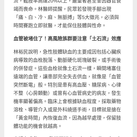
流，截肢率高達20%以上，嚴重者甚至會因器官衰
竭而喪命。林醫師提醒，民眾若發現手腳出現
「痛、白、冷、麻、無脈搏」等5大徵兆，必須與
時間賽跑立即就醫，才能保住肢體與性命。
血管被堵住了！高風險族群要注意「土石流」效應
林裕民說明，急性肢體缺血的主要成因包括心臟疾
病導致的血栓脫落、動脈硬化斑塊破裂，或手術後
的併發症。這些血栓就像土石流一樣，瞬間堵塞住
遠端的血管，讓患部完全失去供血，就像是「血管
突然斷電」般。特別是患有高血壓、糖尿病、心律
不整（心房顫動）或曾有心血管病史的病友，發生
機率顯著偏高。臨床上會根據缺血程度，採取藥物
溶栓、導管介入或是外科繞道手術，目標就是搶在
「黃金時間」內恢復血流，因為越早處理，保留肢
體功能的機會就越高。