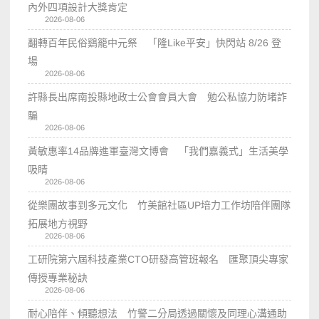
內外四項設計大獎肯定
2026-08-06
翻轉百年民俗鷄籠中元祭 「隆Like平安」快閃站 8/26 登
場
2026-08-06
許縣長出席南投縣地政士公會會員大會 勉公私協力防堵詐
騙
2026-08-06
黃敏惠率14品牌進軍臺灣文博會 「我們嘉義式」生活美學
吸睛
2026-08-06
從樂團故事到多元文化 竹美館社區UP培力工作坊陪伴團隊
拓展地方視野
2026-08-06
工研院第六屆科技產業CTO研發高管班報名 匯聚頂尖專家
傳授專業秘訣
2026-08-06
耐心陪伴、傾聽想法 竹警二分局透過關懷及同理心溝通助