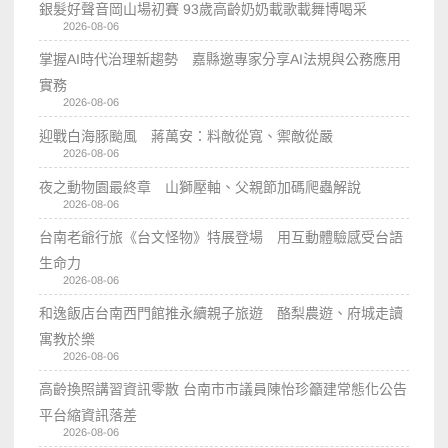
銀髮好聲音岡山場初賽 93歲高齡奶奶載歌載舞博喝采
2026-08-06
掌握AI時代治理新趨勢 嘉縣邀專家分享AI法規與公務應用
實務
2026-08-06
迎戰白海豚颱風 蔣萬安：料敵從寬、禦敵從嚴
2026-08-06
夜之動物園最終章 山獅壓軸、父親節加碼爬蟲解說
2026-08-06
台南老爺行旅《台文怪物》特展登場 用互動體驗感受台語
生命力
2026-08-06
和逸飯店台南西門館推永續親子旅遊 酪梨農遊、府城走讀
寓教於樂
2026-08-06
高齡換照講習資訊零散 台南市市議員陳怡珍籲建常態化公告
平台縮資訊落差
2026-08-06