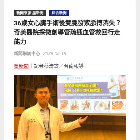
新聞來源:墨新聞
綜合新聞
36歲女心臟手術後雙腿發紫脈搏消失？
奇美醫院採微創導管疏通血管救回行走
能力
新聞聯訪中心
2026-05-19
墨新聞
｜記者蔡清欽／台南報導