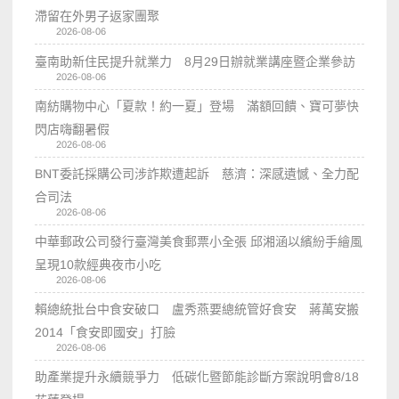
滯留在外男子返家團聚
2026-08-06
臺南助新住民提升就業力 8月29日辦就業講座暨企業參訪
2026-08-06
南紡購物中心「夏款！約一夏」登場 滿額回饋、寶可夢快
閃店嗨翻暑假
2026-08-06
BNT委託採購公司涉詐欺遭起訴 慈濟：深感遺憾、全力配
合司法
2026-08-06
中華郵政公司發行臺灣美食郵票小全張 邱湘涵以繽紛手繪風
呈現10款經典夜市小吃
2026-08-06
賴總統批台中食安破口 盧秀燕要總統管好食安 蔣萬安搬
2014「食安即國安」打臉
2026-08-06
助產業提升永續競爭力 低碳化暨節能診斷方案說明會8/18