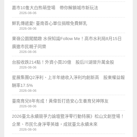
嘉市10隻大白熊萌登場 帶你解鎖城市新玩法
2026-08-06
鮮乳傳遞愛! 臺南善心單位捐贈免費鮮乳
2026-08-06
果嶺公園闖關趣 水保知識Follow Me！高市水利局8月15日
廣邀市民親子同樂
2026-08-06
台股收跌214點！外資小買20億 股后川湖晉升萬金股
2026-08-06
星展集團Q2淨利、上半年總收入淨利均創新高 股東權益報
酬率17.5%
2026-08-06
臺南育兒8年有成！黃偉哲打造安心生養育兒神隊友
2026-08-06
2026臺北永續競爭力論壇暨淨零行動特展》松山文創登場！
企業、市民化身淨零英雄，成就臺北永續未來
2026-08-06