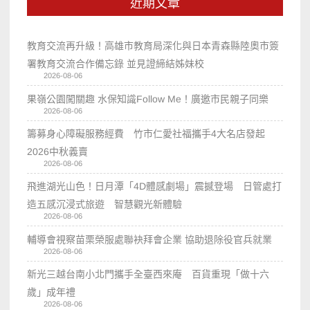
近期文章
教育交流再升級！高雄市教育局深化與日本青森縣陸奧市簽
署教育交流合作備忘錄 並見證締結姊妹校
2026-08-06
果嶺公園闖關趣 水保知識Follow Me！廣邀市民親子同樂
2026-08-06
籌募身心障礙服務經費 竹市仁愛社福攜手4大名店發起
2026中秋義賣
2026-08-06
飛進湖光山色！日月潭「4D體感劇場」震撼登場 日管處打
造五感沉浸式旅遊 智慧觀光新體驗
2026-08-06
輔導會視察苗栗榮服處聯袂拜會企業 協助退除役官兵就業
2026-08-06
新光三越台南小北門攜手全臺西來庵 百貨重現「做十六
歲」成年禮
2026-08-06