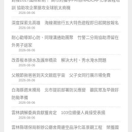
訓 協助攻企業搶攻全球航太商機
2026-08-06
深度探索北高雄 海線潮旅行五大特色遊程即日起開放報名
2026-08-06
耐心勸導卸心防、同理溝通助團聚 竹警二分局協助滯留在
外男子返家
2026-08-06
改善板本排水及護岸橋梁 解決大村、秀水淹水問題
2026-08-06
父親節揪爸爸到天文館逛宇宙 父子女同行展示場免費
2026-08-06
白海豚週末攪局 北市提前部署防災應變 籲民眾及早做好
防颱準備
2026-08-06
雲林調解委員貢獻獲肯定 103位績優人員接受表揚
2026-08-06
雲林縣環保局新辦公廳舍周邊空品淨化區景觀工程 榮獲國