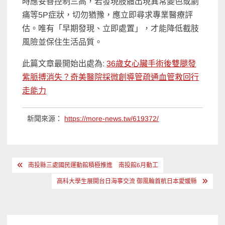
時應妥善控制三高，若發現肢體出現異常變色或劇
痛等5P症狀，切勿猶豫，應立即尋求專業醫療評
估。唯有「早期發現、立即處置」，才能降低截肢
風險並保住生活品質。
此篇文章最開始出處為:
36歲女心臟手術後雙腿發
紫脈搏消失？奇美醫院採微創導管疏通血管救回行
走能力
新聞來源：
https://more-news.tw/619372/
文
南投縣三處國民運動館積極推進 南投館6月動工
章
高科大學生展開台日海事交流 御風輪首航日本愛媛縣
導
覽