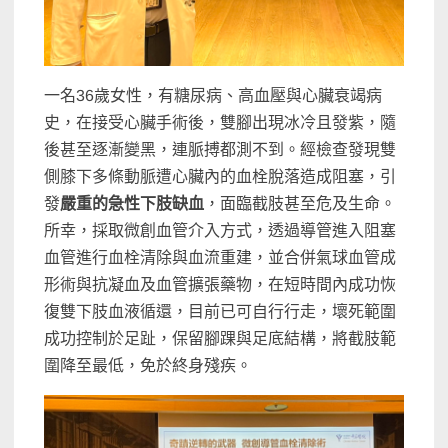
一名36歲女性，有糖尿病、高血壓與心臟衰竭病
史，在接受心臟手術後，雙腳出現冰冷且發紫，隨
後甚至逐漸變黑，連脈搏都測不到。經檢查發現雙
側膝下多條動脈遭心臟內的血栓脫落造成阻塞，引
發
嚴重的急性下肢缺血
，面臨截肢甚至危及生命。
所幸，採取微創血管介入方式，透過導管進入阻塞
血管進行血栓清除與血流重建，並合併氣球血管成
形術與抗凝血及血管擴張藥物，在短時間內成功恢
復雙下肢血液循還，目前已可自行行走，壞死範圍
成功控制於足趾，保留腳踝與足底結構，將截肢範
圍降至最低，免於終身殘疾。