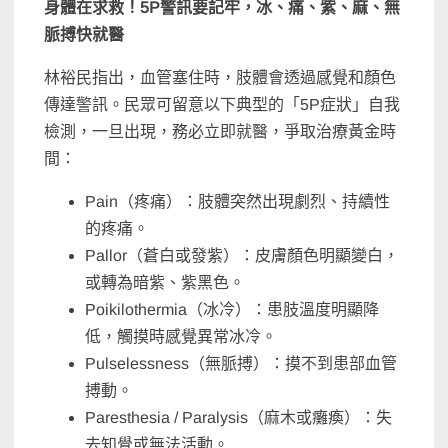
身體在求救！
5P
警訊要記牢，冰、痛、紫、麻、無
脈搏快就醫
林裕民指出，血管塞住時，肢體會透過感覺和顏色
傳達警訊。民眾可留意以下典型的「5P症狀」自我
檢測，一旦出現，務必立即就醫，爭取治療黃金時
間：
Pain（疼痛）：肢體突然出現劇烈、持續性
的疼痛。
Pallor（蒼白或發紫）：皮膚顏色明顯變白，
或轉為暗紫、紫黑色。
Poikilothermia（冰冷）：患肢溫度明顯降
低，觸摸時感覺異常冰冷。
Pulselessness（無脈搏）：摸不到患部血管
搏動。
Paresthesia / Paralysis（麻木或癱瘓）：失
去知覺或無法活動。