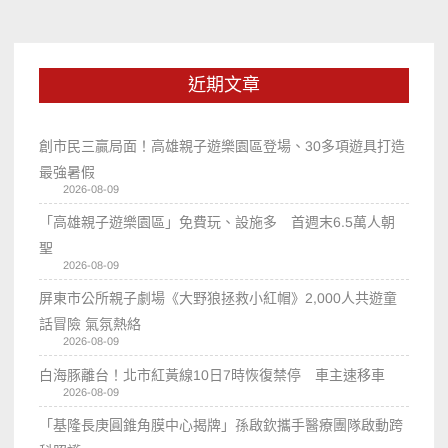
近期文章
創市民三贏局面！高雄親子遊樂園區登場、30多項遊具打造
最強暑假
2026-08-09
「高雄親子遊樂園區」免費玩、設施多 首週末6.5萬人朝
聖
2026-08-09
屏東市公所親子劇場《大野狼拯救小紅帽》2,000人共遊童
話冒險 氣氛熱絡
2026-08-09
白海豚離台！北市紅黃線10日7時恢復禁停 車主速移車
2026-08-09
「基隆長庚圓錐角膜中心揭牌」孫啟欽攜手醫療團隊啟動跨