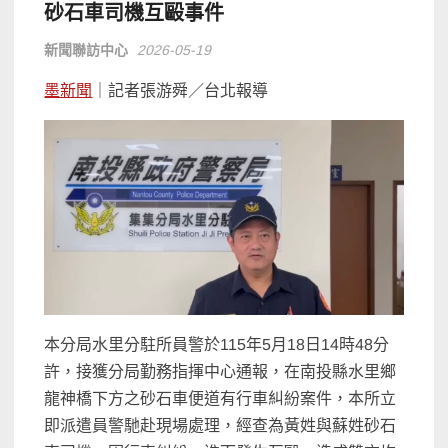
砂石車司機互毆事件
新聞聯訪中心
2026-05-19
墨新聞
｜記者張游舜／台北報導
本分局水里分駐所員警於115年5月18日14時48分
許，
接獲分局勤務指揮中心通報，
在南投縣水里鄉
龍神橋下方之砂石車便道有行車糾紛案件，
本所立
即派遣員警馳赴現場處理，經查為黃姓與蘇姓砂石