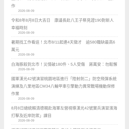
作
2026-08-09
令和8年8月8日大吉日 康議長赴八王子祭見證190對新人
幸福時刻
2026-08-09
暑期找工作看這！北市8/11起連4天徵才 逾580職缺最高6
萬元
2026-08-09
白海豚殺到北市！災情破180件、5人受傷 蔣萬安：勿鬆懈
2026-08-09
國軍漢光42號演習桃園地區進行「陸射劍二」防空飛彈系統
演練及八里地區CM34八輪甲車引擎動力異常戰場機動保修
作業
2026-08-09
8月8日總統賴清德親赴海軍左營視導漢光42號實兵演習濱海
打擊及近岸防禦」課目
2026-08-09