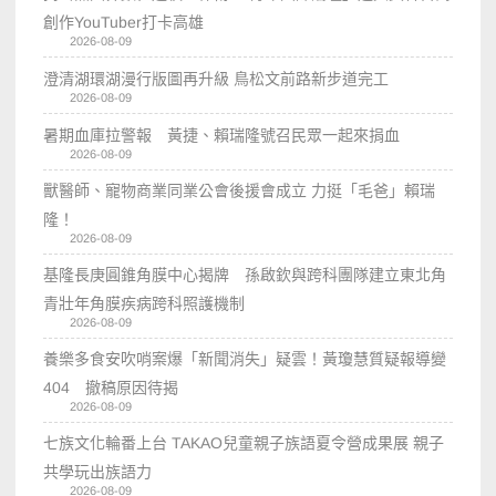
創作YouTuber打卡高雄
2026-08-09
澄清湖環湖漫行版圖再升級 鳥松文前路新步道完工
2026-08-09
暑期血庫拉警報 黃捷、賴瑞隆號召民眾一起來捐血
2026-08-09
獸醫師、寵物商業同業公會後援會成立 力挺「毛爸」賴瑞
隆！
2026-08-09
基隆長庚圓錐角膜中心揭牌 孫啟欽與跨科團隊建立東北角
青壯年角膜疾病跨科照護機制
2026-08-09
養樂多食安吹哨案爆「新聞消失」疑雲！黃瓊慧質疑報導變
404 撤稿原因待揭
2026-08-09
七族文化輪番上台 TAKAO兒童親子族語夏令營成果展 親子
共學玩出族語力
2026-08-09