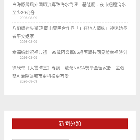
白海豚颱風外圍環流導致海水倒灌 基隆廟口夜市週邊淹水
至少30公分
2026-08-09
八旬嬤迷失街頭 岡山警民合作靠「」在地人情味」神速助長
者平安返家
2026-08-09
幸福婚紗祝福典禮 99歲阿公𢹂85歲阿嬤共同見證幸福時刻
2026-08-09
徐欣瑩《大雲時堂》專訪 放棄NASA獎學金留家鄉 主張
雙AI治縣讓城市更科技更有愛
2026-08-09
新聞分類