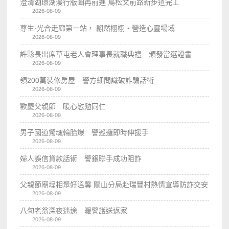
澄清湖環湖漫行版圖再前進 鳥松文前路新步道完工
2026-08-09
尊生·光合走廊第一站， 翩然栩栩・營造心靈場域
2026-08-09
許縣長出席草屯老人會理事長就職典禮 頒發當選證書
2026-08-09
領200萬裝修房屋 警方細問識破詐騙話術
2026-08-09
歡慶父親節 暖心慰勉同仁
2026-08-09
男子國道驚魂輪胎爆 警巡邏即時伸援手
2026-08-09
婦人誤信貸款話術 警銀聯手成功阻詐
2026-08-09
父親節廟埕相聚好溫馨 關山分局赴瑞豐村熱情宣導防詐交安
2026-08-09
八旬老翁深夜迷途 暖警護送返家
2026-08-09