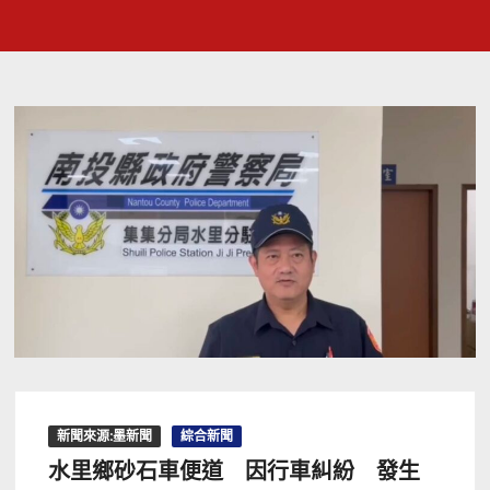
新聞來源:墨新聞
綜合新聞
水里鄉砂石車便道 因行車糾紛 發生