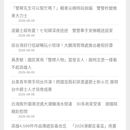
「警察先生可以幫忙嗎？」轎車尖峰時段拋錨 雙警秒變推
車大力士
2026-08-09
波麗士超有愛！七旬婦深夜迷途 雙警牽手安撫暖送返家
2026-08-09
搭台灣好行低碳暢玩小琉球！大鵬灣管理處推出暑假好康
2026-08-09
黃彥毓：國民黨用「雙標人物」當發言人，跟柯志恩一樣看
不起高雄人
2026-08-09
台美青年樂手同台共演！跨國並肩彩排激盪爵士新火花 展現
台中爵士人才培育成果
2026-08-09
白海豚外圍環流遇大潮釀海水倒灌 30多商家受害 謝國樑
親赴慰問
2026-08-09
高雄4,599件作品傳遞拒毒信念 「2026港都反毒盃」用畫