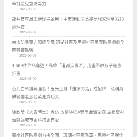
筆打造兒童防毒力
2026-08-09
龍井首座風雨籃球場啟用！中市運動局長攜夢想家球星3對3
尬球技
2026-08-09
南市防暴實力閃耀全國 環湖社區及民榮社區勇奪防暴戲劇全
國競賽殊榮
2026-08-09
4,599件作品角逐！高雄「港都反毒盃」用畫筆教孩子識毒
拒毒
2026-08-09
台北白斬雞藏強者！玉米土雞「雞凍閃亮」成招牌 龍洞海
鮮餐廳老派台菜見真功夫
2026-08-09
徐欣瑩《大雲時堂》專訪 放棄NASA獎學金留家鄉 主張雙AI
治縣讓城市更科技更有愛
2026-08-09
臺南社區防暴劇力拚全國 環湖社區奪季軍、民榮社區獲佳