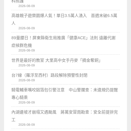
科照護
2026-08-09
高雄親子遊樂園爆人氣！單日3.5萬人湧入 首週末破6.5萬
人
2026-08-09
89量腰日！屏東縣衛生局推廣「健康ACE」法則 遠離代謝
症候群危機
2026-08-09
世界是最好的教室 大里高中女手丹麥「摘金奪銅」
2026-08-09
台7線（羅浮至西村）路段解除預警性封閉
2026-08-09
騎電輔車嘴咬鋁箔包引警注意 中山警攔查：未違規仍提醒
專心騎乘
2026-08-09
內湖邊坡才崩塌又遇颱風 蔣萬安冒雨勘查：安全前提拚完
工
2026-08-09