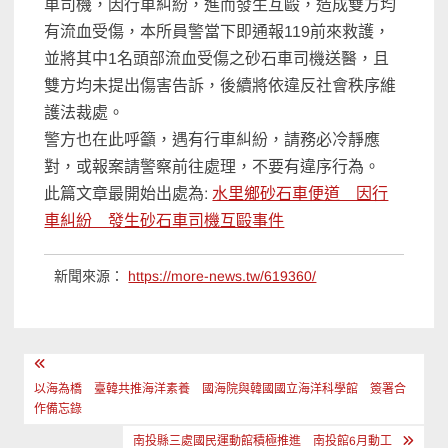
車司機，
因行車糾紛，進而發生互毆，造成雙方均
有流血受傷，
本所員警當下即通報119前來救護，
並將其中1名頭部流血受傷之砂石車司機送醫，
且
雙方均未提出傷害告訴，後續將依違反社會秩序維
護法裁處。
警方也在此呼籲，遇有行車糾紛，請務必冷靜應
對，
或報案請警察前往處理，不要有違序行為。
此篇文章最開始出處為:
水里鄉砂石車便道 因行
車糾紛 發生砂石車司機互毆事件
新聞來源：
https://more-news.tw/619360/
文
章
以海為橋 臺韓共推海洋素養 國海院與韓國國立海洋科學館 簽署合
作備忘錄
導
南投縣三處國民運動館積極推進 南投館6月動工