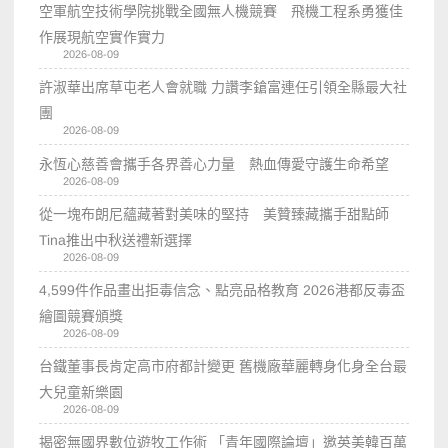
空軍航空技術學院挑戰全國無人機競賽 飛機工程系勇獲佳
作展現航空實作實力
2026-08-09
許淑華出席草屯老人會就職 力讚李鎗富連任引領全縣最大社
團
2026-08-09
永恆心慈善會攜手各界善心力量 熱血傳愛守護生命希望
2026-08-09
從一塊布朗尼蘊藏著對美味的堅持 美贊臻藏攜手甜點師
Tina推出中秋送禮新選擇
2026-08-09
4,599件作品畫出拒毒信念、點亮品格教育 2026港都反毒盃
繪圖競賽頒獎
2026-08-09
台鐵董事長肯定高市府都計變更 舊機廠華麗轉身化身全台最
大兒童新樂園
2026-08-09
揭密無國界數位遊牧工作術 「青年國際論壇」邀英美韓百萬