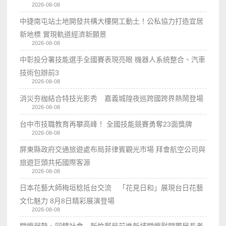
2026-08-08
中捷南屯站土地開發共構大樓開工動土！公私協力打造宜居
新地標 實現軌道經濟新願景
2026-08-08
中彰投分署技能選手全國賽表現亮眼 機器人系統整合、汽車
技術包辦前3
2026-08-08
消災夯枷結合特技光影秀 嘉義城隍夜巡跨國跨界熱鬧登場
2026-08-08
台中市技職教育再攀高峰！ 全國技能競賽勇奪23面獎牌
2026-08-08
屏東縣政府交通旅遊處布局菲律賓觀光市場 拜會航空公司與
旅遊巨頭共拓國際客源
2026-08-08
日本花藝大師梅垣稔抵台交流 「花見日和」展現台日花藝
文化魅力 8月8日精彩展演登場
2026-08-08