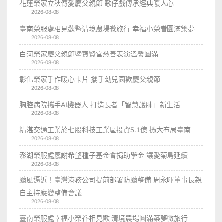
花蓮榮家立秋傳愛慶父親節 歌仔戲傳承經典暖人心
2026-08-08
臺南榮服處相見歡暨清境農場微旅行 幸福小榮眷圓滿築夢
2026-08-08
白河榮家慶父親節暨寶賢宮慈善表演溫馨圓滿
2026-08-08
彰化榮家手作暖心卡片 攜手幼兒園歡慶父親節
2026-08-08
胸腔病院攜手AI機器人 打造長者「智慧護肺」新生活
2026-08-08
精湛交通工業於七股科技工業區投資5.1億 擴大布局臺南
2026-08-08
澎湖榮服處感謝希望種子基金會捐助學金 讓愛菊島延續
2026-08-08
颱風逼近！臺灣港務公司提前部署防颱整備 周永暉董事長親
自主持應變整備會議
2026-08-08
臺南榮服處幸福小榮眷相見歡 清境農場圓滿築夢微旅行