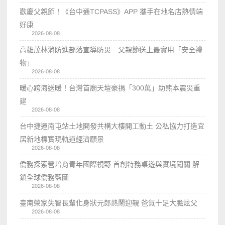
歡慶父親節！《台中通TCPASS》APP 攜手在地名店熱情端
好康
2026-08-08
高雄茂林消防進部落宣導防災 父親節送上最實用「安全禮
物」
2026-08-08
暖心跨海送暖！台灣首廟天壇豪捐「300萬」助熊本震災重
建
2026-08-08
台中捷運南屯站土地開發共構大樓開工動土 公私協力打造宜
居新地標實現軌道經濟願景
2026-08-08
僑務探索營培育青年國際視野 首創特務桌遊與實境闖關 解
鎖全球僑務藍圖
2026-08-08
臺南榮家失智長輩化身狀元郎熱鬧迎親 爸氣十足大膽炫父
2026-08-08