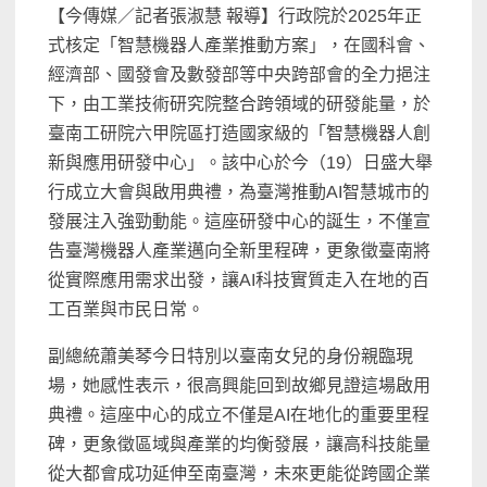
【今傳媒／記者張淑慧 報導】行政院於2025年正
式核定「智慧機器人產業推動方案」，在國科會、
經濟部、國發會及數發部等中央跨部會的全力挹注
下，由工業技術研究院整合跨領域的研發能量，於
臺南工研院六甲院區打造國家級的「智慧機器人創
新與應用研發中心」。該中心於今（19）日盛大舉
行成立大會與啟用典禮，為臺灣推動AI智慧城市的
發展注入強勁動能。這座研發中心的誕生，不僅宣
告臺灣機器人產業邁向全新里程碑，更象徵臺南將
從實際應用需求出發，讓AI科技實質走入在地的百
工百業與市民日常。
副總統蕭美琴今日特別以臺南女兒的身份親臨現
場，她感性表示，很高興能回到故鄉見證這場啟用
典禮。這座中心的成立不僅是AI在地化的重要里程
碑，更象徵區域與產業的均衡發展，讓高科技能量
從大都會成功延伸至南臺灣，未來更能從跨國企業