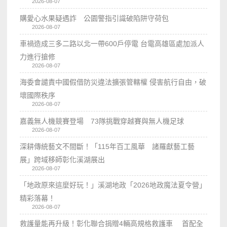
2026-08-07
購愛心水果疑遇詐 公園警指引識破陷阱守荷包
2026-08-07
車禍造成三多二路以北一帶600戶停電 台電高雄區處加派人
力進行搶修
2026-08-07
海委會譴責中國假借防災違法擴張管轄權 侵害航行自由，破
壞國際秩序
2026-08-07
嘉義無人機競賽登場 73隊挑戰穿越賽與無人機足球
2026-08-07
深耕傳統藝文不間斷！「115年百工風華 諸羅獻藝工藝
展」跨域移師彰化溪湖展出
2026-08-07
「地政原來這麼好玩！」溪湖地政「2026地政魔法夏令營」
精彩落幕！
2026-08-07
救護量能再升級！彰化聯合捐贈4輛高規格救護車 首配全