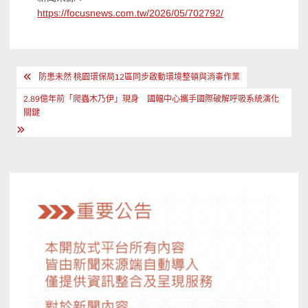
https://focusnews.com.tw/2026/05/702792/
文
防患未然 桃園環保局12區同步啟動環境整頓與消毒作業
章
2.89億年前「爬蟲木乃伊」現身 國輻中心攜手國際破解呼吸系統演化
導
關鍵
覽