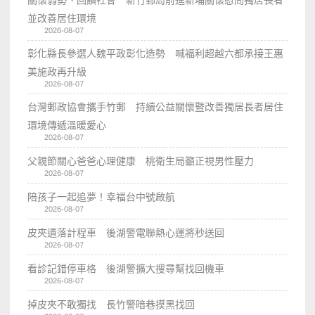
關懷弱勢、回饋社會 新竹郵局前進新埔關懷慰問獨居長者
並改善居住環境
2026-08-07
彰化縣長參選人魏平政彰化造勢 喊福利超越六都承接王惠
美施政再升級
2026-08-07
台灣郵政協會攜手竹郵 持續公益關懷暨改善獨居長者居住
環境傳遞溫暖愛心
2026-08-07
父親節關心爸爸心理健康 桃衛生局籲正視男性壓力
2026-08-07
陪孩子一起追夢！幸福台中號啟航
2026-08-07
皮夾遺落計程車 後湖警電聯熱心運將秒送回
2026-08-07
看診記錯停車格 後湖警擴大搜尋幫找回機車
2026-08-07
掉皮夾不敢獨找 長竹警暗巷摸黑找回