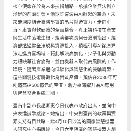
核心使命在於為未來技術鋪路，承擔企業無法獨立
涉足的前瞻研發。他期許這波由AI掀起的革命，未
來能深度結合臺灣堅實的晶片製造實力，走向垂
直、虛實與軟硬體的全面整合，真正讓科技在產業
與生活中落地生根。經濟部次長何晉滄則指出，經
濟部透過健全法規與資源投入，積極引導AI從演算
法走進真實場域，藉此解決高齡化、少子化與勞動
力短缺等社會痛點，並由機器人取代高風險的工作
環境。隨著產業邁向低碳化與智慧化的雙軸轉型，
這些關鍵技術將轉化為實質產值，預估在2030年可
創造高達500億元的產值，助力臺灣躍升為AI應用
與智慧整合系統王國。
臺南市副市長趙卿惠今日代表市政府出席，並向中
央表達誠摯感謝。她指出，中央對臺南的政策與資
源支持有目共睹，繼4月10日沙崙的國家智慧機器
人研究中心揭牌後，今日六甲院區的智慧機器人創