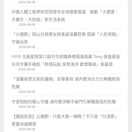
2026-08-08
中國人體工程學研究院發布全球健康倡議 推動「大健康、
大養生、大防疫」新生活系統
2026-08-08
「父親節」岡山分局警友辦事處溫馨慰勞 感謝「人民保姆」
守護治安
2026-08-08
IYFR 北極星隊第六屆司令就職典禮圓滿落幕 Tony 張煌基接
任司令攜手啟航「熱情玩船 保育海洋 歡樂聯誼」新篇章
2026-08-08
「溫馨鄰里互助防護網」宣導奏效 湖內警消合力化解獨居翁
危機
2026-08-08
守望相助的暖心守護 湖內警消聯手破門化解獨居翁的危機
2026-08-08
【薩迦哲思】父親節，只能大餐一頓嗎？不只是「付清節」
更要培福積德
2026-08-08