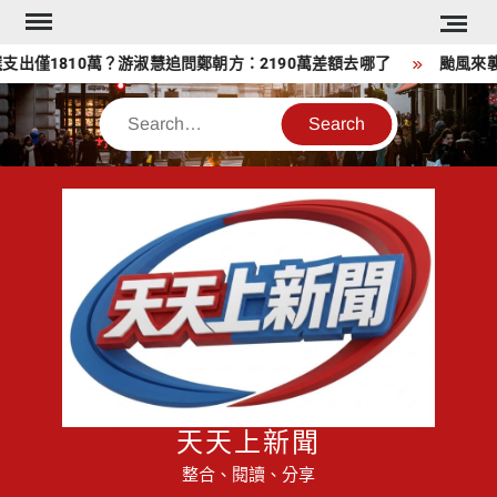
Skip
to
出僅1810萬？游淑慧追問鄭朝方：2190萬差額去哪了
颱風來襲
content
Search
天天上新聞
整合、閱讀、分享