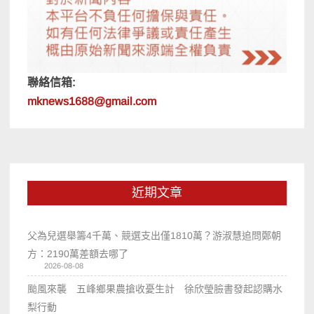
聯絡信箱:
mknews1688@gmail.com
近期文章
父為兒選舉籌4千萬、競選支出僅1810萬？游淑慧追問鄭朝
方：2190萬差額去哪了
2026-08-08
颱風來襲 五峰鄉果農搶收憂生計 徐欣瑩臉書發起認購水
梨行動