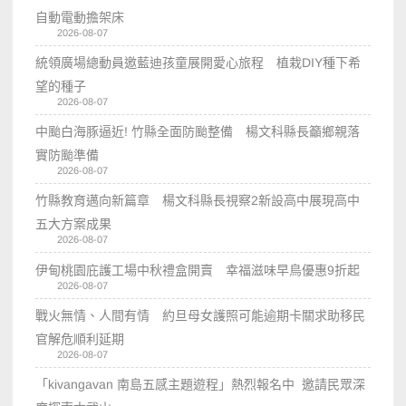
自動電動擔架床
2026-08-07
統領廣場總動員邀藍迪孩童展開愛心旅程 植栽DIY種下希
望的種子
2026-08-07
中颱白海豚逼近! 竹縣全面防颱整備 楊文科縣長籲鄉親落
實防颱準備
2026-08-07
竹縣教育邁向新篇章 楊文科縣長視察2新設高中展現高中
五大方案成果
2026-08-07
伊甸桃園庇護工場中秋禮盒開賣 幸福滋味早鳥優惠9折起
2026-08-07
戰火無情、人間有情 約旦母女護照可能逾期卡關求助移民
官解危順利延期
2026-08-07
「kivangavan 南島五感主題遊程」熱烈報名中 邀請民眾深