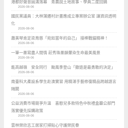
港都好聲音圓滿落幕 青農說土地故事、學員二度回鍋
2026-08-06
國民黨議員：大林蒲遷村計畫應成立專案辦公室 讓資訊透明
化
2026-08-06
蕭美琴肯定梁育慈「宛如當年的自己」 接棒戰貓精神！
2026-08-06
一筆一墨寫盡人間情 莊秀珠墨韻暈染生命最美風景
2026-08-06
能高越嶺 安全同行 颱風季登山「撤退是最勇敢的決定」
2026-08-06
南臺科大產設系學生赴澳實習 用精湛手藝修復精品跨越語言
隔閡
2026-08-06
公益消費市場競爭升溫 喜憨兒多款特色中秋禮盒籲公部門
落實優先採購政策
2026-08-06
雲林榮欣志工居家打掃貼心守護榮民眷