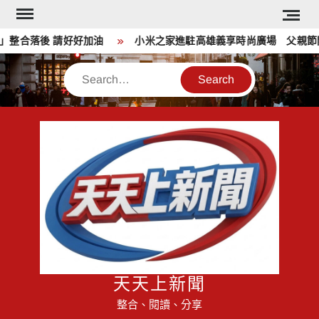
Skip
to
整合落後 請好好加油
小米之家進駐高雄義享時尚廣場 父親節開
content
Search
天天上新聞
整合、閱讀、分享