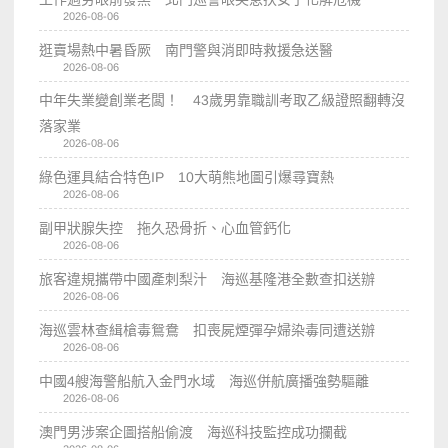
2026-08-06
逛賣場熱中暑昏厥 南門警與消即時救援急送醫
2026-08-06
中年失業變創業老闆！ 43歲男靠職訓考取乙級證照翻轉沒
落家業
2026-08-06
綠色運具結合特色IP 10大萌熊地圖引爆尋寶熱
2026-08-06
副甲狀腺失控 拖久恐骨折、心血管鈣化
2026-08-06
旅客違規攜帶中國產刺梨汁 海巡基隆港全數查扣送辦
2026-08-06
海巡雲林查緝槍毒鴛鴦 扣喪屍煙彈孕婦染毒同遭送辦
2026-08-06
中國4艘海警船航入金門水域 海巡併航廣播強勢驅離
2026-08-06
澳門男涉案企圖搭船偷渡 海巡科技監控成功攔截