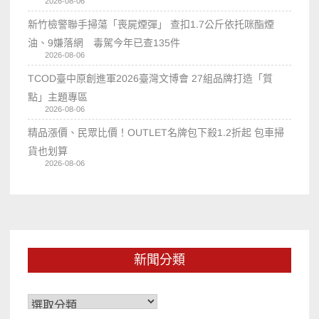
2026-08-06
新竹檢警聯手掃蕩「喪屍煙彈」 查扣1.7公斤依托咪酯煙
油、9嫌落網 毒駕今年已查135件
2026-08-06
TCOD臺中原創進軍2026臺灣文博會 27組品牌打造「質
點」主題專區
2026-08-06
精品漲價、民眾比價！OUTLET名牌包下殺1.2折起 包車掃
貨也划算
2026-08-06
新聞分類
新