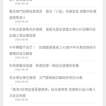
2026-08-06
聽見推門迎賓純真微笑 憨兒「小庭」苦練發音 挑戰中秋禮
盒銷售達人
2026-08-06
中秋送愛募集同步展開 喜憨兒基金會邀企業ESG採購共挺
庇護工場永續發展
2026-08-06
中年轉職不迷茫！ 紡織廠基層員工43歲中年失業透過桃分
署職訓成功翻身
2026-08-06
失智婦癱坐路邊 新南巡警一眼認出速通知家屬
2026-08-06
見女網友需先匯錢 北門警戳破詐騙陷阱保住40萬
2026-08-06
「旗津X哈瑪星盛夏優惠券」結合風箏節 首週吸引逾10萬人
次走訪商圈
2026-08-06