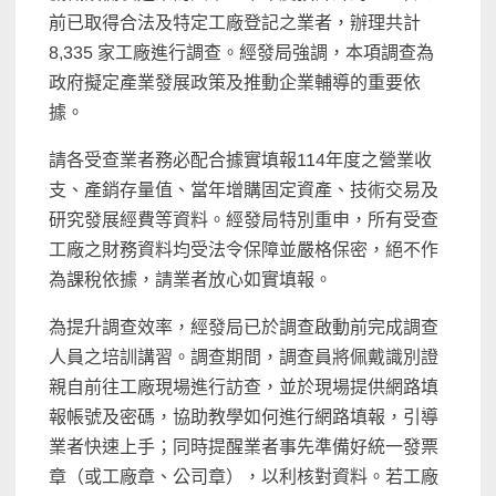
前已取得合法及特定工廠登記之業者，辦理共計
8,335 家工廠進行調查。經發局強調，本項調查為
政府擬定產業發展政策及推動企業輔導的重要依
據。
請各受查業者務必配合據實填報114年度之營業收
支、產銷存量值、當年增購固定資產、技術交易及
研究發展經費等資料。經發局特別重申，所有受查
工廠之財務資料均受法令保障並嚴格保密，絕不作
為課稅依據，請業者放心如實填報。
為提升調查效率，經發局已於調查啟動前完成調查
人員之培訓講習。調查期間，調查員將佩戴識別證
親自前往工廠現場進行訪查，並於現場提供網路填
報帳號及密碼，協助教學如何進行網路填報，引導
業者快速上手；同時提醒業者事先準備好統一發票
章（或工廠章、公司章），以利核對資料。若工廠