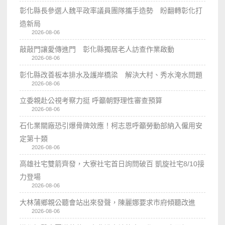
彰化縣長參選人魏平政率議員團隊攜手造勢 盼翻轉彰化打
造新局
2026-08-06
敲敲門讓愛傳進門 彰化縣獨居老人訪查作業啟動
2026-08-06
彰化縣改善板本排水及護岸橋梁 解決大村、秀水淹水問題
2026-08-06
立委親赴公視考察力挺 呼籲朝野理性審查預算
2026-08-06
石化業關廠恐引爆骨牌效應！柯志恩呼籲勞動部納入僱用安
定第十類
2026-08-06
高雄社宅雙箭齊發，大寮社宅首日詢問破百 凱旋社宅8/10接
力登場
2026-08-06
大林蒲鄉親公聽會站出來發聲，陳麗娜要求市府傾聽改進
2026-08-06