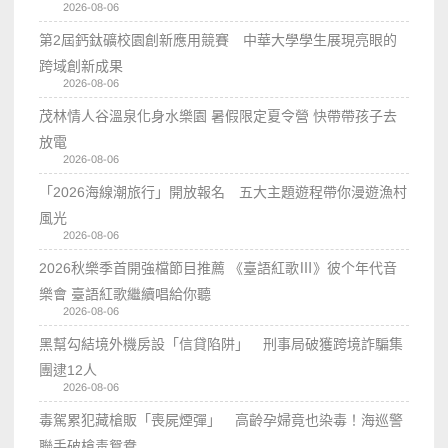
2026-08-06
第2屆鈣鈦礦校園創新應用競賽 中華大學學生展現亮眼的
跨域創新成果
2026-08-06
茂林情人谷溫泉化身水樂園 暑假限定夏令營 快帶帶孩子去
放電
2026-08-06
「2026海線潮旅行」開放報名 五大主題遊程帶你漫遊漁村
風光
2026-08-06
2026秋樂季首開強檔節目推薦 《臺語紅歌Ⅲ》彼个年代音
樂會 臺語紅歌繼續唱給你聽
2026-08-06
黑幫勾結境外機房設「信貸陷阱」 刑事局破獲跨境詐騙集
團逮12人
2026-08-06
毒駕累犯藏槍販「喪屍煙彈」 高齡孕婦竟也染毒！海巡警
聯手破槍毒鴛鴦