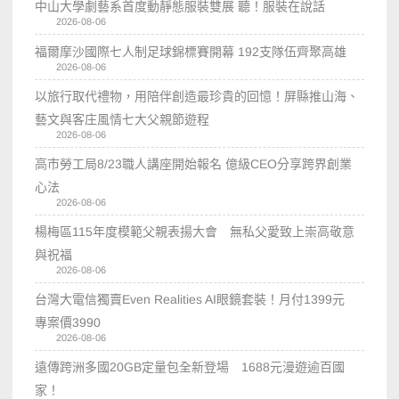
中山大學劇藝系首度動靜態服裝雙展 聽！服裝在說話
2026-08-06
福爾摩沙國際七人制足球錦標賽開幕 192支隊伍齊聚高雄
2026-08-06
以旅行取代禮物，用陪伴創造最珍貴的回憶！屏縣推山海、
藝文與客庄風情七大父親節遊程
2026-08-06
高市勞工局8/23職人講座開始報名 億級CEO分享跨界創業
心法
2026-08-06
楊梅區115年度模範父親表揚大會 無私父愛致上崇高敬意
與祝福
2026-08-06
台灣大電信獨賣Even Realities AI眼鏡套裝！月付1399元
專案價3990
2026-08-06
遠傳跨洲多國20GB定量包全新登場 1688元漫遊逾百國
家！