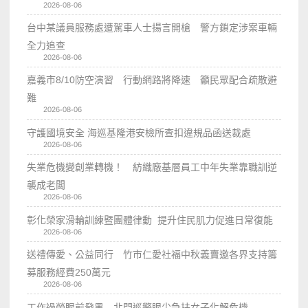
2026-08-06
台中某議員服務處遭駕車人士揚言開槍 警方鎖定涉案車輛
全力追查
2026-08-06
嘉義市8/10防空演習 行動網路將降速 籲民眾配合疏散避
難
2026-08-06
守護國境安全 海巡基隆港安檢所查扣違規品函送裁處
2026-08-06
失業危機變創業轉機！ 紡織廠基層員工中年失業靠職訓逆
襲成老闆
2026-08-06
彰化榮家滑輪訓練暨團體律動 提升住民肌力促進日常復能
2026-08-06
送禮傳愛、公益同行 竹市仁愛社福中秋義賣邀各界支持籌
募服務經費250萬元
2026-08-06
工作過勞眼前發黑 北門巡警眼尖急扶女子化解危機