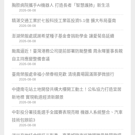
胸腔病院攜手AI機器人 打造長者「智慧護肺」新生活
2026-08-08
精湛交通工業於七股科技工業區投資5.1億 擴大布局臺南
2026-08-08
澎湖榮服處感謝希望種子基金會捐助學金 讓愛菊島延續
2026-08-08
颱風逼近！臺灣港務公司提前部署防颱整備 周永暉董事長親
自主持應變整備會議
2026-08-08
臺南榮服處幸福小榮眷相見歡 清境農場圓滿築夢微旅行
2026-08-08
中捷南屯站土地開發共構大樓開工動土！公私協力打造宜居
新地標 實現軌道經濟新願景
2026-08-08
中彰投分署技能選手全國賽表現亮眼 機器人系統整合、汽車
技術包辦前3
2026-08-08