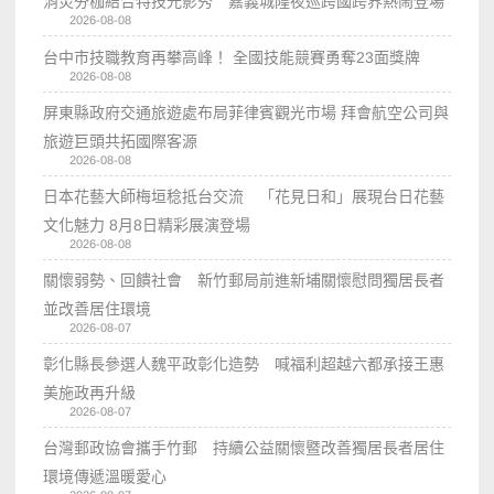
消災夯枷結合特技光影秀 嘉義城隍夜巡跨國跨界熱鬧登場
2026-08-08
台中市技職教育再攀高峰！ 全國技能競賽勇奪23面獎牌
2026-08-08
屏東縣政府交通旅遊處布局菲律賓觀光市場 拜會航空公司與
旅遊巨頭共拓國際客源
2026-08-08
日本花藝大師梅垣稔抵台交流 「花見日和」展現台日花藝
文化魅力 8月8日精彩展演登場
2026-08-08
關懷弱勢、回饋社會 新竹郵局前進新埔關懷慰問獨居長者
並改善居住環境
2026-08-07
彰化縣長參選人魏平政彰化造勢 喊福利超越六都承接王惠
美施政再升級
2026-08-07
台灣郵政協會攜手竹郵 持續公益關懷暨改善獨居長者居住
環境傳遞溫暖愛心