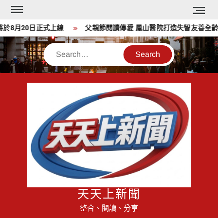
Skip
to
月20日正式上線
父親節閱讀傳愛 鳳山醫院打造失智友善全齡家
content
Search
天天上新聞
整合、閱讀、分享