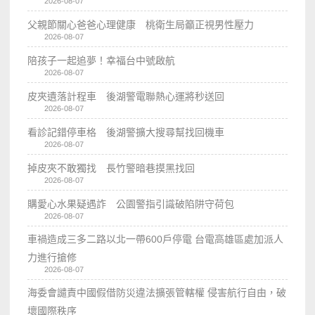
2026-08-07
父親節關心爸爸心理健康 桃衛生局籲正視男性壓力
2026-08-07
陪孩子一起追夢！幸福台中號啟航
2026-08-07
皮夾遺落計程車 後湖警電聯熱心運將秒送回
2026-08-07
看診記錯停車格 後湖警擴大搜尋幫找回機車
2026-08-07
掉皮夾不敢獨找 長竹警暗巷摸黑找回
2026-08-07
購愛心水果疑遇詐 公園警指引識破陷阱守荷包
2026-08-07
車禍造成三多二路以北一帶600戶停電 台電高雄區處加派人
力進行搶修
2026-08-07
海委會譴責中國假借防災違法擴張管轄權 侵害航行自由，破
壞國際秩序