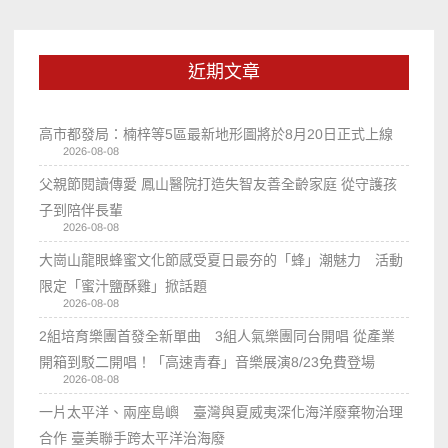
近期文章
高市都發局：楠梓等5區最新地形圖將於8月20日正式上線
2026-08-08
父親節閱讀傳愛 鳳山醫院打造失智友善全齡家庭 從守護孩
子到陪伴長輩
2026-08-08
大崗山龍眼蜂蜜文化節感受夏日最夯的「蜂」潮魅力 活動
限定「蜜汁鹽酥雞」掀話題
2026-08-08
2組培育樂團首發全新單曲 3組人氣樂團同台開唱 從產業
開箱到駁二開唱！「高速青春」音樂展演8/23免費登場
2026-08-08
一片太平洋、兩座島嶼 臺灣與夏威夷深化海洋廢棄物治理
合作 臺美聯手跨太平洋治海廢