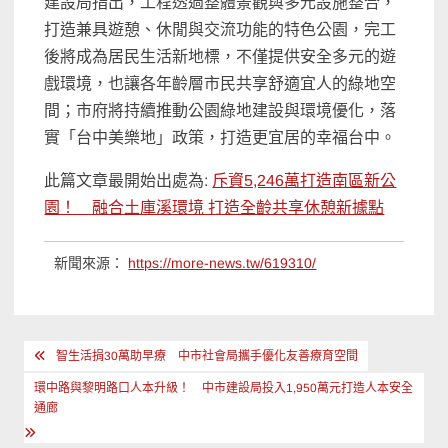
建設局指出，工程透過整體景觀與多元設施整合，
打造兼具遊憩、休閒與交流功能的特色公園，完工
後將成為居民生活新地標，不僅提供安全多元的遊
戲環境，也讓各年齡層市民共享舒適宜人的綠地空
間；市府將持續推動公園綠地建設與環境優化，落
實「台中美樂地」政策，打造更宜居的幸福台中。
此篇文章最開始出處為:
斥資5,246萬打造南區新公
園！ 融合土庫溪環境 打造全齡共享休憩新據點
新聞來源：
https://more-news.tw/619310/
文
智生活捐30萬助早療 中市社會局攜手優化友善療育空間
章
環中路與黎明路口人本升級！ 中市建設局投入1,950萬元打造人本安全
導
通廊