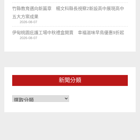
竹縣教育邁向新篇章 楊文科縣長視察2新設高中展現高中
五大方案成果
2026-08-07
伊甸桃園庇護工場中秋禮盒開賣 幸福滋味早鳥優惠9折起
2026-08-07
新聞分類
新
聞
分
類