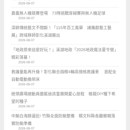
2026-08-07
嘉義無人機競賽登場 73隊挑戰穿越賽與無人機足球
2026-08-07
深耕傳統藝文不間斷！「115年百工風華 諸羅獻藝工藝
展」跨域移師彰化溪湖展出
2026-08-07
「地政原來這麼好玩！」溪湖地政「2026地政魔法夏令營」
精彩落幕！
2026-08-07
救護量能再升級！彰化聯合捐贈4輛高規格救護車 首配全
自動電動擔架床
2026-08-07
統領廣場總動員邀藍迪孩童展開愛心旅程 植栽DIY種下希
望的種子
2026-08-07
中颱白海豚逼近! 竹縣全面防颱整備 楊文科縣長籲鄉親落
實防颱準備
2026-08-07