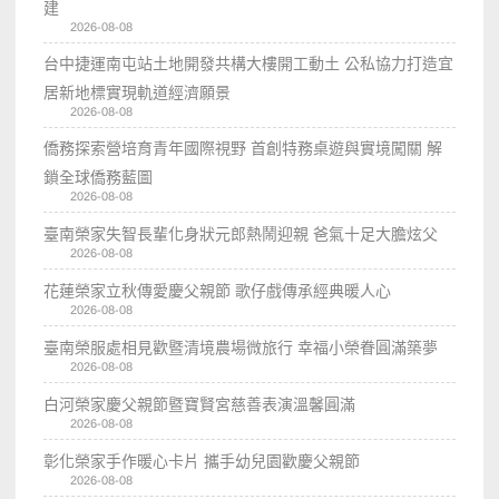
建
2026-08-08
台中捷運南屯站土地開發共構大樓開工動土 公私協力打造宜
居新地標實現軌道經濟願景
2026-08-08
僑務探索營培育青年國際視野 首創特務桌遊與實境闖關 解
鎖全球僑務藍圖
2026-08-08
臺南榮家失智長輩化身狀元郎熱鬧迎親 爸氣十足大膽炫父
2026-08-08
花蓮榮家立秋傳愛慶父親節 歌仔戲傳承經典暖人心
2026-08-08
臺南榮服處相見歡暨清境農場微旅行 幸福小榮眷圓滿築夢
2026-08-08
白河榮家慶父親節暨寶賢宮慈善表演溫馨圓滿
2026-08-08
彰化榮家手作暖心卡片 攜手幼兒園歡慶父親節
2026-08-08