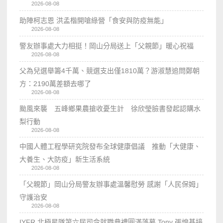
2026-08-08
助陣柯志恩 洪孟楷開嗆綠營「食安與防疫無能」
2026-08-08
警友辦事處大力相挺！岡山分局送上「父親節」暖心祝福
2026-08-08
父為兒選舉籌4千萬、競選支出僅1810萬？游淑慧追問鄭朝
方：2190萬差額去哪了
2026-08-08
颱風來襲 五峰鄉果農搶收憂生計 徐欣瑩臉書發起認購水
梨行動
2026-08-08
中國人體工程學研究院發布全球健康倡議 推動「大健康、
大養生、大防疫」新生活系統
2026-08-08
「父親節」岡山分局警友辦事處溫馨慰勞 感謝「人民保姆」
守護治安
2026-08-08
IYFR 北極星隊第六屆司令就職典禮圓滿落幕 Tony 張煌基接