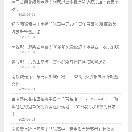
廟口音樂會熱鬧登場！柯志恩重砲轟綠營防疫冷血、食安不
透明
2026-08-08
迎向國際舞台！南投旭光高中等20位青年展翅澳洲 開啟跨
域創新學習之旅
2026-08-08
高雄親子遊樂園開幕！30多項免費設施＋水樂園一次玩到嗨
2026-08-08
暑假親子共食正當時 雲林好魚前進花博陪爸爸過節
2026-08-08
南投觀光深化布局新加坡市場 「B2B」交流拓展國際旅遊
合作
2026-08-08
台南遠東香格里拉攜手日本千葉名店「CROISSANT」 咖
哩麵包總冠軍技術首度在台落地 2026得獎可頌搶先日本上
市
2026-08-08
南投青年躍上國際！旭光高中「黃金海岸造夢者」赴澳圓