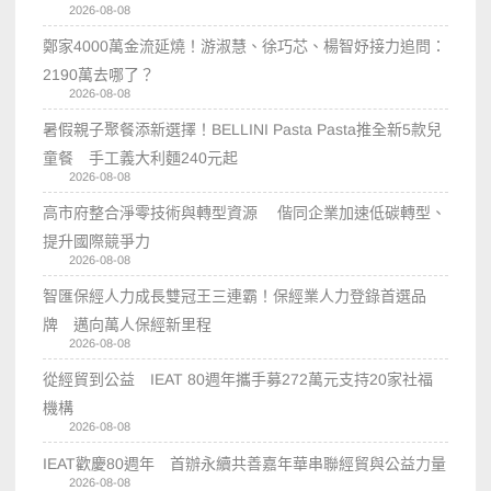
2026-08-08
鄭家4000萬金流延燒！游淑慧、徐巧芯、楊智妤接力追問：
2190萬去哪了？
2026-08-08
暑假親子聚餐添新選擇！BELLINI Pasta Pasta推全新5款兒
童餐 手工義大利麵240元起
2026-08-08
高市府整合淨零技術與轉型資源 偕同企業加速低碳轉型、
提升國際競爭力
2026-08-08
智匯保經人力成長雙冠王三連霸！保經業人力登錄首選品
牌 邁向萬人保經新里程
2026-08-08
從經貿到公益 IEAT 80週年攜手募272萬元支持20家社福
機構
2026-08-08
IEAT歡慶80週年 首辦永續共善嘉年華串聯經貿與公益力量
2026-08-08