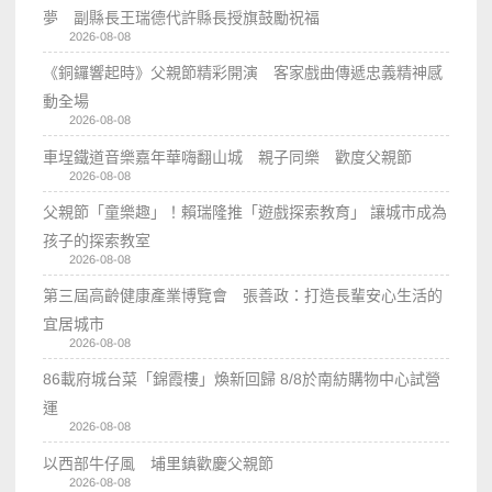
夢 副縣長王瑞德代許縣長授旗鼓勵祝福
2026-08-08
《銅鑼響起時》父親節精彩開演 客家戲曲傳遞忠義精神感
動全場
2026-08-08
車埕鐵道音樂嘉年華嗨翻山城 親子同樂 歡度父親節
2026-08-08
父親節「童樂趣」！賴瑞隆推「遊戲探索教育」 讓城市成為
孩子的探索教室
2026-08-08
第三屆高齡健康產業博覽會 張善政：打造長輩安心生活的
宜居城市
2026-08-08
86載府城台菜「錦霞樓」煥新回歸 8/8於南紡購物中心試營
運
2026-08-08
以西部牛仔風 埔里鎮歡慶父親節
2026-08-08