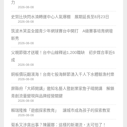
力
2026-08-08
史努比快閃水湳轉運中心人氣爆棚 展期延長至8月23日
2026-08-08
筑波木笑盃全國青少年網球賽台中開打 A級賽事培育網壇
新秀
2026-08-08
父親節徵才送暖！台中山線釋逾1,200職缺 初步媒合率近6
成
2026-08-08
銅板價玩翻濱海！台南七股海鮮節湧入千人下水體驗漁村樂
2026-08-08
屏縣府「大師開講」邀知名藝人暨創業家詹子晴開講 解鎖
青創流量變現與品牌經營關鍵
2026-08-08
賴瑞隆推「遊戲探索教育」 讓城市成為孩子的探索教室
2026-08-08
菊系又涉貪出事？陳麗娜：這樣的新潮流，太可怕了！