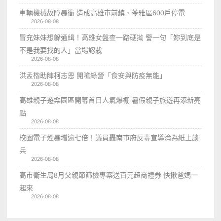
車輛機械故障暴衝 造成高雄市前鎮、苓雅區600戶停電
2026-08-08
冒充妹妹想躲通緝！高雄女盤查一路硬拗 警一句「妳到底是
不是我要找的人」當場認栽
2026-08-08
洪孟楷助陣柯志恩 開嗆綠營「食安與防疫無能」
2026-08-08
高雄親子遊樂園區開幕首日人氣爆棚 暑假親子旅遊再添新亮
點
2026-08-08
校園電子煙暴增逾七倍！議員轟南市府反毒宣導淪為紙上談
兵
2026-08-08
高市衛生局8月父親節篩檢專案送百元超商禮券 快揪爸媽一
起來
2026-08-08