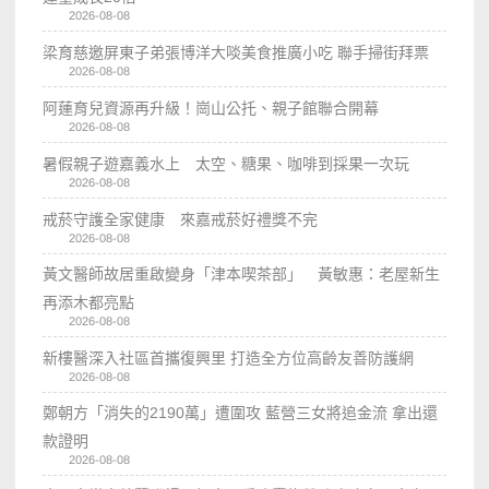
2026-08-08
梁育慈邀屏東子弟張博洋大啖美食推廣小吃 聯手掃街拜票
2026-08-08
阿蓮育兒資源再升級！崗山公托、親子館聯合開幕
2026-08-08
暑假親子遊嘉義水上 太空、糖果、咖啡到採果一次玩
2026-08-08
戒菸守護全家健康 來嘉戒菸好禮獎不完
2026-08-08
黃文醫師故居重啟變身「津本喫茶部」 黃敏惠：老屋新生
再添木都亮點
2026-08-08
新樓醫深入社區首攜復興里 打造全方位高齡友善防護網
2026-08-08
鄭朝方「消失的2190萬」遭圍攻 藍營三女將追金流 拿出還
款證明
2026-08-08