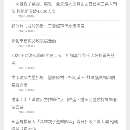
「高雄親子樂園」爆紅！全臺最大免費園區首日吸三萬人朝
聖 輕軌更突破4,000人次
2026-08-08
起於無心成於熱愛 王貴嬋現代水墨個展
2026-08-08
彰化市模範父親表揚活動
2026-08-08
2026王功漁火節88節連二天 祈福嘉年華千人烤蚵首先登
場
2026-08-08
中市防暴力量扎根 豐原鎌村、神岡溪洲2社區獲衛福部防
暴戲劇獎
2026-08-08
甜蜜上市！黃偉哲力推歸仁大目釋迦，邀全民體驗採果樂兼
做公益
2026-08-08
全臺規模最大「高雄親子遊樂園區」首日狂吸三萬人潮 輕軌
運量成長20倍