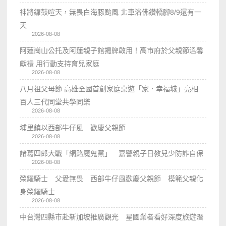
神將鑼鼓喧天，無畏白海豚颱風 北車浴佛鑽轎腳8/9還有一
天
2026-08-08
阿蓮崗山公托及阿蓮親子館揭牌啟用！高市府於父親節溫馨
獻禮 用行動支持育兒家庭
2026-08-08
八月祖父母節 高雄全國首創家庭桌遊「家．幸福城」亮相
百人三代同堂共學同樂
2026-08-08
埔里鎮以西部牛仔風 歡慶父親節
2026-08-08
諸葛四郎大戰「網路魔鬼黨」 嘉警親子日教兒少防詐自保
2026-08-08
榮耀騎士 父愛無畏 西部牛仔風歡慶父親節 模範父親化
身榮耀騎士
2026-08-08
中台灣四縣市赴新加坡推廣觀光 星國業者看好深度旅遊潛