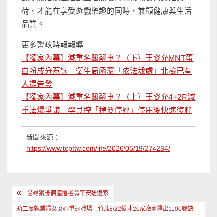
荷，才能在享受遊戲樂趣的同時，兼顧健康與生活
品質。
更多警政時報報導
【獨家內幕】減重名醫翻車？（下）王姿允MNT蛋
白粉成分惹議 衛生局函覆「依法裁處」北檢已有
人提告發
【獨家內幕】減重名醫翻車？（上）王姿允4+2R減
重法爆爭議 學員控「掉髮停經」停用後快速復胖
新聞來源：
https://www.tcpttw.com/life/2026/05/19/274284/
文
警尋獲徘徊產道老翁平安送返家
章
助二度就業婦女安心重返職場 竹北5/22徵才20家廠商釋出1100職缺