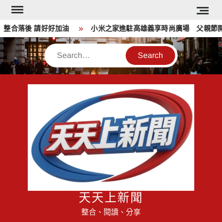
Skip
to
合落後 請好好加油
小米之家進駐高雄義享時尚廣場 父親節開幕
content
Search
天天上新聞
整合、閱讀、分享