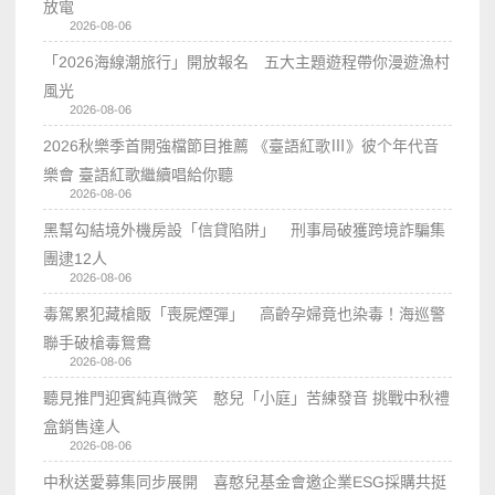
放電
2026-08-06
「2026海線潮旅行」開放報名 五大主題遊程帶你漫遊漁村
風光
2026-08-06
2026秋樂季首開強檔節目推薦 《臺語紅歌Ⅲ》彼个年代音
樂會 臺語紅歌繼續唱給你聽
2026-08-06
黑幫勾結境外機房設「信貸陷阱」 刑事局破獲跨境詐騙集
團逮12人
2026-08-06
毒駕累犯藏槍販「喪屍煙彈」 高齡孕婦竟也染毒！海巡警
聯手破槍毒鴛鴦
2026-08-06
聽見推門迎賓純真微笑 憨兒「小庭」苦練發音 挑戰中秋禮
盒銷售達人
2026-08-06
中秋送愛募集同步展開 喜憨兒基金會邀企業ESG採購共挺