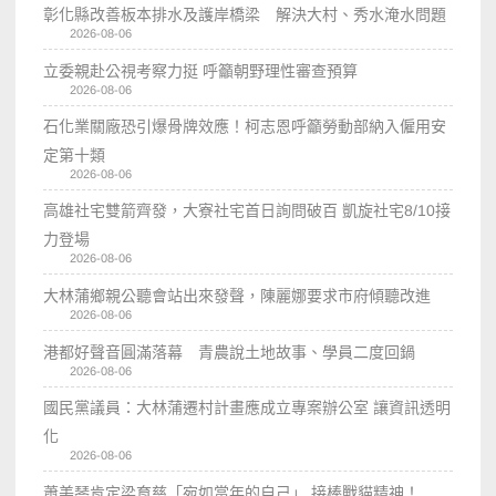
彰化縣改善板本排水及護岸橋梁 解決大村、秀水淹水問題
2026-08-06
立委親赴公視考察力挺 呼籲朝野理性審查預算
2026-08-06
石化業關廠恐引爆骨牌效應！柯志恩呼籲勞動部納入僱用安
定第十類
2026-08-06
高雄社宅雙箭齊發，大寮社宅首日詢問破百 凱旋社宅8/10接
力登場
2026-08-06
大林蒲鄉親公聽會站出來發聲，陳麗娜要求市府傾聽改進
2026-08-06
港都好聲音圓滿落幕 青農說土地故事、學員二度回鍋
2026-08-06
國民黨議員：大林蒲遷村計畫應成立專案辦公室 讓資訊透明
化
2026-08-06
蕭美琴肯定梁育慈「宛如當年的自己」 接棒戰貓精神！