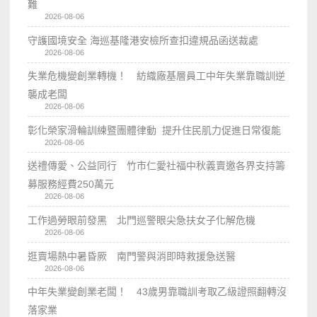
難
2026-08-06
守護國境安全 海巡基隆港安檢所查扣違規品函送裁處
2026-08-06
失業危機變創業轉機！ 紡織廠基層員工中年失業靠職訓逆
襲成老闆
2026-08-06
彰化榮家滑輪訓練暨團體律動 提升住民肌力促進日常復能
2026-08-06
送禮傳愛、公益同行 竹市仁愛社福中秋義賣邀各界支持籌
募服務經費250萬元
2026-08-06
工作過勞眼前發黑 北門巡警眼尖急扶女子化解危機
2026-08-06
逛賣場熱中暑昏厥 南門警與消即時救援急送醫
2026-08-06
中年失業變創業老闆！ 43歲男靠職訓考取乙級證照翻轉沒
落家業