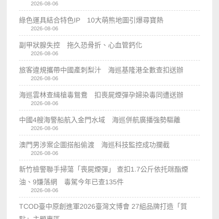
2026-08-06
綠色運具結合特色IP 10大萌熊地圖引爆尋寶熱
2026-08-06
副甲狀腺失控 拖久恐骨折、心血管鈣化
2026-08-06
旅客違規攜帶中國產刺梨汁 海巡基隆港全數查扣送辦
2026-08-06
海巡雲林查緝槍毒鴛鴦 扣喪屍煙彈孕婦染毒同遭送辦
2026-08-06
中國4艘海警船航入金門水域 海巡併航廣播強勢驅離
2026-08-06
澳門男涉案企圖搭船偷渡 海巡科技監控成功攔截
2026-08-06
新竹檢警聯手掃蕩「喪屍煙彈」 查扣1.7公斤依托咪酯煙
油、9嫌落網 毒駕今年已查135件
2026-08-06
TCOD臺中原創進軍2026臺灣文博會 27組品牌打造「質