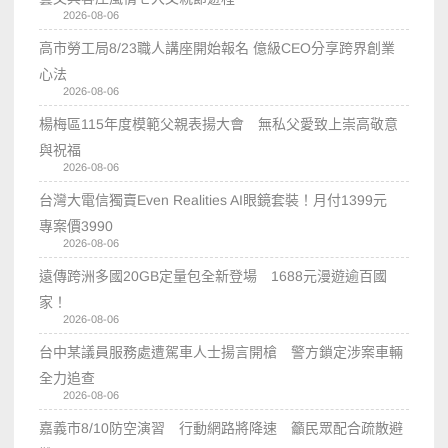
2026-08-06
高市勞工局8/23職人講座開始報名 億級CEO分享跨界創業
心法
2026-08-06
楊梅區115年度模範父親表揚大會 無私父愛致上崇高敬意
與祝福
2026-08-06
台灣大電信獨賣Even Realities AI眼鏡套裝！月付1399元
專案價3990
2026-08-06
遠傳跨洲多國20GB定量包全新登場 1688元漫遊逾百國
家！
2026-08-06
台中某議員服務處遭駕車人士揚言開槍 警方鎖定涉案車輛
全力追查
2026-08-06
嘉義市8/10防空演習 行動網路將降速 籲民眾配合疏散避