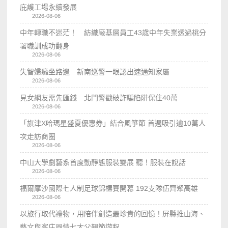
庇護工場永續發展
2026-08-06
中年轉職不迷茫！ 紡織廠基層員工43歲中年失業透過桃分
署職訓成功翻身
2026-08-06
失智婦癱坐路邊 新南巡警一眼認出速通知家屬
2026-08-06
見女網友需先匯錢 北門警戳破詐騙陷阱保住40萬
2026-08-06
「旗津X哈瑪星盛夏優惠券」結合風箏節 首週吸引逾10萬人
次走訪商圈
2026-08-06
中山大學劇藝系首度動靜態服裝雙展 聽！服裝在說話
2026-08-06
福爾摩沙國際七人制足球錦標賽開幕 192支隊伍齊聚高雄
2026-08-06
以旅行取代禮物，用陪伴創造最珍貴的回憶！屏縣推山海、
藝文與客庄風情七大父親節遊程