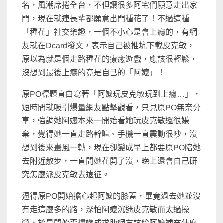
名，風潮席捲全台，不但讓很多阿宅們願意走出家
門，現在就連長輩都願意出門種花了！不過這種
「種花」社交樂趣，一個不小心是會上癮的，有網
友就在Dcard發文，表示自己被推坑下載皮克敏，
原以為就是個走路種花的療癒遊戲，應該很輕鬆，
沒想到最後上癮的竟是自己的「阿嬤」！
原PO標題直白寫著「阿嬤玩皮克敏玩到上癮…」，
短時間就吸引爆量網友點擊觀看，只見原PO無奈分
享，強調她阿嬤本來一開始看她玩皮克敏還很嫌
棄，覺得她一直走路幹嘛、手機一直震動很吵，沒
想到後來畫風一轉，現在卻變成早上都要原PO陪她
去附近散步，一直問她花開了沒，晚上還會自己研
究怎麼派皮克敏去遠征。
逼得原PO開始擔心起阿嬤的膝蓋，畢竟過去她並沒
有走這麼多的路，深怕阿嬤沉迷皮克敏而太過操
勞，於是開始歪樓變成求助網友該給阿嬤補充什麼