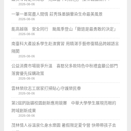
2026-08-06
一筆一墨寫盡人間情 莊秀珠墨韻暈染生命最美風景
2026-08-06
能高越嶺 安全同行 颱風季登山「撤退是最勇敢的決定」
2026-08-06
南臺科大產設系學生赴澳實習 用精湛手藝修復精品跨越語言
隔閡
2026-08-06
公益消費市場競爭升溫 喜憨兒多款特色中秋禮盒籲公部門
落實優先採購政策
2026-08-06
雲林榮欣志工居家打掃貼心守護榮民眷
2026-08-06
第2屆鈣鈦礦校園創新應用競賽 中華大學學生展現亮眼的
跨域創新成果
2026-08-06
茂林情人谷溫泉化身水樂園 暑假限定夏令營 快帶帶孩子去