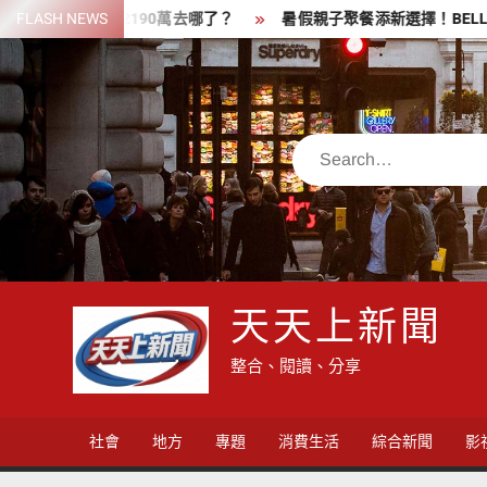
Skip
問：2190萬去哪了？
FLASH NEWS
暑假親子聚餐添新選擇！BELLINI Pasta
to
content
Search
天天上新聞
整合、閱讀、分享
社會
地方
專題
消費生活
綜合新聞
影