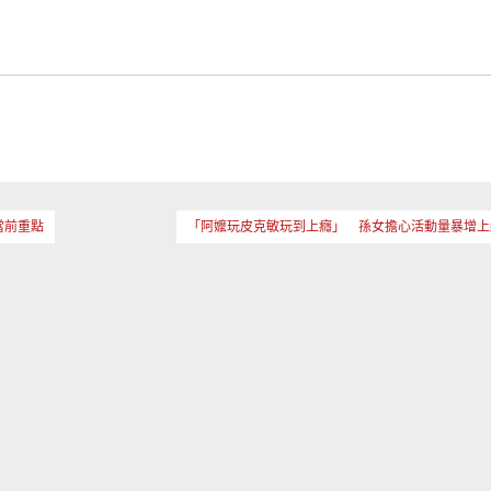
當前重點
「阿嬤玩皮克敏玩到上癮」 孫女擔心活動量暴增上