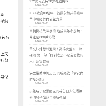
272萬元支持20家社福機構
2026-08-08
IEAT歡慶80週年 首辦永續共善嘉年
色漸
華串聯經貿與公益力量
心舉動
2026-08-08
車輛機械故障暴衝 造成高雄市前鎮、
苓雅區600戶停電
2巷石
2026-08-08
冒充妹妹想躲通緝！高雄女盤查一路
加上天
硬拗 警一句「妳到底是不是我要找的
附近鄰
人」當場認栽
2026-08-08
洪孟楷助陣柯志恩 開嗆綠營「食安與
眾疑似
防疫無能」
2026-08-08
高雄親子遊樂園區開幕首日人氣爆棚
暑假親子旅遊再添新亮點
2026-08-08