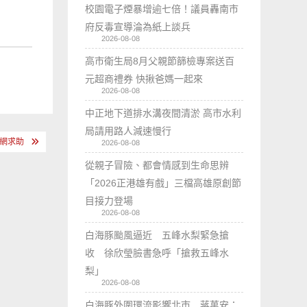
校園電子煙暴增逾七倍！議員轟南市
府反毒宣導淪為紙上談兵
2026-08-08
高市衛生局8月父親節篩檢專案送百
元超商禮券 快揪爸媽一起來
2026-08-08
中正地下道排水溝夜間清淤 高市水利
局請用路人減速慢行
網求助
2026-08-08
從親子冒險、都會情感到生命思辨
「2026正港雄有戲」三檔高雄原創節
目接力登場
2026-08-08
白海豚颱風逼近 五峰水梨緊急搶
收 徐欣瑩臉書急呼「搶救五峰水
梨」
2026-08-08
白海豚外圍環流影響北市 蔣萬安：