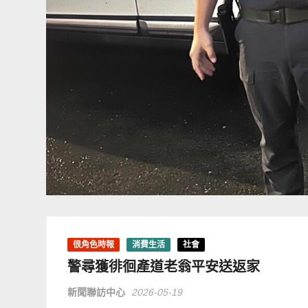
很角色時報
消費生活
社會
警尋獲徘徊產道老翁平安送返家
新聞聯訪中心
2026-05-19