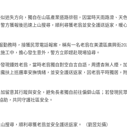
疑似迷失方向，獨自在山區產業道路徘徊，因當時天雨路滑、天
，警方獲報後迅速上山搜尋，順利尋獲老翁並安全護送返家，暖
服勤務時，接獲民眾電話報案，稱有一名老翁在美濃區廣興街20
段施工中，擔心發生意外，警方立即趕赴現場協尋。
旁發現鍾姓老翁，當時老翁獨自對空自言自語，周遭杳無人煙，
翁攙扶上巡邏車安撫情緒，並安全護送返家，因老翁平時獨居，
多加留意其行蹤與安全，避免長者獨自前往偏僻山區；若發現民
場協助，共同守護社區安全。
山搜尋，順利尋獲老翁並安全護送返家。 （劉昱彣攝）