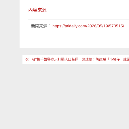
內容來源
新聞來源：
https://taidaily.com/2026/05/19/573515/
文
AIT攜手雄警宣示打擊人口販運 趙瑞華：防詐騙「小豬仔」成
章
導
覽