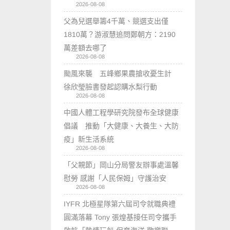
2026-08-08
父為兒選舉籌4千萬、競選支出僅
1810萬？游淑慧追問鄭朝方：2190
萬差額去哪了
2026-08-08
颱風來襲 五峰鄉果農搶收憂生計
徐欣瑩臉書發起認購水梨行動
2026-08-08
中國人體工程學研究院發布全球健康
倡議 推動「大健康、大養生、大防
疫」新生活系統
2026-08-08
「父親節」岡山分局警友辦事處溫馨
慰勞 感謝「人民保姆」守護治安
2026-08-08
IYFR 北極星隊第六屆司令就職典禮
圓滿落幕 Tony 張煌基接任司令攜手