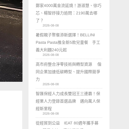
鄭家4000萬金流延燒！游淑慧、徐巧
芯、楊智妤接力追問：2190萬去哪
了？
2026-08-08
暑假親子聚餐添新選擇！BELLINI
Pasta Pasta推全新5款兒童餐 手工
義大利麵240元起
2026-08-08
高市府整合淨零技術與轉型資源 偕
同企業加速低碳轉型、提升國際競爭
力
2026-08-08
智匯保經人力成長雙冠王三連霸！保
經業人力登錄首選品牌 邁向萬人保
經新里程
2026-08-08
從經貿到公益 IEAT 80週年攜手募