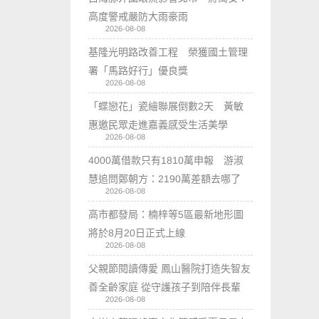
高度警戒嚴防大雨豪雨
2026-08-08
基隆光明路改善工程 榮獲國土管理
署「馬路好行」優良獎
2026-08-08
「蝶戀花」瓷繪聯展倒數2天 黃敏
惠邀民眾走進嘉義感受生活美學
2026-08-08
4000萬借款只有1810萬申報 游淑
慧追問鄭朝方：2190萬差額去哪了
2026-08-08
高市都發局：楠梓等5區最新地形圖
將於8月20日正式上線
2026-08-08
父親節閱讀傳愛 鳳山醫院打造失智友
善全齡家庭 從守護孩子到陪伴長輩
2026-08-08