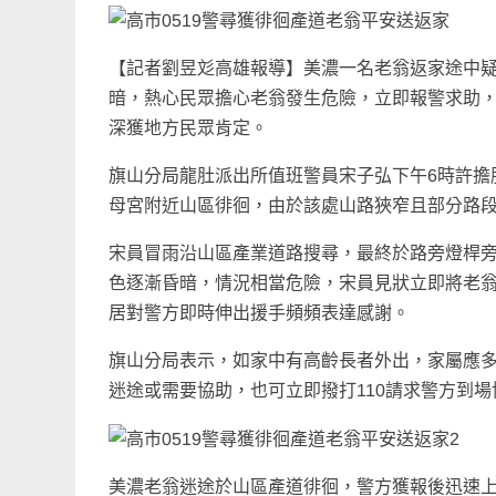
【記者劉昱彣高雄報導】美濃一名老翁返家途中
暗，熱心民眾擔心老翁發生危險，立即報警求助
深獲地方民眾肯定。
旗山分局龍肚派出所值班警員宋子弘下午6時許擔
母宮附近山區徘徊，由於該處山路狹窄且部分路
宋員冒雨沿山區產業道路搜尋，最終於路旁燈桿
色逐漸昏暗，情況相當危險，宋員見狀立即將老
居對警方即時伸出援手頻頻表達感謝。
旗山分局表示，如家中有高齡長者外出，家屬應
迷途或需要協助，也可立即撥打110請求警方到
美濃老翁迷途於山區產道徘徊，警方獲報後迅速上