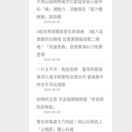
大崗山龍眼蜂蜜文化節感受夏日最夯
的「蜂」潮魅力 活動限定「蜜汁鹽
酥雞」掀話題
2026-08-08
2組培育樂團首發全新單曲 3組人氣
樂團同台開唱 從產業開箱到駁二開
唱！「高速青春」音樂展演8/23免費
登場
2026-08-08
一片太平洋、兩座島嶼 臺灣與夏威
夷深化海洋廢棄物治理合作 臺美聯手
跨太平洋治海廢
2026-08-08
助陣柯志恩 洪孟楷開嗆綠營「食安與
防疫無能」
2026-08-08
警友辦事處大力相挺！岡山分局送上
「父親節」暖心祝福