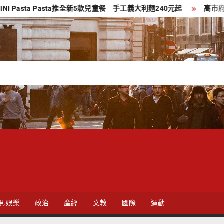
 Pasta推全新5款兒童餐 手工義大利麵240元起
高市府整合淨零技
視.娛樂
政治
產經
文教
國際
運動