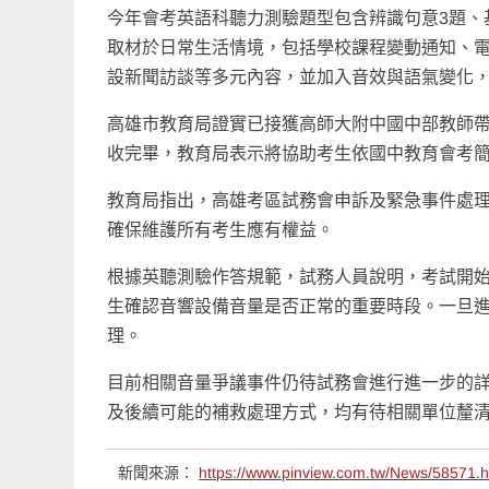
今年會考英語科聽力測驗題型包含辨識句意3題、
取材於日常生活情境，包括學校課程變動通知、
設新聞訪談等多元內容，並加入音效與語氣變化
高雄市教育局證實已接獲高師大附中國中部教師
收完畢，教育局表示將協助考生依國中教育會考
教育局指出，高雄考區試務會申訴及緊急事件處
確保維護所有考生應有權益。
根據英聽測驗作答規範，試務人員說明，考試開始
生確認音響設備音量是否正常的重要時段。一旦
理。
目前相關音量爭議事件仍待試務會進行進一步的
及後續可能的補救處理方式，均有待相關單位釐
新聞來源：
https://www.pinview.com.tw/News/58571.h