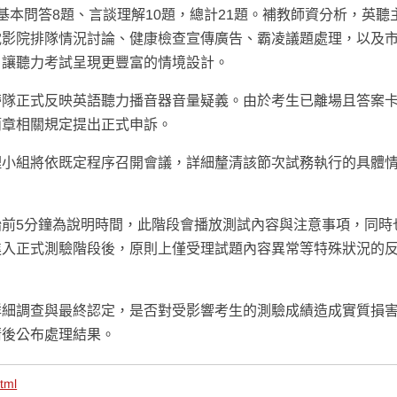
基本問答8題、言談理解10題，總計21題。補教師資分析，英聽
電影院排隊情況討論、健康檢查宣傳廣告、霸凌議題處理，以及
，讓聽力考試呈現更豐富的情境設計。
帶隊正式反映英語聽力播音器音量疑義。由於考生已離場且答案
簡章相關規定提出正式申訴。
理小組將依既定程序召開會議，詳細釐清該節次試務執行的具體
前5分鐘為說明時間，此階段會播放測試內容與注意事項，同時
進入正式測驗階段後，原則上僅受理試題內容異常等特殊狀況的
詳細調查與最終認定，是否對受影響考生的測驗成績造成實質損
清後公布處理結果。
tml