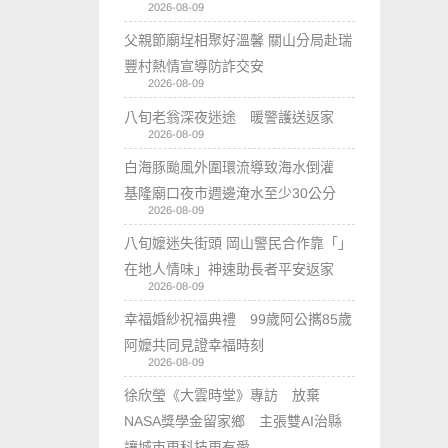
2026-08-09
父親節廟埕相聚好溫馨 關山分局赴瑞
豐村熱情宣導防詐交安
2026-08-09
八旬老翁深夜迷途 暖警護送返家
2026-08-09
白海豚颱風外圍環流導致海水倒灌
基隆廟口夜市週邊淹水至少30公分
2026-08-09
八旬嬤迷失街頭 岡山警民合作靠「」
在地人情味」神速助長者平安返家
2026-08-09
幸福婚紗祝福典禮 99歲阿公𢹂85歲
阿嬤共同見證幸福時刻
2026-08-09
徐欣瑩《大雲時堂》專訪 放棄
NASA獎學金留家鄉 主張雙AI治縣
讓城市更科技更有愛