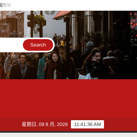
轎車尖峰時段拋錨 雙警秒變推車大力士
波麗士超有愛！七旬婦
星期日, 09 8 月, 2026
11:41:37 AM