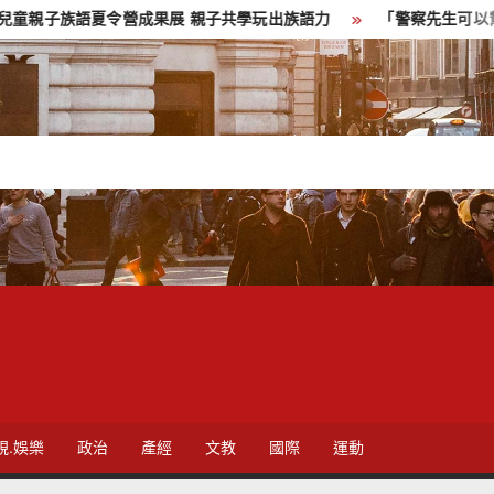
族語夏令營成果展 親子共學玩出族語力
「警察先生可以幫忙嗎？」
視.娛樂
政治
產經
文教
國際
運動