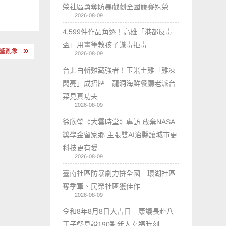
榮社區勇奪防暴戲劇全國競賽殊榮
2026-08-09
4,599件作品角逐！高雄「港都反毒
盃」用畫筆教孩子識毒拒毒
聖亂象
2026-08-09
台北白斬雞藏強者！玉米土雞「雞凍
閃亮」成招牌 龍洞海鮮餐廳老派台
菜見真功夫
2026-08-09
徐欣瑩《大雲時堂》專訪 放棄NASA
獎學金留家鄉 主張雙AI治縣讓城市更
科技更有愛
2026-08-09
臺南社區防暴劇力拚全國 環湖社區
奪季軍、民榮社區獲佳作
2026-08-09
令和8年8月8日大吉日 康議長赴八
王子祭見證190對新人幸福時刻