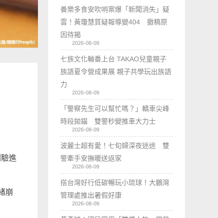
養樂多食安吹哨案爆「新聞消失」疑
雲！黃瓊慧質疑報導變404 撤稿原
因待揭
2026-08-09
七族文化輪番上台 TAKAO兒童親子
族語夏令營成果展 親子共學玩出族語
力
2026-08-09
「警察先生可以幫忙嗎？」轎車尖峰
時段拋錨 雙警秒變推車大力士
2026-08-09
波麗士超有愛！七旬婦深夜迷途 雙
測驗進
警牽手安撫暖送返家
2026-08-09
搭台灣好行低碳暢玩小琉球！大鵬灣
緒崩
管理處推出暑假好康
2026-08-09