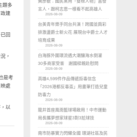
黃彥毓：國民黨用「雙標人物」當發
主題多
言人，跟柯志恩一樣看不起高雄人
市政建
2026-08-09
台美青年樂手同台共演！跨國並肩彩
排激盪爵士新火花 展現台中爵士人才
卡已回
培育成果
2026-08-09
白海豚外圍環流遇大潮釀海水倒灌
情況，
30多商家受害 謝國樑親赴慰問
2026-08-09
也是考
高雄4,599件作品傳遞拒毒信念
反映處
「2026港都反毒盃」用畫筆打造兒童
防毒力
2026-08-09
害，以
龍井首座風雨籃球場啟用！中市運動
局長攜夢想家球星3對3尬球技
2026-08-09
南市防暴實力閃耀全國 環湖社區及民