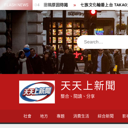
Skip
報導變404 撤稿原因待揭
FLASH NEWS
七族文化輪番上台 TAKAO兒童親子
to
content
Search
天天上新聞
整合、閱讀、分享
社會
地方
專題
消費生活
綜合新聞
影