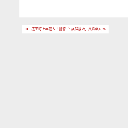
文
癌王盯上年輕人！醫警「1族群暴增」風險飆48%
章
導
覽