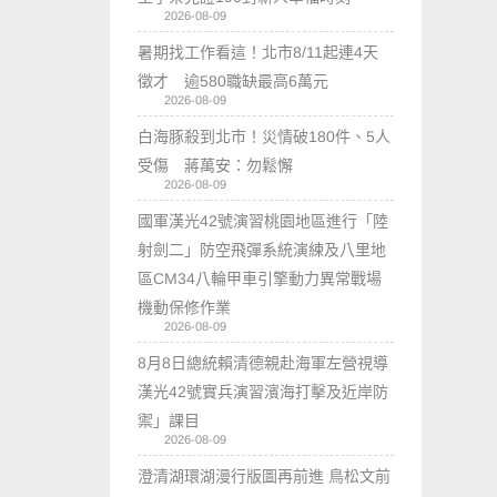
2026-08-09
暑期找工作看這！北市8/11起連4天
徵才 逾580職缺最高6萬元
2026-08-09
白海豚殺到北市！災情破180件、5人
受傷 蔣萬安：勿鬆懈
2026-08-09
國軍漢光42號演習桃園地區進行「陸
射劍二」防空飛彈系統演練及八里地
區CM34八輪甲車引擎動力異常戰場
機動保修作業
2026-08-09
8月8日總統賴清德親赴海軍左營視導
漢光42號實兵演習濱海打擊及近岸防
禦」課目
2026-08-09
澄清湖環湖漫行版圖再前進 鳥松文前