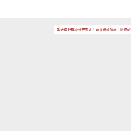
擎天崗野戰桌椅被搬走！直播鏡頭調高 終結朝