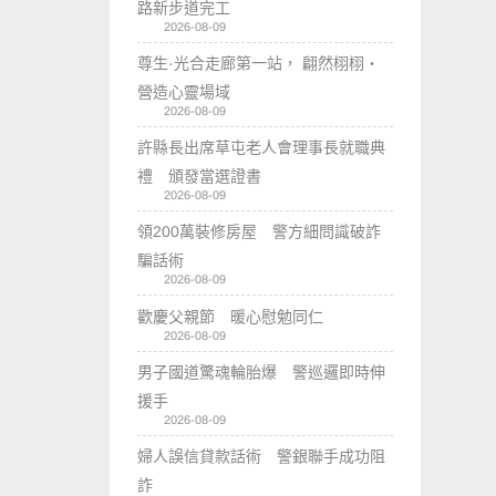
路新步道完工
2026-08-09
尊生·光合走廊第一站， 翩然栩栩・
營造心靈場域
2026-08-09
許縣長出席草屯老人會理事長就職典
禮 頒發當選證書
2026-08-09
領200萬裝修房屋 警方細問識破詐
騙話術
2026-08-09
歡慶父親節 暖心慰勉同仁
2026-08-09
男子國道驚魂輪胎爆 警巡邏即時伸
援手
2026-08-09
婦人誤信貸款話術 警銀聯手成功阻
詐