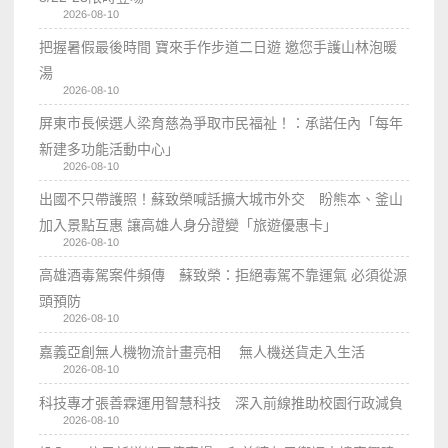
2026-08-10
把握暑假最後時間 寶來手作步道二日遊 邀您手護山林泡暖
湯
2026-08-10
屏東市長候選人梁育慈為爭取市民福祉！：承諾任內「每年
新建多功能活動中心」
2026-08-10
出國不只帶護照！蘇致榮喊話擴大城市外交 盼熊本、釜山
加入景點互惠 讓高雄人身分證變「旅遊優惠卡」
2026-08-10
高雄酒毒駕案件頻傳 蘇致榮：拒絕毒駕不靠運氣 必須從源
頭預防
2026-08-10
嘉義亞創無人機物流計畫亮相 無人機送貨走入生活
2026-08-10
科技專才張善霖運用智慧科技 深入前線推助校園行政減負
2026-08-10