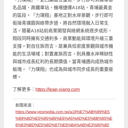
名品城、高鐵車站、機場捷運A18站，青埔最黃金
的區段。『力璞翔』基地正對水岸景觀，步行即可
銜接青塘園與綠帶步道，將自然環境融入日常生
活。隨著A18站前商業開發與綠網系統逐步成形，
翔段同時擁有交通利多、商業動能與環境升級三重
支撐。對自住族而言，是兼具低密度景觀與城市機
能的生活場域；對置產族而言，則具備水岸稀缺性
與城市成長紅利的長期價值。當青埔邁向成熟城市
板塊，『力璞翔』也成為與城市同步成長的重要座
標。
了解更多：
https://leap-xiang.com
新聞來源：
https://www.yesmedia.com.tw/a18%E7%AB%99%E5
%89%8D%E5%95%86%E6%A5%AD%E5%8B%95%E
8%83%BD%E5%8D%87%E6%BA%AB%E3%80%80