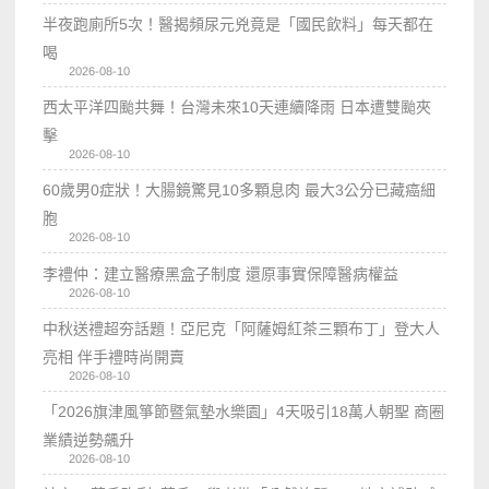
半夜跑廁所5次！醫揭頻尿元兇竟是「國民飲料」每天都在
喝
2026-08-10
西太平洋四颱共舞！台灣未來10天連續降雨 日本遭雙颱夾
擊
2026-08-10
60歲男0症狀！大腸鏡驚見10多顆息肉 最大3公分已藏癌細
胞
2026-08-10
李禮仲：建立醫療黑盒子制度 還原事實保障醫病權益
2026-08-10
中秋送禮超夯話題！亞尼克「阿薩姆紅茶三顆布丁」登大人
亮相 伴手禮時尚開賣
2026-08-10
「2026旗津風箏節暨氣墊水樂園」4天吸引18萬人朝聖 商圈
業績逆勢飆升
2026-08-10