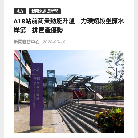
地方
新聞來源:是新聞
A18站前商業動能升溫 力璞翔段坐擁水
岸第一排置產優勢
新聞聯訪中心
2026-05-19