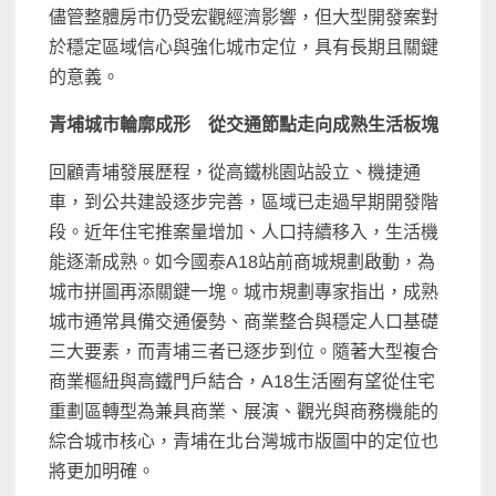
儘管整體房市仍受宏觀經濟影響，但大型開發案對
於穩定區域信心與強化城市定位，具有長期且關鍵
的意義。
青埔城市輪廓成形 從交通節點走向成熟生活板塊
回顧青埔發展歷程，從高鐵桃園站設立、機捷通
車，到公共建設逐步完善，區域已走過早期開發階
段。近年住宅推案量增加、人口持續移入，生活機
能逐漸成熟。如今國泰A18站前商城規劃啟動，為
城市拼圖再添關鍵一塊。城市規劃專家指出，成熟
城市通常具備交通優勢、商業整合與穩定人口基礎
三大要素，而青埔三者已逐步到位。隨著大型複合
商業樞紐與高鐵門戶結合，A18生活圈有望從住宅
重劃區轉型為兼具商業、展演、觀光與商務機能的
綜合城市核心，青埔在北台灣城市版圖中的定位也
將更加明確。