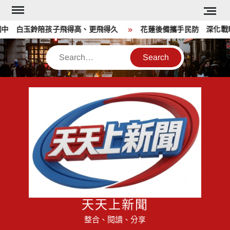
Skip
to
白玉鈴陪孩子飛得高、更飛得久
花蓮後備攜手民防 深化戰略溝
content
Search
天天上新聞
整合、閱讀、分享