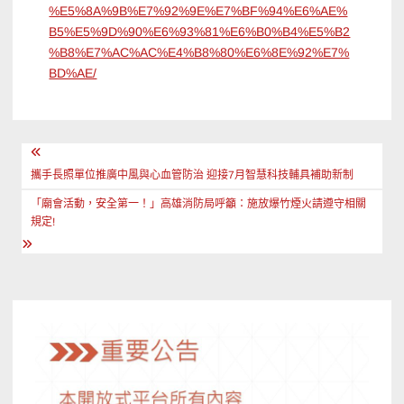
%E5%8A%9B%E7%92%9E%E7%BF%94%E6%AE%
B5%E5%9D%90%E6%93%81%E6%B0%B4%E5%B2
%B8%E7%AC%AC%E4%B8%80%E6%8E%92%E7%
BD%AE/
文
章
攜手長照單位推廣中風與心血管防治 迎接7月智慧科技輔具補助新制
導
「廟會活動，安全第一！」高雄消防局呼籲：施放爆竹煙火請遵守相關
規定!
覽