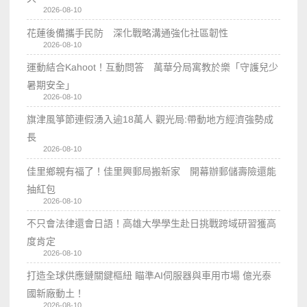
2026-08-10
花蓮後備攜手民防 深化戰略溝通強化社區韌性
2026-08-10
運動結合Kahoot！互動問答 萬華分局寓教於樂「守護兒少
暑期安全」
2026-08-10
旗津風箏節連假湧入逾18萬人 觀光局:帶動地方經濟強勢成
長
2026-08-10
佳里鄉親有福了！佳里興郵局搬新家 開幕辦郵儲壽險還能
抽紅包
2026-08-10
不只會法律還會日語！高雄大學學生赴日挑戰跨域研習獲高
度肯定
2026-08-10
打造全球供應鏈關鍵樞紐 瞄準AI伺服器與車用市場 億光泰
國新廠動土！
2026-08-10