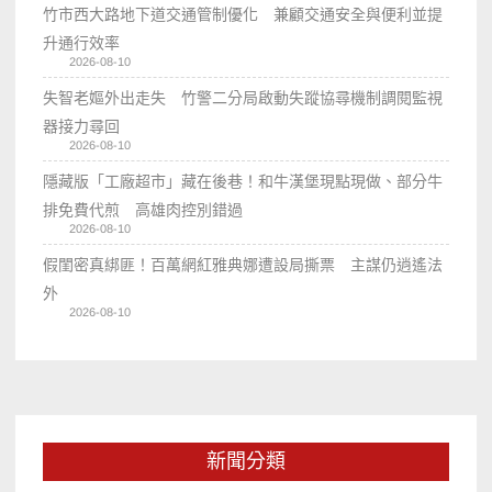
竹市西大路地下道交通管制優化 兼顧交通安全與便利並提
升通行效率
2026-08-10
失智老嫗外出走失 竹警二分局啟動失蹤協尋機制調閱監視
器接力尋回
2026-08-10
隱藏版「工廠超市」藏在後巷！和牛漢堡現點現做、部分牛
排免費代煎 高雄肉控別錯過
2026-08-10
假閨密真綁匪！百萬網紅雅典娜遭設局撕票 主謀仍逍遙法
外
2026-08-10
新聞分類