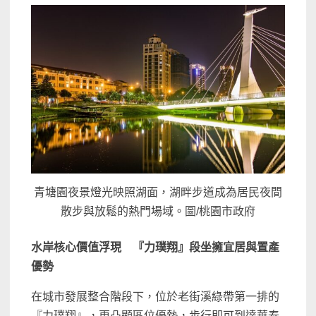
青塘園夜景燈光映照湖面，湖畔步道成為居民夜間
散步與放鬆的熱門場域。圖/桃園市政府
水岸核心價值浮現 『力璞翔』段坐擁宜居與置產
優勢
在城市發展整合階段下，位於老街溪綠帶第一排的
『力璞翔』，更凸顯區位優勢，步行即可到達華泰