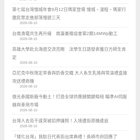
第七屆台灣慢城年會8月12日瑪家登場 慢城・漫程・瑪家行
邀民眾走進部落慢遊三天
2026-08-10
台南漁電共生再升級 南瀛養殖協會第2期14MWp動工
2026-08-10
高雄大學赴北海道交流亮眼 法學生日語發表獲日方師生肯
定
2026-08-10
亞尼克中秋限定茶香與奶香交織 大人系生乳捲與常溫禮盒搶
攻送禮商機
2026-08-10
億光泰國新廠今動土！打造全球供應鏈關鍵樞紐 瞄準AI伺服
器與車用市場
2026-08-10
台灣人去烏干達突被扣押護照！入境遭拒原機遣返
2026-08-10
「矮化台灣」我駐日代表拒出席典禮！長崎市府回應了