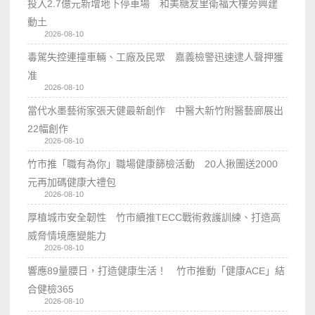
投入2.7億元新增地下停車場 和美糖友里衛福大樓旁興建
動土
2026-08-10
毒駕失控連撞車輛、工廠及民眾 嘉義檢警迅速逮人聲押獲
准
2026-08-10
當代水墨藝術家張天健最新創作 中醫大新竹附醫藝廊展出
22幅創作
2026-08-10
竹市推「職有為你」職場健康篩檢活動 20人揪團送2000
元再加碼健康大禮包
2026-08-10
厚植城市安全韌性 竹市續推TECC戰術救護訓練、打造高
威脅情境應變能力
2026-08-10
響應89量腰日，打造健康生活！ 竹市推動「健康ACE」結
合健檢365
2026-08-10