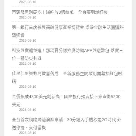
2026-08-10
蒂頭發黑別硬吃！婦吃放3週絲瓜 全身癢到爆紅疹
2026-08-10
第一銀行首度參與高齡健康產業博覽會 樂齡金融生活圈獲熱
烈迴響
2026-08-10
科技與實體並進！那瑪夏分隊推廣防颱APP與避難包 落實三
位一體防災共識
2026-08-10
佳里佳里興郵局歡喜落成 全新服務空間啟用開幕抽紅包吸
睛
2026-08-10
金價飆破4300美元創新高！國際投行預言接下來直衝5200
美元
2026-08-10
全台首次網路降速演練來襲！30分鐘內手機秒退2G時代 外
送停擺、支付當機
2026-08-10