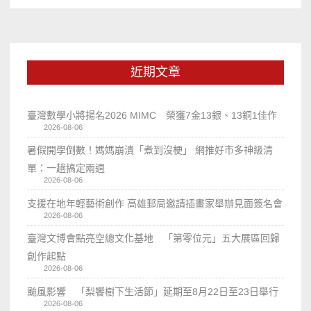
近期文章
臺灣數學小將揚名2026 MIMC​ 榮獲7金13銀、13銅1佳作
2026-08-06
暑假開學倒數！媽媽崩潰「煮到沒梗」 網推好市多神級清
單：一趟搞定兩週
2026-08-06
支援在地年輕藝術創作 高雄郵局邀請插畫家舉辦見面簽名會
2026-08-06
臺灣文博會點亮空總文化基地 「第零位元」五大展區回歸
創作起點
2026-08-06
颱風影響 「梨饗樹下生活節」延期至8月22日至23日舉行
2026-08-06