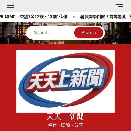
Skip
to
MIMC​ 榮獲7金13銀、13銅1佳作
暑假開學倒數！媽媽崩潰「煮
content
Search
天天上新聞
整合、閱讀、分享