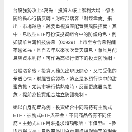
台股強勢攻上4萬點，投資人帳上獲利大增，卻也
開始擔心行情反轉。財經部落客「財經雪倫」指
出，市場越熱，越要重視資產配置與風險控管，其
中，息收型ETF可扮演投資組合中的防護角色，例
如復華台灣科技優息（00929）上市至今含息報酬
率逾95%，且自去年以來次次當天填息，兼具月配
息與資本利得，可作為高檔行情下的投資防護網。
台股漲多後，投資人難免出現既開心、又怕受傷的
矛盾心情，財經雪倫認為，這正是多頭行情中的甜
蜜負擔，尤其市場行情熱絡時，反而更應居高思
危，提前為投資組合建立防護機制。
她以自身配置為例，投資組合中同時持有主動式
ETF、被動式ETF與基金，不同商品各有不同任
務。主動式ETF用來追求超額報酬，市值型ETF參
與市場成長，息收產品則負責創造相對穩定的現金