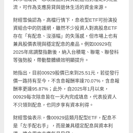
流，可作為支應房貸與退休生活的資金來源。
財經雪倫認為，高檔行情下，息收型ETF可扮演投
資組合中的防護網，雖然不少投資人對高股息ETF
存在「有配息、沒漲幅」的失落感，但市場上也有
兼具股價表現與穩定配息的產品。例如00929在
2025年底調整指數後，納入台積電、聯電、聯發科
等強勢股，帶動整體績效明顯提升。
她指出，目前00929股價已來到25.51元，若從發行
價一路持有至今，不含息報酬率達70.07%，含息報
酬率更達95.87%；此外，自2025年1月以來，
00929每次除息皆在一天內完成填息，代表投資人
不只領到配息，也同步享有資本利得。
財經雪倫表示，像00929這類月配型ETF，配息不
是「左手配右手」，而是兼具穩定配息與資本利