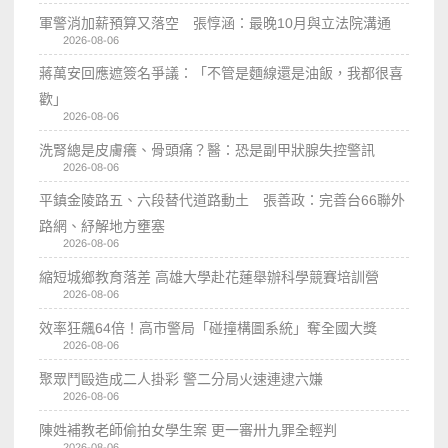
軍警消加薪預算又落空 張惇涵：最晚10月與立法院溝通
2026-08-06
蔣萬安回應遮簽名爭議：「不管是麵線還是油飯，我都很喜
歡」
2026-08-06
洗腎總是皮膚癢、骨頭痛？醫：恐是副甲狀腺失控警訊
2026-08-06
平鎮金陵路五、六段替代道路動土 張善政：完善台66聯外
路網、紓解地方壅塞
2026-08-06
縮短城鄉教育落差 高雄大學赴花蓮舉辦科學競賽培訓營
2026-08-06
效率狂飆64倍！高市警局「碰撞構圖系統」奪全國大獎
2026-08-06
聚眾鬥毆造成二人掛彩 警二分局火速連逮六嫌
2026-08-06
陳姓補教老師偷拍女學生案 更一審卅九罪全輕判
2026-08-06