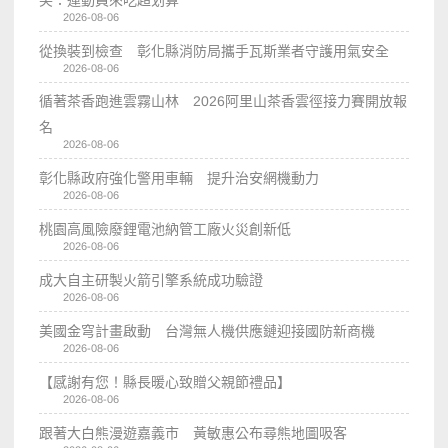
笑：運動員來吃超划算
2026-08-06
從換裝到檢查 彰化縣消防局攜手瓦斯業者守護用氣安全
2026-08-06
循著茶香跑進雲霧山林 2026阿里山茶香雲徑接力賽開放報
名
2026-08-06
彰化縣政府強化警用車輛 提升治安網機動力
2026-08-06
桃園高風險廢鋰電池納管工廠火災創新低
2026-08-06
成大自主研製火箭引擎系統成功驗證
2026-08-06
美國金穹計畫啟動 台灣無人機供應鏈迎接國防新商機
2026-08-06
【感謝有您！縣長暖心致贈父親節禮品】
2026-08-06
跟著大白熊漫遊嘉義市 黃敏惠公布尋熊地圖吸客