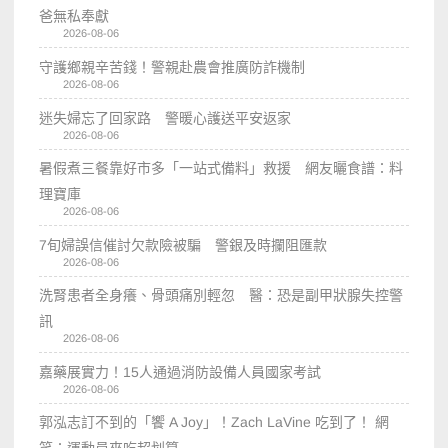
爸無私奉獻
2026-08-06
守護鄉親辛苦錢！警親赴農會推廣防詐機制
2026-08-06
迷失婦忘了回家路 警暖心護送平安返家
2026-08-06
暑假煮三餐靠好市多「一站式備料」救援 網友曬食譜：料
理寶庫
2026-08-06
7旬婦誤信催討欠款險被騙 警銀及時攔阻匯款
2026-08-06
洗腎患者全身癢、骨頭痛別輕忽 醫：恐是副甲狀腺失控警
訊
2026-08-06
嘉藥展實力！15人通過消防設備人員國家考試
2026-08-06
郭泓志訂不到的「饗 A Joy」！Zach LaVine 吃到了！ 網