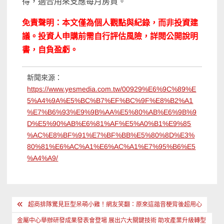
得，適合用來支應每月房貸。
免責聲明：本文僅為個人觀點與紀錄，而非投資建
議。投資人申購前需自行評估風險，詳閱公開說明
書，自負盈虧。
新聞來源：
https://www.yesmedia.com.tw/00929%E6%9C%89%E
5%A4%9A%E5%BC%B7%EF%BC%9F%E8%B2%A1
%E7%B6%93%E9%9B%AA%E5%80%AB%E6%9B%9
D%E5%90%AB%E6%81%AF%E5%A0%B1%E9%85
%AC%E8%BF%91%E7%BF%BB%E5%80%8D%E3%
80%81%E6%AC%A1%E6%AC%A1%E7%95%B6%E5
%A4%A9/
文
超商排隊驚見巨型呆萌小雞！網友笑翻：原來這諧音梗背後超用心
章
金屬中心舉辦研發成果發表會登場 展出六大關鍵技術 助攻產業升級轉型