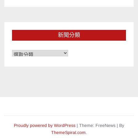
新聞分類
新
聞
分
類
Proudly powered by WordPress
|
Theme: FreeNews
|
By
ThemeSpiral.com
.