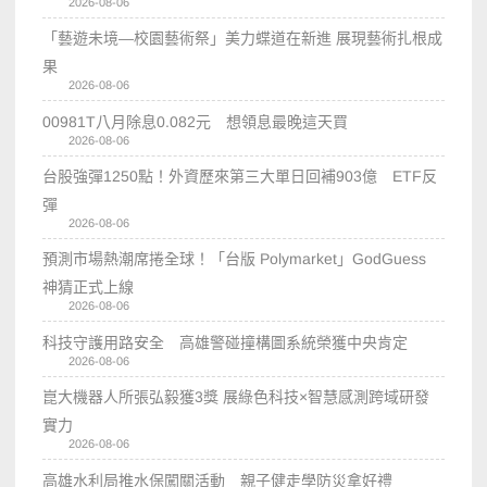
2026-08-06
「藝遊未境—校園藝術祭」美力蝶道在新進 展現藝術扎根成
果
2026-08-06
00981T八月除息0.082元 想領息最晚這天買
2026-08-06
台股強彈1250點！外資歷來第三大單日回補903億 ETF反
彈
2026-08-06
預測市場熱潮席捲全球！「台版 Polymarket」GodGuess
神猜正式上線
2026-08-06
科技守護用路安全 高雄警碰撞構圖系統榮獲中央肯定
2026-08-06
崑大機器人所張弘毅獲3獎 展綠色科技×智慧感測跨域研發
實力
2026-08-06
高雄水利局推水保闖關活動 親子健走學防災拿好禮