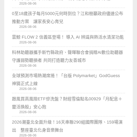
2026-08-06
0至18歲孩子每月5000元何時到位？江和樹籲政府儘速公布
推動方案 讓家長安心育兒
2026-08-06
雲鯨 FLOW 2 信義區登場！ 導入 AI 辨識與熱活水清潔功能
2026-08-06
科林助聽器攜手新竹縣政府、聲暉聯合會捐贈AI數位助聽器
守護弱勢聽損者 共同打造聽力友善城市
2026-08-06
全球預測市場熱潮席捲！「台版 Polymarket」GodGuess
神猜正式上線
2026-08-06
跟風買高風險ETF慘洗盤？財經雪倫點名00929「月配息＋
靈活換股」安心抱
2026-08-06
2026潮臺北全面升級！16天串聯290組國際團隊、159場演
出 整座臺北化身音樂舞台
2026-08-06