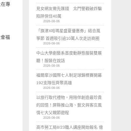
上在專
見女網友需先匯錢 北門警戳破詐騙
陷阱保住40萬
2026-08-06
「旗津X哈瑪星盛夏優惠券」結合風
社會福
箏節 首週吸引逾10萬人次走訪商圈
2026-08-06
中山大學劇藝系首度動靜態服裝雙展
聽！服裝在說話
2026-08-06
福爾摩沙國際七人制足球錦標賽開幕
192支隊伍齊聚高雄
2026-08-06
以旅行取代禮物，用陪伴創造最珍貴
的回憶！屏縣推山海、藝文與客庄風
情七大父親節遊程
2026-08-06
高市勞工局8/23職人講座開始報名 億