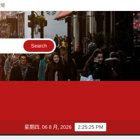
蒲鄉親公聽會站出來發聲，陳麗娜要求市府傾聽改進
港都好聲音圓
星期四, 06 8 月, 2026
2:25:27 PM