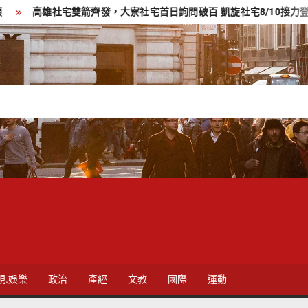
宅雙箭齊發，大寮社宅首日詢問破百 凱旋社宅8/10接力登場
大林
視.娛樂
政治
產經
文教
國際
運動