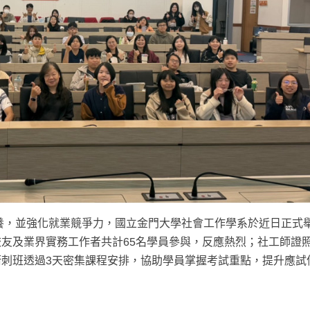
養，並強化就業競爭力，國立金門大學社會工作學系於近日正式
友及業界實務工作者共計65名學員參與，反應熱烈；社工師證
刺班透過3天密集課程安排，協助學員掌握考試重點，提升應試