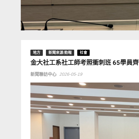
地方
新聞來源:勁報
社會
金大社工系社工師考照衝刺班 65學員
新聞聯訪中心
2026-05-19