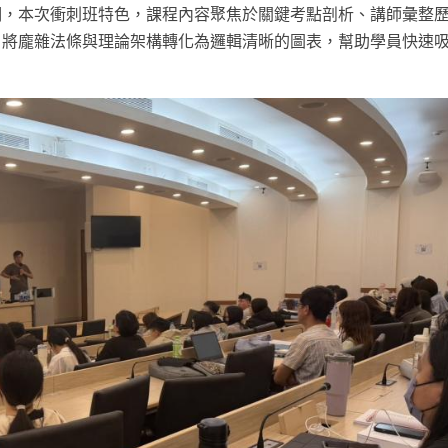
明，本次衝刺班特色，課程內容聚焦於關鍵考點剖析、講師彙整
，將龐雜法條與理論架構轉化為邏輯清晰的圖表，幫助學員快速