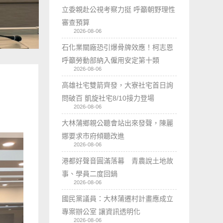
立委親赴公視考察力挺 呼籲朝野理性
審查預算
2026-08-06
石化業關廠恐引爆骨牌效應！柯志恩
呼籲勞動部納入僱用安定第十類
2026-08-06
高雄社宅雙箭齊發，大寮社宅首日詢
問破百 凱旋社宅8/10接力登場
2026-08-06
大林蒲鄉親公聽會站出來發聲，陳麗
娜要求市府傾聽改進
2026-08-06
港都好聲音圓滿落幕 青農說土地故
事、學員二度回鍋
2026-08-06
國民黨議員：大林蒲遷村計畫應成立
專案辦公室 讓資訊透明化
2026-08-06