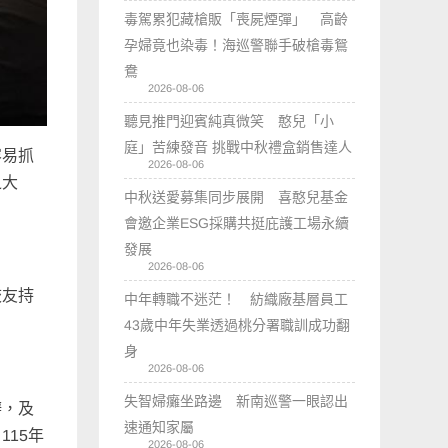
毒駕累犯藏槍販「喪屍煙彈」 高齡
孕婦竟也染毒！海巡警聯手破槍毒鴛
鴦
2026-08-06
聽見推門迎賓純真微笑 憨兒「小
庭」苦練發音 挑戰中秋禮盒銷售達人
容易抓
2026-08-06
之大
中秋送愛募集同步展開 喜憨兒基金
會邀企業ESG採購共挺庇護工場永續
發展
2026-08-06
校友持
中年轉職不迷茫！ 紡織廠基層員工
43歲中年失業透過桃分署職訓成功翻
身
2026-08-06
失智婦癱坐路邊 新南巡警一眼認出
辦，及
速通知家屬
15年
2026-08-06