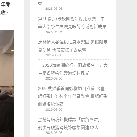
眷
歷年考
2026-08-06
吸收、
第2屆鈣鈦礦校園創新應用競賽 中
華大學學生展現亮眼的跨域創新成果
2026-08-06
茂林情人谷溫泉化身水樂園 暑假限定
夏令營 快帶帶孩子去放電
2026-08-06
「2026海線潮旅行」開放報名 五大
主題遊程帶你漫遊漁村風光
2026-08-06
2026秋樂季首開強檔節目推薦 《臺
語紅歌Ⅲ》彼个年代音樂會 臺語紅歌
繼續唱給你聽
2026-08-06
黑幫勾結境外機房設「信貸陷阱」
刑事局破獲跨境詐騙集團逮12人
2026-08-06