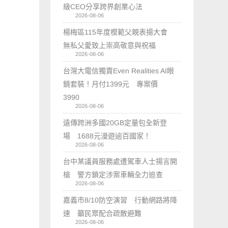
級CEO分享跨界創業心法
2026-08-06
楊梅區115年度模範父親表揚大會
無私父愛致上崇高敬意與祝福
2026-08-06
台灣大電信獨賣Even Realities AI眼
鏡套裝！月付1399元 專案價
3990
2026-08-06
遠傳跨洲多國20GB定量包全新登
場 1688元漫遊逾百國家！
2026-08-06
台中某議員服務處遭駕車人士揚言開
槍 警方鎖定涉案車輛全力追查
2026-08-06
嘉義市8/10防空演習 行動網路將降
速 籲民眾配合疏散避難
2026-08-06