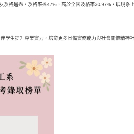
友及格通過，及格率達47%，高於全國及格率30.97%，展現系
陪伴學生提升專業實力，培育更多具備實務能力與社會關懷精神