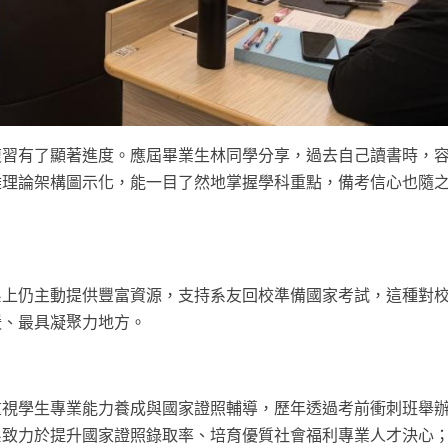
複習有了顯著進度。應屆畢業生林同學分享，過去自己讀書時，
雜理論架構圖示化，能一目了然地掌握學科重點，備考信心也隨
系上仍主動提供豐富資源，支持系友回校準備國家考試，這種對
暖、最具凝聚力地方。
重視學生專業能力養成與國家證照輔導，歷年透過考前衝刺班舉
致力於提升國家證照錄取率、培育優質社會福利專業人才決心；1