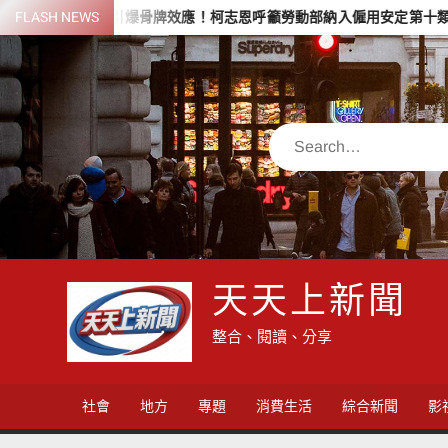
Skip
恐引爆骨牌效應！柯志恩呼籲勞動部納入僱用安定第十類
FLASH NEWS
高雄社
to
content
Search
天天上新聞
整合、閱讀、分享
社會
地方
專題
消費生活
綜合新聞
影