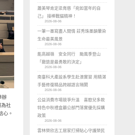
蕭美琴肯定梁育慈「宛如當年的自
己」 接棒戰貓精神！
2026-08-06
一筆一墨寫盡人間情 莊秀珠墨韻暈染
生命最美風景
2026-08-06
能高越嶺 安全同行 颱風季登山
「撤退是最勇敢的決定」
2026-08-06
南臺科大產設系學生赴澳實習 用精湛
手藝修復精品跨越語言隔閡
2026-08-06
舉辦
公益消費市場競爭升溫 喜憨兒多款
照為社
特色中秋禮盒籲公部門落實優先採購
信心。
政策
2026-08-06
雲林榮欣志工居家打掃貼心守護榮民