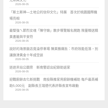
2026-08-05
「斯土斯神—土地公的信仰文化」特展 首次於桃園國際機
場亮相
2026-08-05
最堅強ㄟ節烈女魂「陳守娘」散步導覽報名開跑 限量贈送精
美書籤與平安符
2026-08-05
說好的海景飯店竟淪停車場 陳美雅痛批：市府效能低落，別
讓旗津黃金十年成空談
2026-08-05
迷途呆站公園旁 新南警認出紀錄助返家
2026-08-05
迎戰廚餘去化新挑戰 南投縣推家用廚餘機補助 每戶最高補
助5,000元 副縣長王瑞德代表許縣長宣布啟動
2026-08-05