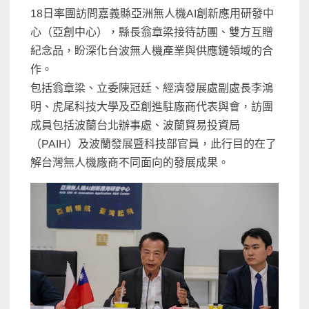
18日率團訪問嘉義縣亞洲無人機AI創新應用研發中
心（亞創中心），縣長翁章梁接待訪團、雙方互贈
紀念品，盼深化台波無人機產業與供應鏈領域的合
作。
包括翁章梁、立委陳冠廷、經濟發展處副處長李鴻
明、虎尾科技大學及亞創進駐廠商代表與會，訪團
成員包括波蘭台北辦事處、波蘭貿易投資局
（PAIH）及波蘭發展暨科技部官員，此行目的在了
解台灣無人機廠商不同面向的發展成果。