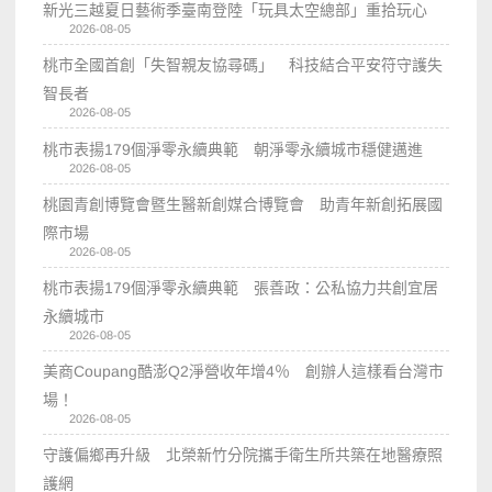
新光三越夏日藝術季臺南登陸「玩具太空總部」重拾玩心
2026-08-05
桃市全國首創「失智親友協尋碼」 科技結合平安符守護失
智長者
2026-08-05
桃市表揚179個淨零永續典範 朝淨零永續城市穩健邁進
2026-08-05
桃園青創博覽會暨生醫新創媒合博覽會 助青年新創拓展國
際市場
2026-08-05
桃市表揚179個淨零永續典範 張善政：公私協力共創宜居
永續城市
2026-08-05
美商Coupang酷澎Q2淨營收年增4％ 創辦人這樣看台灣市
場！
2026-08-05
守護偏鄉再升級 北榮新竹分院攜手衛生所共築在地醫療照
護網