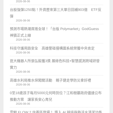
2026-08-06
台股強彈1250點！外資歷來第三大單日回補903億 ETF反
彈
2026-08-06
預測市場熱潮席捲全球！「台版 Polymarket」GodGuess
神猜正式上線
2026-08-06
科技守護用路安全 高雄警碰撞構圖系統榮獲中央肯定
2026-08-06
崑大機器人所張弘毅獲3獎 展綠色科技×智慧感測跨域研發
實力
2026-08-06
高雄水利局推水保闖關活動 親子健走學防災拿好禮
2026-08-06
0至18歲孩子每月5000元何時到位？江和樹籲政府儘速公布
推動方案 讓家長安心育兒
2026-08-06
雲鯨 FLOW 2 信義區登場！ 導入 AI 辨識與熱活水清潔功能