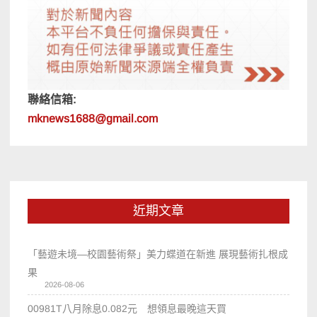
聯絡信箱:
mknews1688@gmail.com
近期文章
「藝遊未境—校園藝術祭」美力蝶道在新進 展現藝術扎根成
果
2026-08-06
00981T八月除息0.082元 想領息最晚這天買