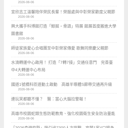
2026-08-06
宜欣志工溫馨陪伴榮民長輩！榮服處與中彰榮家歡度父親節
2026-08-06
興大攜手科博館打造「鯨掘・骨語」特展 館展首度搬進大學
圖書館
2026-08-06
師徒家族愛心合唱團至中彰榮家傳愛 歌舞同樂慶父親節
2026-08-06
水湳轉運中心啟用！ 打造「7轉7接」交通任意門 完善臺
中4大轉運中心布局
2026-08-06
國道1號橋科匝道動土啟動 高雄半導體S廊帶交通再升級
2026-08-06
連玩笑都聽不懂？ 醫：當心大腦拉警報！
2026-08-06
高雄市校園蛇類生態防範教育、強化校園衛生安全防治量能
2026-08-06
「2026森遊竹縣」吸引逾7300人次挑戰 宜蘭1家4口躋身