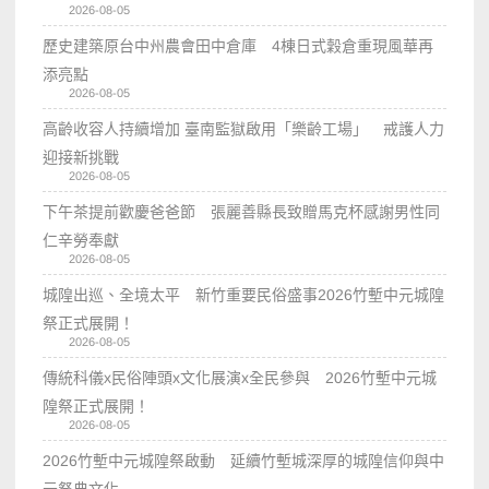
2026-08-05
歷史建築原台中州農會田中倉庫 4棟日式穀倉重現風華再
添亮點
2026-08-05
高齡收容人持續增加 臺南監獄啟用「樂齡工場」 戒護人力
迎接新挑戰
2026-08-05
下午茶提前歡慶爸爸節 張麗善縣長致贈馬克杯感謝男性同
仁辛勞奉獻
2026-08-05
城隍出巡、全境太平 新竹重要民俗盛事2026竹塹中元城隍
祭正式展開！
2026-08-05
傳統科儀x民俗陣頭x文化展演x全民參與 2026竹塹中元城
隍祭正式展開！
2026-08-05
2026竹塹中元城隍祭啟動 延續竹塹城深厚的城隍信仰與中
元祭典文化