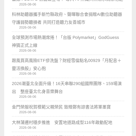
2026-08-06
科林助聽器攜手新竹縣政府、聲暉聯合會捐贈AI數位助聽器
守護弱勢聽損者 共同打造聽力友善城市
2026-08-06
全球預測市場熱潮席捲！「台版 Polymarket」GodGuess
神猜正式上線
2026-08-06
跟風買高風險ETF慘洗盤？財經雪倫點名00929「月配息＋
靈活換股」安心抱
2026-08-06
2026潮臺北全面升級！16天串聯290組國際團隊、159場演
出 整座臺北化身音樂舞台
2026-08-06
金門榮服祝賀模範父親榮民 致贈鄭有諒書法將軍墨寶
2026-08-06
大林蒲遷村穩步推進 安置地道路成型116年啟動配地
2026-08-06