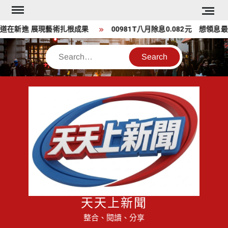
Skip
to
新進 展現藝術扎根成果
00981T八月除息0.082元 想領息最晚
content
Search
天天上新聞
整合、閱讀、分享