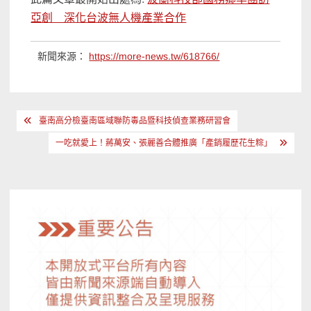
亞創 深化台波無人機產業合作
新聞來源：
https://more-news.tw/618766/
文
臺南高分檢臺南區域聯防毒品暨科技偵查業務研習會
章
一吃就愛上！蔣萬安、張麗善合體推廣「產銷履歷花生粽」
導
覽