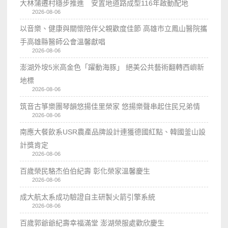
大林蒲遷村穩步推進 安置地道路成型116年啟動配地
2026-08-06
以音樂、健康與關懷陪伴父親歡度佳節 高雄市立鳳山醫院攜
手高雄縣醫師公會溫馨獻唱
2026-08-06
澎湖外垵5米高金色「躍動海豚」 絕美公共藝術翻轉西嶼新
地標
2026-08-06
筑音古箏樂團琴韻悠揚佳里榮家 悠揚樂聲串起住民兄弟情
2026-08-06
南應大餐飲系USR農產品牌設計連獲德國紅點、韓國釜山設
計獎肯定
2026-08-06
百歲榮民駱杰伯伯紀壽 彰化榮家溫馨慶生
2026-08-06
成大航太系成功驗證自主研製火箭引擎系統
2026-08-06
百歲郭爺爺紀壽幸福滿堂 澎湖榮服處歡欣慶生