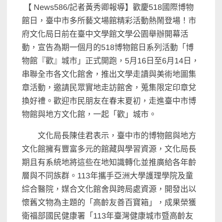
【 News586/記者黃秀卿報導】歡慶518國際博物
館日，臺中市多所藝文場館精彩活動熱鬧登場！
市
府文化局日前在臺中文學館文學公園舉辦開幕活
動，
宣告為期一個月的518博物館日系列活動「博
物館『歡』城市」
正式開跑，5月16日至6月14日，
串聯全市各文化館舍，
推出文學走讀與美術地圖集
章活動，邀請民眾實地走訪館舍，
蒐集限定印章兌
換好禮。歡迎市民朋友在春末夏初，
走進臺中市博
物館與地方文化館，一起「歡」城市。
文化局長陳佳君表示，
臺中市的博物館與地方
文化館擁有豐富多元的館藏與學習資源，
文化局長
期且有系統地將這些在地知識轉化並推廣給各年齡
層與不同
族群。113年攜手亞洲大學護理學院及童
綜合醫院，
媒合文化館舍與跨局處資源，開發出以
懷舊文物為主題的「
高齡友善百寶箱」，成果榮獲
衛福部國民健康署「
113年臺灣健康城市暨高齡友