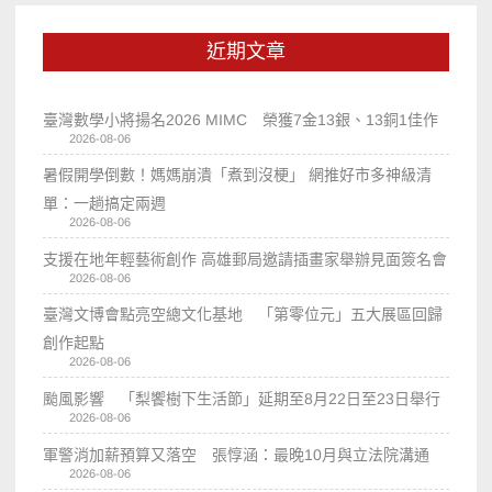
近期文章
臺灣數學小將揚名2026 MIMC​ 榮獲7金13銀、13銅1佳作
2026-08-06
暑假開學倒數！媽媽崩潰「煮到沒梗」 網推好市多神級清
單：一趟搞定兩週
2026-08-06
支援在地年輕藝術創作 高雄郵局邀請插畫家舉辦見面簽名會
2026-08-06
臺灣文博會點亮空總文化基地 「第零位元」五大展區回歸
創作起點
2026-08-06
颱風影響 「梨饗樹下生活節」延期至8月22日至23日舉行
2026-08-06
軍警消加薪預算又落空 張惇涵：最晚10月與立法院溝通
2026-08-06