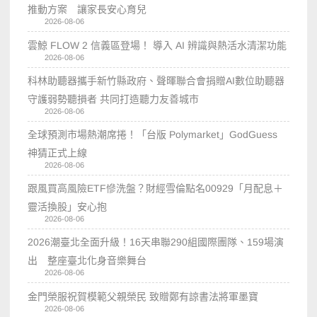
推動方案 讓家長安心育兒
2026-08-06
雲鯨 FLOW 2 信義區登場！ 導入 AI 辨識與熱活水清潔功能
2026-08-06
科林助聽器攜手新竹縣政府、聲暉聯合會捐贈AI數位助聽器
守護弱勢聽損者 共同打造聽力友善城市
2026-08-06
全球預測市場熱潮席捲！「台版 Polymarket」GodGuess
神猜正式上線
2026-08-06
跟風買高風險ETF慘洗盤？財經雪倫點名00929「月配息＋
靈活換股」安心抱
2026-08-06
2026潮臺北全面升級！16天串聯290組國際團隊、159場演
出 整座臺北化身音樂舞台
2026-08-06
金門榮服祝賀模範父親榮民 致贈鄭有諒書法將軍墨寶
2026-08-06