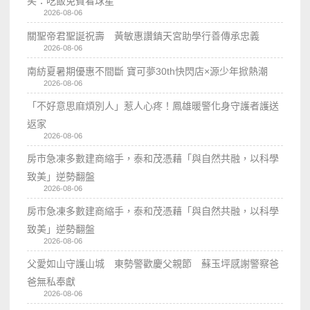
笑：吃飯免費看球星
2026-08-06
關聖帝君聖誕祝壽 黃敏惠讚鎮天宮助學行善傳承忠義
2026-08-06
南紡夏暑期優惠不間斷 寶可夢30th快閃店×源少年掀熱潮
2026-08-06
「不好意思麻煩別人」惹人心疼！鳳雄暖警化身守護者護送
返家
2026-08-06
房市急凍多數建商縮手，泰和茂憑藉「與自然共融，以科學
致美」逆勢翻盤
2026-08-06
房市急凍多數建商縮手，泰和茂憑藉「與自然共融，以科學
致美」逆勢翻盤
2026-08-06
父愛如山守護山城 東勢警歡慶父親節 蘇玉坪感謝警察爸
爸無私奉獻
2026-08-06