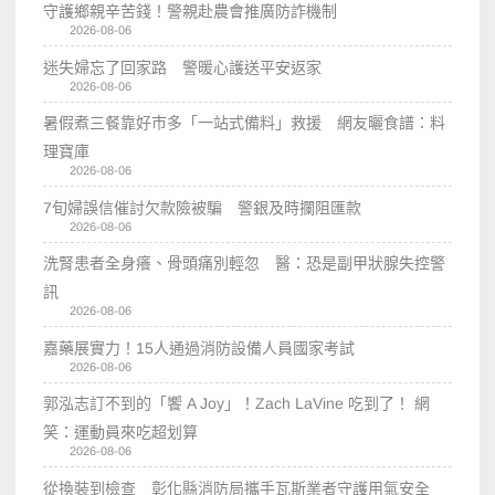
守護鄉親辛苦錢！警親赴農會推廣防詐機制
2026-08-06
迷失婦忘了回家路 警暖心護送平安返家
2026-08-06
暑假煮三餐靠好市多「一站式備料」救援 網友曬食譜：料
理寶庫
2026-08-06
7旬婦誤信催討欠款險被騙 警銀及時攔阻匯款
2026-08-06
洗腎患者全身癢、骨頭痛別輕忽 醫：恐是副甲狀腺失控警
訊
2026-08-06
嘉藥展實力！15人通過消防設備人員國家考試
2026-08-06
郭泓志訂不到的「饗 A Joy」！Zach LaVine 吃到了！ 網
笑：運動員來吃超划算
2026-08-06
從換裝到檢查 彰化縣消防局攜手瓦斯業者守護用氣安全