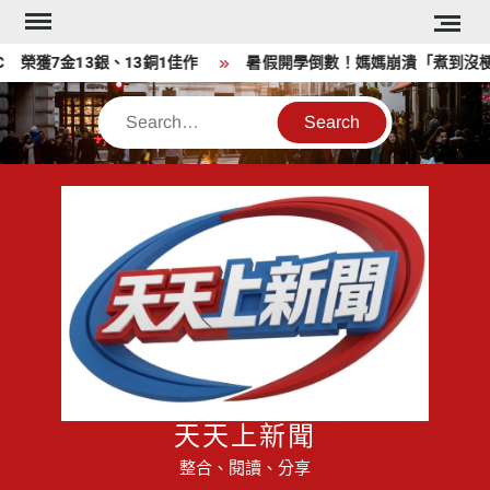
Skip
to
 榮獲7金13銀、13銅1佳作
暑假開學倒數！媽媽崩潰「煮到沒梗」
content
Search
天天上新聞
整合、閱讀、分享