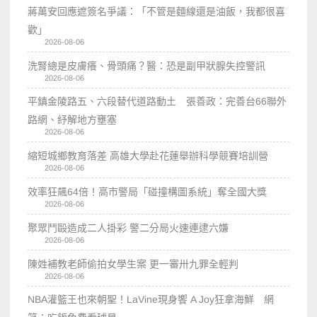
蔣萬安回應遮簽名爭議：「不管是麵線還是油飯，我都很喜
歡」
2026-08-06
洗腎總是皮膚癢、骨頭痛？醫：恐是副甲狀腺失控警訊
2026-08-06
平鎮金陵路五、六段替代道路動土 張善政：完善台66聯外
路網、紓解地方壅塞
2026-08-06
縮短城鄉教育落差 高雄大學赴花蓮舉辦科學競賽培訓營
2026-08-06
效率狂飆64倍！高市警局「碰撞構圖系統」奪全國大獎
2026-08-06
聚眾鬥毆造成二人掛彩 警二分局火速連逮六嫌
2026-08-06
陳姓補教老師偷拍女學生案 更一審卅九罪全輕判
2026-08-06
NBA灌籃王也來朝聖！LaVine現身饗 A Joy狂拿海鮮 網