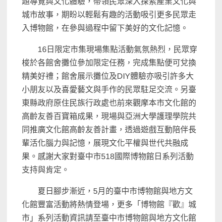
題導覽與文化體驗，
帶領民眾深入探索產業文化與
城市故事，
期盼以輕鬆有趣的活動吸引更多民眾走
入博物館，
在參與過程中留下美好的文化記憶。
16日限定市集現場集點活動氣氛熱烈，
民眾穿
梭於各館舍攤位參加限定任務，完成集點便可兌換
精美好禮；
館舍展示攤位及DIY體驗亦吸引許多大
小朋友以及喜愛藝文與手作
的民眾駐足交流。
另臺
東縣政府原住民族行政處也前來觀摩本市文化館的
高齡友善百寶
箱成果，現場與亞洲大學護理學院共
同推廣文化館高齡友善計畫，
透過遊戲互動陪伴長
輩活化腦力與記憶，
展現文化平權與世代共融成
果。感謝大家對臺中市518國際博物館日系列活動
支持與肯定。
夏日腳步漸近，
5月的臺中市博物館與地方文
化館豐富活動將熱情登場，更多「
博物館『歡』城
市」
系列活動資訊請至臺中市博物館與地方文化館