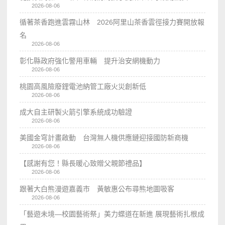
2026-08-06
循著茶香跑進雲霧山林 2026阿里山茶香雲徑接力賽開放報
名
2026-08-06
彰化縣政府強化警用車輛 提升治安網機動力
2026-08-06
桃園高風險廢鋰電池納管工廠火災創新低
2026-08-06
成大自主研製火箭引擎系統成功驗證
2026-08-06
美國金穹計畫啟動 台灣無人機供應鏈迎接國防新商機
2026-08-06
【感謝有您！縣長暖心致贈父親節禮品】
2026-08-06
跟著大白熊漫遊嘉義市 黃敏惠公布尋熊地圖吸客
2026-08-06
「藝遊未境—校園藝術祭」美力蝶道在新進 展現藝術扎根成