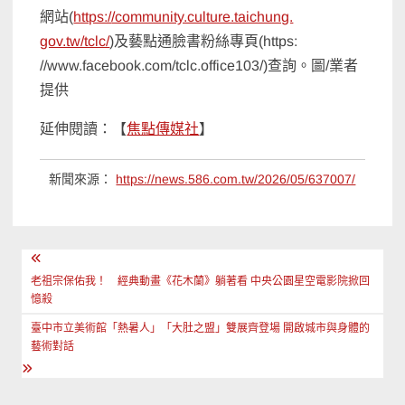
網站(
https:/
/community.culture.taichung.
gov.tw/tclc/
)及藝點通臉書粉絲專頁(https:
//www.facebook.com/tclc.
office103/)查詢。圖/業者
提供
延伸閱讀：【
焦點傳媒社
】
新聞來源：
https://news.586.com.tw/2026/05/637007/
文
章
老祖宗保佑我！ 經典動畫《花木蘭》躺著看 中央公園星空電影院掀回
憶殺
導
臺中市立美術館「熱暑人」「大肚之盟」雙展齊登場 開啟城市與身體的
覽
藝術對話