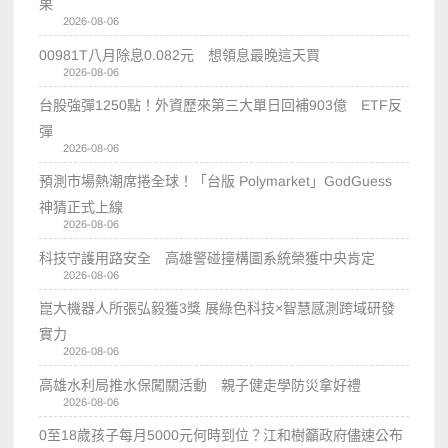
果
2026-08-06
00981T八月除息0.082元 想領息最晚這天買
2026-08-06
台股強彈1250點！外資歷來第三大單日回補903億 ETF反
彈
2026-08-06
預測市場熱潮席捲全球！「台版 Polymarket」GodGuess
神猜正式上線
2026-08-06
科技守護用路安全 高雄警碰撞構圖系統榮獲中央肯定
2026-08-06
崑大機器人所張弘毅獲3獎 展綠色科技×智慧感測跨域研發
實力
2026-08-06
高雄水利局推水保闖關活動 親子健走學防災拿好禮
2026-08-06
0至18歲孩子每月5000元何時到位？江和樹籲政府儘速公布