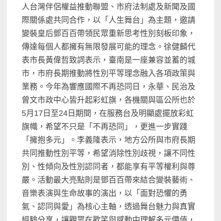
人台灣伴侶權益推動聯盟、市府法制處及新聞及國
際關係處共同合作，以「人生舞台」為主題，邀請
變裝皇后鄧百百帶領民眾重新思考性別刻板印象，
傳達每個人都擁有無限發展可能的理念。徐健麟代
表市長黃偉哲致詞表示，臺南是一座兼容並蓄的城
市，市府長期推動將性別平等理念融入各項政策與
業務。今年為響應國際不再恐同日，永華、民治及
曾文市政中心皆升起彩虹旗，各機關與區公所也於
5月17日至24日期間，在服務台及明顯處擺放彩虹
旗幟，希望不只是「不再恐同」，更進一步實踐
「擁抱多元」。李義隆表示，地方公所與市府長期
共同推動性別平等，希望消除性別歧視，讓不同性
別、性傾向及性別認同者，都能享有平等權利與尊
嚴。活動最大亮點則是鄧百百帶來結合變裝藝術、
音樂表演與生命故事的演出，以「面對恐懼的勇
氣、認同與愛」為核心主軸，透過舞台魅力與真實
經驗分享，讓觀眾在歡笑與感動中理解多元價值，