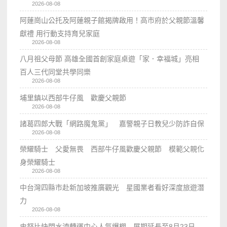
2026-08-08
阿蓮崗山公托及阿蓮親子館揭牌啟用！高市府於父親節溫馨
獻禮 用行動支持育兒家庭
2026-08-08
八月祖父母節 高雄全國首創家庭桌遊「家．幸福城」亮相
百人三代同堂共學同樂
2026-08-08
埔里鎮以西部牛仔風 歡慶父親節
2026-08-08
諸葛四郎大戰「網路魔鬼黨」 嘉警親子日教兒少防詐自保
2026-08-08
榮耀騎士 父愛無畏 西部牛仔風歡慶父親節 模範父親化
身榮耀騎士
2026-08-08
中台灣四縣市赴新加坡推廣觀光 星國業者看好深度旅遊潛
力
2026-08-08
史努比快閃水湳轉運中心人氣爆棚 展期延長至8月23日