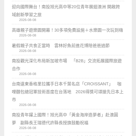
迎向國際舞台！南投旭光高中等20位青年展翅澳洲 開啟跨
域創新學習之旅
2026-08-08
高雄親子遊樂園開幕！30多項免費設施＋水樂園一次玩到嗨
2026-08-08
暑假親子共食正當時 雲林好魚前進花博陪爸爸過節
2026-08-08
南投觀光深化布局新加坡市場 「B2B」交流拓展國際旅遊
合作
2026-08-08
台南遠東香格里拉攜手日本千葉名店「CROISSANT」 咖
哩麵包總冠軍技術首度在台落地 2026得獎可頌搶先日本上
市
2026-08-08
南投青年躍上國際！旭光高中「黃金海岸造夢者」赴澳圓
夢 副縣長王瑞德代許縣長授旗鼓勵祝福
2026-08-08