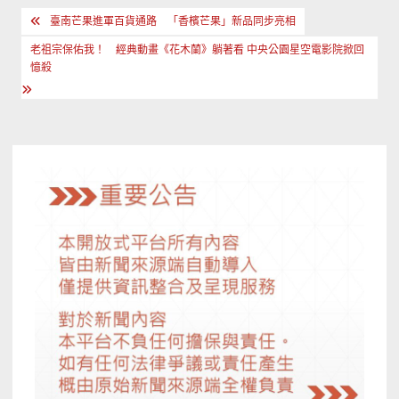
文
臺南芒果進軍百貨通路 「香檳芒果」新品同步亮相
章
老祖宗保佑我！ 經典動畫《花木蘭》躺著看 中央公園星空電影院掀回
導
憶殺
覽