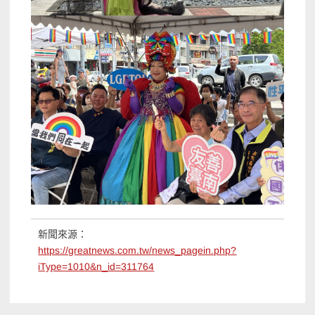
新聞來源：
https://greatnews.com.tw/news_pagein.php?
iType=1010&n_id=311764