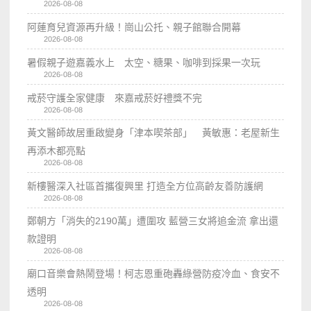
2026-08-08
阿蓮育兒資源再升級！崗山公托、親子館聯合開幕
2026-08-08
暑假親子遊嘉義水上 太空、糖果、咖啡到採果一次玩
2026-08-08
戒菸守護全家健康 來嘉戒菸好禮獎不完
2026-08-08
黃文醫師故居重啟變身「津本喫茶部」 黃敏惠：老屋新生
再添木都亮點
2026-08-08
新樓醫深入社區首攜復興里 打造全方位高齡友善防護網
2026-08-08
鄭朝方「消失的2190萬」遭圍攻 藍營三女將追金流 拿出還
款證明
2026-08-08
廟口音樂會熱鬧登場！柯志恩重砲轟綠營防疫冷血、食安不
透明
2026-08-08