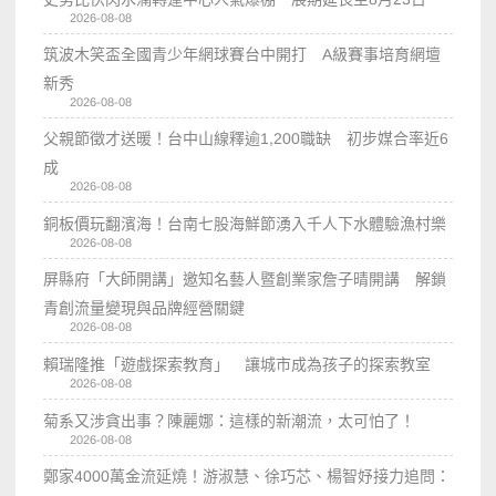
2026-08-08
筑波木笑盃全國青少年網球賽台中開打 A級賽事培育網壇
新秀
2026-08-08
父親節徵才送暖！台中山線釋逾1,200職缺 初步媒合率近6
成
2026-08-08
銅板價玩翻濱海！台南七股海鮮節湧入千人下水體驗漁村樂
2026-08-08
屏縣府「大師開講」邀知名藝人暨創業家詹子晴開講 解鎖
青創流量變現與品牌經營關鍵
2026-08-08
賴瑞隆推「遊戲探索教育」 讓城市成為孩子的探索教室
2026-08-08
菊系又涉貪出事？陳麗娜：這樣的新潮流，太可怕了！
2026-08-08
鄭家4000萬金流延燒！游淑慧、徐巧芯、楊智妤接力追問：