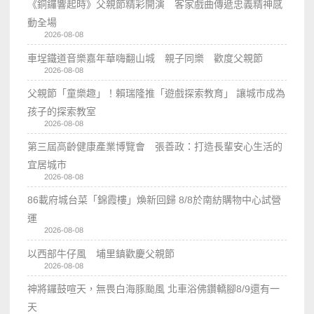
《銅鑼響起時》父親節精彩開演 客家戲曲傳遞忠義精神感
動全場
2026-08-08
車埕鐵道音樂嘉年華嗨翻山城 親子同樂 歡度父親節
2026-08-08
父親節「童樂趣」！賴瑞隆推「遊戲探索教育」 讓城市成為
孩子的探索教室
2026-08-08
第三屆高齡健康產業博覽會 張善政：打造長輩安心生活的
宜居城市
2026-08-08
86載府城台菜「錦霞樓」煥新回歸 8/8於南紡購物中心試營
運
2026-08-08
以西部牛仔風 埔里鎮歡慶父親節
2026-08-08
神將鑼鼓喧天，無畏白海豚颱風 北車浴佛鑽轎腳8/9還有一
天