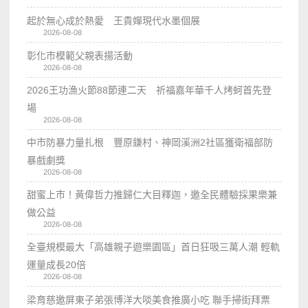
起於無心成於熱愛 王貴嬋現代水墨個展
2026-08-08
彰化市模範父親表揚活動
2026-08-08
2026王功漁火節88節連二天 祈福嘉年華千人烤蚵首先登
場
2026-08-08
中市防暴力量扎根 豐原鎌村、神岡溪洲2社區獲衛福部防
暴戲劇獎
2026-08-08
甜蜜上市！黃偉哲力推歸仁大目釋迦，邀全民體驗採果樂兼
做公益
2026-08-08
全臺規模最大「高雄親子遊樂園區」首日狂吸三萬人潮 輕軌
運量成長20倍
2026-08-08
梁育慈邀屏東子弟張博洋大啖美食推廣小吃 聯手掃街拜票