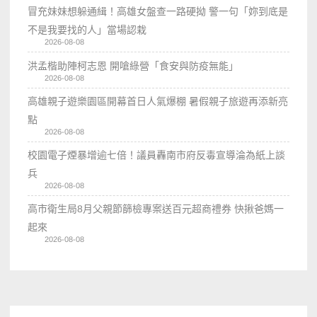
冒充妹妹想躲通緝！高雄女盤查一路硬拗 警一句「妳到底是
不是我要找的人」當場認栽
2026-08-08
洪孟楷助陣柯志恩 開嗆綠營「食安與防疫無能」
2026-08-08
高雄親子遊樂園區開幕首日人氣爆棚 暑假親子旅遊再添新亮
點
2026-08-08
校園電子煙暴增逾七倍！議員轟南市府反毒宣導淪為紙上談
兵
2026-08-08
高市衛生局8月父親節篩檢專案送百元超商禮券 快揪爸媽一
起來
2026-08-08