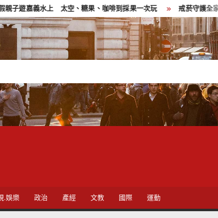
 太空、糖果、咖啡到採果一次玩
戒菸守護全家健康 來嘉戒菸
視.娛樂
政治
產經
文教
國際
運動