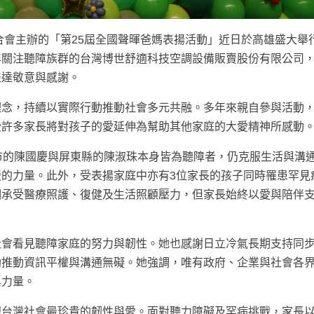
合會主辦的「第25屆全國聲暉爸媽表揚活動」近日於高雄盛大舉
年關注聽障族群的台灣博世舒適科技空調設備販賣股份有限公司
表達敬意與感謝。
理念，持續以實際行動推動社會多元共融。多年來親自參與活動
受許多家長將對孩子的愛延伸為幫助其他家庭的大愛精神所感動
市的陳國慶與屏東縣的陳淑珠本身皆為聽障者，仍克服生活與溝
的力量。此外，受表揚家庭中亦有3位家長的孩子同時罹患罕見
期承受醫療照護、復健及生活照顧壓力，但家長始終以愛與陪伴
社會看見聽障家庭的努力與韌性。她也感謝日立冷氣長期支持同
助推動資訊平權與溝通無礙。她強調，唯有政府、企業與社會各
與力量。
現台灣社會最珍貴的韌性與愛。面對聽力障礙及罕病挑戰，家長