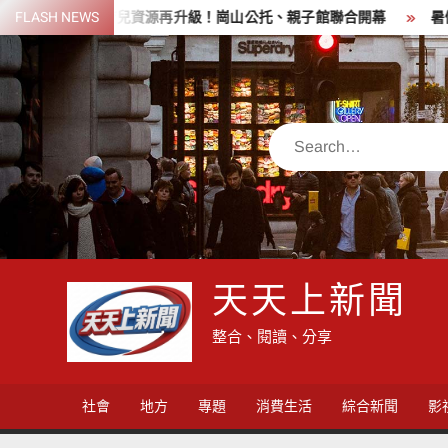
Skip
兒資源再升級！崗山公托、親子館聯合開幕
FLASH NEWS
暑假親子遊嘉義水上
to
content
Search
天天上新聞
整合、閱讀、分享
社會
地方
專題
消費生活
綜合新聞
影