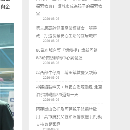
探索教育」 讓城市成為孩子的探索教
間與企
室
2026-08-08
第三屆高齡健康產業博覽會 張善
政：打造長輩安心生活的宜居城市
2026-08-08
86載府城台菜「錦霞樓」煥新回歸
8/8於南紡購物中心試營運
2026-08-08
以西部牛仔風 埔里鎮歡慶父親節
2026-08-08
神將鑼鼓喧天，無畏白海豚颱風 北車
浴佛鑽轎腳8/9還有一天
2026-08-08
阿蓮崗山公托及阿蓮親子館揭牌啟
用！高市府於父親節溫馨獻禮 用行動
支持育兒家庭
2026-08-08