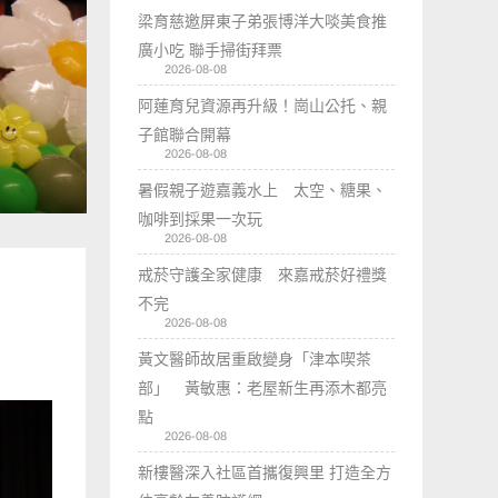
梁育慈邀屏東子弟張博洋大啖美食推
廣小吃 聯手掃街拜票
2026-08-08
阿蓮育兒資源再升級！崗山公托、親
子館聯合開幕
2026-08-08
暑假親子遊嘉義水上 太空、糖果、
咖啡到採果一次玩
2026-08-08
戒菸守護全家健康 來嘉戒菸好禮獎
不完
2026-08-08
黃文醫師故居重啟變身「津本喫茶
部」 黃敏惠：老屋新生再添木都亮
點
2026-08-08
新樓醫深入社區首攜復興里 打造全方