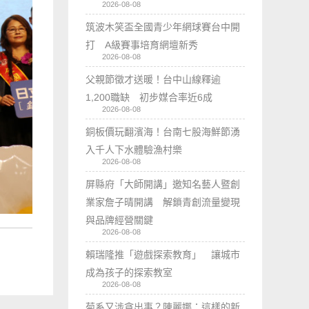
2026-08-08
筑波木笑盃全國青少年網球賽台中開
打 A級賽事培育網壇新秀
2026-08-08
父親節徵才送暖！台中山線釋逾
1,200職缺 初步媒合率近6成
2026-08-08
銅板價玩翻濱海！台南七股海鮮節湧
入千人下水體驗漁村樂
2026-08-08
屏縣府「大師開講」邀知名藝人暨創
業家詹子晴開講 解鎖青創流量變現
與品牌經營關鍵
2026-08-08
賴瑞隆推「遊戲探索教育」 讓城市
成為孩子的探索教室
2026-08-08
菊系又涉貪出事？陳麗娜：這樣的新