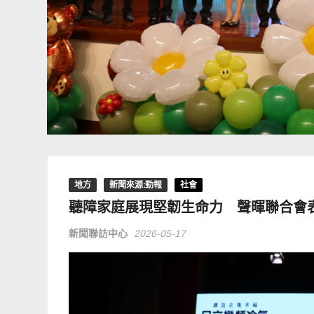
地方
新聞來源:勁報
社會
聽障家庭展現堅韌生命力 聲暉聯合會表
新聞聯訪中心
2026-05-17