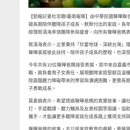
【勁報記者杜忠聰/臺南報導】由中華民國聲暉聯
揚長期陪伴聽障孩子成長、默默付出的家庭。長
經理蔡清海率領團隊參與盛會，向所有聲暉爸媽
蔡清海表示，企業秉持「珍愛地球、深耕台灣」
聲暉家庭彼此扶持、陪伴孩子成長的歷程，也深
今年共有10位聲暉爸媽接受表揚，其中來自嘉義
戰，肩負養育子女責任，展現聽障家庭堅韌且溫暖
除面臨聽力障礙帶來的學習與溝通困難，更需長
子勇敢成長。
莫素娟表示，希望透過聲暉爸媽的真實故事，讓
打、手語翻譯、聽力輔具及友善校園等倡議，協
攜手，才能讓更多聽障家庭在成長路上獲得支持
聲暉爸媽的故事，不只是家庭教育的典範，更展