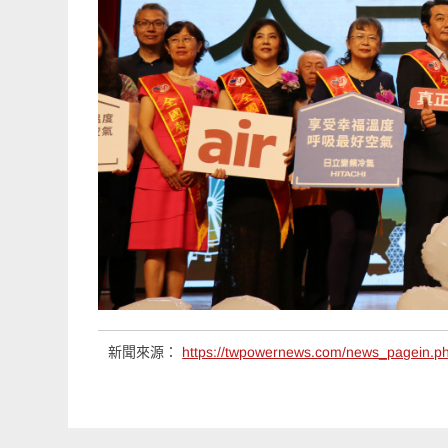
新聞來源：
https://twpowernews.com/news_pagein.