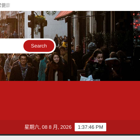
好禮獎不完
黃文醫師故居重啟變身「津本喫茶部」 黃敏惠：老屋
星期六, 08 8 月, 2026
1:37:48 PM