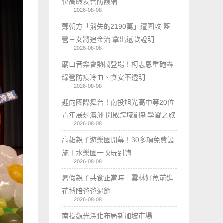
位高齡友善防護網
2026-08-08
鄭朝方「消失的2190萬」遭圍攻 藍
營三女將追金流 拿出還款證明
2026-08-08
廟口音樂會熱鬧登場！柯志恩重砲轟
綠營防疫冷血、食安不透明
2026-08-08
迎向國際舞台！南投旭光高中等20位
青年展翅澳洲 開啟跨域創新學習之旅
2026-08-08
高雄親子遊樂園開幕！30多項免費設
施＋水樂園一次玩到嗨
2026-08-08
暑假親子共食正當時 雲林好魚前進
花博陪爸爸過節
2026-08-08
南投觀光深化布局新加坡市場