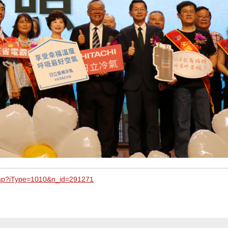
php?iType=1010&n_id=291271