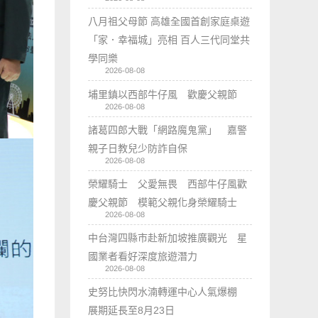
八月祖父母節 高雄全國首創家庭桌遊
「家．幸福城」亮相 百人三代同堂共
學同樂
2026-08-08
埔里鎮以西部牛仔風 歡慶父親節
2026-08-08
諸葛四郎大戰「網路魔鬼黨」 嘉警
親子日教兒少防詐自保
2026-08-08
榮耀騎士 父愛無畏 西部牛仔風歡
慶父親節 模範父親化身榮耀騎士
2026-08-08
中台灣四縣市赴新加坡推廣觀光 星
國業者看好深度旅遊潛力
2026-08-08
史努比快閃水湳轉運中心人氣爆棚
展期延長至8月23日