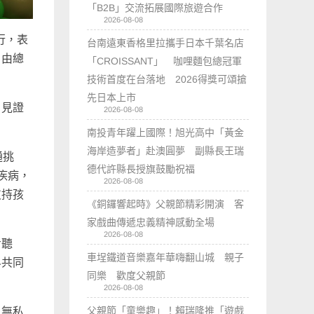
「B2B」交流拓展國際旅遊合作
2026-08-08
行，表
台南遠東香格里拉攜手日本千葉名店
，由總
「CROISSANT」 咖哩麵包總冠軍
技術首度在台落地 2026得獎可頌搶
先日本上市
，見證
2026-08-08
。
南投青年躍上國際！旭光高中「黃金
海岸造夢者」赴澳圓夢 副縣長王瑞
通挑
德代許縣長授旗鼓勵祝福
疾病，
2026-08-08
支持孩
《銅鑼響起時》父親節精彩開演 客
家戲曲傳遞忠義精神感動全場
2026-08-08
步聽
車埕鐵道音樂嘉年華嗨翻山城 親子
界共同
同樂 歡度父親節
2026-08-08
父親節「童樂趣」！賴瑞隆推「遊戲
以無私