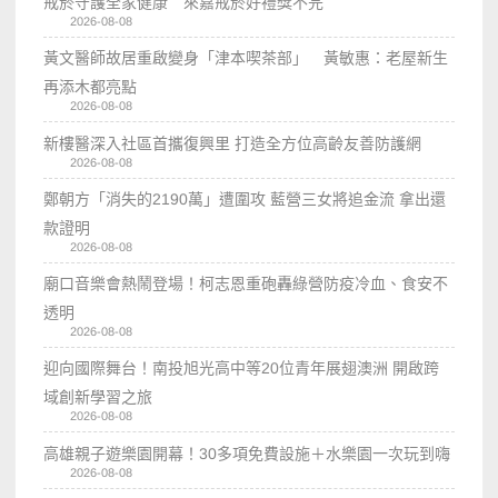
戒菸守護全家健康 來嘉戒菸好禮獎不完
2026-08-08
黃文醫師故居重啟變身「津本喫茶部」 黃敏惠：老屋新生
再添木都亮點
2026-08-08
新樓醫深入社區首攜復興里 打造全方位高齡友善防護網
2026-08-08
鄭朝方「消失的2190萬」遭圍攻 藍營三女將追金流 拿出還
款證明
2026-08-08
廟口音樂會熱鬧登場！柯志恩重砲轟綠營防疫冷血、食安不
透明
2026-08-08
迎向國際舞台！南投旭光高中等20位青年展翅澳洲 開啟跨
域創新學習之旅
2026-08-08
高雄親子遊樂園開幕！30多項免費設施＋水樂園一次玩到嗨
2026-08-08