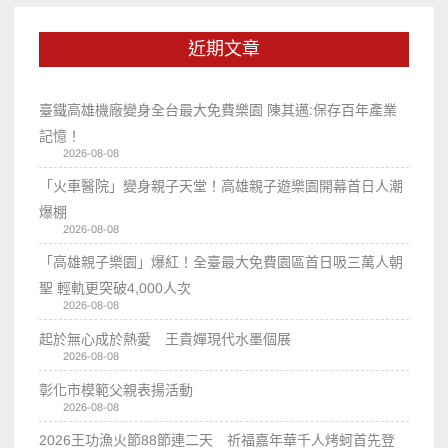
近期文章
臺鐵高雄機廠變身全台最大免費樂園 陳其邁:保存百年產業
記憶！
2026-08-08
「火車醫院」變身親子天堂！高雄親子遊樂園開幕首日人潮
爆棚
2026-08-08
「高雄親子樂園」爆紅！全臺最大免費園區首日吸三萬人朝
聖 輕軌更突破4,000人次
2026-08-08
起於無心成於熱愛 王貴嬋現代水墨個展
2026-08-08
彰化市模範父親表揚活動
2026-08-08
2026王功漁火節88節連二天 祈福嘉年華千人烤蚵首先登