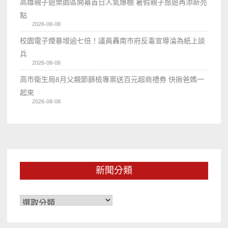
高雄親子遊樂園區開幕首日人氣爆棚 暑假親子旅遊再添新亮
點
2026-08-08
校園電子煙暴增逾七倍！議員轟南市府反毒宣導淪為紙上談
兵
2026-08-08
高市衛生局8月父親節篩檢專案送百元超商禮券 快揪爸媽一
起來
2026-08-08
新聞分類
新
聞