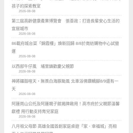
孩子的探索教室
2026-08-08
第三屆高齡健康產業博覽會 張善政：打造長輩安心生活的
宜居城市
2026-08-08
86載府城台菜「錦霞樓」煥新回歸 8/8於南紡購物中心試營
運
2026-08-08
以西部牛仔風 埔里鎮歡慶父親節
2026-08-08
神將鑼鼓喧天，無畏白海豚颱風 北車浴佛鑽轎腳8/9還有一
天
2026-08-08
阿蓮崗山公托及阿蓮親子館揭牌啟用！高市府於父親節溫馨
獻禮 用行動支持育兒家庭
2026-08-08
八月祖父母節 高雄全國首創家庭桌遊「家．幸福城」亮相