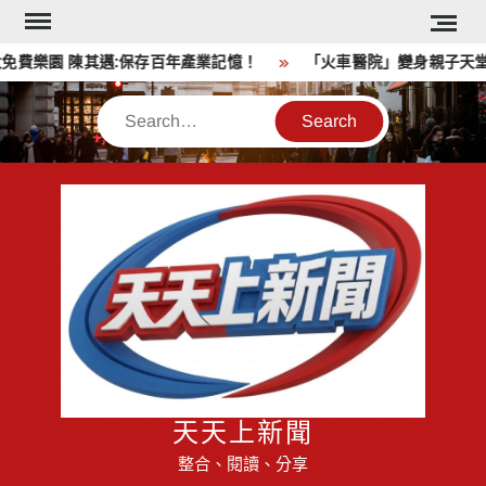
Skip
to
費樂園 陳其邁:保存百年產業記憶！
「火車醫院」變身親子天堂！
content
Search
天天上新聞
整合、閱讀、分享