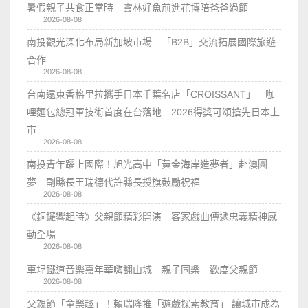
暑假親子共食正當時 雲林好魚前進花博陪爸爸過節
2026-08-08
南投觀光深化布局新加坡市場 「B2B」交流拓展國際旅遊
合作
2026-08-08
台南遠東香格里拉攜手日本千葉名店「CROISSANT」 咖
哩麵包總冠軍技術首度在台落地 2026得獎可頌搶先日本上
市
2026-08-08
南投青年躍上國際！旭光高中「黃金海岸造夢者」赴澳圓
夢 副縣長王瑞德代許縣長授旗鼓勵祝福
2026-08-08
《銅鑼響起時》父親節精彩開演 客家戲曲傳遞忠義精神感
動全場
2026-08-08
車埕鐵道音樂嘉年華嗨翻山城 親子同樂 歡度父親節
2026-08-08
父親節「童樂趣」！賴瑞隆推「遊戲探索教育」 讓城市成為