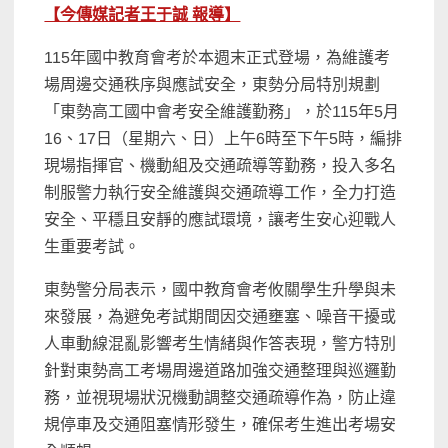
【今傳媒記者王于誠 報導】
115年國中教育會考於本週末正式登場，為維護考
場周邊交通秩序與應試安全，東勢分局特別規劃
「東勢高工國中會考安全維護勤務」，於115年5月
16、17日（星期六、日）上午6時至下午5時，編排
現場指揮官、機動組及交通疏導等勤務，投入多名
制服警力執行安全維護與交通疏導工作，全力打造
安全、平穩且安靜的應試環境，讓考生安心迎戰人
生重要考試。
東勢警分局表示，國中教育會考攸關學生升學與未
來發展，為避免考試期間因交通壅塞、噪音干擾或
人車動線混亂影響考生情緒與作答表現，警方特別
針對東勢高工考場周邊道路加強交通整理與巡邏勤
務，並視現場狀況機動調整交通疏導作為，防止違
規停車及交通阻塞情形發生，確保考生進出考場安