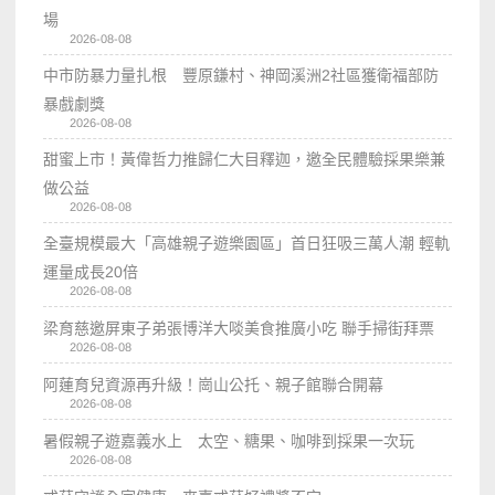
場
2026-08-08
中市防暴力量扎根 豐原鎌村、神岡溪洲2社區獲衛福部防
暴戲劇獎
2026-08-08
甜蜜上市！黃偉哲力推歸仁大目釋迦，邀全民體驗採果樂兼
做公益
2026-08-08
全臺規模最大「高雄親子遊樂園區」首日狂吸三萬人潮 輕軌
運量成長20倍
2026-08-08
梁育慈邀屏東子弟張博洋大啖美食推廣小吃 聯手掃街拜票
2026-08-08
阿蓮育兒資源再升級！崗山公托、親子館聯合開幕
2026-08-08
暑假親子遊嘉義水上 太空、糖果、咖啡到採果一次玩
2026-08-08