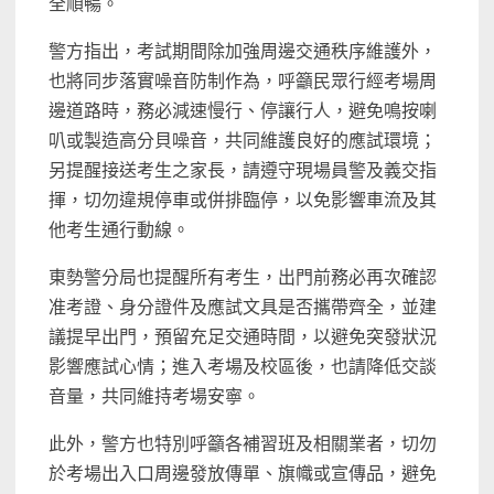
全順暢。
警方指出，考試期間除加強周邊交通秩序維護外，
也將同步落實噪音防制作為，呼籲民眾行經考場周
邊道路時，務必減速慢行、停讓行人，避免鳴按喇
叭或製造高分貝噪音，共同維護良好的應試環境；
另提醒接送考生之家長，請遵守現場員警及義交指
揮，切勿違規停車或併排臨停，以免影響車流及其
他考生通行動線。
東勢警分局也提醒所有考生，出門前務必再次確認
准考證、身分證件及應試文具是否攜帶齊全，並建
議提早出門，預留充足交通時間，以避免突發狀況
影響應試心情；進入考場及校區後，也請降低交談
音量，共同維持考場安寧。
此外，警方也特別呼籲各補習班及相關業者，切勿
於考場出入口周邊發放傳單、旗幟或宣傳品，避免