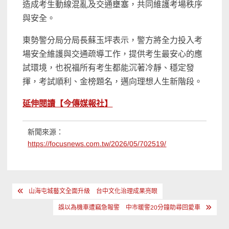
造成考生動線混亂及交通壅塞，共同維護考場秩序
與安全。
東勢警分局分局長蘇玉坪表示，警方將全力投入考
場安全維護與交通疏導工作，提供考生最安心的應
試環境，也祝福所有考生都能沉著冷靜、穩定發
揮，考試順利、金榜題名，邁向理想人生新階段。
延伸閱讀【今傳媒報社】
新聞來源：
https://focusnews.com.tw/2026/05/702519/
文
山海屯城藝文全面升級 台中文化治理成果亮眼
章
誤以為機車遭竊急報警 中市暖警20分鐘助尋回愛車
導