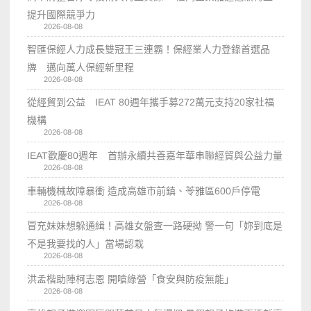
提升國際競爭力
2026-08-08
智匯保經人力成長雙冠王三連霸！保經業人力登錄首選品
牌 邁向萬人保經新里程
2026-08-08
從經貿到公益 IEAT 80週年攜手募272萬元支持20家社福
機構
2026-08-08
IEAT歡慶80週年 首辦永續共善嘉年華串聯經貿與公益力量
2026-08-08
車輛機械故障暴衝 造成高雄市前鎮、苓雅區600戶停電
2026-08-08
冒充妹妹想躲通緝！高雄女盤查一路硬拗 警一句「妳到底是
不是我要找的人」當場認栽
2026-08-08
洪孟楷助陣柯志恩 開嗆綠營「食安與防疫無能」
2026-08-08