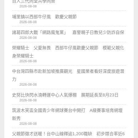
百人三代同堂共學同樂
2026-08-08
埔里鎮以西部牛仔風 歡慶父親節
2026-08-08
諸葛四郎大戰「網路魔鬼黨」 嘉警親子日教兒少防詐自保
2026-08-08
榮耀騎士 父愛無畏 西部牛仔風歡慶父親節 模範父親化
身榮耀騎士
2026-08-08
中台灣四縣市赴新加坡推廣觀光 星國業者看好深度旅遊潛
力
2026-08-08
史努比快閃水湳轉運中心人氣爆棚 展期延長至8月23日
2026-08-08
筑波木笑盃全國青少年網球賽台中開打 A級賽事培育網壇
新秀
2026-08-08
父親節徵才送暖！台中山線釋逾1,200職缺 初步媒合率近6