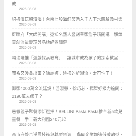
成
2026-08-08
銅板價玩翻濱海！台南七股海鮮節湧入千人下水體驗漁村樂
2026-08-08
屏縣府「大師開講」邀知名藝人暨創業家詹子晴開講 解鎖
青創流量變現與品牌經營關鍵
2026-08-08
賴瑞隆推「遊戲探索教育」 讓城市成為孩子的探索教室
2026-08-08
菊系又涉貪出事？陳麗娜：這樣的新潮流，太可怕了！
2026-08-08
鄭家4000萬金流延燒！游淑慧、徐巧芯、楊智妤接力追問：
2190萬去哪了？
2026-08-08
暑假親子聚餐添新選擇！BELLINI Pasta Pasta推全新5款兒
童餐 手工義大利麵240元起
2026-08-08
高市府整合淨零技術與轉型資源 偕同企業加速低碳轉型、